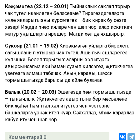
Кәҗәмөгез (22.12 – 20.01)
Тыйнаклык саклап торыр
чак түгел икәнлеген беләсезме? Тирәгездәгеләргә
көчле якларыгызны күрсәтегез – бик кирәк бу сезгә
хәзер! Иҗади һөнәр ияләре өчен шәп чор: алар искиткеч
матур уңышларга ирешер. Матди хәл дә яхшырыр.
Сукояр (21.01 – 19.02)
Кирәкмәгән уйларга бирелеп,
сагышланып утырыр чак түгел. Ашыгыч эшләрегез
күп чөнки. Белеп торыгыз: аларны хәл итәргә
авырсынсагыз яки һаман сузып килсәгез, җитәкчегез
үзегезгә алмаш табачак. Аның каравы, шәхси
тормышыгызда барысы да көйле булачак.
Балык (20.02 – 20.03)
Эшегездә һәм тормышыгызда
– тынычлык. Җитәкчегез авыр гына бер мәсьәләне
бик җәһәт һәм төгәл хәл итүегез өчен үзегезне
башкаларга үрнәк итеп куяр. Сәяхәтләр, мөһим карарлар
кабул итү өчен шәп чор.
Комментарий 0