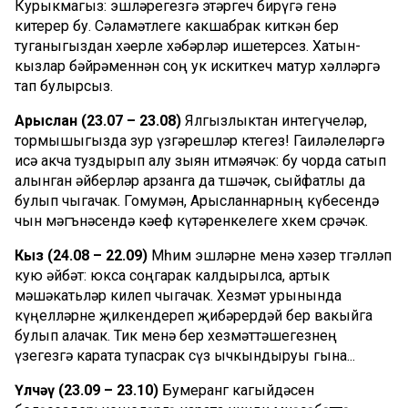
Курыкмагыз: эшләрегезгә этәргеч бирүгә генә
китерер бу. Сәламәтлеге какшабрак киткән бер
туганыгыздан хәерле хәбәрләр ишетерсез. Хатын-
кызлар бәйрәменнән соң ук искиткеч матур хәлләргә
тап булырсыз.
Арыслан (23.07 – 23.08)
Ялгызлыктан интегүчеләр,
тормышыгызда зур үзгәрешләр көтегез! Гаиләлеләргә
исә акча туздырып алу зыян итмәячәк: бу чорда сатып
алынган әйберләр арзанга да төшәчәк, сыйфатлы да
булып чыгачак. Гомумән, Арысланнарның күбесендә
чын мәгънәсендә кәеф күтәренкелеге хөкем сөрәчәк.
Кыз (24.08 – 22.09)
Мөһим эшләрне менә хәзер төгәлләп
кую әйбәт: юкса соңгарак калдырылса, артык
мәшәкатьләр килеп чыгачак. Хезмәт урынында
күңелләрне җилкендереп җибәрердәй бер вакыйга
булып алачак. Тик менә бер хезмәттәшегезнең
үзегезгә карата тупасрак сүз ычкындыруы гына...
Үлчәү (23.09 – 23.10)
Бумеранг кагыйдәсен