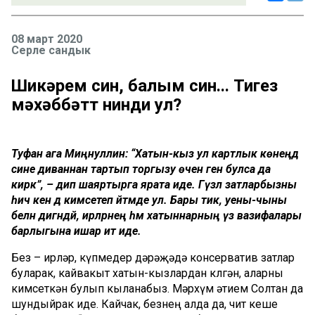
08 март 2020
Серле сандык
Шикәрем син, балым син... Тигез
мәхәббәтт нинди ул?
Туфан ага Миңнуллин: “Хатын-кыз ул картлык көнеңдә
сине диваннан тартып торгызу өчен генә булса да
кирәк”, – дип шаяртырга ярата иде. Гүзәл затларбызны
һич кенә дә кимсетеп әйтмәде ул. Бары тик, уены-чыны
белән дигәндәй, ирләрнең һәм хатыннарның үз вазифалары
барлыгына ишарә итә иде.
Без – ирләр, күпмедер дәрәҗәдә консерватив затлар
буларак, кайвакыт хатын-кызлардан көлгән, аларны
кимсеткән булып кыланабыз. Мәрхүм әтием Солтан да
шундыйрак иде. Кайчак, безнең алда да, чит кеше