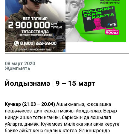
08 март 2020
Җәмгыять
Йолдызнамә | 9 – 15 март
Кучкар (21.03 – 20.04)
Ашыкмагыз, юкса ашка
пешәчәксез, дип куркытмакчы йолдызлар. Берәр
нинди эшкә тотынганчы, барысын да яхшылап
уйларга, димәк. Күчемсез милеккә яки акча керүгә
бәйле әйбәт кенә яңалык көтегез. Ял көннәрендә