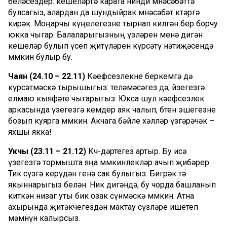
беләсездер: кешеләргә карата нинди мөнәсәбәттә
булсагыз, алардан да шундыйрак мөнәсәбәт көтәргә
кирәк. Моңарчы күңелегезне тырнап килгән бер борчу
юкка чыгар. Балаларыгызның үзләрен менә дигән
кешеләр булып үсеп җитүләрен күрсәтү нәтиҗәсендә
мөмкин булыр бу.
Чаян (24.10 – 22.11)
Кәефсезлекне беркемгә дә
күрсәтмәскә тырышыгыз: теләмәсәгез дә, йөзегезгә
елмаю кыяфәте чыгарыгыз. Юкса шул кәефсезлек
аркасында үзегезгә кемдер аяк чалып, бөтен эшегезне
бозып куярга мөмкин. Акчага бәйле хәлләр үзгәрәчәк –
яхшы якка!
Укчы (23.11 – 21.12)
Көч-дәртегез артыр. Бу исә
үзегезгә тормышта яңа мөмкинлекләр ачып җибәрер.
Тик сүзгә керүдән генә сак булыгыз. Бигрәк тә
якыннарыгыз белән. Ник дигәндә, бу чорда башланып
киткән низаг уты бик озак сүнмәскә мөмкин. Атна
ахырында җитәкчегездән мактау сүзләре ишетеп
мәмнүн калырсыз.