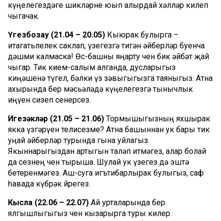
күңелегездәге шикләрне юып алырдай хәлләр килеп
чыгачак.
Үгезбозау (21.04 – 20.05)
Кыюрак булырга –
итагатьлелек саклап, үзегезгә тигән әйберләр буенча
дәшми калмаска! Өс-башны яңарту өчен бик әйбәт җай
чыгар. Тик кием-салым алганда, дусларыгыз
киңәшенә түгел, бәлки үз зәвыгыгызга таяныгыз. Атна
ахырында бер мәсьәләдә күңелегезгә тынычлык
иңүен сизеп сөенерсез.
Игезәкләр (21.05 – 21.06)
Тормышыгызның яхшырак
якка үзгәрүен телисезме? Атна башыннан ук бары тик
уңай әйберләр турында гына уйлагыз.
Якыннарыгыздан артыгын таләп итмәгез, алар болай
да сезнең өчен тырыша. Шулай ук үзегез дә эштә
бетеренмәгез. Аш-суга игътибарлырак булыгыз, саф
һавада күбрәк йөрегез.
Кысла (22.06 – 22.07)
Ай урталарында бер
ялгышлыгыгыз өчен кызарырга туры килер.