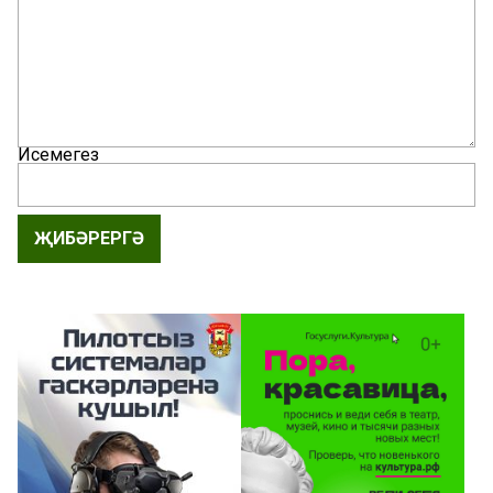
Исемегез
ҖИБӘРЕРГӘ