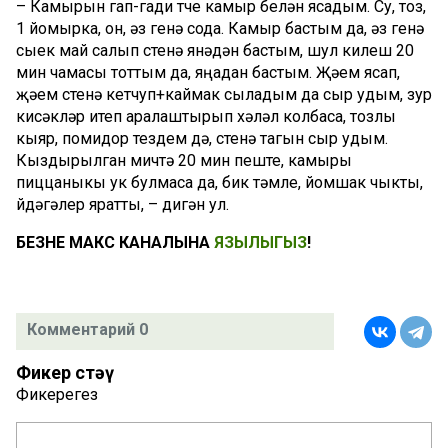
– Камырын гап-гади төче камыр белән ясадым. Су, тоз,
1 йомырка, он, әз генә сода. Камыр бастым да, әз генә
сыек май салып өстенә янәдән бастым, шул килеш 20
мин чамасы тоттым да, яңадан бастым. Җәем ясап,
җәем өстенә кетчуп+каймак сыладым да сыр удым, зур
кисәкләр итеп аралаштырып хәләл колбаса, тозлы
кыяр, помидор тездем дә, өстенә тагын сыр удым.
Кыздырылган мичтә 20 мин пеште, камыры
пиццаныкы ук булмаса да, бик тәмле, йомшак чыкты,
өйдәгәлер яратты, – дигән ул.
БЕЗНЕҢ МАКС КАНАЛЫНА
ЯЗЫЛЫГЫЗ
!
Комментарий 0
Фикер өстәү
Фикерегез