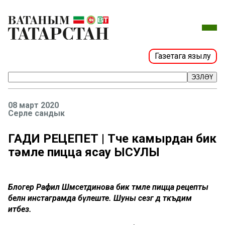
Газетага язылу
ЭЗЛӘҮ
08 март 2020
Серле сандык
ГАДИ РЕЦЕПЕТ | Төче камырдан бик
тәмле пицца ясау ЫСУЛЫ
Блогер Рафилә Шәмсетдинова бик тәмле пицца рецепты
белән инстаграмда бүлеште. Шуны сезгә дә тәкъдим
итәбез.