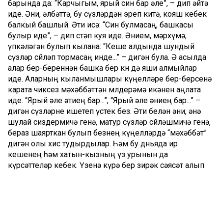
барында да: “Карчыгым, ярый син бар әле”, – дип әйтә
иде. Әни, әлбәттә, бу сүзләрдән эреп китә, кояш кебек
балкый башлый. Әти исә: “Син булмасаң, башкасы
булыр иде”, – дип өстәп куя иде. Әнием, мәрхүмә,
үпкәләгән булып кылана: “Кеше алдында шундый
сүзләр сөйләп тормасаң инде...” – дигән була. Ә асылда
алар бер-береннән башка бер көн дә яши алмыйлар
иде. Аларның кыланмышлары күңелләре бер-берсенә
карата чиксез мәхәббәттән мөлдерәмә икәнен аңлата
иде. “Ярый әле әтиең бар...”, “Ярый әле әниең бар...” –
дигән сүзләрне ишетеп үстек без. Әти белән әни, әнә
шулай сиздермичә генә, матур сүзләр сөйләшмичә генә,
бераз шаярткан булып безнең күңелләрдә “мәхәббәт”
дигән олы хис тудырдылар. Һәм бу дөньяда ир
кешенең һәм хатын-кызның үз урынын да
күрсәттеләр кебек. Үзенә күрә бер зирәк сәясәт алып
барылды безнең гаиләдә. Беренчедән, өстәл янына
ашарга утыргач, әтидән алда кашыкка тотынмадык.
Әни шулай кушты, димим. Ул безне җае чыккан саен
“әтиегез ни әйтер бит, әтиегезгә әйтеп карармын...” дип
тәрбияләде. Берәр сорау килеп туса, әти исә: “Әниегез