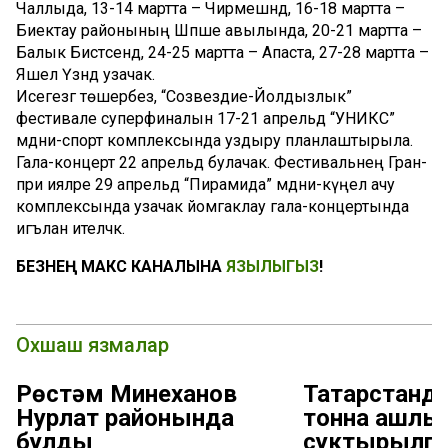
Чаллыда, 13-14 мартта – Чирмешәндә, 16-18 мартта –
Биектау районының Шәпше авылында, 20-21 мартта –
Балык Бистәсендә, 24-25 мартта – Апаста, 27-28 мартта –
Яшел Үзәндә узачак.
Исегезгә төшерәбез, “Созвездие-Йолдызлык”
фестивале суперфиналын 17-21 апрельдә “УНИКС”
мәдәни-спорт комплексында уздыру планлаштырыла.
Гала-концерт 22 апрельдә булачак. Фестивальнең Гран-
при ияләре 29 апрельдә “Пирамида” мәдәни-күңел ачу
комплексында узачак йомгаклау гала-концертында
игълан ителәчәк.
БЕЗНЕҢ МАКС КАНАЛЫНА
ЯЗЫЛЫГЫЗ
!
Охшаш язмалар
Рөстәм Миңнеханов
Татарстанда
Нурлат районында
тонна ашлы
булды
суктырылга