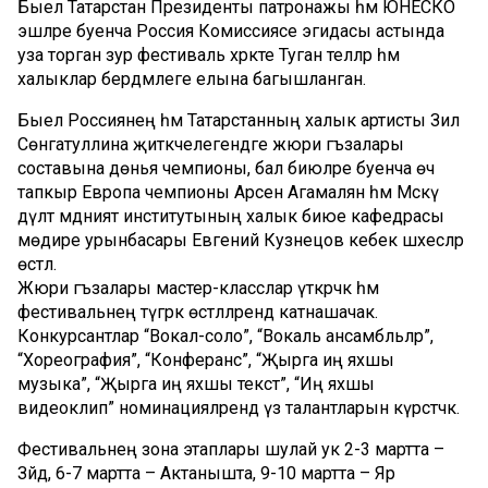
Быел Татарстан Президенты патронажы һәм ЮНЕСКО
эшләре буенча Россия Комиссиясе эгидасы астында
уза торган зур фестиваль хәрәкәте Туган телләр һәм
халыклар бердәмлеге елына багышланган.
Быел Россиянең һәм Татарстанның халык артисты Зилә
Сөнгатуллина җитәкчелегендәге жюри әгъзалары
составына дөнья чемпионы, бал биюләре буенча өч
тапкыр Европа чемпионы Арсен Агамалян һәм Мәскәү
дәүләт мәдәният институтының халык биюе кафедрасы
мөдире урынбасары Евгений Кузнецов кебек шәхесләр
өстәлә.
Жюри әгъзалары мастер-класслар үткәрәчәк һәм
фестивальнең түгәрәк өстәлләрендә катнашачак.
Конкурсантлар “Вокал-соло”, “Вокаль ансамбльләр”,
“Хореография”, “Конферанс”, “Җырга иң яхшы
музыка”, “Җырга иң яхшы текст”, “Иң яхшы
видеоклип” номинацияләрендә үз талантларын күрсәтәчәк.
Фестивальнең зона этаплары шулай ук 2-3 мартта –
Зәйдә, 6-7 мартта – Актанышта, 9-10 мартта – Яр