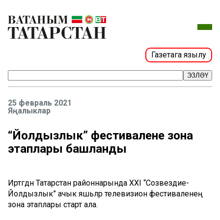
Газетага язылу
ЭЗЛӘҮ
25 февраль 2021
Яңалыклар
“Йолдызлык” фестиваленең зона
этаплары башланды
Иртәгәдән Татарстан районнарында XXI “Созвездие-
Йолдызлык” ачык яшьләр телевизион фестиваленең
зона этаплары старт ала.