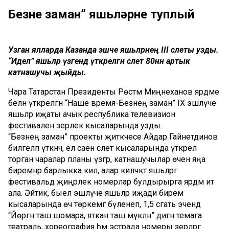
Безнең заман” яшьләрне туплый
Узган ялларда Казанда эшче яшьләрнең III слеты узды.
“Идел” яшьләр үзәгендә үткәрелгән слет 80нән артык
катнашучы җыйды.
Чара Татарстан Президенты Рөстәм Миңнеханов ярдәме
белән үткәрелгән “Наше время-Безнең заман” IX эшләүче
яшьләр иҗаты ачык республика телевизион
фестиваленә әзерлек кысаларында узды.
“Безнең заман” проекты җитәкчесе Айдар Гайнетдинов
билгеләп үткәнчә, ел саен слет кысаларында үткәрелә
торган чаралар планы үзгәрә, катнашучылар өчен яңа
биремнәр барлыкка килә, алар киләчәктә яшьләргә
фестивальдә җиңәрлек номерлар булдырырга ярдәм итә
ала. Әйтик, быел эшләүче яшьләр иҗади бирем
кысаларында өч төркемгә бүленеп, 1,5 сәгать эчендә
“Йөргән таш шомара, яткан таш мүкләнә” дигән темага
театраль, хореография һәм эстрада номеры әзерләргә