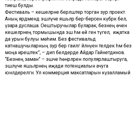
тиеш булды.
Фестиваль – кешеләрне берләштерә торган зур проект.
Аның ярдәмендә эшләүче яшьләр бер-берсен күбрәк белә,
үзара дуслаша. Оештыручылар буларак, безнең өчен
кешеләрнең тормышында эш һәм өй генә түгел, ә иҗатка
да урын булуы мөһим. Без фестивальдә
катнашучыларның зур бер гаиләгә әйләнүен теләдек һәм без
моңа ирештек”, – дип белдерде Айдар Гайнетдинов.
“Безнең заман” – эшче һөнәрләрен популярлаштыруга,
эшләүче яшьләрнең иҗади потенциалын ачуга
юнәлдерелгән. Ул коммерция максатларын күзалламый
һәм социаль-әһәмиятле дәүләт проекты булып тора.
Фестивальдә катнашу бушлай.
Фестиваль җиңүчеләре һәм лауреатлары кубок, диплом,
истәлекле бүләкләр, акчалата премия белән бүләкләнә.
Фестивальнең Гран-при иясе диплом, Татарстан
Республикасы Президентының Күчмә кубогы һәм
акчалата премия белән бүләкләнә.