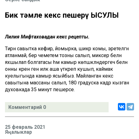
Бик тәмле кекс пешерү ЫСУЛЫ
Лилия Мифтаховадан кекс рецепты.
Тирән савытка кефир, йомырка, шикәр комы, эретелгән
атланмай, бер чеметем тозны салып, миксер белән
яхшылап болгатасы һәм камыр көпшәкләндергеч белән
онны әкрен генә иләк аша үткәреп кушып, каймак
куелыгында камыр ясыйбыз. Майланган кекс
савытына массаны салып, 180 градуска кадәр кызган
духовкада 35 минут пешерәсе.
Комментарий 0
25 февраль 2021
Яңалыклар