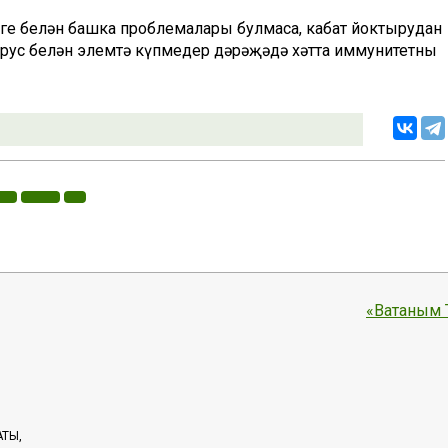
еге белән башка проблемалары булмаса, кабат йоктырудан
ирус белән элемтә күпмедер дәрәҗәдә хәтта иммунитетны
«Ватаным 
АТЫ,