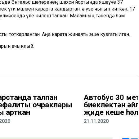
брьдә Энгельс шәһәренең шәхси йортында яшәүче 37
к үги малаен карарга калдырган, ә үзе чыгып киткән. 17
ш бүлмәсендә үле килеш тапкан. Малайның тәнендә һәм
ты тоткарланган. Аңа карата җинаять эше кузгатылган.
арын ачыклый.
арстанда талпан
Автобус 30 ме
ефалиты очраклары
биеклектән әйл
ы арткан
җиде кеше һәл
.2020
21.11.2020