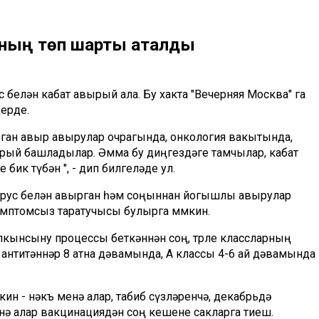
уның төп шарты аталды
елән кабат авырый ала. Бу хакта "Вечерняя Москва" га
ерде.
ган авыр авырулар очрагында, онкология вакытында,
ырый башладылар. Әмма бу диңгездәге тамчылар, кабат
ик түбән ", - дип билгеләде ул.
вирус белән авырган һәм соңыннан йогышлы авырулар
имптомсыз таратучысы булырга мөмкин.
лкынсыну процессы беткәннән соң, төрле классларның
 антитәннәр 8 атна дәвамында, А классы 4-6 ай дәвамында
кин - нәкъ менә алар, табиб сүзләренчә, декабрьдә
нә алар вакцинациядән соң кешене сакларга тиеш.