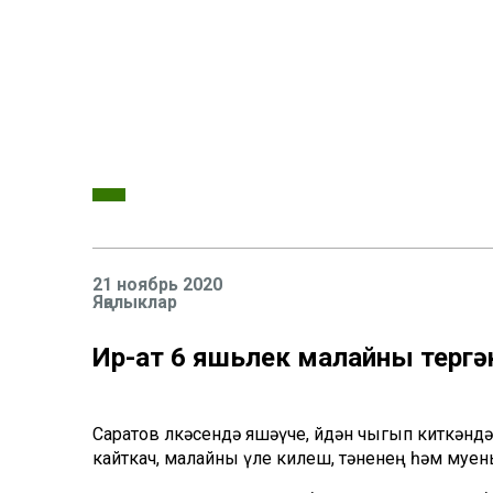
21 ноябрь 2020
Яңалыклар
Ир-ат 6 яшьлек малайны үтергә
Саратов өлкәсендә яшәүче, өйдән чыгып киткәнд
кайткач, малайны үле килеш, тәненең һәм муен