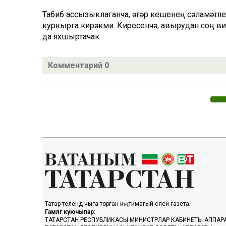
Табиб ассызыклаганча, әгәр кешенең сәламәтл
куркырга кирәкми. Киресенчә, авырудан соң в
да яхшыртачак.
Комментарий 0
Татар телендә чыга торган иҗтимагый-сәяси газета.
Гамәлгә куючылар:
ТАТАРСТАН РЕСПУБЛИКАСЫ МИНИСТРЛАР КАБИНЕТЫ АППАР