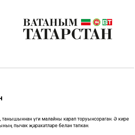
н
ә, танышыннан үги малайны карап торуынсораган. Ә кире
ының пычак җәрәхәтләре белән тапкан.