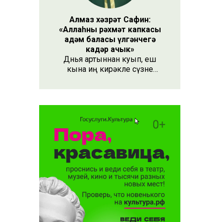
Алмаз хәзрәт Сафин:
«Аллаһның рәхмәт капкасы
адәм баласы үлгәнчегә
кадәр ачык»
Дөнья артыннан куып, еш
кына иң кирәкле сүзне
әйтергә онытабыз. «Рәхмәт»
сүзе бу. Әлеге сүзне күршең
яки дустыңа гына түгел,
Аллаһы Тәгаләгә дә әйтү
тиешле, чөнки кеше бөтен
яшәеше, барлыгы белән Аңа
бурычлы.