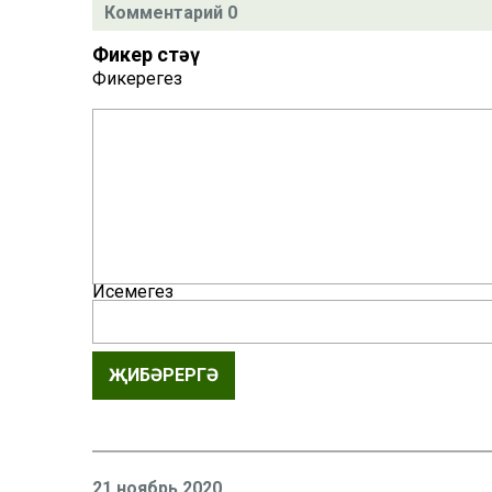
Комментарий 0
Фикер өстәү
Фикерегез
Исемегез
ҖИБӘРЕРГӘ
21 ноябрь 2020