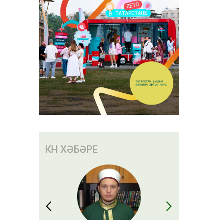
КӨН ХӘБӘРЕ
тр
әнгән:
ак