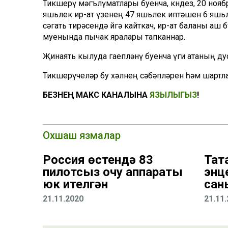
Тикшерү мәгълүматлары буенча, көндез, 20 ноя
яшьлек ир-ат үзенең 47 яшьлек иптәшен 6 яшьле
сәгать тирәсендә өйгә кайткач, ир-ат баланы а
муенында пычак яралары тапканнар.
Җинаять кылуда гаепләнү буенча үги атаның дус
Тикшерүчеләр бу хәлнең сәбәпләрен һәм шартл
БЕЗНЕҢ МАКС КАНАЛЫНА
ЯЗЫЛЫГЫЗ
!
Охшаш язмалар
Россия өстендә 83
Тат
пилотсыз очу аппараты
энц
юк ителгән
сан
21.11.2020
21.11