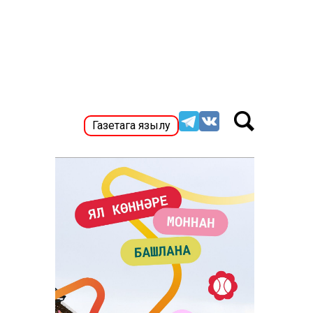
Газетага язылу