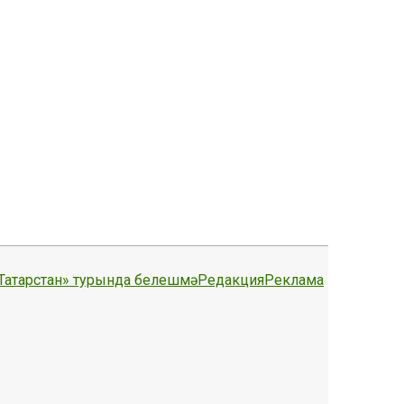
Татарстан» турында белешмә
Редакция
Реклама