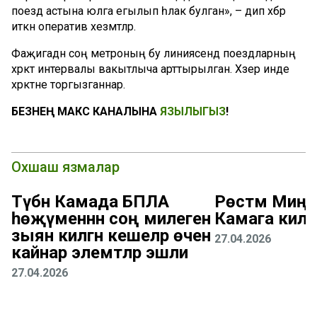
поезд астына юлга егылып һәлак булган», – дип хәбәр
иткән оператив хезмәтләр.
Фаҗигадән соң метроның бу линиясендә поездларның
хәрәкәт интервалы вакытлыча арттырылган. Хәзер инде
хәрәкәтне торгызганнар.
БЕЗНЕҢ МАКС КАНАЛЫНА
ЯЗЫЛЫГЫЗ
!
Охшаш язмалар
Түбән Камада БПЛА
Рөстәм Миңн
һөҗүменнән соң милегенә
Камага кил
зыян килгән кешеләр өчен
27.04.2026
кайнар элемтәләр эшли
27.04.2026