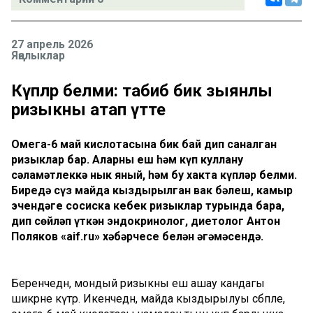
27 апрель 2026
Яңалыклар
Күпләр белми: табиб бик зыянлы
ризыкны атап үтте
Омега-6 май кислотасына бик бай дип саналган
ризыклар бар. Аларны еш һәм күп куллану
сәламәтлеккә нык яный, һәм бу хакта күпләр белми.
Биредә сүз майда кыздырылган вак бәлеш, камыр
эчендәге сосиска кебек ризыклар турында бара,
дип сөйләп үткән эндокринолог, диетолог Антон
Поляков «aif.ru» хәбәрчесе белән әңгәмәсендә.
Беренчедән, мондый ризыкны еш ашау кандагы
шикәрне күтәрә. Икенчедән, майда кыздырылуы сәбәпле,