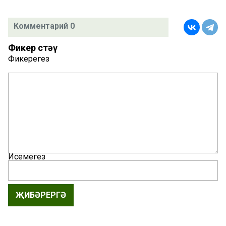
Комментарий 0
Фикер өстәү
Фикерегез
Исемегез
ҖИБӘРЕРГӘ