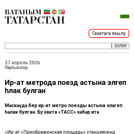
Газетага язылу
ЭЗЛӘҮ
27 апрель 2026
Яңалыклар
Ир-ат метрода поезд астына эләгеп
һәлак булган
Мәскәүдә бер ир-ат метро поезды астына эләгеп
һәлак булган. Бу хакта «ТАСС» хәбәр итә
«Ир-ат «Преображенская площадь» станциясендә