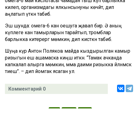
омега-6 май кислотасы чамадан тыш күп барлыкка
килеп, организмдагы ялкынсынуны көчәйтә, дип
аңлатып үткән табиб.
Эш шунда: омега-6 кан оешуга җавап бирә. Ә аның
күплеге кан тамырларын тарайтып, тромблар
барлыкка китерергә мөмкин, дип кисәткән табиб.
Шуңа күрә Антон Поляков майда кыздырылган камыр
ризыгын еш ашамаска киңәш иткән. “Тамак ачканда
капкалап алырга мөмкин, әмма даими ризыкка әйләнмәскә
тиеш”. – дип йомгак ясаган ул.
Комментарий 0