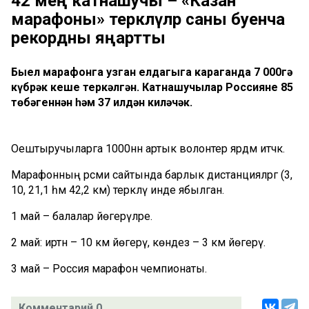
42 мең катнашучы – «Казан
марафоны» теркәлүләр саны буенча
рекордны яңартты
Быел марафонга узган елдагыга караганда 7 000гә
күбрәк кеше теркәлгән. Катнашучылар Россиянең 85
төбәгеннән һәм 37 илдән киләчәк.
Оештыручыларга 1000нән артык волонтер ярдәм итәчәк.
Марафонның рәсми сайтында барлык дистанцияләргә (3,
10, 21,1 һәм 42,2 км) теркәлү инде ябылган.
1 май – балалар йөгерүләре.
2 май: иртән – 10 км йөгерү, көндез – 3 км йөгерү.
3 май – Россия марафон чемпионаты.
Комментарий 0