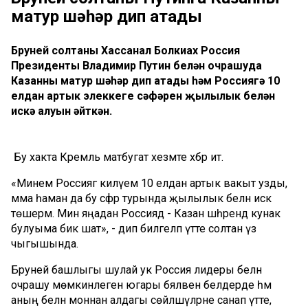
матур шәһәр дип атады
Бруней солтаны Хассанал Болкиах Россия
Президенты Владимир Путин белән очрашуда
Казанны матур шәһәр дип атады һәм Россиягә 10
елдан артык элеккеге сәфәрен җылылык белән
искә алуын әйткән.
Бу хакта Кремль матбугат хезмәте хәбәр итә.
«Минем Россиягә килүемә 10 елдан артык вакыт узды,
әмма һаман да бу сәфәр турында җылылык белән искә
төшерәм. Мин яңадан Россиядә - Казан шәһәрендә кунак
булуыма бик шат», - дип билгеләп үтте солтан үз
чыгышында.
Бруней башлыгы шулай ук Россия лидеры белән
очрашу мөмкинлеген югары бәяләвен белдерде һәм
аның белән моннан алдагы сөйләшүләрне санап үтте,