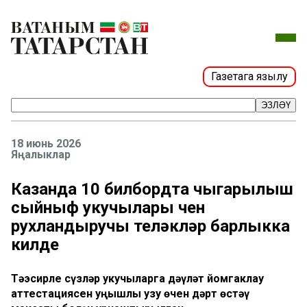
Газетага язылу
ЭЗЛӘҮ
18 июнь 2026
Яңалыклар
Казанда 10 билбордта чыгарылыш
сыйныф укучылары өчен
рухландыручы теләкләр барлыкка
килде
Тәэсирле сүзләр укучыларга дәүләт йомгаклау
аттестациясен уңышлы узу өчен дәрт өстәү