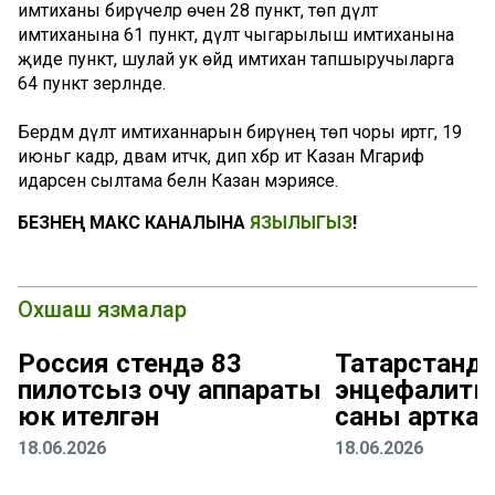
имтиханы бирүчеләр өчен 28 пункт, төп дәүләт
имтиханына 61 пункт, дәүләт чыгарылыш имтиханына
җиде пункт, шулай ук өйдә имтихан тапшыручыларга
64 пункт әзерләнде.
Бердәм дәүләт имтиханнарын бирүнең төп чоры иртәгә, 19
июньгә кадәр, дәвам итәчәк, дип хәбәр итә Казан Мәгариф
идарәсенә сылтама белән Казан мэриясе.
БЕЗНЕҢ МАКС КАНАЛЫНА
ЯЗЫЛЫГЫЗ
!
Охшаш язмалар
Россия өстендә 83
Татарстанда
пилотсыз очу аппараты
энцефалиты
юк ителгән
саны арткан
18.06.2026
18.06.2026