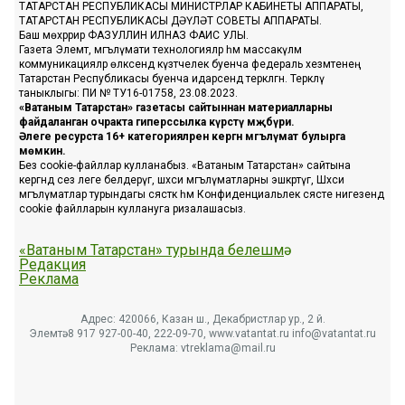
ТАТАРСТАН РЕСПУБЛИКАСЫ МИНИСТРЛАР КАБИНЕТЫ АППАРАТЫ,
ТАТАРСТАН РЕСПУБЛИКАСЫ ДӘҮЛӘТ СОВЕТЫ АППАРАТЫ.
Баш мөхәррир ФАЗУЛЛИН ИЛНАЗ ФАИС УЛЫ.
Газета Элемтә, мәгълүмати технологияләр һәм массакүләм
коммуникацияләр өлкәсендә күзәтчелек буенча федераль хезмәтенең
Татарстан Республикасы буенча идарәсендә теркәлгән. Теркәлү
таныклыгы: ПИ № ТУ16-01758, 23.08.2023.
«Ватаным Татарстан» газетасы сайтыннан материалларны
файдаланган очракта гиперссылка күрсәтү мәҗбүри.
Әлеге ресурста 16+ категорияләренә кергән мәгълүмат булырга
мөмкин.
Без cookie-файллар кулланабыз. «Ватаным Татарстан» сайтына
кергәндә сез әлеге белдерүгә, шәхси мәгълүматларны эшкәртүгә, Шәхси
мәгълүматлар турындагы сәясәткә һәм Конфиденциальлек сәясәте нигезендә
cookie файлларын куллануга ризалашасыз.
«Ватаным Татарстан» турында белешмә
Редакция
Реклама
Адрес: 420066, Казан ш., Декабристлар ур., 2 й.
Элемтә: 8 917 927-00-40, 222-09-70, www.vatantat.ru info@vatantat.ru
Реклама: vtreklama@mail.ru