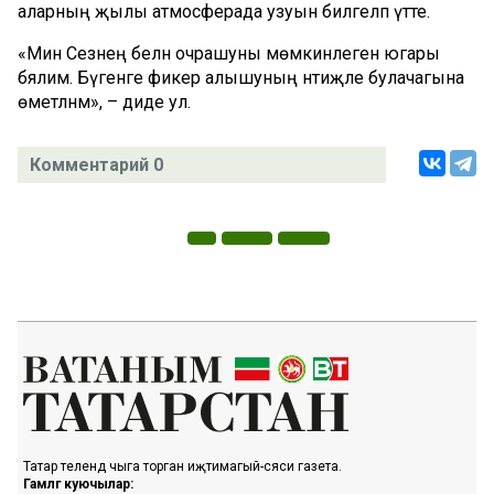
аларның җылы атмосферада узуын билгеләп үтте.
«Мин Сезнең белән очрашуны мөмкинлеген югары
бәялим. Бүгенге фикер алышуның нәтиҗәле булачагына
өметләнәм», – диде ул.
Комментарий 0
Татар телендә чыга торган иҗтимагый-сәяси газета.
Гамәлгә куючылар: