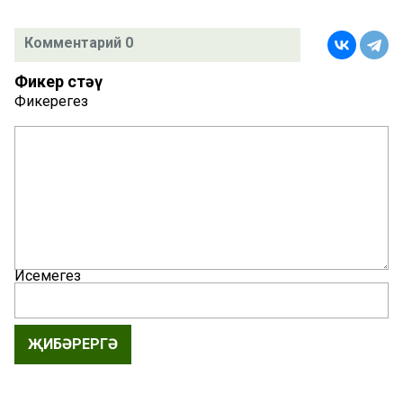
Комментарий 0
Фикер өстәү
Фикерегез
Исемегез
ҖИБӘРЕРГӘ