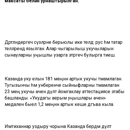
максаты белән урнаштырылган.
Дәртләндергеч сүзләрне берьюлы ике телдә: рус һәм татар
телләрендә язылган. Алар чыгарылыш укучыларын
сынауларны уңышлы узарга этәргеч булырга тиеш.
Казанда уку елын 181 меңнән артык укучы тәмамлаган.
Тугызынчы һәм унберенче сыйныфларны тәмамлаган
23 мең укучы өчен дәүләт йомгаклау аттестациясе этабы
башланды. «Укудагы аерым уңышлары өчен»
медаленә быел 1,2 меңнән артык кеше дәгъва кыла.
Имтиханнар уздыру чорына Казанда бердәм дәүләт