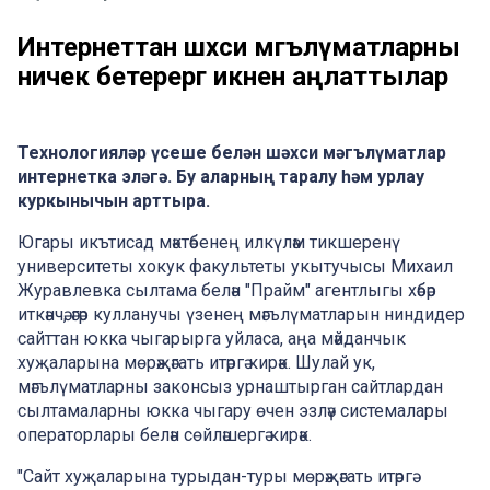
Интернеттан шәхси мәгълүматларны
ничек бетерергә икәнен аңлаттылар
Технологияләр үсеше белән шәхси мәгълүматлар
интернетка эләгә. Бу аларның таралу һәм урлау
куркынычын арттыра.
Югары икътисад мәктәбенең илкүләм тикшеренү
университеты хокук факультеты укытучысы Михаил
Журавлевка сылтама белән "Прайм" агентлыгы хәбәр
иткәнчә, әгәр кулланучы үзенең мәгълүматларын ниндидер
сайттан юкка чыгарырга уйласа, аңа мәйданчык
хуҗаларына мөрәҗәгать итәргә кирәк. Шулай ук,
мәгълүматларны законсыз урнаштырган сайтлардан
сылтамаларны юкка чыгару өчен эзләү системалары
операторлары белән сөйләшергә кирәк.
"Сайт хуҗаларына турыдан-туры мөрәҗәгать итәргә