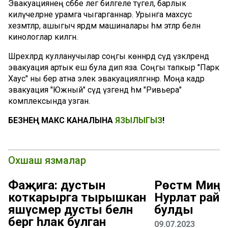
Эвакуациянең сәбәбе әлегә билгеле түгел, барлык
килүчеләрне урамга чыгарганнар. Урынга махсус
хезмәтләр, ашыгыч ярдәм машиналары һәм этләр белән
кинологлар килгән.
Шәрехләрдә кулланучылар соңгы көннәрдә сәүдә үзәкләрендә
эвакуация артык еш була дип яза. Соңгы тапкыр "Парк
Хаус" ны бер атна элек эвакуацияләгәннәр. Моңа кадәр
эвакуация "Южный" сәүдә үзәгендә һәм "Ривьера"
комплексында узган.
БЕЗНЕҢ МАКС КАНАЛЫНА
ЯЗЫЛЫГЫЗ
!
Охшаш язмалар
Фаҗига: дустын
Рөстәм Миңн
коткарырга тырышкан
Нурлат рай
яшүсмер дусты белән
булды
бергә һәлак булган
09.07.2023