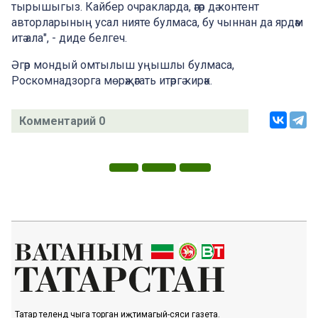
тырышыгыз. Кайбер очракларда, әгәр дә контент
авторларының усал нияте булмаса, бу чыннан да ярдәм
итә ала", - диде белгеч.
Әгәр мондый омтылыш уңышлы булмаса,
Роскомнадзорга мөрәҗәгать итәргә кирәк.
Комментарий 0
Татар телендә чыга торган иҗтимагый-сәяси газета.