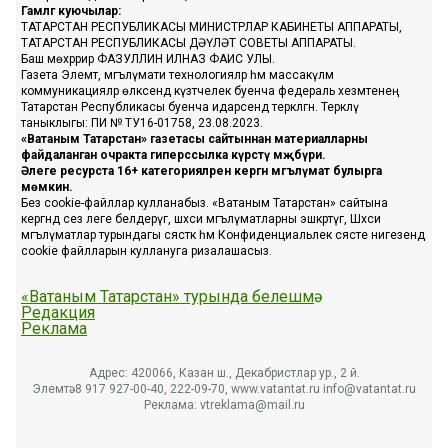
Гамәлгә куючылар:
ТАТАРСТАН РЕСПУБЛИКАСЫ МИНИСТРЛАР КАБИНЕТЫ АППАРАТЫ,
ТАТАРСТАН РЕСПУБЛИКАСЫ ДӘҮЛӘТ СОВЕТЫ АППАРАТЫ.
Баш мөхәррир ФАЗУЛЛИН ИЛНАЗ ФАИС УЛЫ.
Газета Элемтә, мәгълүмати технологияләр һәм массакүләм
коммуникацияләр өлкәсендә күзәтчелек буенча федераль хезмәтенең
Татарстан Республикасы буенча идарәсендә теркәлгән. Теркәлү
таныклыгы: ПИ № ТУ16-01758, 23.08.2023.
«Ватаным Татарстан» газетасы сайтыннан материалларны
файдаланган очракта гиперссылка күрсәтү мәҗбүри.
Әлеге ресурста 16+ категорияләренә кергән мәгълүмат булырга
мөмкин.
Без cookie-файллар кулланабыз. «Ватаным Татарстан» сайтына
кергәндә сез әлеге белдерүгә, шәхси мәгълүматларны эшкәртүгә, Шәхси
мәгълүматлар турындагы сәясәткә һәм Конфиденциальлек сәясәте нигезендә
cookie файлларын куллануга ризалашасыз.
«Ватаным Татарстан» турында белешмә
Редакция
Реклама
Адрес: 420066, Казан ш., Декабристлар ур., 2 й.
Элемтә: 8 917 927-00-40, 222-09-70, www.vatantat.ru info@vatantat.ru
Реклама: vtreklama@mail.ru