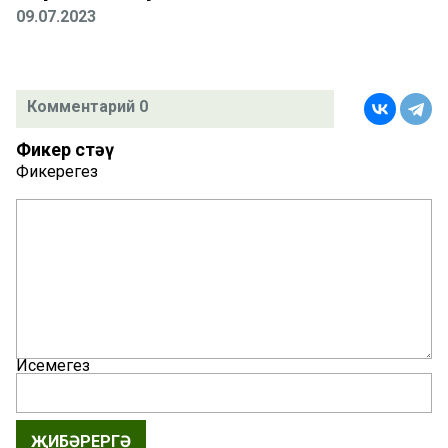
09.07.2023
Комментарий 0
Фикер өстәү
Фикерегез
Исемегез
ҖИБӘРЕРГӘ