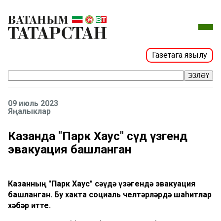
Газетага язылу
ЭЗЛӘҮ
09 июль 2023
Яңалыклар
Казанда "Парк Хаус" сәүдә үзәгендә
эвакуация башланган
Казанның "Парк Хаус" сәүдә үзәгендә эвакуация
башланган. Бу хакта социаль челтәрләрдә шаһитлар
хәбәр итте.