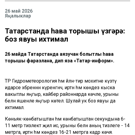
26 май 2026
Яңалыклар
Татарстанда һава торышы үзгәрә:
боз явуы ихтимал
26 майда Татарстанда аязучан болытлы һава
торышы фаразлана, дип яза «Татар-информ».
ТР Гидрометеорология һәм әйләнә-тирә мохитне күзәтү
идарәсе хәбәреннән күренгәнчә, иртән һәм көндез кыска
вакытлы яңгыр, кайбер районнарда көчле, урыны
белән яшенле яңгыр көтелә. Шулай ук боз явуы да
ихтимал.
Көньяк-көнбатыштан һәм көнбатыштан секундына 6-
11 метр тизлектә җил исә, урыны белән аның тизлеге - 14
метрга, иртән һәм көндез 16-21 метрга кадәр көчәя.