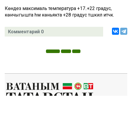
Көндез максималь температура +17..+22 градус,
көнчыгышта һәм көньякта +28 градус тәшкил итәчәк.
Комментарий 0
Татар телендә чыга торган иҗтимагый-сәяси газета.
Гамәлгә куючылар:
ТАТАРСТАН РЕСПУБЛИКАСЫ МИНИСТРЛАР КАБИНЕТЫ АППАРАТЫ,
ТАТАРСТАН РЕСПУБЛИКАСЫ ДӘҮЛӘТ СОВЕТЫ АППАРАТЫ.
Баш мөхәррир ФАЗУЛЛИН ИЛНАЗ ФАИС УЛЫ.