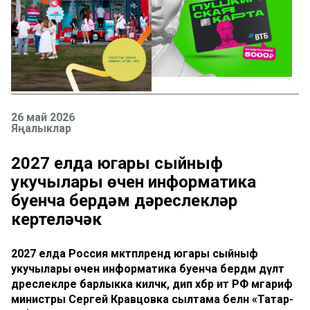
26 май 2026
Яңалыклар
2027 елда югары сыйныф
укучылары өчен информатика
буенча бердәм дәреслекләр
кертеләчәк
2027 елда Россия мәктәпләрендә югары сыйныф
укучылары өчен информатика буенча бердәм дәүләт
дәреслекләре барлыкка киләчәк, дип хәбәр итә РФ мәгариф
министры Сергей Кравцовка сылтама белән «Татар-