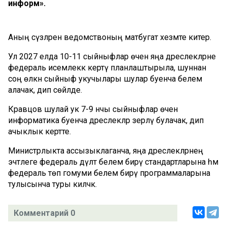
информ».
Аның сүзләрен ведомствоның матбугат хезмәте китерә.
Ул 2027 елда 10-11 сыйныфлар өчен яңа дәреслекләрне
федераль исемлеккә кертү планлаштырыла, шуннан
соң өлкән сыйныф укучылары шулар буенча белем
алачак, дип сөйләде.
Кравцов шулай ук 7-9 нчы сыйныфлар өчен
информатика буенча дәреслекләр әзерләү булачак, дип
ачыклык кертте.
Министрлыкта ассызыклаганча, яңа дәреслекләрнең
эчтәлеге федераль дәүләт белем бирү стандартларына һәм
федераль төп гомуми белем бирү программаларына
тулысынча туры киләчәк.
Комментарий 0