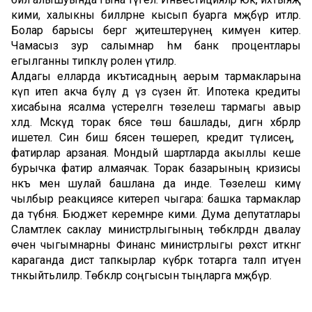
кими, халыкны билләрне кысып буарга мәҗбүр итәләр.
Болар барысы бергә җитештерүнең кимүенә китерә.
Чамасыз зур салымнар һәм банк процентлары
егылганны типкәләү ролен үтиләр.
Алдагы елларда икътисадның аерым тармакларына
күп итеп акча бүлү дә үз сүзен әйтә. Ипотека кредиты
хисабына ясалма үстерелгән төзелеш тармагы авыр
хәлдә. Мәскәүдә торак бәясе төшә башлады, дигән хәбәрләр
ишетелә. Син биш бәясенә төшереп, кредит түлисең, ә
фатирлар арзаная. Мондый шартларда акыллы кеше
бурычка фатир алмаячак. Торак базарының кризисы
нәкъ менә шулай башлана да инде. Төзелеш кимү
чылбыр реакциясе китереп чыгара: башка тармаклар
да түбәнәя. Бюджет керемнәре кими. Дума депутатлары
Сәламәтлек саклау министрлыгының төбәкләрдән дәвалау
өчен чыгымнарны Финанс министрлыгы рөхсәт иткәнгә
караганда дистә тапкырлар күбрәк тотарга таләп итүен
тәнкыйтьлиләр. Төбәкләр соңгысын тыңларга мәҗбүр.