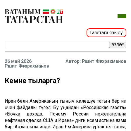
Газетага язылу
ЭЗЛӘҮ
26 май 2026
Рәшит Фәтхрахманов
Рәшит Фәтхрахманов
Кемне тыңларга?
Иран белән Американың тыныч килешүе тагын бер ил
өчен файдалы түгел. Бу уңайдан «Российская газета»
«Бочка дохода. Почему России нежелательна
нефтяная сделка США и Ирана» дигән исем астына язма
бирә. Аңлашыла инде: Иран һәм Америка уртак тел тапса,