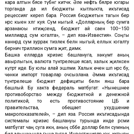
кара алтын бәясе түбәнгә китәчәк. Әле нефть бәяләре югары
торганда да ил бюджеты кытлыкта, икътисад
рецессиягә кереп бара. Россия бюджетын тагын бер
нәрсә кыен хәлгә куя. Сум ныгый. «Долларның бер сумга
арзанаюы нәтиҗәсендә, бюджет ай саен 100–150
миллиард сум югалта», – дип яза«Известия». Соңгы
көннәрдә сум зуррак тизлек белән ныгый, еллык югалту
берничә триллион сумга җитә, димәк.
Башка елларда кризис башлануга, хөкүмәт аның
авырлыгын, валюта түнтәрелеше ясап, халык җилкәсенә
күтәртә иде. Бу юлы алай эшләми. Халык өчен шәп нәрсә бу,
чөнки импорт товарлар очсызлана. Әмма икътисад
түнтәрелеше бюджет дефициты белән янәшә бара
башлый. Бу хакта федераль матбугат: «Нынешнее
противоборство между бюджетной и денежной
политикой, то есть противостояние ЦБ и
правительства, обещает ухудшение
макропоказателей», – дип яза. Россия икътисадында
системалы кризис башлануы турында инде рәсми
матбугат чаң суга икән, аның сәбәбе доллар белән сумның
бил алышуында гына түгел. Инвестицияләр юк, ихтыяҗ