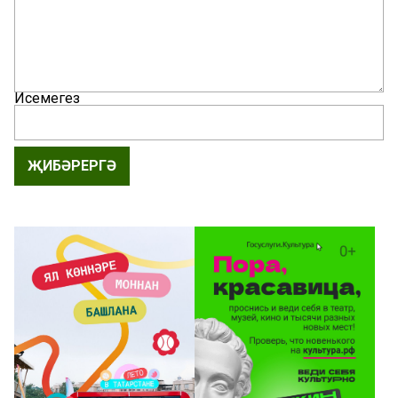
Исемегез
ҖИБӘРЕРГӘ