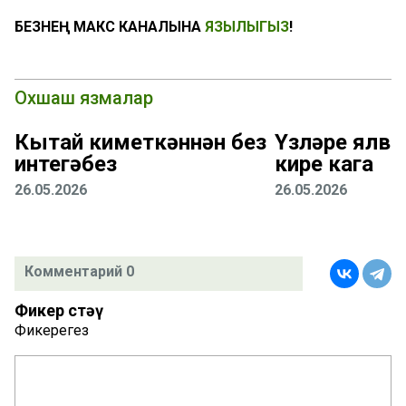
БЕЗНЕҢ МАКС КАНАЛЫНА
ЯЗЫЛЫГЫЗ
!
Охшаш язмалар
Кытай киметкәннән без
Үзләре ялва
интегәбез
кире кага
26.05.2026
26.05.2026
Комментарий 0
Фикер өстәү
Фикерегез