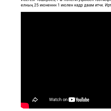
елның 25 июненнән 1 июленә кадәр дәвам итәчәк. Ир