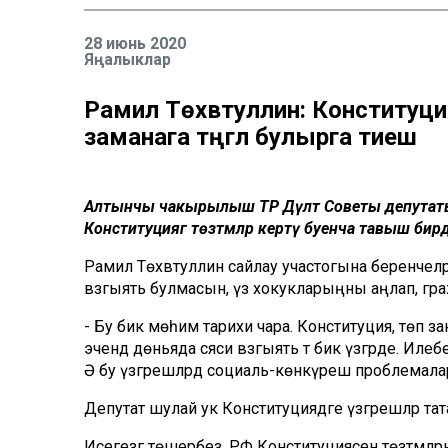
28 июнь 2020
Яңалыклар
Рамил Төхвәтуллин: Конституция
заманага тәңгәл булырга тиеш
Алтынчы чакырылыш ТР Дәүләт Советы депутаты
Конституциягә төзәтмәләр кертү буенча тавыш бир
Рамил Төхвәтуллин сайлау участогына беренчеләр
вәзгыять булмасын, үз хокукларыңны аңлап, гр
- Бу бик мөһим тарихи чара. Конституция, төп за
эчендә дөньяда сәяси вәзгыять тә бик үзгәрде. Илебе
Ә бу үзгәрешләрдә социаль-көнкүреш проблемала
Депутат шулай ук Конституциядәге үзгәрешләр тата
Исегезгә төшерәбез, РФ Конституциясенә төзәтмәлә