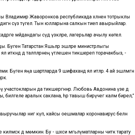
сары Владимир Жаворонков республикада хәлнен тотрыклы
е дигән сүз түгел. Тын юлларына салкын тиеп авырыйлар.
дәрге мәйдандагы сәүдә үзәкләре, лагерьлар ачылу көтелә.
лды. Буген Татарстан Яшьләр эшләре министрлыгы
л иткәндә дә таләпләрнең үтәлешен тикшереп торачакбыз, -
и. Бүген яңа шартларда 9 шифаханәдә ял итәләр. 4 ай эшләмәгән
әк.
рү участокларын да тикшергәннәр. Любовь Авдонина үзе дә
 билгеле аралык саклана, һәр тавыш бирүчегә каләм бирелә,”
выручылар нигә күп, кайсы оешмалар коронавирус белән
илмәскә дә мөмкин. Бу - шәхси мәгьлүматларны читкә тарату