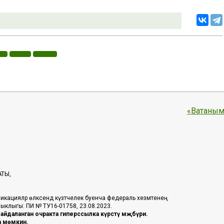
«Ватаным
АТЫ,
икацияләр өлкәсендә күзәтчелек буенча федераль хезмәтенең
таныклыгы: ПИ № ТУ16-01758, 23.08.2023.
йдаланган очракта гиперссылка күрсәтү мәҗбүри.
га мөмкин.