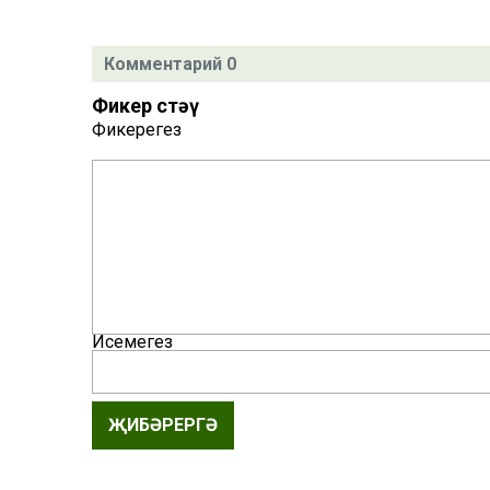
Комментарий 0
Фикер өстәү
Фикерегез
Исемегез
ҖИБӘРЕРГӘ