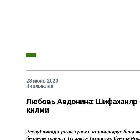
28 июнь 2020
Яңалыклар
Любовь Авдонина: Шифаханәләр э
килми
Республикада узган тәүлектә коронавирус белән а
беркетмә төзелгән. Бу хакта Татарстан буенча 