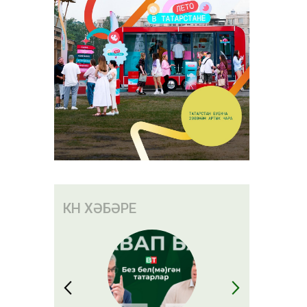
КӨН ХӘБӘРЕ