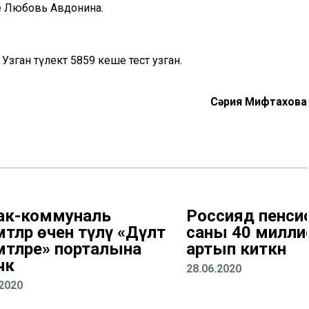
иде Любовь Авдонина.
зган тәүлектә 5859 кеше тест узган.
Сәрия Мифтахова
ак-коммуналь
Россиядә пенси
әтләр өчен түләү «Дәүләт
саны 40 милли
мәтләре» порталына
артып киткән
чәк
28.06.2020
.2020