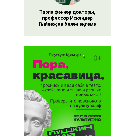
Тарих фәннәр докторы,
профессор Искәндәр
Гыйләҗев белән әңгәмә
онерлар
оннан