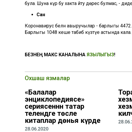
була. Шуна күрә бу хакта әйту дөрес булмас, - д
Сан
Коронавирус белән авыручылар - барлыгы 4472. У
Барлыгы 1048 кеше табиб күзәтүе астында кала.
БЕЗНЕҢ МАКС КАНАЛЫНА
ЯЗЫЛЫГЫЗ
!
Охшаш язмалар
«Балалар
Тор
энциклопедиясе»
хезм
сериясеннән татар
хез
телендәге төсле
килә
китаплар дөнья күрде
28.06
28.06.2020