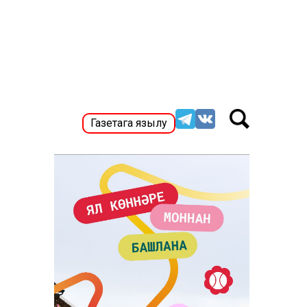
Газетага язылу