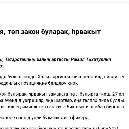
, төп закон буларак, һәрвакыт
, Татарстанның халык артисты Рамил Төхвәтуллин
де.
дән булып килде. Халык артисты фикеренчә, илдә нинди генә
ажданлык позицияңне белдерү кирәк:
кон булырак, һәрвакыт заманага тәңгәл булырга тиеш. 27 ел
з эчендә дә үзгәрешләр, яңа шартлар, яңа таләпләр пәйда булды.
ры, илнең иминлеген саклауга бик нык игътибар бирелгән.
р теле өчен дә уңай булачак дигән фикердә.
рне хуплау мәсьәләсе буенча Бөтенроссия тавыш бирү 2020