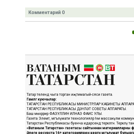
Комментарий 0
Татар телендә чыга торган иҗтимагый-сәяси газета.
Гамәлгә куючылар:
ТАТАРСТАН РЕСПУБЛИКАСЫ МИНИСТРЛАР КАБИНЕТЫ АППАР
ТАТАРСТАН РЕСПУБЛИКАСЫ ДӘҮЛӘТ СОВЕТЫ АППАРАТЫ.
Баш мөхәррир ФАЗУЛЛИН ИЛНАЗ ФАИС УЛЫ.
Газета Элемтә, мәгълүмати технологияләр һәм массакүләм коммун
Татарстан Республикасы буенча идарәсендә теркәлгән. Теркәлү 
«Ватаным Татарстан» газетасы сайтыннан материалларны фа
Әлеге ресурста 16+ категорияләренә кергән мәгълүмат булыр