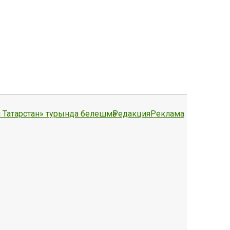
 Татарстан» турында белешмә
Редакция
Реклама