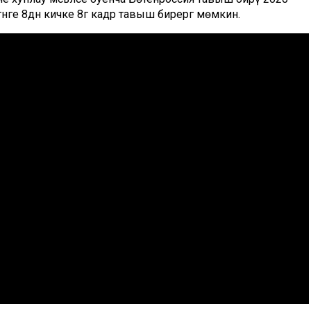
тәнге 8дән кичке 8гә кадәр тавыш бирергә мөмкин.