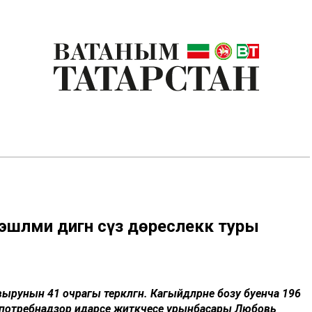
шләми дигән сүз дөреслеккә туры
вырунын 41 очрагы теркәлгән. Кагыйдәләрне бозу буенча 196
Роспотребнадзор идарәсе житәкчесе урынбасары Любовь