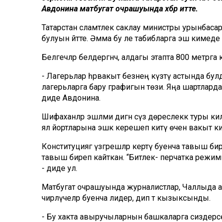
Авдонина матбугат очрашуында хәбәр итте.
Татарстан сәламәтлек саклау министры урынба
булуын әйтте. Әмма бу әле табибларга эш кимед
Белгечләр белдергәнчә, алдагы этапта 800 метрга ка
- Лагерьлар һәрвакыт безнең күзәтү астында бу
лагерьларга бару графигын төзи. Яңа шартларда я
диде Авдонина.
Шифаханәләр эшләми дигән сүз дөреслеккә туры килм
ял йортларына эшкә керешеп китү өчен вакыт кир
Конституциягә үзгәрешләр кертү буенча тавыш би
тавыш биреп кайткан. “Битлек- перчатка режимы,
- диде ул.
Матбугат очрашуында журналистлар, Чаллыда а
чирләүчеләр буенча лидер, дип тә кызыксынды.
- Бу хакта авыручыларнын башкаларга сиздерәсе к