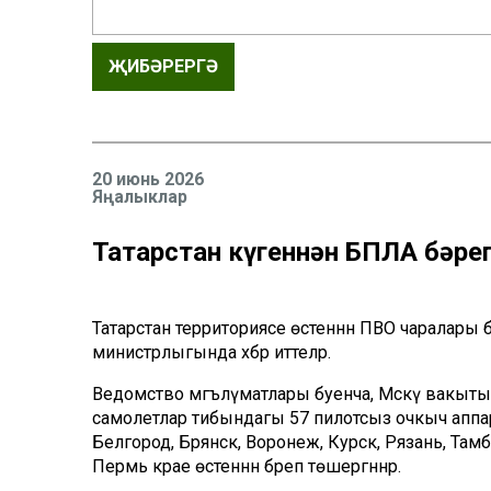
ҖИБӘРЕРГӘ
20 июнь 2026
Яңалыклар
Татарстан күгеннән БПЛА бәре
Татарстан территориясе өстеннән ПВО чаралары б
министрлыгында хәбәр иттеләр.
Ведомство мәгълүматлары буенча, Мәскәү вакыты бу
самолетлар тибындагы 57 пилотсыз очкыч аппар
Белгород, Брянск, Воронеж, Курск, Рязань, Тамбо
Пермь крае өстеннән бәреп төшергәннәр.