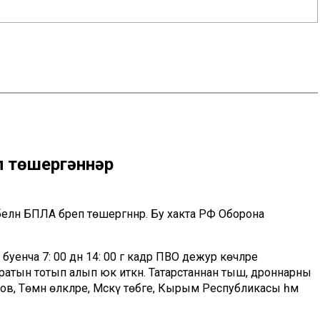
п төшергәннәр
елән БПЛА бәреп төшергәннәр. Бу хакта РФ Оборона
енча 7: 00 дән 14: 00 гә кадәр ПВО дежур көчләре
атын тотып алып юк иткән. Татарстаннан тыш, дроннарны
в, Төмән өлкәләре, Мәскәү төбәге, Кырым Республикасы һәм