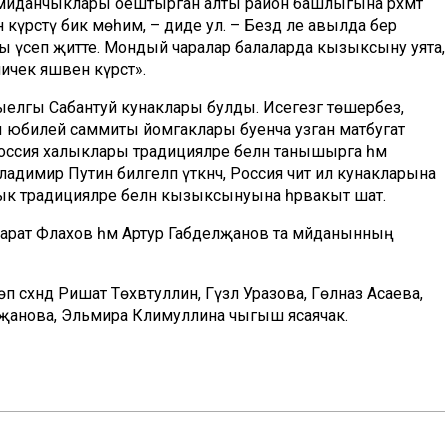
әйданчыклары оештырган алты район башлыгына рәхмәт
күрсәтү бик мөһим, – диде ул. – Бездә әле авылда бер
ы үсеп җитте. Мондый чаралар балаларда кызыксыну уята,
чек яшәвен күрсәтә».
лгы Сабантуй кунаклары булды. Исегезгә төшерәбез,
 юбилей саммиты йомгаклары буенча узган матбугат
сия халыклары традицияләре белән танышырга һәм
адимир Путин билгеләп үткәнчә, Россия чит ил кунакларына
лык традицияләре белән кызыксынуына һәрвакыт шат.
арат Фәлахов һәм Артур Габделҗанов та мәйданынның
Төп сәхнәдә Ришат Төхвәтуллин, Гүзәл Уразова, Гөлназ Асаева,
ипҗанова, Эльмира Кәлимуллина чыгыш ясаячак.