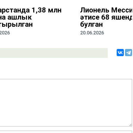
арстанда 1,38 млн
Лионель Месс
на ашлык
әтисе 68 яшен
тырылган
булган
.2026
20.06.2026