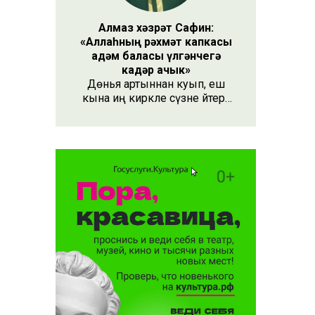
Алмаз хәзрәт Сафин:
«Аллаһның рәхмәт капкасы
адәм баласы үлгәнчегә
кадәр ачык»
Дөнья артыннан куып, еш
кына иң кирәкле сүзне әйтергә
онытабыз. «Рәхмәт» сүзе бу.
Әлеге сүзне күршең яки
дустыңа гына түгел, Аллаһы
Тәгаләгә дә әйтү тиешле, чөнки
кеше бөтен яшәеше, барлыгы
белән Аңа бурычлы.