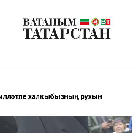
пмилләтле халкыбызның рухын