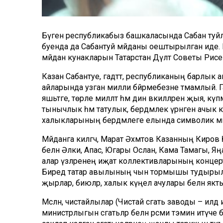
Бүген республикабыз башкаласында Сабан туйл
буенда да Сабантуй мәйданы оештырылган иде. 
мәйдан кунакларын Татарстан Дәүләт Советы Рәи
Казан Сабантуе, гадәттә, республиканың барлык а
айларында узган милли бәйрәмебезне тәмамлый. 
яшьтәге, төрле милләт һәм дин вәкилләрен җыя, 
тынычлык һәм татулык, бердәмлек үрнәген ачык күрс
халыкларының бердәмлеге елында символик мәг
Мәйданга килгәч, Марат Әхмәтов Казанның Киро
белән Әлки, Апас, Югары Ослан, Кама Тамагы, Я
алар үзләренең иҗат коллективларының концерт 
Биредә татар авылының чын тормышы тудырылга
җырлар, биюләр, халык күңел ачулары белән якт
Мәсәлән, чистайлылар (Чистай сәгать заводы – ил
министрлыгын сәгатьләр белән рәсми тәэмин итүч