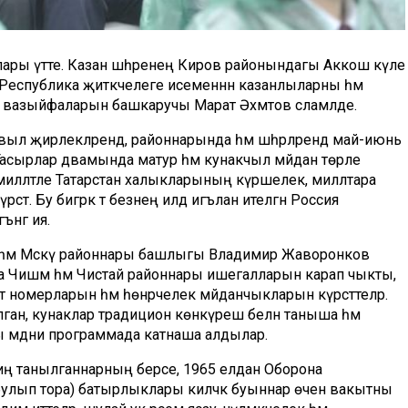
ары үтте. Казан шәһәренең Киров районындагы Аккош күле
Республика җитәкчелеге исеменнән казанлыларны һәм
се вазыйфаларын башкаручы Марат Әхмәтов сәламләде.
выл җирлекләрендә, районнарында һәм шәһәрләрендә май-июнь
Гасырлар дәвамында матур һәм кунакчыл мәйдан төрле
күпмилләтле Татарстан халыкларының күршелек, милләтара
әтә. Бу бигрәк тә безнең илдә игълан ителгән Россия
ънәгә ия.
в һәм Мәскәү районнары башлыгы Владимир Жаворонков
ңа Чишмә һәм Чистай районнары ишегалларын карап чыкты,
номерларын һәм һөнәрчелек мәйданчыкларын күрсәттеләр.
н, кунаклар традицион көнкүреш белән таныша һәм
ы мәдәни программада катнаша алдылар.
дә иң танылганнарның берсе, 1965 елдан Оборона
е булып тора) батырлыклары киләчәк буыннар өчен вакытны