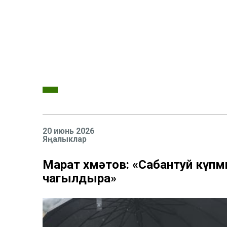
20 июнь 2026
Яңалыклар
Марат Әхмәтов: «Сабантуй кү
чагылдыра»