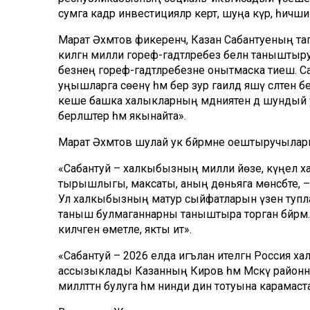
сумга кадәр инвестицияләр кертә, шуңа күрә, һич
Марат Әхмәтов фикеренчә, Казан Сабантуеның т
килгән милли гореф-гадәтләребез белән таныштыр
безнең гореф-гадәтләребезне онытмаска тиеш. Са
уңышларга сөенү һәм бер зур гаиләдә яшәү сәләтен бе
кеше башка халыкларның мәдәниятенә дә шундый у
берләштерә һәм якынайта».
Марат Әхмәтов шулай ук бәйрәмне оештыручыларга
«Сабантуй – халкыбызның милли йөзе, күңел х
тырышлыгы, максаты, аның дөньяга мөнәсәбәте, –
Ул халкыбызның матур сыйфатларын үзенә тупла
таныш булмаганнарны таныштыра торган бәйрәм.
киләчәген өметле, якты итә».
«Сабантуй – 2026 елда игълан ителгән Россия хал
ассызыклады Казанның Киров һәм Мәскәү райо
милләттән булуга һәм нинди дин тотуына карамаста