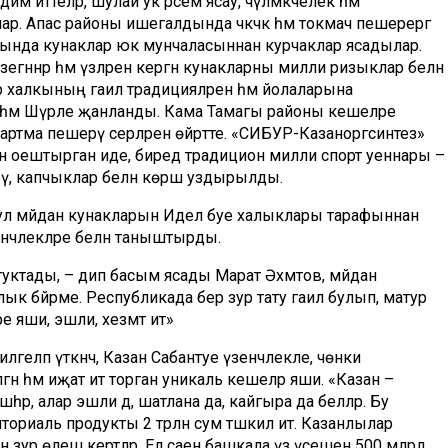
им иттеләр, шулай ук рәсем ясау, чүлмәкчелек һәм
. Апас районы ишегалдында чәкчәк һәм токмач пешерергә
дында кунаклар юкә мунчаласыннан курчаклар ясадылар.
гәннәр һәм үзләренә кергән кунакларны милли ризыклар белән
 халкының гаилә традицияләренә һәм йолаларына
һәм Шүрәле җанланды. Кама Тамагы районы кешеләре
ртма пешерү серләренә өйрәтте. «СИБУР-Казаноргсинтез»
рын оештырган иде, биредә традицион милли спорт уеннары –
рү, капчыклар белән көрәш уздырылды.
ы, ул мәйдан кунакларын Идел буе халыклары тарафыннан
нчәлекләре белән таныштырды.
н туктады, – дип басым ясады Марат Әхмәтов, мәйдан
лык бәйрәме. Республикада бер зур тату гаилә булып, матур
ре яши, эшли, хезмәт итә»
еләп үткәнчә, Казан Сабантуе үзенчәлекле, чөнки
 һәм иҗат итә торган уникаль кешеләр яши. «Казан –
әһәр, алар эшли дә, шатлана да, кайгыра да беләләр. Бу
риториаль продукты 2 трлн сум тәшкил итә. Казанлылар
ур өлеш кертәләр. Ел саен башкала үз үсешенә 500 млрд