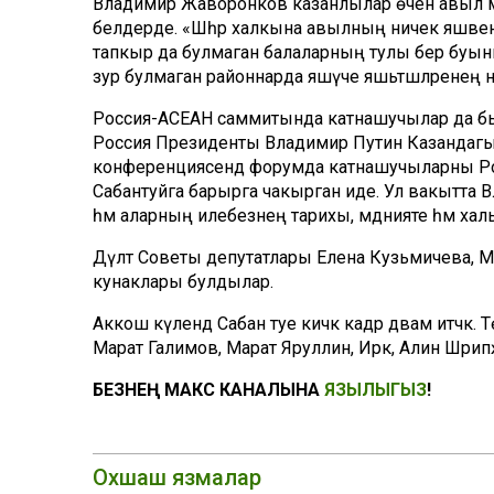
Владимир Жаворонков казанлылар өчен авыл м
белдерде. «Шәһәр халкына авылның ничек яшәвен 
тапкыр да булмаган балаларның тулы бер буын
зур булмаган районнарда яшәүче яшьтәшләренең ни
Россия-АСЕАН саммитында катнашучылар да бые
Россия Президенты Владимир Путин Казандагы
конференциясендә форумда катнашучыларны Рос
Сабантуйга барырга чакырган иде. Ул вакытта Вл
һәм аларның илебезнең тарихы, мәдәнияте һәм ха
Дәүләт Советы депутатлары Елена Кузьмичева, М
кунаклары булдылар.
Аккош күлендә Сабан туе кичкә кадәр дәвам итәчәк. 
Марат Галимов, Марат Яруллин, Иркә, Алинә Шәр
БЕЗНЕҢ МАКС КАНАЛЫНА
ЯЗЫЛЫГЫЗ
!
Охшаш язмалар