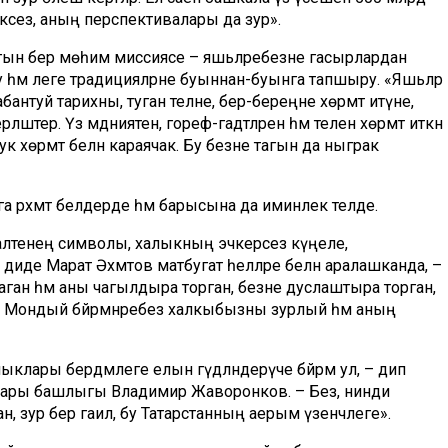
шиксез, аның перспективалары да зур».
агын бер мөһим миссиясе – яшьләребезне гасырлардан
у һәм әлеге традицияләрне буыннан-буынга тапшыру. «Яшьләр
бантуй тарихны, туган телне, бер-береңне хөрмәт итүне,
рләштерә. Үз мәдәниятен, гореф-гадәтләрен һәм телен хөрмәт иткән
к хөрмәт белән караячак. Бу безне тагын да ныграк
 рәхмәт белдерде һәм барысына да иминлек теләде.
аләтенең символы, халыкның эчкерсез күңеле,
 диде Марат Әхмәтов матбугат әһелләре белән аралашканда, –
ган һәм аны чагылдыра торган, безне дуслаштыра торган,
 Мондый бәйрәмнәребез халкыбызны зурлый һәм аның
ыклары бердәмлеге елын гәүдәләндерүче бәйрәм ул, – дип
ннары башлыгы Владимир Жаворонков. – Без, нинди
н, зур бер гаилә, бу Татарстанның аерым үзенчәлеге».