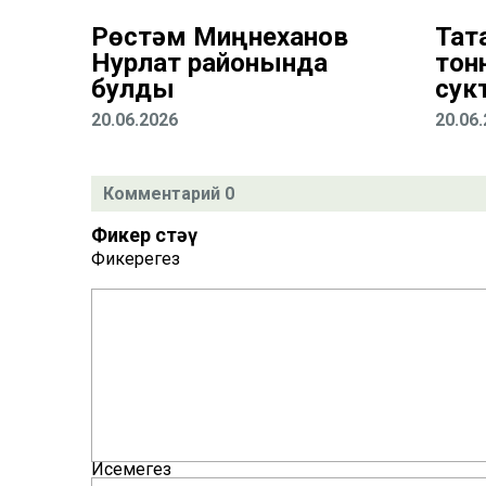
Рөстәм Миңнеханов
Тат
Нурлат районында
тон
булды
сук
20.06.2026
20.06
Комментарий 0
Фикер өстәү
Фикерегез
Исемегез