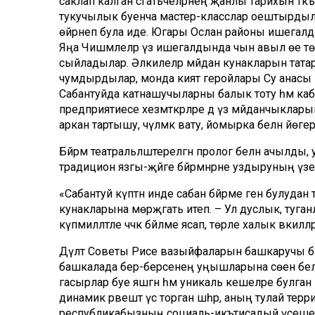
саклап калган сәгатьчеләрнең җанлы тарихын тәкъд
тукучылык буенча мастер-класслар оештырдылар
өйрәнеп була иде. Югары Ослан районы ишегал
Яңа Чишмәлеләр үз ишегалдында чын авыл өе төзе
сыйладылар. Әлкилеләр мәйдан кунакларын татар
чумдырдылар, монда әкият геройлары Су анасы 
Сабантуйда катнашучыларны балык тоту һәм каба
предприятиесе хезмәткәрләре дә үз мәйданчыкла
аркан тартышу, чүлмәк вату, йомырка белән йөге
Бәйрәм театральләштерелгән пролог белән ачылд
традицион язгы-җәйге бәйрәмнәрне уздыруның үзе
«Сабантуй күптән инде сабан бәйрәме генә булуда
кунакларына мөрәҗәгать итеп. – Ул дуслык, туган
күпмилләтле чәчәк бәйләме ясап, төрле халык вәкиллә
Дәүләт Советы Рәисе вазыйфаларын башкаручы билг
башкалада бер-берсенең уңышларына сөенә белгән
гасырлар буе яшәгән һәм уникаль кешеләре булган ш
динамик рәвештә үсә торган шәһәр, аның тулай тер
республикабызның социаль-икътисадый үсешенә з