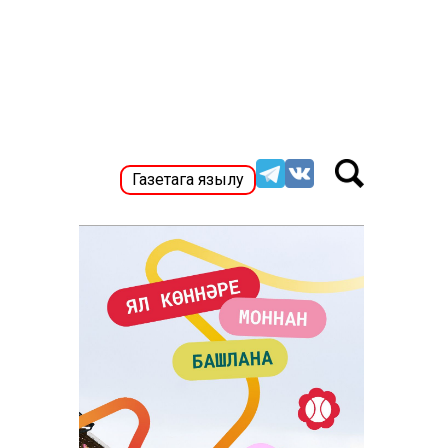
Газетага язылу