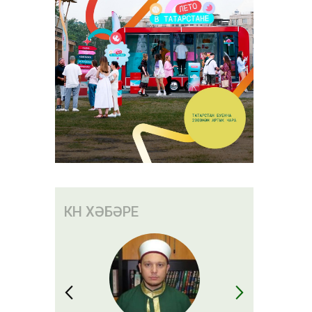
КӨН ХӘБӘРЕ