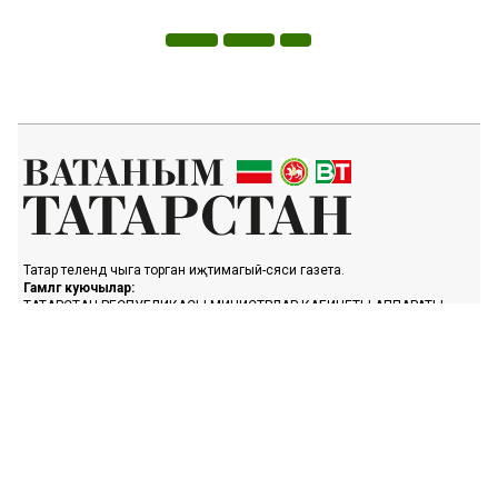
Татар телендә чыга торган иҗтимагый-сәяси газета.
Гамәлгә куючылар:
ТАТАРСТАН РЕСПУБЛИКАСЫ МИНИСТРЛАР КАБИНЕТЫ АППАРАТЫ,
ТАТАРСТАН РЕСПУБЛИКАСЫ ДӘҮЛӘТ СОВЕТЫ АППАРАТЫ.
Баш мөхәррир ФАЗУЛЛИН ИЛНАЗ ФАИС УЛЫ.
Газета Элемтә, мәгълүмати технологияләр һәм массакүләм
коммуникацияләр өлкәсендә күзәтчелек буенча федераль хезмәтенең
Татарстан Республикасы буенча идарәсендә теркәлгән. Теркәлү
таныклыгы: ПИ № ТУ16-01758, 23.08.2023.
«Ватаным Татарстан» газетасы сайтыннан материалларны
файдаланган очракта гиперссылка күрсәтү мәҗбүри.
Әлеге ресурста 16+ категорияләренә кергән мәгълүмат булырга
мөмкин.