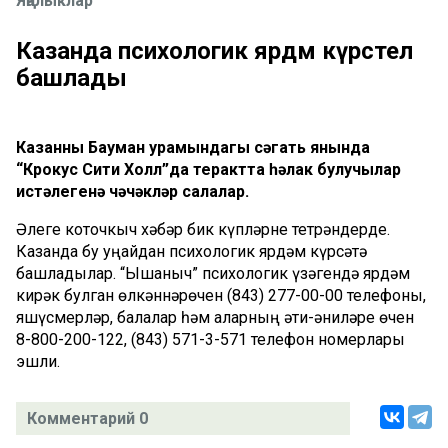
Яңалыклар
Казанда психологик ярдәм күрсәтелә
башлады
Казанның Бауман урамындагы сәгать янында
“Крокус Сити Холл”да терактта һәлак булучылар
истәлегенә чәчәкләр салалар.
Әлеге коточкыч хәбәр бик күпләрне тетрәндерде.
Казанда бу уңайдан психологик ярдәм күрсәтә
башладылар. “Ышаныч” психологик үзәгендә ярдәм
кирәк булган өлкәннәрөчен (843) 277-00-00 телефоны,
яшүсмерләр, балалар һәм аларның әти-әниләре өчен
8-800-200-122, (843) 571-3-571 телефон номерлары
эшли.
Комментарий 0