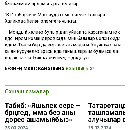
башкаларга ярдәм итәргә телиләр.
"ВТ" хәбәрчесе Мәскәүдә гомер итүче Гөлнара
Халикова белән элемтәгә чыкты.
– Мондый хәлләр булыр дип уйлап та караганым юк
иде. Ирем командировкада, мин балалар белән өйдә
идем. Төнлә бер дә керфек какмадым. Үлүчеләр һәм
зыян күрүчеләр арасында танышларым булмаса да,
йөрәк өзелә. Бик куркыныч, – диде ул.
БЕЗНЕҢ МАКС КАНАЛЫНА
ЯЗЫЛЫГЫЗ
!
Охшаш язмалар
Табиб: «Яшьлек сере –
Татарстанд
бәрәңгедә, әмма без аны
ташламалы 
дөрес ашамыйбыз»
алучылар са
23.03.2024
23.03.2024