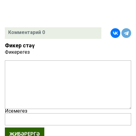
Комментарий 0
Фикер өстәү
Фикерегез
Исемегез
ҖИБӘРЕРГӘ