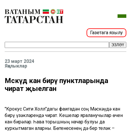
Газетага язылу
ЭЗЛӘҮ
23 март 2024
Яңалыклар
Мәскәүдә кан бирү пунктларында
чират җыелган
"Крокус Сити Холл"дагы фаҗигадән соң Мәскәүдә кан
бирү үзәкләрендә чират. Кешеләр яраланучылар өчен
кан бирәләр. Һава торышның начар булуы да
куркытмаган аларны. Бөтенесенең дә бер теләк –