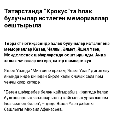
Татарстанда "Крокус"та һәлак
булучылар истәлегенә мемориаллар
оештырыла
Терракт нәтиҗәсендә һәлак булучылар истәлегенә
мемориаллар Казан, Чаллы, Әлмәт, Яшел Үзән,
Менделеевск шәһәрләрендә оештырылды. Анда
халык чәчәкләр китерә, хәтер шәмнәре куя.
Яшел Үзәндә "Мин сине яратам, Яшел Үзән" дигән язу
янында инде кичәдән бирле халык чәчәк сала һәм
уенчыклар китерә.
"Бөтен шәһәребез белән кайгырабыз. Фаҗигадә һәлак
булганнарның якыннарының кайгысын уртаклашам.
Без сезнең белән", – диде Яшел Үзән районы
башлыгы Михаил Афанасьев.