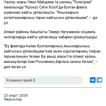
Чаллы мэры Наил Мәһдиев та үзенең "Телеграм"
каналында "Крокус Сити Холл"да булган фаҗига
уңаеннан кайгы уртаклашты. "Якыннарын
югалтканнарның тирән кайгысын уртаклашам", – ди
ул.
Әлмәт районы башлыгы Тимур Нагуманов социаль
челтәрләрдә кайгы уртаклашу хәбәрен урнаштырды.
"Бу фаҗигадә һәлак булганнарның якыннарының
кайгысын уртаклашам һәм зыян күрүчеләрнең тизрәк
тернәкләнүен телим. Бу авыр вакытта Әлмәт халкы
мәскәүлеләр һәм Россиянең барлык халкы белән", –
дип язган ул.
Комментарий 0
23 март 2024
Яңалыклар