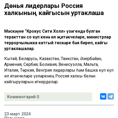
Дөнья лидерлары Россия
халкының кайгысын уртаклаша
Мәскәүнең "Крокус Сити Холл» үзәгендә булган
теракттан соң күп кенә ил җитәкчеләре, министрлар
террорчылыкка катгый тискәре бәя биреп, кайгы
уртаклашалар.
Кытай, Беларусь, Казахстан, Таҗикстан, Әзербәйҗан,
Армения, Сербия, Боливия, Венесуэлла, Мальта,
Италия, Төркия, Венгрия лидерлары һәм башка күп күп
ил җитәкчеләре үзләренең Россия халкы белән
кайгыруларын җиткерделәр.
Комментарий 0
23 март 2024