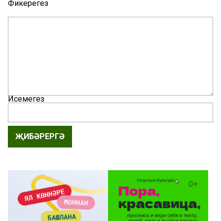
Фикерегез
Исемегез
ҖИБӘРЕРГӘ