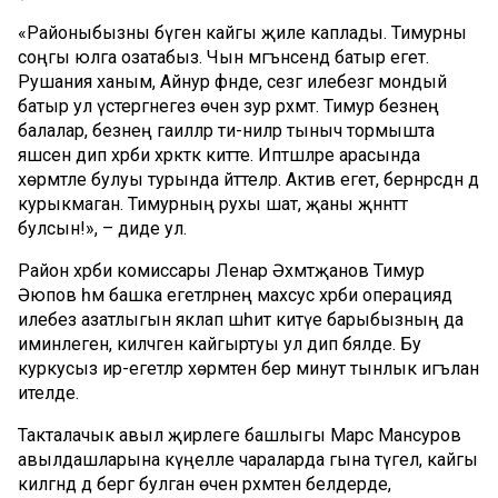
«Районыбызны бүген кайгы җиле каплады. Тимурны
соңгы юлга озатабыз. Чын мәгънәсендә батыр егет.
Рушания ханым, Айнур әфәнде, сезгә илебезгә мондый
батыр ул үстергәнегез өчен зур рәхмәт. Тимур безнең
балалар, безнең гаиләләр әти-әниләр тыныч тормышта
яшәсен дип хәрби хәрәкәткә китте. Иптәшләре арасында
хөрмәтле булуы турында әйттеләр. Актив егет, бернәрсәдән дә
курыкмаган. Тимурның рухы шат, җаны җәннәттә
булсын!», – диде ул.
Район хәрби комиссары Ленар Әхмәтҗанов Тимур
Әюпов һәм башка егетләрнең махсус хәрби операциядә
илебез азатлыгын яклап шәһит китүе барыбызның да
иминлеген, киләчәген кайгыртуы ул дип бәяләде. Бу
куркусыз ир-егетләр хөрмәтенә бер минут тынлык игълан
ителде.
Такталачык авыл җирлеге башлыгы Марс Мансуров
авылдашларына күңелле чараларда гына түгел, кайгы
килгәндә дә бергә булган өчен рәхмәтен белдерде,