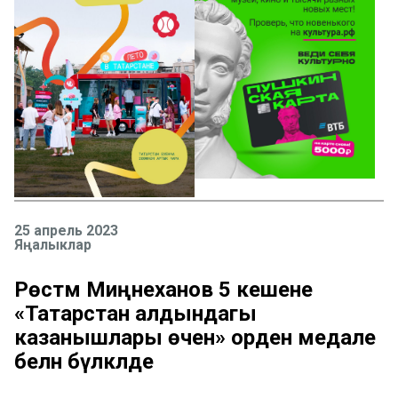
25 апрель 2023
Яңалыклар
Рөстәм Миңнеханов 5 кешене
«Татарстан алдындагы
казанышлары өчен» орден медале
белән бүләкләде