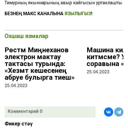
Тимурның якыннарының авыр кайгысын уртаклашты.
БЕЗНЕҢ МАКС КАНАЛЫНА
ЯЗЫЛЫГЫЗ
!
Охшаш язмалар
Рөстәм Миңнеханов
Машина киле
электрон мактау
китмәсме? 
тактасы турында:
соравына «
«Хезмәт кешесенең
25.04.2023
абруе булырга тиеш»
25.04.2023
Комментарий 0
Фикер өстәү