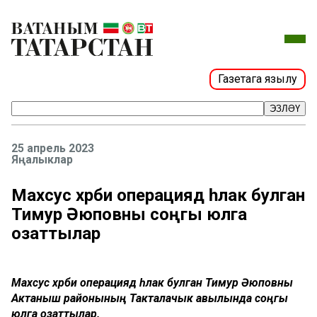
Газетага язылу
ЭЗЛӘҮ
25 апрель 2023
Яңалыклар
Махсус хәрби операциядә һәлак булган
Тимур Әюповны соңгы юлга
озаттылар
Махсус хәрби операциядә һәлак булган Тимур Әюповны
Актаныш районының Такталачык авылында соңгы
юлга озаттылар.