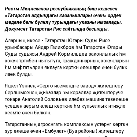
Рөстәм Миңнеханов республиканың биш кешесен
«Татарстан алдындагы казанышлары өчен» орден
медале белән бүләкләү турындагы указны имзалады.
Документ Татарстан Рәис сайтында басылды.
Аларның икесе - Татарстан Югары Суды Рәисе
урынбасары Айдар Галиәкбәров һәм Татарстан Югары
Суды судьясы Андрей Кормильцев законлылык һәм
хокук тәртибен ныгытуга, гражданнарның хокукларын
һәм мәнфәгатьләрен яклауга керткән өлешләре өчен бүләккә
лаек булды.
Яшел Үзәннең «Серго исемендәге завод» җитештерү
берләшмәсенең җиһазлар һәм кораллар җитештерүче
токаре Анатолий Соловьев илебез машина төзелеше
үсешенә аерым өлеш керткәне һәм күпьеллык нәтиҗәле
хезмәте өчен бүләкләнә.
Татарстанның агросәнәгать комплексын үстерүгә керткән
зур өлеше өчен «Ембулат» (Буа районы) җитештерү