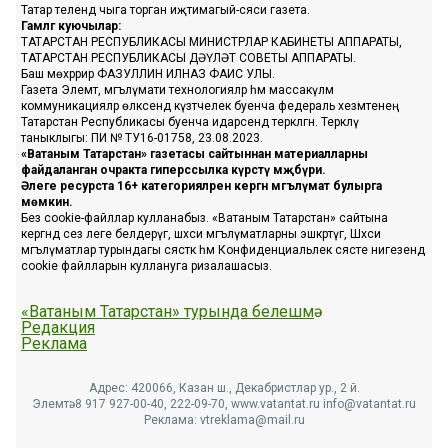
Татар телендә чыга торган иҗтимагый-сәяси газета.
Гамәлгә куючылар:
ТАТАРСТАН РЕСПУБЛИКАСЫ МИНИСТРЛАР КАБИНЕТЫ АППАРАТЫ,
ТАТАРСТАН РЕСПУБЛИКАСЫ ДӘҮЛӘТ СОВЕТЫ АППАРАТЫ.
Баш мөхәррир ФАЗУЛЛИН ИЛНАЗ ФАИС УЛЫ.
Газета Элемтә, мәгълүмати технологияләр һәм массакүләм
коммуникацияләр өлкәсендә күзәтчелек буенча федераль хезмәтенең
Татарстан Республикасы буенча идарәсендә теркәлгән. Теркәлү
таныклыгы: ПИ № ТУ16-01758, 23.08.2023.
«Ватаным Татарстан» газетасы сайтыннан материалларны
файдаланган очракта гиперссылка күрсәтү мәҗбүри.
Әлеге ресурста 16+ категорияләренә кергән мәгълүмат булырга
мөмкин.
Без cookie-файллар кулланабыз. «Ватаным Татарстан» сайтына
кергәндә сез әлеге белдерүгә, шәхси мәгълүматларны эшкәртүгә, Шәхси
мәгълүматлар турындагы сәясәткә һәм Конфиденциальлек сәясәте нигезендә
cookie файлларын куллануга ризалашасыз.
«Ватаным Татарстан» турында белешмә
Редакция
Реклама
Адрес: 420066, Казан ш., Декабристлар ур., 2 й.
Элемтә: 8 917 927-00-40, 222-09-70, www.vatantat.ru info@vatantat.ru
Реклама: vtreklama@mail.ru