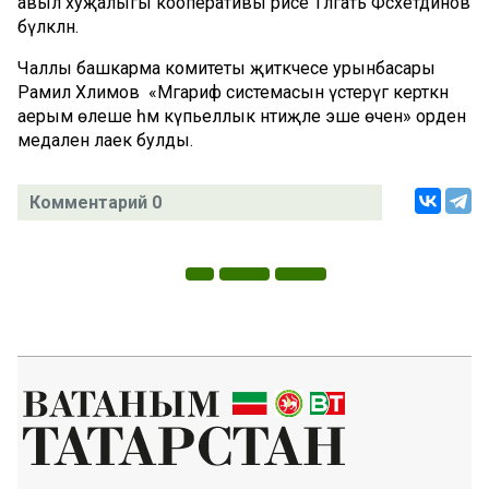
авыл хуҗалыгы кооперативы рәисе Тәлгать Фәсхетдинов
бүләкләнә.
Чаллы башкарма комитеты җитәкчесе урынбасары
Рамил Хәлимов «Мәгариф системасын үстерүгә керткән
аерым өлеше һәм күпьеллык нәтиҗәле эше өчен» орден
медаленә лаек булды.
Комментарий 0