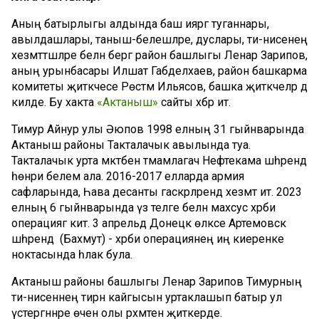
Аның батырлыгы алдында баш ияргә туганнары,
авылдашлары, таныш-белешләре, дуслары, әти-әнисенең
хезмәттәшләре белән бергә район башлыгы Ленар Зарипов,
аның урынбасары Илшат Габделхаев, район башкарма
комитеты җитәкчесе Рөстәм Ильясов, башка җитәкчеләр дә
килде. Бу хакта
«Актаныш»
сайты хәбәр итә.
Тимур Айнур улы Әюпов 1998 елның 31 гыйнварында
Актаныш районы Такталачык авылында туа.
Такталачык урта мәктәбен тәмамлагач Нефтекама шәһәрендә
һөнәри белем ала. 2016-2017 елларда армия
сафларында, Һава десанты гаскәрләрендә хезмәт итә. 2023
елның 6 гыйнварында үз теләге белән махсус хәрби
операциягә китә. 3 апрельдә Донецк өлкәсе Артемовск
шәһәрендә (Бахмут) - хәрби операциянең иң киеренке
ноктасында һәлак була.
Актаныш районы башлыгы Ленар Зарипов Тимурның
әти-әнисеннең тирән кайгысын уртаклашып батыр ул
үстергәннәре өчен олы рәхмәтен җиткерде.