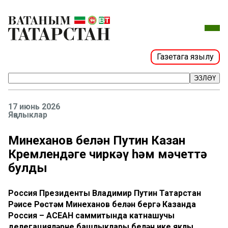
Газетага язылу
ЭЗЛӘҮ
17 июнь 2026
Яңалыклар
Миңнеханов белән Путин Казан
Кремлендәге чиркәү һәм мәчеттә
булды
Россия Президенты Владимир Путин Татарстан
Рәисе Рөстәм Миңнеханов белән бергә Казанда
Россия – АСЕАН саммитында катнашучы
делегацияләрнең башлыклары белән ике яклы