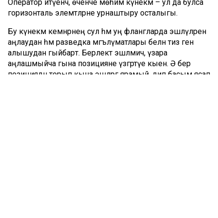
Оператор әйтүенчә, өченче мөһим күнекмә – ул да булса
горизонталь элемтәләрне урнаштыру осталыгы.
Бу күнекмә кемнәрнең сул һәм уң флангларда эшләүләрен
аңлаудан һәм разведка мәгълүматлары белән тиз генә
алышудан гыйбарәт. Берлектә эшләмичә, үзара
аңлашмыйча гына позицияне үзгәртүе кыен. Ә бер
позициядән торып кына эшләргә ярамый, дип басым ясап
әйткән дрон операторы.
Комментарий 0