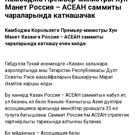
Манет Россия – АСЕАН саммиты
чараларында катнашачак
Камбоджа Корольлеге Премьер-министры Хун
Манет Казанга Россия – АСЕАН саммиты
чараларында катнашу өчен килде.
Габдулла Тукай исемендәге «Казан» халыкара
аэропортында аны Татарстан Республикасы Дәүләт
Советы Рәисе вазыйфаларын башкаручы Марат
Әхмәтов каршы алды.
Бу көннәрдә Казан Россия – АСЕАН саммитын кабул итә,
ул безнең ил белән Көньяк-Көнчыгыш Азия дәүләтләре
ассоциациясе арасында мөнәсәбәтләр урнашуга 35 ел
тулуга багышлана. Саммит Россия һәм АСЕАН стратегик
партнерлыгы тарихында алтынчы булачак.
Бу мәйданчык – Ассоциация белән