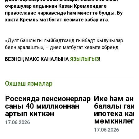
очрашулар алдыннан Казан Кремлендәге
православие чиркәвендә һәм мәчеттә булды. Бу
хакта Кремль матбугат хезмәте хәбәр итә.
«Дәүләт башлыгы гыйбадәтханәдә гыйбадәт кылучылар
белән аралашты», – диелә матбугат хезмәте хәбәрендә.
БЕЗНЕҢ МАКС КАНАЛЫНА
ЯЗЫЛЫГЫЗ
!
Охшаш язмалар
Россиядә пенсионерлар
Ике һәм анн
саны 40 миллионнан
балалы гаил
артып киткән
ипотека кан
мөмкинлеге
17.06.2026
17.06.2026