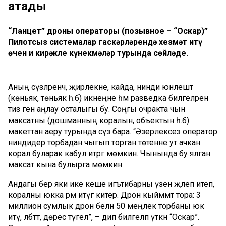
атады
“Ланцет” дроны операторы (позывное – “Оскар)”
Пилотсыз системалар гаскәрләрендә хезмәт итү
өчен иң кирәкле күнекмәләр турында сөйләде.
Аның сүзләренчә, җирлекне, кайда, нинди юнәлештә
(көньяк, төньяк һ.б) икәнеңне һәм разведка билгеләрен
тиз генә аңлау осталыгы бу. Соңгы очракта чын
максатны (дошманның коралын, объектын һ.б)
макеттан аеру турында сүз бара. “Әзерлексез оператор
ниндидер торбадан чыгып торган төтенне ут ачкан
корал буларак кабул итәргә мөмкин. Чынында бу ялган
максат кына булырга мөмкин.
Андагы бер яки ике кеше игътибарны үзенә җәлеп итеп,
коралны юкка әрәм итүгә китерә. Дрон кыйммәт тора: 3
миллион сумлык дрон белән 50 меңлек торбаны юк
итү, әлбәттә, дөрес түгел”, – дип билгеләп үткән “Оскар”.