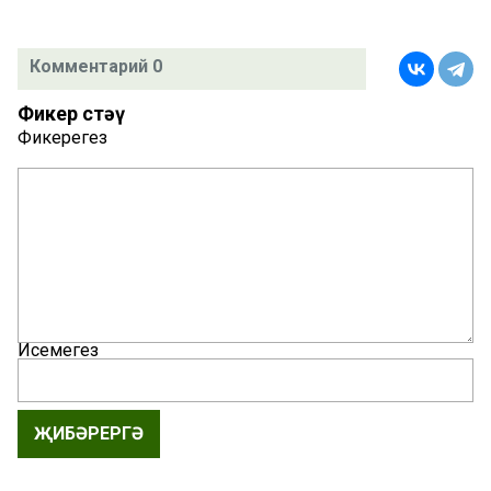
Комментарий 0
Фикер өстәү
Фикерегез
Исемегез
ҖИБӘРЕРГӘ