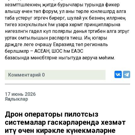
хезмәттәшлекнең җитди бурычлары турында фикер
алышу өчен төп форум, ул аны төрле юнәлешләрдә алга
таба үстерүгә этәргеч бирергә, шулай ук безнең илләрнең
тигез хокуклылык һәм үзара хөрмәт принципларына
нигезләнгән гадел күп полярлы дөнья тәртибен алга этәрүгә
уртак омтылышын расларга тиеш. Иң югары
дәрәҗәдәге әлеге очрашу Евразиядә төп региональ
берләшмәләр – АСЕАН, ШОС һәм ЕАЭС
базасында мөнәсәбәтләрне ныгытуда аеруча мөһим.
Комментарий 0
17 июнь 2026
Яңалыклар
Дрон операторы пилотсыз
системалар гаскәрләрендә хезмәт
итү өчен кирәкле күнекмәләрне