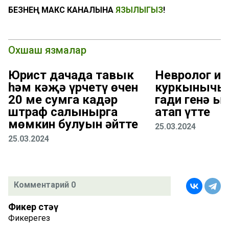
БЕЗНЕҢ МАКС КАНАЛЫНА
ЯЗЫЛЫГЫЗ
!
Охшаш язмалар
Юрист дачада тавык
Невролог ин
һәм кәҗә үрчетү өчен
куркынычын
20 мең сумга кадәр
гади генә ы
штраф салынырга
атап үтте
мөмкин булуын әйтте
25.03.2024
25.03.2024
Комментарий 0
Фикер өстәү
Фикерегез