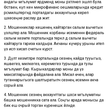
андагы мәгълүмат ярдәмендә моны рәхәтләнеп эшләп була.
Өстәвенә, күп кенә микрофинанс оешмаларында кредит
рәсмиләштергәндә порталдагы аккаунтыңа кереп
шәхесеңне раслау да житә.
2. Мошенниклар кешенең кайтарган салым вычетын
үзләштерә ала. Мошенник корбаны исеменнән федераль
салым хезмәте порталында теркәлә дә салым вычеты
кайтаруга гариза калдыра. Акчаны күчерү урыны итеп
үз исәп-хисап счетын күрсәтә.
3. Дәүләт хезмәтләре порталында сезнең кайда тууыгыз,
яшәвегез, милкегез, керемегез турында да тулы
мәгълүмат бар. Кырыкалдарлар моны да үз
максатларында файдалана ала. Мисал өчен, алар
туганнарыгызга шалтыратыпч сезнең исемнән акча
сорый ала.
4. Мошенник сезнең аккаунттагы шәхси мәгълүматны
башка мошенникка сата ала. Соңгы арада монысы да
бик еш очрый торган күренешкә әйләнде.