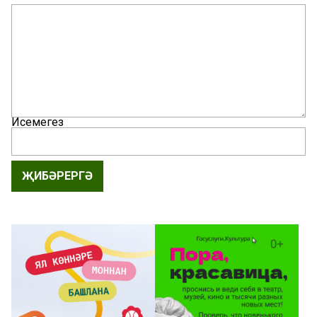
Исемегез
ҖИБӘРЕРГӘ