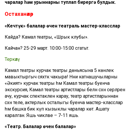
чаралар һәм урыннарны туплап бирергә булдык.
Остаханәләр
«Кечтүк» балалар өчен театраль мастер-класслар
Кайда? Камал театры, «Шәрык клубы».
Кайчан? 25-29 март. 10:00-15:00 сәгатьтә.
Теркәлү
Камал театры курчак театры дөньясына 5 көнлек
мавыктыргыч сәяхәткә чакыра! Нәни катнашучыларны
«Әкият» курчак театры һәм Камал театры буенча
экскурсия, Камал театры артистлары белән сәхнә серләрен
ачу, курчак спектаклен карау, театр артистларыннан
сәхнә теле, актерлык осталыгы буенча мастер-класслар
һәм башка бик күп кызыклы чаралар көтә. Ашату
каралган. Яшь чикләве – 7-11 яшь.
«Театр. Балалар өчен балалар»