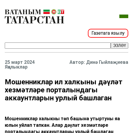
Газетага язылу
ЭЗЛӘҮ
25 март 2024
Динә Гыйлаҗиева
Яңалыклар
Мошенниклар ил халкының дәүләт
хезмәтләре порталындагы
аккаунтларын урлый башлаган
Мошенниклар халыкны төп башына утыртуның яңа
юлын уйлап тапкан. Алар дәүләт хезмәтләре
порталындагы аккаунтларны урлый башлаган
.