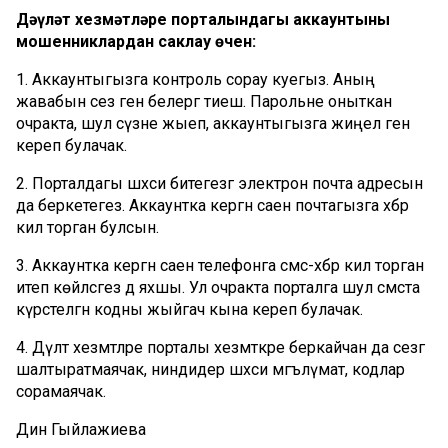
Дәүләт хезмәтләре порталындагы аккаунтыңны
мошенниклардан саклау өчен:
1. Аккаунтыгызга контроль сорау куегыз. Аның
жавабын сез генә белергә тиеш. Парольне оныткан
очракта, шул сүзне жыеп, аккаунтыгызга жиңел генә
кереп булачак.
2. Порталдагы шәхси битегезгә электрон почта адресын
да беркетегез. Аккаунтка кергән саен почтагызга хәбәр
килә торган булсын.
3. Аккаунтка кергән саен телефонга смс-хәбәр килә торган
итеп көйләсәгез дә яхшы. Ул очракта порталга шул смста
күрсәтелгән кодны жыйгач кына кереп булачак.
4. Дәүләт хезмәтләре порталы хезмәткәре беркайчан да сезгә
шалтыратмаячак, ниндидер шәхси мәгълүмат, кодлар
сорамаячак.
Динә Гыйлажиева