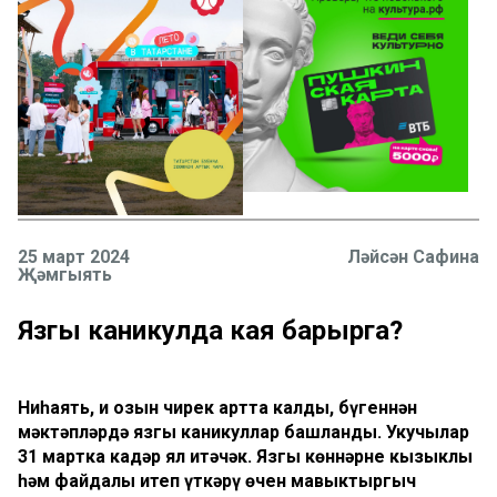
25 март 2024
Ләйсән Сафина
Җәмгыять
Язгы каникулда кая барырга?
Ниһаять, иң озын чирек артта калды, бүгеннән
мәктәпләрдә язгы каникуллар башланды. Укучылар
31 мартка кадәр ял итәчәк. Язгы көннәрне кызыклы
һәм файдалы итеп үткәрү өчен мавыктыргыч