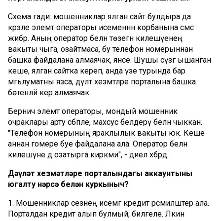
Схема гади: мошенниклар ялган сайт булдыра да
кәрәзле элемтә операторы исеменнән корбанына смс
жибәрә. Аның оператор белән төзегән килешүенең
вакыты чыга, озайтмаса, бу телефон номерыннан
башка файдалана алмаячак, янәсе. Шушы сүзгә ышанган
кеше, ялган сайтка кереп, анда үзе турында бар
мәгьлуматны язса, дәүләт хезмәтләре порталына башка
бөтенләй керә алмаячак.
Берничә элемтә операторы, мондый мошенник
очраклары арту сәбәпле, махсус белдерү белән чыккан.
"Телефон номерының яраклылык вакыты юк. Кеше
аннан гомере буе файдалана ала. Оператор белән
килешүне дә озатырга кирәкми", - диелә хәбәрдә.
Дәүләт хезмәтләре порталындагы аккаунтыңны
югалту нәрсә белән куркыныч?
1. Мошенниклар сезнең исемгә кредит рәсмиләштерә ала.
Порталдан кредит алып булмый, билгеле. Ләкин