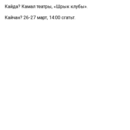
Кайда? Камал театры, «Шәрык клубы».
Кайчан? 26-27 март, 14:00 сәгатьтә.
Керү
язылу
буенча.
«Театр. Балалар өчен балалар» дип исемләнгән проект
укучыларның иҗади сәләтләрен үстерүгә, аларны театр
сәнгате белән якынрак таныштыруга һәм үзләренең
көчләрен театр сәхнәсендә сынап карауга юнәлтелгән.
Проект кысасында балалар театраль түгәрәкләрендәге
яшьтәшләре өчен спектакль күрсәтәчәк. Спектакльләр 26, 27
март көннәрендә «Шәрык клубы»нда үтәчәк. Шулай ук
тамашачыларны «Шәрык клубы» татар театры
тарихының интерактив комплексы буенча бушлай
экскурсия көтә.
Брошь ясау буенча остаханә
Кайда? Тинчурин театры.