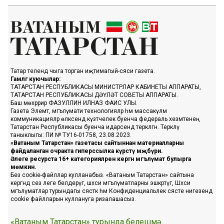
Татар телендә чыга торган иҗтимагый-сәяси газета.
Гамәлгә куючылар:
ТАТАРСТАН РЕСПУБЛИКАСЫ МИНИСТРЛАР КАБИНЕТЫ АППАРАТЫ,
ТАТАРСТАН РЕСПУБЛИКАСЫ ДӘҮЛӘТ СОВЕТЫ АППАРАТЫ.
Баш мөхәррир ФАЗУЛЛИН ИЛНАЗ ФАИС УЛЫ.
Газета Элемтә, мәгълүмати технологияләр һәм массакүләм
коммуникацияләр өлкәсендә күзәтчелек буенча федераль хезмәтенең
Татарстан Республикасы буенча идарәсендә теркәлгән. Теркәлү
таныклыгы: ПИ № ТУ16-01758, 23.08.2023.
«Ватаным Татарстан» газетасы сайтыннан материалларны
файдаланган очракта гиперссылка күрсәтү мәҗбүри.
Әлеге ресурста 16+ категорияләренә кергән мәгълүмат булырга
мөмкин.
Без cookie-файллар кулланабыз. «Ватаным Татарстан» сайтына
кергәндә сез әлеге белдерүгә, шәхси мәгълүматларны эшкәртүгә, Шәхси
мәгълүматлар турындагы сәясәткә һәм Конфиденциальлек сәясәте нигезендә
cookie файлларын куллануга ризалашасыз.
«Ватаным Татарстан» турында белешмә