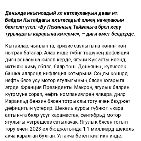
Дөньяда икътисадый хәл катлаулануын дәвам итә.
Байден Кытайдагы икътисадый хәлнең начараюын
билгеләп үтеп: «Бу Пекинның Тайваньга бәреп керү
турындагы карарына китермәс», – дигән өмет белдерде.
Кытайлар, чынлап та, кризис сазлыгына көннән-көн
ныграк баталар. Алар инде түбәнгә төшүнең дефляция
дигән зонасына килеп керде, ягъни Күк асты илендә,
ихтыяҗ кимү сәбәпле, бәяләр төшә. Дөньяның күпчелек
башка илләрендә инфляция котырына. Соңгы көннәрдә
нефть бәясе үсү мотор ягулыгының бәясен югарыга
этәрде. Франция Президенты Макрон, ягулык бәяләрен
күтәрмәүне сорап, нефть компанияләренә ялвара, диләр.
Израильдә бензин бәясен тотрыклы тоту өчен бюджет
дефицитын үстерәләр. Шекель курсы түбәнәюгә, «кара
алтын»га бәяләр үсүгә карамастан, сентябрьдә мотор
ягулыгы үзгәрешсез сатылачак. Ягулык бәясен тотып
тору өчен, 2023 ел бюджетында 1,1 миллиард шекель
акча каралган булган. Ул акча бетеп килә икән инде.