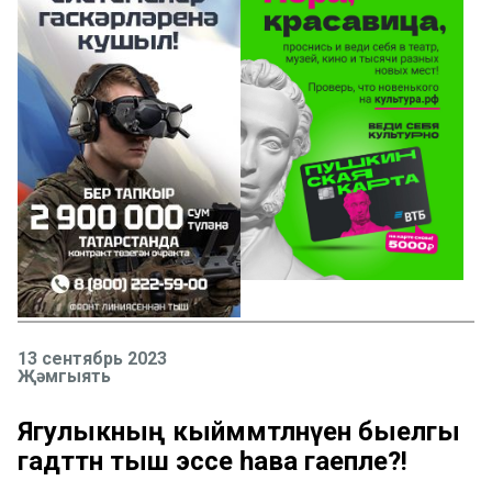
13 сентябрь 2023
Җәмгыять
Ягулыкның кыйммәтләнүенә быелгы
гадәттән тыш эссе һава гаепле?!