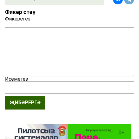
Фикер өстәү
Фикерегез
Исемегез
ҖИБӘРЕРГӘ