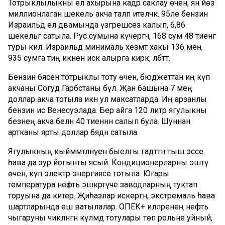
Тотрыклылыкны ел ахырына кадәр саклау өчен, янә йөз
миллионлаган шекель акча таләп ителәчәк. 95ле бензин
Израильдә ел дәвамында үзгәрешсез калып, 6,86
шекельгә сатыла. Рус сумына күчергәч, 168 сум 48 тиенгә
туры килә. Израильдә минималь хезмәт хакы 136 мең
935 сумга тиң икәнен искә алырга кирәк, әлбәттә.
Бензин бәясен тотрыклы тоту өчен, бюджеттан иң күп
акчаны Согуд Гарәбстаны бүлә. Җан башына 7 мең
доллар акча тотыла икән ул максатларда. Иң арзанлы
бензин исә Венесуэлада. Бер айга 120 литр ягулыкны
безнең акча белән 40 тиеннән салып була. Шуннан
артканы ярты доллар бәядән сатыла.
Ягулыкның кыйммәтләнүенә быелгы гадәттән тыш эссе
һава да зур йогынты ясый. Кондиционерларны эшәтү
өчен, күп электр энергиясе тотыла. Югары
температура нефть эшкәртүче заводларның туктап
торуына да китерә. Җиһазлар искергән, экстремаль һава
шартларында еш ватылалар. ОПЕК+ илләренең нефть
чыгаруны чикләнгән күләмдә тотулары төп рольне уйный,