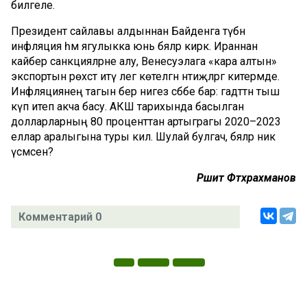
билгеле.
Президент сайлавы алдыннан Байденга түбән
инфляция һәм ягулыкка юнь бәяләр кирәк. Ираннан
кайбер санкцияләрне алу, Венесуэлага «кара алтын»
экспортын рөхсәт итү әлегә көтелгән нәтиҗәләргә китермәде.
Инфляциянең тагын бер нигез сәбәбе бар: гадәттән тыш
күп итеп акча басу. АКШ тарихында басылган
долларларның 80 проценттан артыграгы 2020–2023
еллар аралыгына туры килә. Шулай булгач, бәяләр ник
үсмәсен?
Рәшит Фәтхрахманов
Комментарий 0