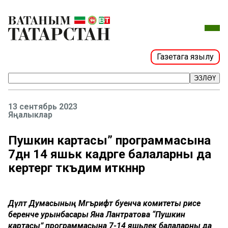
Газетага язылу
ЭЗЛӘҮ
13 сентябрь 2023
Яңалыклар
Пушкин картасы” программасына
7дән 14 яшькә кадәрге балаларны да
кертергә тәкъдим иткәннәр
Дәүләт Думасының Мәгърифәт буенча комитеты рәисе
беренче урынбасары Яна Лантратова “Пушкин
картасы” программасына 7-14 яшьлек балаларны да