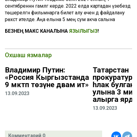
сентябреннән гамәлгә керде. 2022 елда картадан үзебездә
төшерелгән фильмнарга билет алу өчен дә файдалану
рөхсәт ителде. Аңа елына 5 мең сум акча салына
БЕЗНЕҢ МАКС КАНАЛЫНА
ЯЗЫЛЫГЫЗ
!
Охшаш язмалар
Владимир Путин:
Татарстан
«Россия Кыргызстанда
прокуратур
9 мәктәп төзүне дәвам итә»
һәлак булган
улына 3 мил
13.09.2023
алырга ярдәм
13.09.2023
Комментарий 0