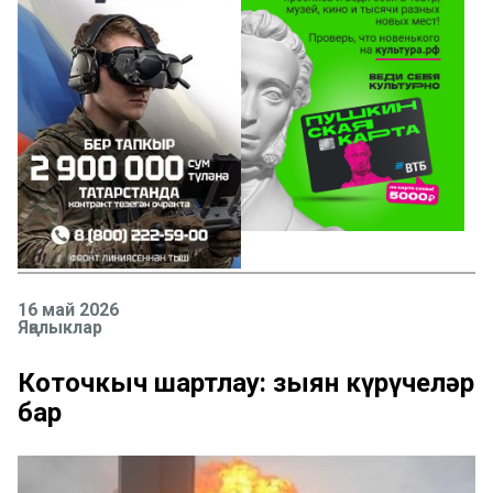
16 май 2026
Яңалыклар
Коточкыч шартлау: зыян күрүчеләр
бар