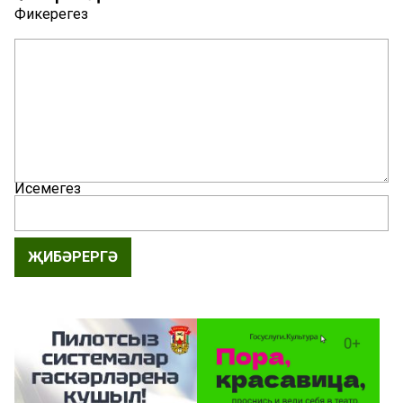
Фикерегез
Исемегез
ҖИБӘРЕРГӘ