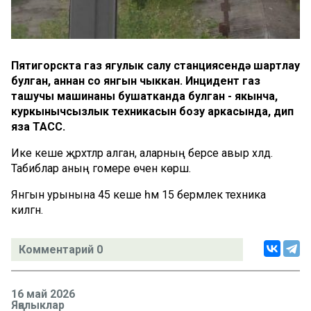
Пятигорскта газ ягулык салу станциясендә шартлау
булган, аннан соң янгын чыккан. Инцидент газ
ташучы машинаны бушатканда булган - якынча,
куркынычсызлык техникасын бозу аркасында, дип
яза ТАСС.
Ике кеше җәрәхәтләр алган, аларның берсе авыр хәлдә.
Табиблар аның гомере өчен көрәшә.
Янгын урынына 45 кеше һәм 15 берәмлек техника
килгән.
Комментарий 0
16 май 2026
Яңалыклар