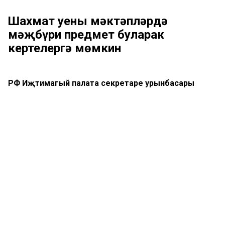
Шахмат уены мәктәпләрдә
мәҗбүри предмет буларак
кертелергә мөмкин
РФ Иҗтимагый палата секретаре урынбасары
Владислав Гриб шахматларны мәҗбүри мәктәп
программасына кертү инициативасы белән чыкты.
Аның сүзләренә караганда, укыту чорында логик һәм
стратегик фикерләүне үстерү аеруча мөһим, дип яза
РИА Новости.
Гриб этаплап эшләргә тәкъдим итте: башта факультатив
буларак шахматлар кертергә, аннары аларны мәҗбүри
рәвештә эшләргә. Ул шулай ук кайбер шахмат илләренең
мәҗбүри мәктәп программасына керүен билгеләп үтте.
Комментарий 0