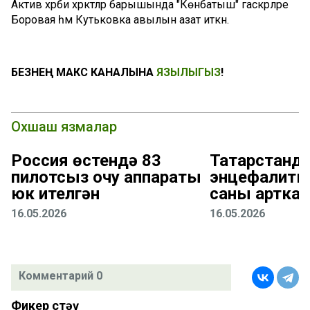
Актив хәрби хәрәкәтләр барышында "Көнбатыш" гаскәрләре
Боровая һәм Кутьковка авылын азат иткән.
БЕЗНЕҢ МАКС КАНАЛЫНА
ЯЗЫЛЫГЫЗ
!
Охшаш язмалар
Россия өстендә 83
Татарстанда
пилотсыз очу аппараты
энцефалиты
юк ителгән
саны арткан
16.05.2026
16.05.2026
Комментарий 0
Фикер өстәү