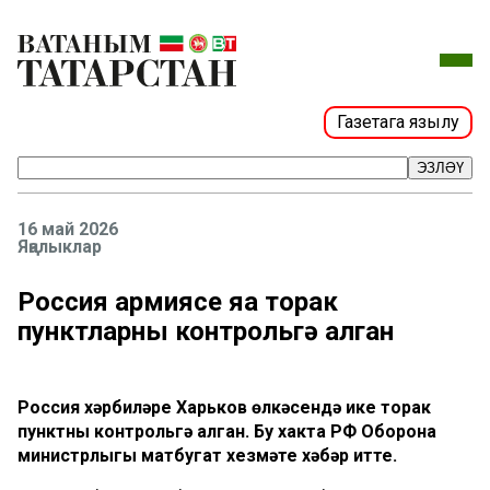
Газетага язылу
ЭЗЛӘҮ
16 май 2026
Яңалыклар
Россия армиясе яңа торак
пунктларны контрольгә алган
Россия хәрбиләре Харьков өлкәсендә ике торак
пунктны контрольгә алган. Бу хакта РФ Оборона
министрлыгы матбугат хезмәте хәбәр итте.