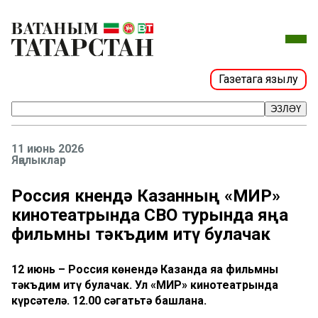
Газетага язылу
ЭЗЛӘҮ
11 июнь 2026
Яңалыклар
Россия көнендә Казанның «МИР»
кинотеатрында СВО турында яңа
фильмны тәкъдим итү булачак
12 июнь – Россия көнендә Казанда яңа фильмны
тәкъдим итү булачак. Ул «МИР» кинотеатрында
күрсәтелә. 12.00 сәгатьтә башлана.