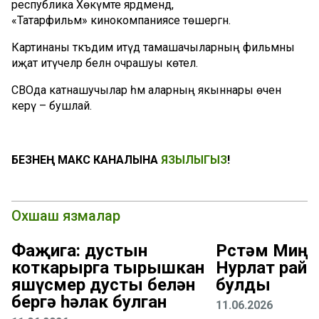
республика Хөкүмәте ярдәмендә,
«Татарфильм» кинокомпаниясе төшергән.
Картинаны тәкъдим итүдә тамашачыларның фильмны
иҗат итүчеләр белән очрашуы көтелә.
СВОда катнашучылар һәм аларның якыннары өчен
керү – бушлай.
БЕЗНЕҢ МАКС КАНАЛЫНА
ЯЗЫЛЫГЫЗ
!
Охшаш язмалар
Фаҗига: дустын
Рөстәм Миңн
коткарырга тырышкан
Нурлат рай
яшүсмер дусты белән
булды
бергә һәлак булган
11.06.2026