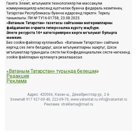
Газета Элемтә, мәгълүмати технологияләр һәм массакүләм
коммуникацияләр өлкәсендә күзәтчелек буенча федераль хезмәтенең
Татарстан Республикасы буенча идарәсендә теркәлгән. Теркәлү
таныклыгы: ПИ № ТУ16-01758, 23.08.2023.
«Ватаным Татарстан» газетасы сайтыннан материалларны
файдаланган очракта гиперссылка күрсәтү мәҗбүри.
Әлеге ресурста 16+ категорияләренә кергән мәгълүмат булырга
мөмкин.
Без cookie-файллар кулланабыз. «Ватаным Татарстан» сайтына
кергәндә сез әлеге белдерүгә, шәхси мәгълүматларны эшкәртүгә, Шәхси
мәгълүматлар турындагы сәясәткә һәм Конфиденциальлек сәясәте нигезендә
cookie файлларын куллануга ризалашасыз.
«Ватаным Татарстан» турында белешмә
Редакция
Реклама
Адрес: 420066, Казан ш., Декабристлар ур., 2 й.
Элемтә: 8 917 927-00-40, 222-09-70, www.vatantat.ru info@vatantat.ru
Реклама: vtreklama@mail.ru