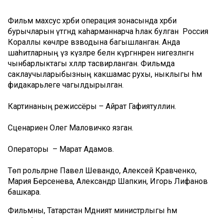
Фильм махсус хәрби операция зонасында хәрби
бурычларын үтәгәндә каһарманнарча һәлак булган Россия
Кораллы көчләре взводына багышланган. Анда
шаһитларның үз күзләре белән күргәннәренә нигезләнгән
чынбарлыктагы хәлләр тасвирланган. Фильмда
саклаучыларыбызның какшамас рухы, ныклыгы һәм
фидакарьлеге чагылдырылган.
Картинаның режиссёры – Айрат Гафиятуллин.
Сценариен Олег Маловичко язган.
Операторы – Марат Адамов.
Төп рольләрне Павел Шевандо, Алексей Кравченко,
Мария Берсенева, Александр Шапкин, Игорь Лифанов
башкара.
Фильмны, Татарстан Мәдәният министрлыгы һәм