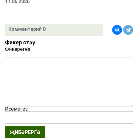
11.06.2026
Комментарий 0
Фикер өстәү
Фикерегез
Исемегез
ҖИБӘРЕРГӘ