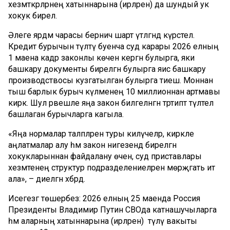
хезмәткәрләрнең хатыннарына (ирләренә) да шундый ук
хокук бирелә.
Әлеге ярдәм чарасы берничә шарт үтәлгәндә күрсәтелә.
Кредит бурычын түләтү буенча суд карары 2026 елның
1 маена кадәр законлы көченә кергән булырга, яки
башкару документы бирелгән булырга яисә башкару
производствосы кузгатылган булырга тиеш. Моннан
тыш барлык бурыч күләменең 10 миллионнан артмавы
кирәк. Шул рәвешле яңа закон билгеләнгән тәртиптә түләтелә
башлаган бурычларга кагыла.
«Яңа нормалар таләпләренә туры килүчеләр, кирәкле
аңлатмалар алу һәм закон нигезендә бирелгән
хокукларыннан файдалану өчен, суд приставлары
хезмәтенең структур подразделениеләренә мөрәҗәгать итә
ала», – диелгән хәбәрдә.
Исегезгә төшерәбез: 2026 елның 25 маенда Россия
Президенты Владимир Путин СВОда катнашучыларга
һәм аларның хатыннарына (ирләренә) түләү вакыты