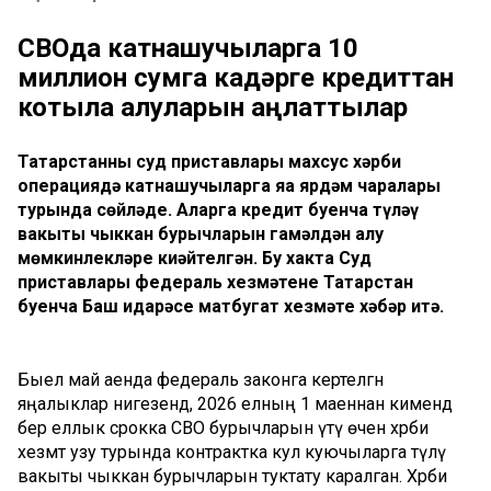
СВОда катнашучыларга 10
миллион сумга кадәрге кредиттан
котыла алуларын аңлаттылар
Татарстанның суд приставлары махсус хәрби
операциядә катнашучыларга яңа ярдәм чаралары
турында сөйләде. Аларга кредит буенча түләү
вакыты чыккан бурычларын гамәлдән алу
мөмкинлекләре киңәйтелгән. Бу хакта Суд
приставлары федераль хезмәтенең Татарстан
буенча Баш идарәсе матбугат хезмәте хәбәр итә.
Быел май аенда федераль законга кертелгән
яңалыклар нигезендә, 2026 елның 1 маеннан кимендә
бер еллык срокка СВО бурычларын үтәү өчен хәрби
хезмәт узу турында контрактка кул куючыларга түләү
вакыты чыккан бурычларын туктату каралган. Хәрби