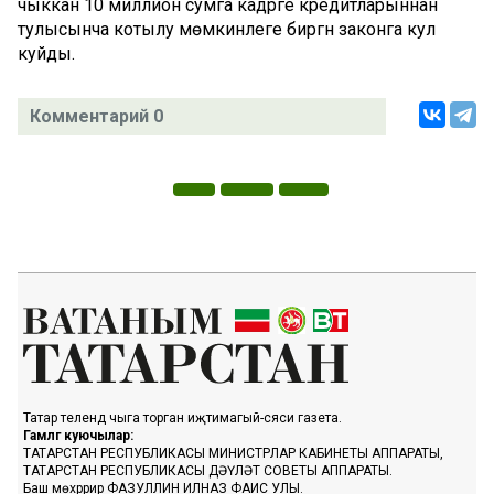
чыккан 10 миллион сумга кадәрге кредитларыннан
тулысынча котылу мөмкинлеге биргән законга кул
куйды.
Комментарий 0
Татар телендә чыга торган иҗтимагый-сәяси газета.
Гамәлгә куючылар:
ТАТАРСТАН РЕСПУБЛИКАСЫ МИНИСТРЛАР КАБИНЕТЫ АППАРАТЫ,
ТАТАРСТАН РЕСПУБЛИКАСЫ ДӘҮЛӘТ СОВЕТЫ АППАРАТЫ.
Баш мөхәррир ФАЗУЛЛИН ИЛНАЗ ФАИС УЛЫ.