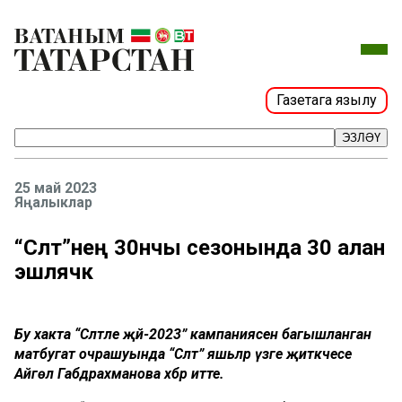
Газетага язылу
ЭЗЛӘҮ
25 май 2023
Яңалыклар
“Сәләт”нең 30нчы сезонында 30 алан
эшләячәк
Бу хакта “Сәләтле җәй-2023” кампаниясенә багышланган
матбугат очрашуында “Сәләт” яшьләр үзәге җитәкчесе
Айгөл Габдрахманова хәбәр итте.