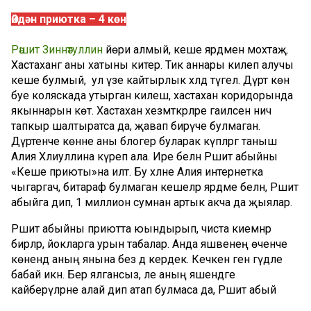
Өйдән приютка – 4 көн
Рәшит Зиннәтуллин
йөри алмый, кеше ярдәменә мохтаҗ.
Хастаханәгә аны хатыны китерә. Тик аннары килеп алучы
кеше булмый, ә ул үзе кайтырлык хәлдә түгел. Дүрт көн
буе коляскада утырган килеш, хастаханә коридорында
якыннарын көтә. Хастаханә хезмәткәрләре гаиләсенә ничә
тапкыр шалтыратса да, җавап бирүче булмаган.
Дүртенче көнне аны блогер буларак күпләргә таныш
Алия Хәлиуллина күреп ала. Ире белән Рәшит абыйны
«Кеше приюты»на илтә. Бу хәлне Алия интернетка
чыгаргач, битараф булмаган кешеләр ярдәме белән, Рәшит
абыйга дип, 1 миллион сумнан артык акча да җыялар.
Рәшит абыйны приютта юындырып, чиста киемнәр
бирәләр, йокларга урын табалар. Анда яшәвенең өченче
көнендә аның янына без дә кердек. Кечкенә генә гәүдәле
бабай икән. Бер ялгансыз, әле аның яшендәге
кайберәүләрне алай дип атап булмаса да, Рәшит абый
нык таушалган.