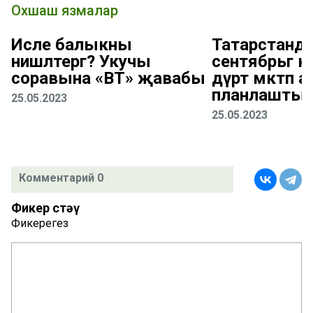
Охшаш язмалар
Исле балыкны
Татарстанда
нишләтергә? Укучы
сентябрьгә к
соравына «ВТ» җавабы
дүрт мәктәп а
планлаштыр
25.05.2023
25.05.2023
Комментарий 0
Фикер өстәү
Фикерегез