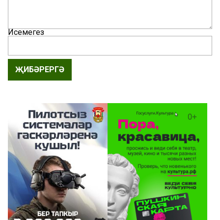
Исемегез
ҖИБӘРЕРГӘ