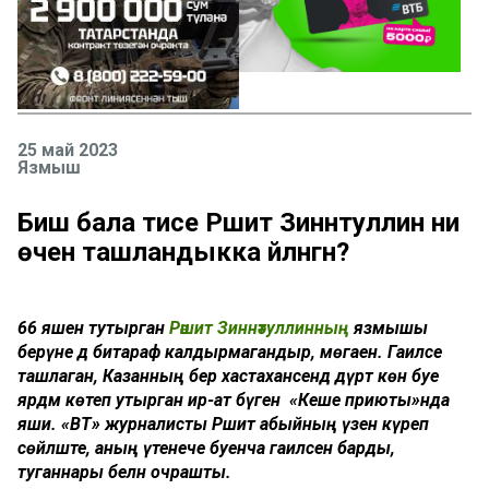
25 май 2023
Язмыш
Биш бала әтисе Рәшит Зиннәтуллин ни
өчен ташландыкка әйләнгән?
66 яшен тутырган
Рәшит Зиннәтуллинның
язмышы
берәүне дә битараф калдырмагандыр, мөгаен. Гаиләсе
ташлаган, Казанның бер хастаханәсендә дүрт көн буе
ярдәм көтеп утырган ир-ат бүген «Кеше приюты»нда
яши. «ВТ» журналисты Рәшит абыйның үзен күреп
сөйләште, аның үтенече буенча гаиләсенә барды,
туганнары белән очрашты.