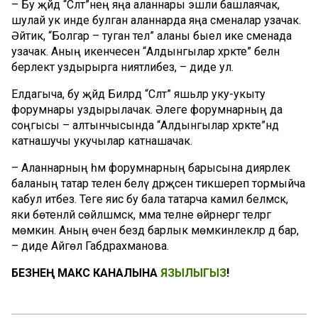
– Бу җәйдә “Сәләт”нең яңа аланнары эшли башлаячак,
шулай ук инде булган аланнарда яңа сменалар узачак.
Әйтик, “Болгар – туган тел” аланы быел ике сменада
узачак. Аның икенчесен “Алдынгылар хәрәкәте” белән
берлектә уздырырга ниятлибез, – диде ул.
Елдагыча, бу җәйдә Биләрдә “Сәләт” яшьләр уку-укыту
форумнары уздырылачак. Әлеге форумнарның да
соңгысы – алтынчысында “Алдынгылар хәрәкәте”ндә
катнашучы укучылар катнашачак.
– Аланнарның һәм форумнарның барысына диярлек
баланың татар телен белү дәрәҗәсен тикшереп тормыйча
кабул итәбез. Теге яисә бу бала татарча камил белмәскә,
яки бөтенләй сөйләшмәскә, әмма телне өйрәнергә теләргә
мөмкин. Аның өчен бездә барлык мөмкинлекләр дә бар,
– диде Айгөл Габдрахманова.
БЕЗНЕҢ МАКС КАНАЛЫНА
ЯЗЫЛЫГЫЗ
!