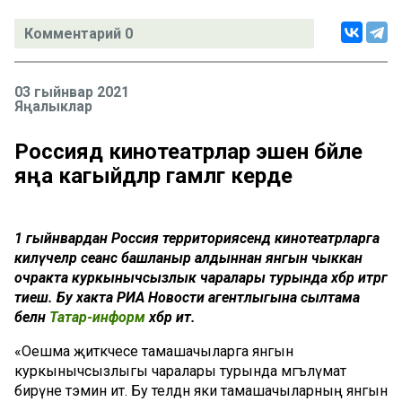
Комментарий 0
03 гыйнвар 2021
Яңалыклар
Россиядә кинотеатрлар эшенә бәйле
яңа кагыйдәләр гамәлгә керде
1 гыйнвардан Россия территориясендә кинотеатрларга
килүчеләр сеанс башланыр алдыннан янгын чыккан
очракта куркынычсызлык чаралары турында хәбәр итәргә
тиеш. Бу хакта РИА Новости агентлыгына сылтама
белән
Татар-информ
хәбәр итә.
«Оешма җитәкчесе тамашачыларга янгын
куркынычсызлыгы чаралары турында мәгълүмат
бирүне тәэмин итә. Бу телдән яки тамашачыларның янгын