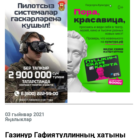
03 гыйнвар 2021
Яңалыклар
Газинур Гафиятуллинның хатыны