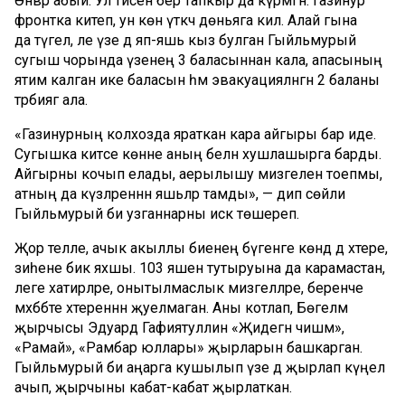
Әнвәр абый. Ул әтисен бер тапкыр да күрмәгән: Газинур
фронтка китеп, ун көн үткәч дөньяга килә. Алай гына
да түгел, әле үзе дә яп-яшь кыз булган Гыйльмурый
сугыш чорында үзенең 3 баласыннан кала, апасының
ятим калган ике баласын һәм эвакуацияләнгән 2 баланы
тәрбиягә ала.
«Газинурның колхозда яраткан кара айгыры бар иде.
Сугышка китәсе көнне аның белән хушлашырга барды.
Айгырны кочып елады, аерылышу мизгелен тоепмы,
атның да күзләреннән яшьләр тамды», — дип сөйли
Гыйльмурый әби узганнарны искә төшереп.
Җор телле, ачык акыллы әбиенең бүгенге көндә дә хәтере,
зиһене бик яхшы. 103 яшен тутыруына да карамастан,
әлеге хатирәләре, онытылмаслык мизгелләре, беренче
мәхәббәте хәтереннән җуелмаган. Аны котлап, Бөгелмә
җырчысы Эдуард Гафиятуллин «Җидегән чишмә»,
«Рамай», «Рамбар юллары» җырларын башкарган.
Гыйльмурый әби аңарга кушылып үзе дә җырлап күңел
ачып, җырчыны кабат-кабат җырлаткан.