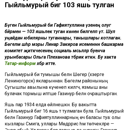
Гыйльмурый әбигә 103 яшь тулган
Бүген Гыйльмурый әби Гафиятуллина үзенең олуг
бәйрәмен — 103 яшьлек туган көнен билгеләп үтә. Шул
уңайдан юбилярны туганнары, танышлары котлаган.
Бөгелмә шәһәр мэры Линар Закиров исеменнән башкарма
комитет җитәкчесенең социаль мәсьәләләр буенча
урынбасары Ольга Плеханова тәбрик иткән. Бу хакта
Татар-информ
хәбәр итте.
Гыйльмурый әби тумышы белән Шөгер (хәзерге
Лениногорск) якларыннан. Бөгелмә районының
Сугышлы авылына күченеп килгәч, язмыш аны
булачак тормыш иптәше Газинур белән очраштырган.
Яшь пар 1934 елда өйләнешкән. Бу вакытта
Гыйльмурый әбигә 16 яшь тә тулмаган була. Гыйльмурый
белән Газинур Гафиятуллиннарның өч баласы туа: олы
кызлары Сәмига, уллары Мөдәррис һәм төпчекләре —