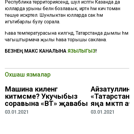
Республика территориясендә, шул исәптән Казанда да
юлларда урыны белән бозлавык, иртән һәм кич томан
төшүе искәртелә. Шунлыктан юлларда сак һәм
игътибарлы булу сорала.
Һава температурасына килгәндә, Татарстанда дымлы һәм
чагыштырмача җылы һава торышы саклана.
БЕЗНЕҢ МАКС КАНАЛЫНА
ЯЗЫЛЫГЫЗ
!
Охшаш язмалар
Машина киленгә
Айзатуллин:
китмәсме? Укучыбыз
«Татарстан
соравына «ВТ» җавабы
яңа мәктәп а
03.01.2021
03.01.2021