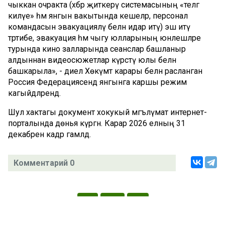
чыккан очракта (хәбәр җиткерү системасының «телгә
килүе» һәм янгын вакытында кешеләр, персонал
командасын эвакуацияләү белән идарә итү) эш итү
тәртибе, эвакуация һәм чыгу юлларының юнәлешләре
турында кино залларында сеанслар башланыр
алдыннан видеосюжетлар күрсәтү юлы белән
башкарыла», - диелә Хөкүмәт карары белән расланган
Россия Федерациясендә янгынга каршы режим
кагыйдәләрендә.
Шул хактагы документ хокукый мәгълүмат интернет-
порталында дөнья күргән. Карар 2026 елның 31
декабренә кадәр гамәлдә.
Комментарий 0