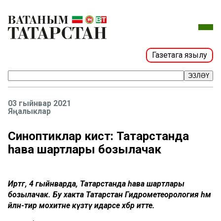
Газетага язылу
ЭЗЛӘҮ
03 гыйнвар 2021
Яңалыклар
Синоптиклар кисәтә: Татарстанда
һава шартлары бозылачак
Иртәгә, 4 гыйнварда, Татарстанда һава шартлары
бозылачак. Бу хакта Татарстан Гидрометеорология һәм
әйләнә-тирә мохитне күзәтү идарәсе хәбәр итте.