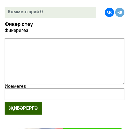
Комментарий 0
Фикер өстәү
Фикерегез
Исемегез
ҖИБӘРЕРГӘ