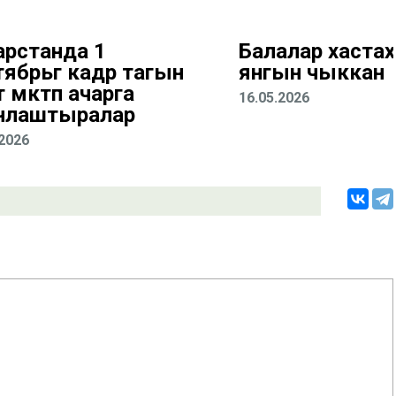
арстанда 1
Балалар хастаха
ябрьгә кадәр тагын
янгын чыккан
 мәктәп ачарга
16.05.2026
нлаштыралар
.2026