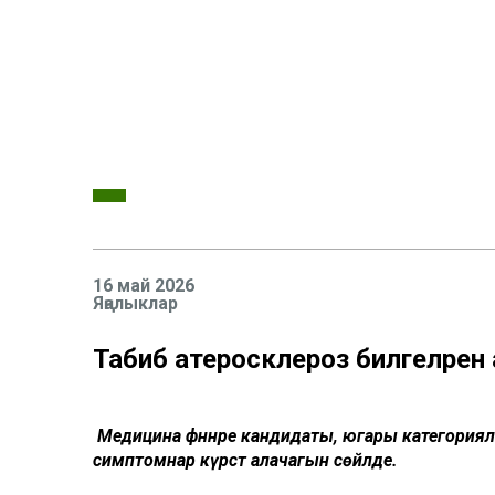
16 май 2026
Яңалыклар
Табиб атеросклероз билгеләрен 
Медицина фәннәре кандидаты, югары категория
симптомнар күрсәтә алачагын сөйләде.