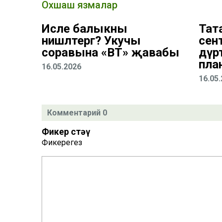
Охшаш язмалар
Исле балыкны
Тат
нишләтергә? Укучы
сент
соравына «ВТ» җавабы
дүрт
пла
16.05.2026
16.05
Комментарий 0
Фикер өстәү
Фикерегез