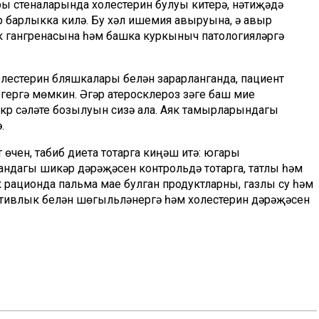
ары стеналарында холестерин булуы китерә, нәтиҗәдә
 барлыкка килә. Бу хәл ишемия авыруына, ә авыр
як гангренасына һәм башка куркыныч патологияләргә
олестерин бляшкалары белән зарарланганда, пациент
егергә мөмкин. Әгәр атеросклероз үзәге баш мие
күрү сәләте бозылуын сизә ала. Аяк тамырларындагы
.
өчен, табиб диета тотарга киңәш итә: югары
андагы шикәр дәрәҗәсен контрольдә тотарга, татлы һәм
 рационда пальма мае булган продуктларны, газлы су һәм
активлык белән шөгыльләнергә һәм холестерин дәрәҗәсен