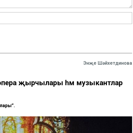
Энҗе Шәйхетдинова
 опера җырчылары һәм музыкантлар
лары”.