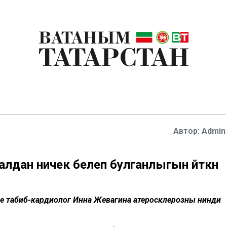
Admin
алдан ничек белеп булганлыгын әйткән
ле табиб-кардиолог Инна Жевагина атеросклерозны нинди