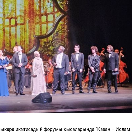
алыкара икътисадый форумы кысаларында “Казан – Ислам