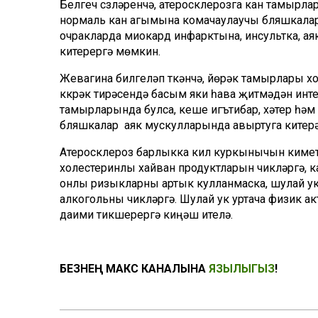
Белгеч сүзләренчә, атеросклерозга кан тамырл
нормаль кан агымына комачаулаучы бляшкалар
очракларда миокард инфарктына, инсультка, а
китерергә мөмкин.
Жевагина билгеләп үткәнчә, йөрәк тамырлары х
күкрәк тирәсендә басым яки һава җитмәүдән инт
тамырларында булса, кеше игътибар, хәтер һәм 
бляшкалар аяк мускулларында авыртуга китерә
Атеросклероз барлыкка килү куркынычын киметү 
холестеринлы хайван продуктларын чикләргә, к
онлы ризыкларны артык кулланмаска, шулай ук
алкогольны чикләргә. Шулай ук уртача физик 
даими тикшерергә киңәш ителә.
БЕЗНЕҢ МАКС КАНАЛЫНА
ЯЗЫЛЫГЫЗ
!