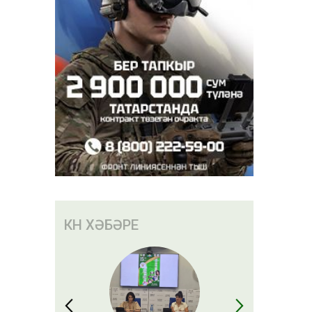
КӨН ХӘБӘРЕ