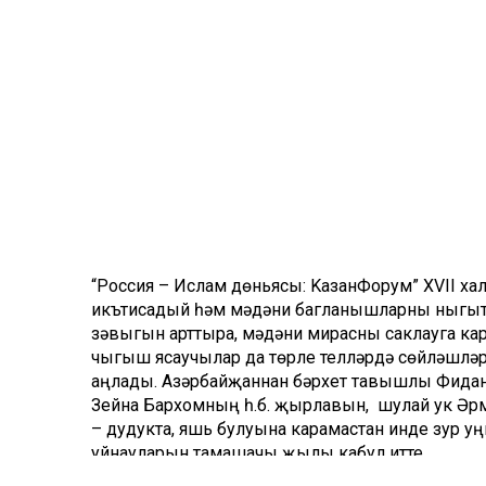
“Россия – Ислам дөньясы: KазанФорум” XVII х
икътисадый һәм мәдәни багланышларны ныгыту
зәвыгын арттыра, мәдәни мирасны саклауга кар
чыгыш ясаучылар да төрле телләрдә сөйләшүләр
аңлады. Азәрбайҗаннан бәрхет тавышлы Фидан
Зейна Бархомның һ.б. җырлавын, шулай ук Әр
– дудукта, яшь булуына карамастан инде зур 
уйнауларын тамашачы җылы кабул итте.