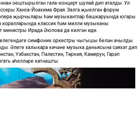
ннан оештырылган гала-концерт шулай дип аталды. Ул
жиссеры Ханса-Йоахима Фрая. Залга җыелган форум
н опера җырчылары һәм музыкантлар башкаруында югары
уен коралларында классик һәм милли музыканы
т министры Ирада Әюпова да килгән иде.
челегендәге симфоник оркестры чыгышы белән ачылды.
ды. Әлеге халыкара кичәне музыка дөньясына сәяхәт дип
стан, Үзбәкстан, Палестин, Төркия, Камерун, Гарәп
нгать әһелләре катнашты.