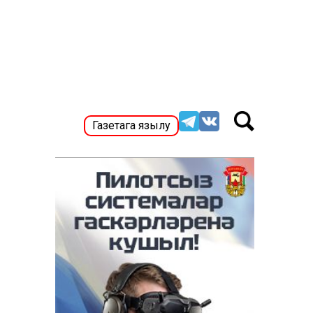
Газетага язылу