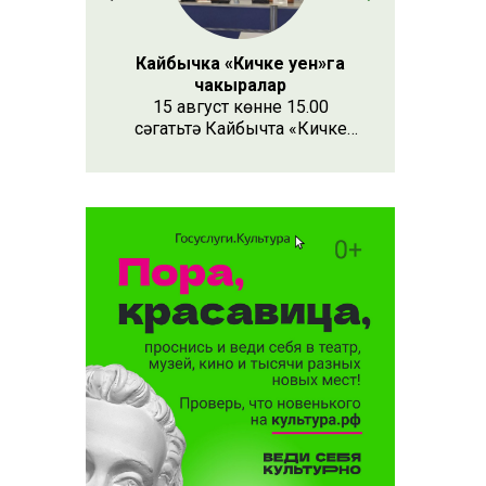
нәсендә
Кайбычка «Кичке уен»га
чакыралар
15 август көнне 15.00
сәгатьтә Кайбычта «Кичке
уен» республика фестивале
узачак. Анда республиканың
Апас, Буа, Арча, Кукмара
кебек унлап районыннан һәм
күрше Чувашия, Мари Эл
республикаларыннан иҗат
коллективлары катнаша.