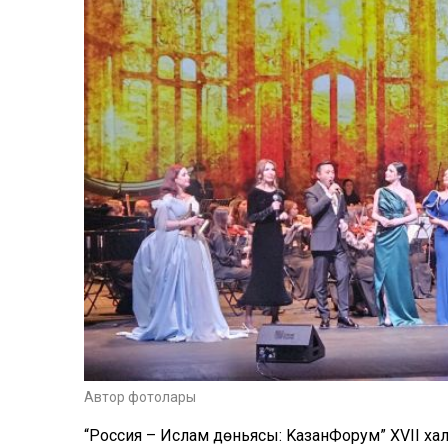
Автор фотолары
“Россия – Ислам дөньясы: KазанФорум” XVII х