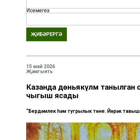
Исемегез
ҖИБӘРЕРГӘ
15 май 2026
Җәмгыять
Казанда дөньякүләм танылган
чыгыш ясады
“Бердәмлек һәм тугрылык төне. Йөрәк тавыш