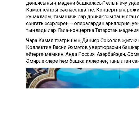
дөньясының мәдәни башкаласы” елын ачу уңае
Камал театры сәхнәсендә үтте. Концертның ре
кунаклары, тамашачылар дөньякүләм танылга
сәнгать әсәрләрен – опералардан арияләрне, 
тыңладылар. Гала-концертка Татарстан мәдәния
Чара Камал театрының Данияр Соколов җитәк
Коллектив Васил Әхмәтов увертюрасын башкар
әйтергә мөмкин. Анда Россия, Азәрбайҗан, Әрмән
Әмирлекләре һәм башка илләрнең танылган сә