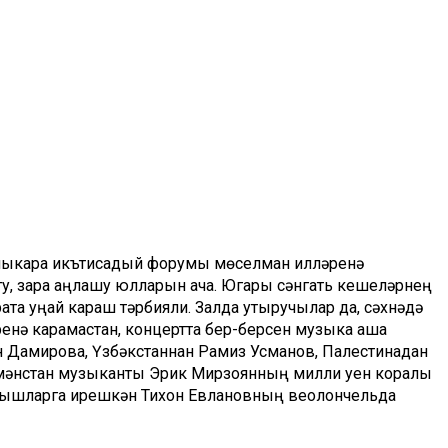
алыкара икътисадый форумы мөселман илләренә
, үзара аңлашу юлларын ача. Югары сәнгать кешеләрнең
ата уңай караш тәрбияли. Залда утыручылар да, сәхнәдә
енә карамастан, концертта бер-берсен музыка аша
 Дамирова, Үзбәкстаннан Рамиз Усманов, Палестинадан
мәнстан музыканты Эрик Мирзоянның милли уен коралы
уңышларга ирешкән Тихон Евлановның веолончельда