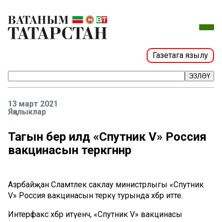
Газетага язылу
ЭЗЛӘҮ
13 март 2021
Яңалыклар
Тагын бер илдә «Спутник V» Россия
вакцинасын теркәгәннәр
Азәрбайҗан Сәламәтлек саклау министрлыгы «Спутник
V» Россия вакцинасын теркәү турында хәбәр итте.
Интерфакс хәбәр итүенчә, «Спутник V» вакцинасы