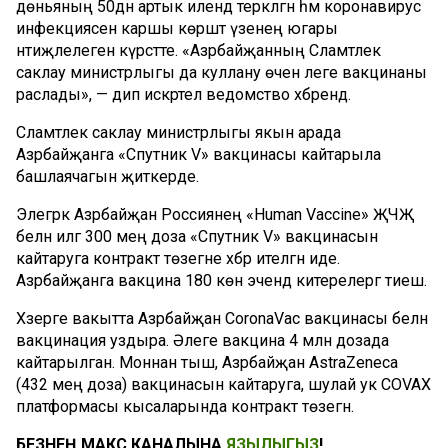
дөньяның 50дән артык илендә теркәлгән һәм коронавирус
инфекциясенә каршы көрәштә үзенең югары
нәтиҗәлелеген күрсәтте. «Азәрбайҗанның Сәламәтлек
саклау министрлыгы да куллану өчен әлеге вакцинаны
раслады», — дип искәртелә ведомство хәбәрендә.
Сәламәтлек саклау министрлыгы якын арада
Азәрбайҗанга «Спутник V» вакцинасы кайтарыла
башлаячагын җиткерде.
Элегрәк Азәрбайҗан Россиянең «Human Vaccine» ҖЧҖ
белән илгә 300 мең доза «Спутник V» вакцинасын
кайтаруга контракт төзегәне хәбәр ителгән иде.
Азәрбайҗанга вакцина 180 көн эчендә китерелергә тиеш.
Хәзерге вакытта Азәрбайҗан CoronaVac вакцинасы белән
вакцинация уздыра. Әлеге вакцина 4 млн дозада
кайтарылган. Моннан тыш, Азәрбайҗан AstraZeneca
(432 мең доза) вакцинасын кайтаруга, шулай ук COVAX
платформасы кысаларында контракт төзегән.
БЕЗНЕҢ МАКС КАНАЛЫНА
ЯЗЫЛЫГЫЗ
!