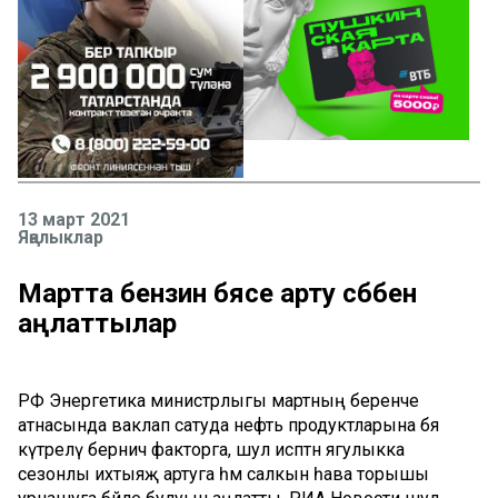
13 март 2021
Яңалыклар
Мартта бензин бәясе арту сәбәбен
аңлаттылар
РФ Энергетика министрлыгы мартның беренче
атнасында ваклап сатуда нефть продуктларына бәя
күтәрелү берничә факторга, шул исәптән ягулыкка
сезонлы ихтыяҗ артуга һәм салкын һава торышы