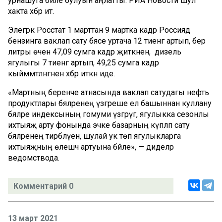
урнашуга бәйле булуын аңлатты. РИА Новости шул
хакта хәбәр итә.
Элегрәк Росстат 1 марттан 9 мартка кадәр Россиядә
бензинга ваклап сату бәясе уртача 12 тиенгә артып, бер
литры өчен 47,09 сумга кадәр җиткәнен, ә дизель
ягулыгы 7 тиенгә артып, 49,25 сумга кадәр
кыйммәтләнгәнен хәбәр иткән иде.
«Мартның беренче атнасында ваклап сатудагы нефть
продуктлары бәяләренең үзгәреше ел башыннан куллану
бәяләре индексының гомуми үзгәрүгә, ягулыкка сезонлы
ихтыяҗ арту фонында эчке базарның күпләп сату
бәяләренең тирбәлүенә, шулай ук төп ягулыкларга
ихтыяҗның өлешчә артуына бәйле», — диделәр
ведомствода.
Комментарий 0
13 март 2021