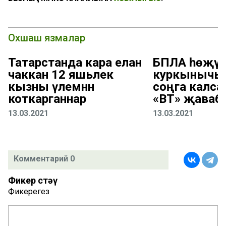
Охшаш язмалар
Татарстанда кара елан
БПЛА һөҗү
чаккан 12 яшьлек
куркынычы 
кызны үлемнән
соңга калса
коткарганнар
«ВТ» җаваб
13.03.2021
13.03.2021
Комментарий 0
Фикер өстәү
Фикерегез