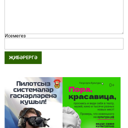
Исемегез
ҖИБӘРЕРГӘ