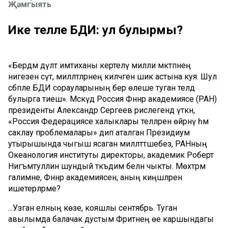
Җәмгыять
Ике телле БДИ: ул булырмы?
«Бердәм дәүләт имтиханы кертелү милли мәктәпнең
нигезен сүтә, милләтләрнең киләчәген шик астына куя. Шул
сәбәпле БДИ сорауларының бер өлеше туган телдә
булырга тиеш». Мәскәүдә Россия Фәннәр академиясе (РАН)
президенты Александр Сергеев рәислегендә үткән,
«Россия Федерациясе халыклары телләрен өйрәнү һәм
саклау проблемалары» дип аталган Президиум
утырышында чыгыш ясаган милләттәшебез, РАНның
Океанология институты директоры, академик Роберт
Нигъмәтуллин шундый тәкъдим белән чыкты. Мөхтәрәм
галимне, Фәннәр академиясен, аның киңәшләрен
ишетерләрме?
...Узган елның көзе, кояшлы сентябрь. Туган
авылымда балачак дустым Фәритнең өе каршындагы