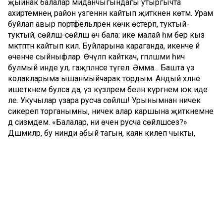
җыйнак балалар мәйданчыгындагы утыргычта
ахирәтемнең район үзәгеннән кайтып җиткәнен көтәм. Урам
буйлап авыр портфельләрен көчкә өстерәп, туктый-
туктый, сөйләшә-сөйләшә өч бала: ике малай һәм бер кыз
мәктәптән кайтып килә. Буйларына караганда, икенче йә
өченче сыйныфлар. Өчәүләп кайткач, гәпләшми һич
булмый инде ул, гаҗәпләнәсе түгел. Әмма... Башта үз
колакларыма ышанмыйчарак тордым. Андый хәлне
ишеткәнем булса да, үз күзләрем белән күргәнем юк иде
әле. Укучылар үзара русча сөйләшә! Урынымнан ничек
сикереп торганымны, ничек алар каршына җиткәнемне
дә сизмәдем. «Балалар, ни өчен русча сөйләшәсез?»
Дәшмиләр, бу нинди абый тагын, каян килеп чыкты,
дигән кебек күзләрен елтыратып, миңа тик карап
торалар. «Татарча белмисезме әллә?» «Беләбез», – диләр
өчесе бертавыштан, телгә килеп. «Белгәч соң...» Туган тел
хакында берничә минутлык үгет-нәсихәттән соң,
киеренкелекне бетерер өчен, сораштыра башлыйм:
«Кайсы фәннәрне яратасыз? Бүген нинди билгеләр
алдыгыз?..» Өчесе дә матур гына итеп татарча җавап
бирәләр. Тик менә үзара русча сөйләшүләре...