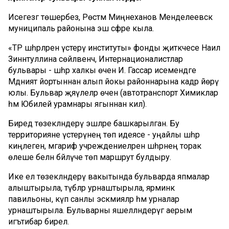
Исегезгә төшерәбез, Рөстәм Миңнеханов Менделеевск
муниципаль районына эш сәфәре кыла.
«ТР шәһәрләрен үстерү институты» фонды җитәкчесе Наилә
Зиннәтуллина сөйләвенчә, Интернационалистлар
бульвары - шәһәр халкы өчен И. Гассар исемендәге
Мәдәният йортыннан алып йокы районнарына кадәр йөрү
юлы. Бульвар җәяүлеләр өчен (автотранспорт Химиклар
һәм Юбилей урамнары ягыннан килә).
Биредә төзекләндерү эшләре башкарылган. Бу
территорияне үстерүнең төп идеясе - уңайлы шәһәр
киңлеген, мәгариф учреждениеләрен шәһәрнең торак
өлеше белән бәйләүче төп маршрут булдыру.
Ике ел төзекләндерү вакытында бульварда япмалар
алыштырыла, түбәләр урнаштырыла, ярминкә
павильоны, күп санлы эскәмияләр һәм урналар
урнаштырыла. Бульварны яшелләндерүгә аерым
игътибар бирелә.