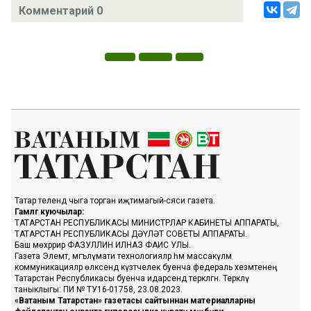
Комментарий 0
Татар телендә чыга торган иҗтимагый-сәяси газета.
Гамәлгә куючылар:
ТАТАРСТАН РЕСПУБЛИКАСЫ МИНИСТРЛАР КАБИНЕТЫ АППАРАТЫ,
ТАТАРСТАН РЕСПУБЛИКАСЫ ДӘҮЛӘТ СОВЕТЫ АППАРАТЫ.
Баш мөхәррир ФАЗУЛЛИН ИЛНАЗ ФАИС УЛЫ.
Газета Элемтә, мәгълүмати технологияләр һәм массакүләм
коммуникацияләр өлкәсендә күзәтчелек буенча федераль хезмәтенең
Татарстан Республикасы буенча идарәсендә теркәлгән. Теркәлү
таныклыгы: ПИ № ТУ16-01758, 23.08.2023.
«Ватаным Татарстан» газетасы сайтыннан материалларны