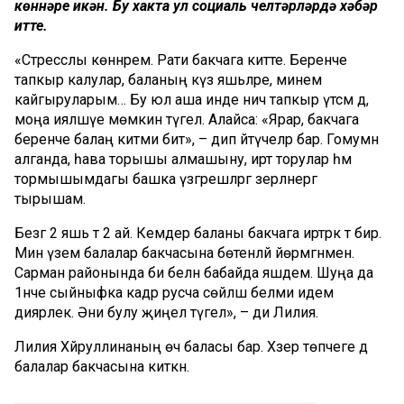
көннәре икән. Бу хакта ул социаль челтәрләрдә хәбәр
итте.
«Стресслы көннәрем. Рати бакчага китте. Беренче
тапкыр калулар, баланың күз яшьләре, минем
кайгыруларым… Бу юл аша инде ничә тапкыр үтсәм дә,
моңа ияләшүе мөмкин түгел. Алайса: «Ярар, бакчага
беренче балаң китми бит», – дип әйтүчеләр бар. Гомумән
алганда, һава торышы алмашыну, иртә торулар һәм
тормышымдагы башка үзгәрешләргә әзерләнергә
тырышам.
Безгә 2 яшь тә 2 ай. Кемдер баланы бакчага иртәрәк тә бирә.
Мин үзем балалар бакчасына бөтенләй йөрмәгәнмен.
Сарман районында әби белән бабайда яшәдем. Шуңа да
1нче сыйныфка кадәр русча сөйләшә белми идем
диярлек. Әни булу җиңел түгел», – ди Лилия.
Лилия Хәйруллинаның өч баласы бар. Хәзер төпчеге дә
балалар бакчасына киткән.