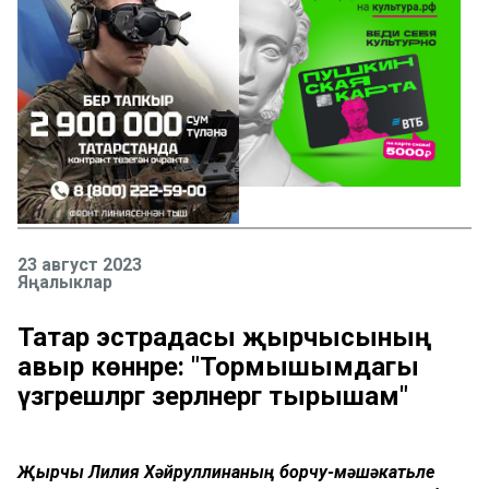
23 август 2023
Яңалыклар
Татар эстрадасы җырчысының
авыр көннәре: "Тормышымдагы
үзгәрешләргә әзерләнергә тырышам"
Җырчы Лилия Хәйруллинаның борчу-мәшәкатьле