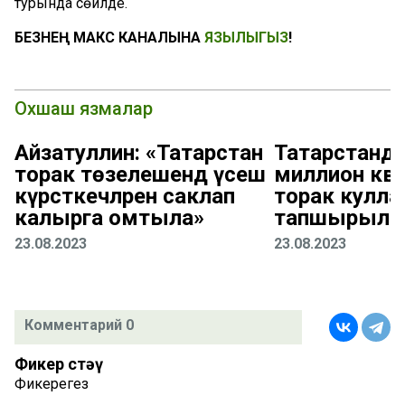
турында сөйләде.
БЕЗНЕҢ МАКС КАНАЛЫНА
ЯЗЫЛЫГЫЗ
!
Охшаш язмалар
Айзатуллин: «Татарстан
Татарстанда
торак төзелешендә үсеш
миллион кв
күрсәткечләрен саклап
торак кулл
калырга омтыла»
тапшырылг
23.08.2023
23.08.2023
Комментарий 0
Фикер өстәү
Фикерегез