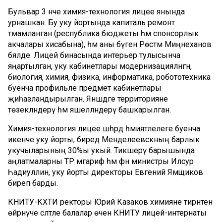
Бульвар 3 нче химия-технология лицее янында
урнашкан. Бу уку йортында капиталь ремонт
тәмамланган (республика бюджеты һәм спонсорлык
акчалары хисабына), һәм аны бүген Рөстәм Миңнеханов
бәяләде. Лицей бинасында интерьер тулысынча
яңартылган, уку кабинетлары модернизацияләнгән,
биология, химия, физика, информатика, робототехника
буенча профильле предмет кабинетлары
җиһазландырылган. Янәшәдәге территорияне
төзекләндерү һәм яшелләндерү башкарылган.
Химия-технология лицее шәһәрдә әһәмиятлелеге буенча
икенче уку йорты, биредә Менделеевскның барлык
укучыларының 30%ы укый. Тикшерү барышында
аңлатмаларны ТР мәгариф һәм фән министры Илсур
Һадиуллин, уку йорты директоры Евгений Ямщиков
биреп барды.
КНИТУ-КХТИ ректоры Юрий Казаков химияне тирәнтен
өйрәнүче сәләтле балалар өчен КНИТУ лицей-интернаты