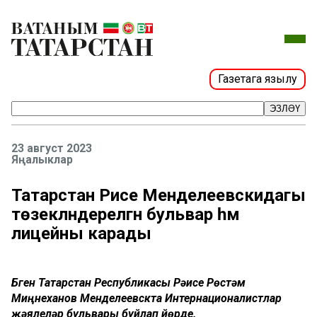
Газетага язылу
ЭЗЛӘҮ
23 август 2023
Яңалыклар
Татарстан Рәисе Менделеевскидагы
төзекләндерелгән бульвар һәм
лицейны карады
Бүген Татарстан Республикасы Рәисе Рөстәм
Миңнеханов Менделеевскта Интернационалистлар
җәяүлеләр бульвары буйлап йөрде.