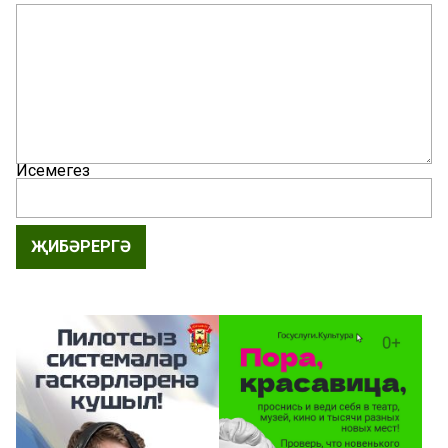
Исемегез
ҖИБӘРЕРГӘ