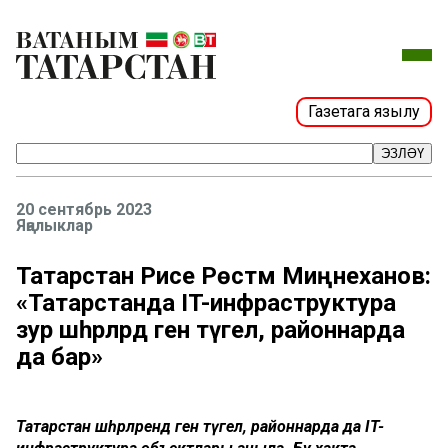
Газетага язылу
ЭЗЛӘҮ
20 сентябрь 2023
Яңалыклар
Татарстан Рәисе Рөстәм Миңнеханов:
«Татарстанда IT-инфраструктура
зур шәһәрләрдә генә түгел, районнарда
да бар»
Татарстан шәһәрләрендә генә түгел, районнарда да IT-