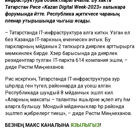
инфраструктура объектлары ачыла. Бу хакта
Татарстан Рәисе «Kazan Digital Week-2023» халыкара
форумында әйтте. Республика җитәкчесе чараның
пленар утырышында чыгыш ясады.
– Татарстанда IT-инфраструктура алга киткән. Узган ел
без Казанда IT-паркның өченчесен ачтык. Бу
паркларның мәйданын 2 тапкырга диярлек арттырырга
мөмкинлек бирде. Хәзер барысында да диярлек
резидентлар тулган. IT-паркта 614 компания эшли, –
диде Рөстәм Миңнеханов.
Рәис искәрткәнчә, Татарстанда IT-инфраструктура зур
шәһәрләрдә генә түгел, районнарда да үсеш алган.
Республикада шундый 8 мәйданчык эшләп килә.
«Аларның максаты – талантлы яшьләрне җәлеп итү һәм
аларга булышу. Мондый мәйданчыклар һәр районда
эшләтеп җибәрелергә тиеш», – диде Рөстәм Миңнеханов.
БЕЗНЕҢ МАКС КАНАЛЫНА
ЯЗЫЛЫГЫЗ
!