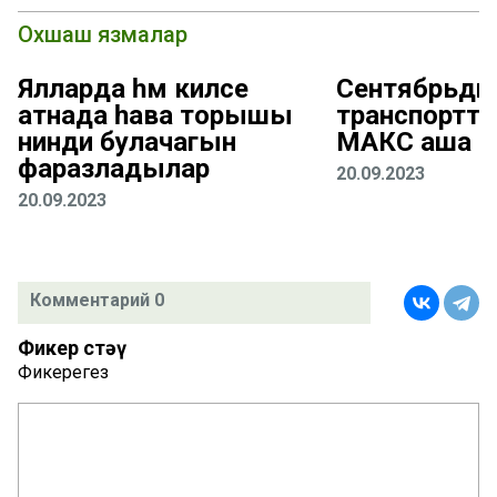
Охшаш язмалар
Ялларда һәм киләсе
Сентябрьдән
атнада һава торышы
транспортта 
нинди булачагын
МАКС аша тү
фаразладылар
20.09.2023
20.09.2023
Комментарий 0
Фикер өстәү
Фикерегез