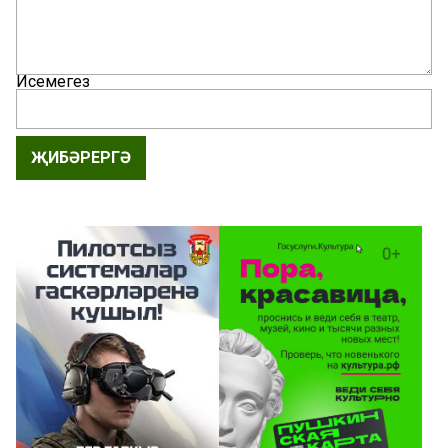
Исемегез
ҖИБӘРЕРГӘ