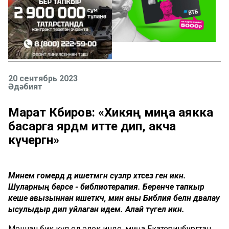
20 сентябрь 2023
Әдәбият
Марат Кәбиров: «Хикәяң миңа аякка
басарга ярдәм итте дип, акча
күчергән»
Минем гомердә дә ишетмәгән сүзләр хәтсез генә икән.
Шуларның берсе - библиотерапия. Беренче тапкыр
кеше авызыннан ишеткәч, мин аны Библия белән дәвалау
ысулыдыр дип уйлаган идем. Алай түгел икән.
Моннан бик күп ел элек инде, миңа Екатеринбургтан