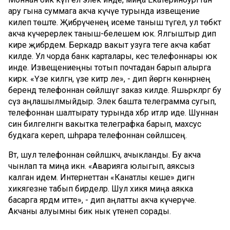
ару гына суммага акча күчүе турында извещение
килеп төште. Җибәрүченең исеме таныш түгел, ул төбәктә
акча күчерерлек таныш-белешем юк. Ялгыштыр дип
кире җибәрдем. Беркадәр вакыт узуга теге акча кабат
килде. Ул чорда банк карталары, кесә телефоннары юк
инде. Извещениеңны тотып почтадан барып алырга
кирәк. «Үзе килгән, үзе китәр әле», - дип йөргән көннәрнең
берендә телефоннан сөйләшүгә заказ килде. Яшьрәкләргә бу
сүз аңлашылмыйдыр. Элек башта телеграмма сугып,
телефоннан шалтырату турында хәбәр итәләр иде. Шуннан
син билгеләнгән вакытка телеграфка барып, махсус
будкага кереп, шәһәрара телефоннан сөйләшәсең.
Вәт, шул телефоннан сөйләшкәч, ачыкланды. Бу акча
чынлап та миңа икән. «Аварияга юлыгып, аяксыз
калган идем. Интернеттан «Канатлы кеше» дигән
хикәягезне табып бирделәр. Шул хикәя миңа аякка
басарга ярдәм итте», - дип аңлатты акча күчерүче.
Акчаны алуымны бик нык үтенеп сорады.