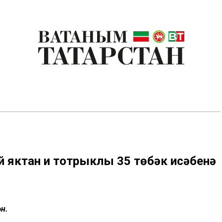
 яктан иң тотрыклы 35 төбәк исәбенә
н.