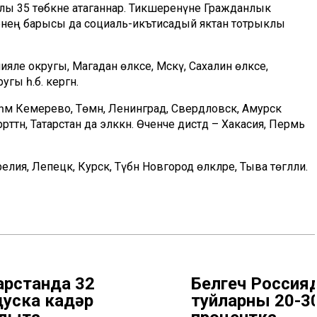
клы 35 төбәкне атаганнар. Тикшеренүне Гражданлык
кләрнең барысы да социаль-икътисадый яктан тотрыклы
ле округы, Магадан өлкәсе, Мәскәү, Сахалин өлкәсе,
гы һ.б. кергән.
кәү һәм Кемерево, Төмән, Ленинград, Свердловск, Амурск
әттән, Татарстан да эләккән. Өченче дистәдә – Хакасия, Пермь
лия, Лепецк, Курск, Түбән Новгород өлкәләре, Тыва төгәлли.
арстанда 32
Белгеч Россия
дуска кадәр
туйларның 20-3