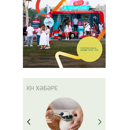
КӨН ХӘБӘРЕ
дә
0