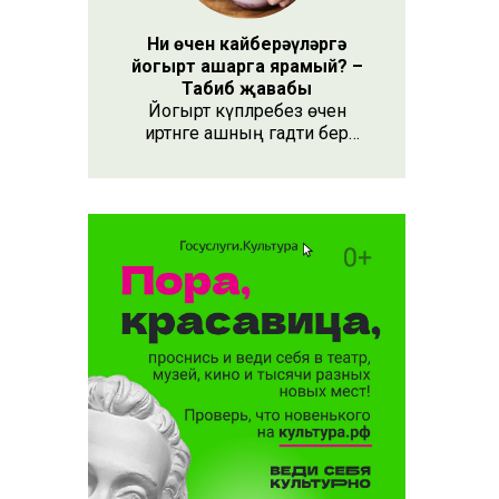
 турында
Ни өчен кайберәүләргә
йогырт ашарга ярамый? –
Табиб җавабы
Йогырт күпләребез өчен
иртәнге ашның гадәти бер
өлеше булып тора.