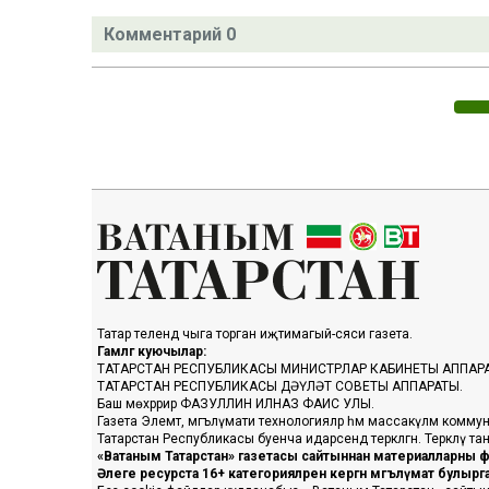
Комментарий 0
Татар телендә чыга торган иҗтимагый-сәяси газета.
Гамәлгә куючылар:
ТАТАРСТАН РЕСПУБЛИКАСЫ МИНИСТРЛАР КАБИНЕТЫ АППАР
ТАТАРСТАН РЕСПУБЛИКАСЫ ДӘҮЛӘТ СОВЕТЫ АППАРАТЫ.
Баш мөхәррир ФАЗУЛЛИН ИЛНАЗ ФАИС УЛЫ.
Газета Элемтә, мәгълүмати технологияләр һәм массакүләм коммун
Татарстан Республикасы буенча идарәсендә теркәлгән. Теркәлү 
«Ватаным Татарстан» газетасы сайтыннан материалларны фа
Әлеге ресурста 16+ категорияләренә кергән мәгълүмат булыр