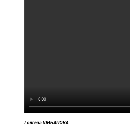
Гөлгенә ШИҺАПОВА