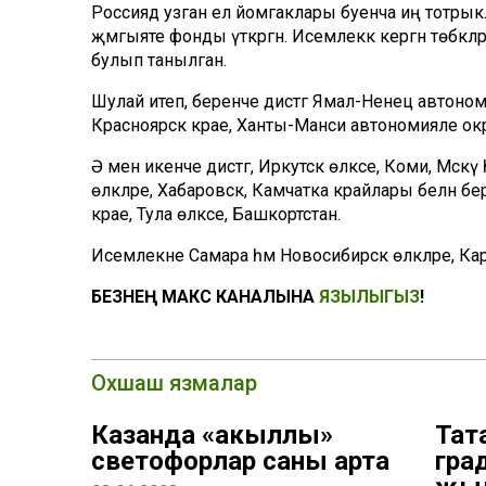
Россиядә узган ел йомгаклары буенча иң тотры
җәмгыяте фонды үткәргән. Исемлеккә кергән төбә
булып танылган.
Шулай итеп, беренче дистәгә Ямал-Ненец автономия
Красноярск крае, Ханты-Манси автономияле окру
Ә менә икенче дистәгә, Иркутск өлкәсе, Коми, Мәс
өлкәләре, Хабаровск, Камчатка крайлары белән берр
крае, Тула өлкәсе, Башкортстан.
Исемлекне Самара һәм Новосибирск өлкәләре, Каре
БЕЗНЕҢ МАКС КАНАЛЫНА
ЯЗЫЛЫГЫЗ
!
Охшаш язмалар
Казанда «акыллы»
Тат
светофорлар саны арта
гра