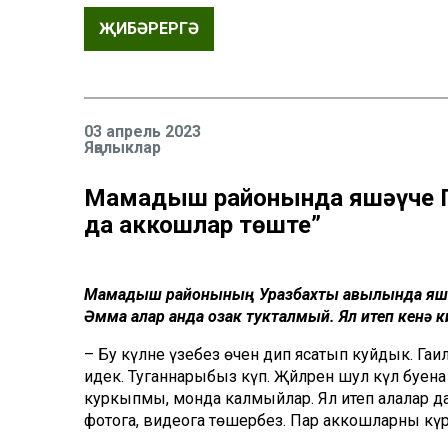
ҖИБӘРЕРГӘ
03 апрель 2023
Яңалыклар
Мамадыш районында яшәүче Г
да аккошлар төште”
Мамадыш районының Уразбахты авылында яшәүч
Әмма алар анда озак тукталмый. Ял итеп кенә к
– Бу күлне үзебез өчен дип ясатып куйдык. Гаиләб
идек. Туганнарыбыз күп. Җәйләрен шул күл буен
куркыпмы, монда калмыйлар. Ял итеп алалар да, 
фотога, видеога төшерәбез. Пар аккошларны күре