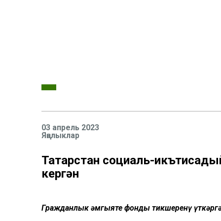
03 апрель 2023
Яңалыклар
Татарстан социаль-икътисадый
кергән
Гражданлык җәмгыяте фонды тикшеренү үткәргә