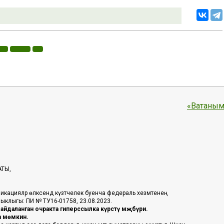
«Ватаным
АТЫ,
икацияләр өлкәсендә күзәтчелек буенча федераль хезмәтенең
таныклыгы: ПИ № ТУ16-01758, 23.08.2023.
йдаланган очракта гиперссылка күрсәтү мәҗбүри.
га мөмкин.