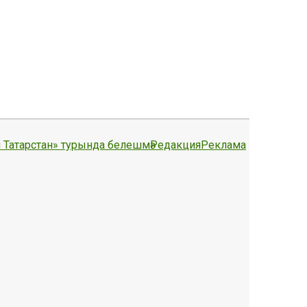
 Татарстан» турында белешмә
Редакция
Реклама