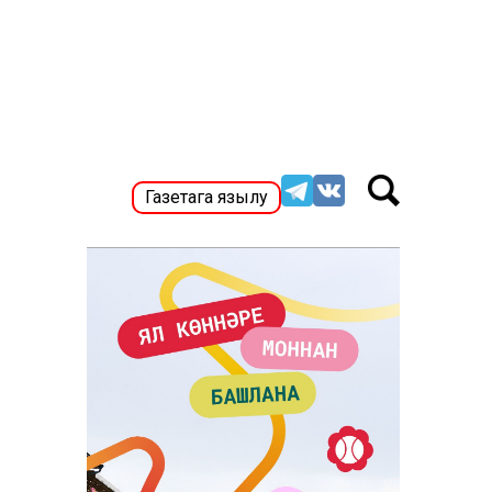
Газетага язылу