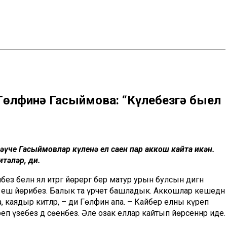
өлфинә Гасыймова: “Күлебезгә быел
е Гасыймовлар күленә ел саен пар аккош кайта икән.
итәләр, ди.
ез белән ял итәргә йөрергә бер матур урын булсын дигән
а еш йөрибез. Балык та үрчетә башладык. Аккошлар кешедән
каядыр китәләр, – ди Гөлфинә апа. – Кайбер елны күреп
п үзебез дә сөенәбез. Әле озак еллар кайтып йөрсеннәр иде.