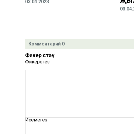
җы
03.04.2023
03.04
Комментарий 0
Фикер өстәү
Фикерегез
Исемегез