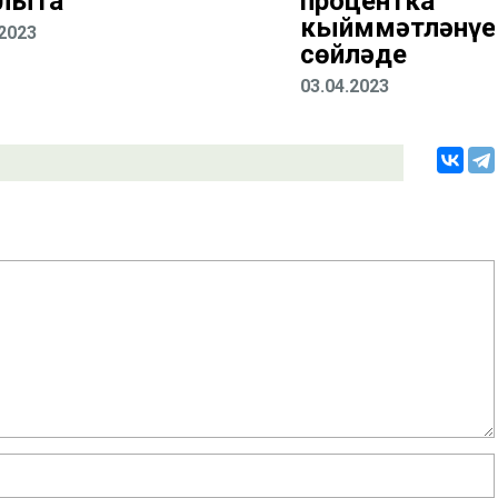
лыта
процентка
кыйммәтләнүе
.2023
сөйләде
03.04.2023