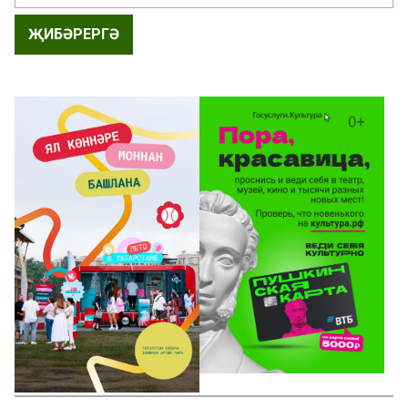
ҖИБӘРЕРГӘ