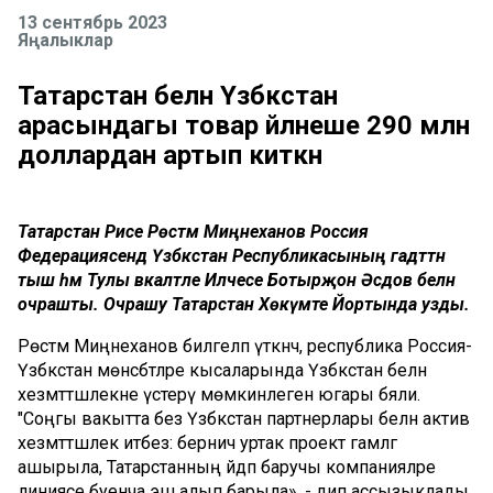
13 сентябрь 2023
Яңалыклар
Татарстан белән Үзбәкстан
арасындагы товар әйләнеше 290 млн
доллардан артып киткән
Татарстан Рәисе Рөстәм Миңнеханов Россия
Федерациясендә Үзбәкстан Республикасының гадәттән
тыш һәм Тулы вәкаләтле Илчесе Ботырҗон Әсәдов белән
очрашты. Очрашу Татарстан Хөкүмәте Йортында узды.
Рөстәм Миңнеханов билгеләп үткәнчә, республика Россия-
Үзбәкстан мөнәсәбәтләре кысаларында Үзбәкстан белән
хезмәттәшлекне үстерү мөмкинлеген югары бәяли.
"Соңгы вакытта без Үзбәкстан партнерлары белән актив
хезмәттәшлек итәбез: берничә уртак проект гамәлгә
ашырыла, Татарстанның әйдәп баручы компанияләре
линиясе буенча эш алып барыла», - дип ассызыклады