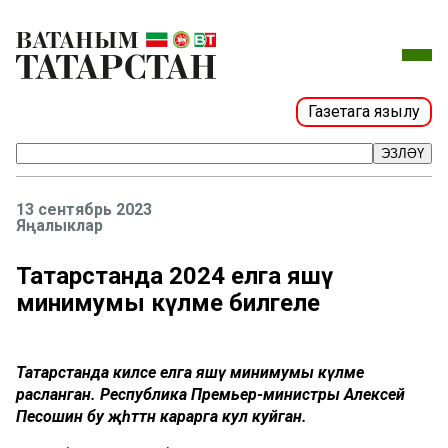
Газетага язылу
ЭЗЛӘҮ
13 сентябрь 2023
Яңалыклар
Татарстанда 2024 елга яшәү
минимумы күләме билгеле
Татарстанда киләсе елга яшәү минимумы күләме
расланган. Республика Премьер-министры Алексей
Песошин бу җәһәттән карарга кул куйган.