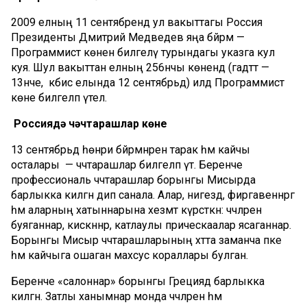
2009 елның 11 сентябрендә ул вакыттагы Россия
Президенты Дмитрий Медведев яңа бәйрәм —
Программист көнен билгеләү турындагы указга кул
куя. Шул вакыттан елның 256нчы көнендә (гадәттә —
13нче, ә кәбисә елында 12 сентябрьдә) илдә Программист
көне билгеләп үтелә.
Россиядә чәчтарашлар көне
13 сентябрьдә һөнәри бәйрәмнәрен тарак һәм кайчы
осталары — чәчтарашлар билгеләп үтә. Беренче
профессиональ чәчтарашлар борынгы Мисырда
барлыкка килгән дип санала. Алар, нигездә, фиргавеннәргә
һәм аларның хатыннарына хезмәт күрсәткән: чәчләрен
буяганнар, кискәннәр, катлаулы прическаалар ясаганнар.
Борынгы Мисыр чәчтарашларының хәтта заманча пәке
һәм кайчыга ошаган махсус кораллары булган.
Беренче «салоннар» борынгы Грециядә барлыкка
килгән. Затлы ханымнар монда чәчләрен һәм