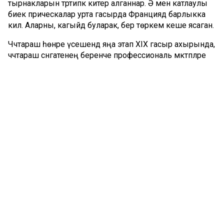
тырнакларын тәртипкә китерә алганнар. Ә менә катлаулы
биек прическалар урта гасырда Франциядә барлыкка
килә. Аларны, кагыйдә буларак, бер төркем кеше ясаган.
Чәчтараш һөнәре үсешендә яңа этап XIX гасыр ахырында,
чәчтараш сәнгатенең беренче профессиональ мәктәпләре
барлыкка килгәч башлана. Аны тәмамлаганнарга хәтта
рәсми дипломнар да бирелә.
Бүгенге көндә, кайбер мәгълүматларга караганда,
Россиядә 70 меңгә якын чәчтараш һәм матурлык салоны
бар, һәм аларның саны арта бара.
Беренче атлас
1745 елның 13 сентябрендә 19 картадан торган
географик «Россия атласы»ның беренче басмасы
чыга. Ул бөек математик Леонард Эйлер
җитәкчелегендә Фәннәр академиясе тарафыннан төзелә.
1745 елда «Россия атласы»ның барлыкка килүе дөнья
география фәнендә зур вакыйга була. Әйтергә кирәк, XVIII
гасырның икенче яртысында бу атлас белән