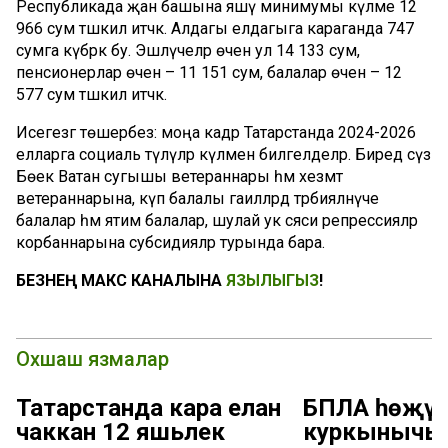
Республикада җан башына яшәү минимумы күләме 12
966 сум тәшкил итәчәк. Алдагы елдагыга караганда 747
сумга күбрәк бу. Эшләүчеләр өчен ул 14 133 сум,
пенсионерлар өчен – 11 151 сум, балалар өчен – 12
577 сум тәшкил итәчәк.
Исегезгә төшерәбез: моңа кадәр Татарстанда 2024-2026
елларга социаль түләүләр күләмен билгеләделәр. Биредә сүз
Бөек Ватан сугышы ветераннары һәм хезмәт
ветераннарына, күп балалы гаиләләрдә тәрбияләнүче
балалар һәм ятим балалар, шулай ук сәяси репрессияләр
корбаннарына субсидияләр турында бара.
БЕЗНЕҢ МАКС КАНАЛЫНА
ЯЗЫЛЫГЫЗ
!
Охшаш язмалар
Татарстанда кара елан
БПЛА һөҗү
чаккан 12 яшьлек
куркынычы 