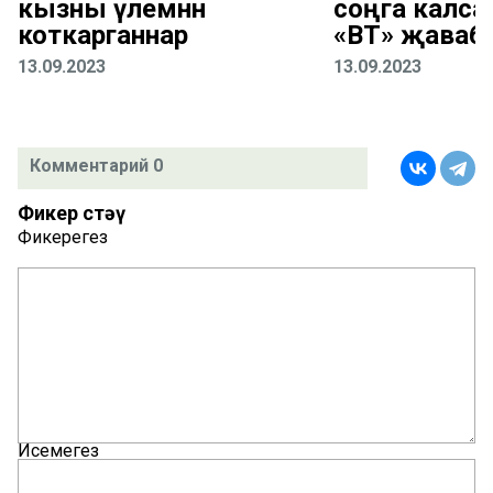
кызны үлемнән
соңга калса
коткарганнар
«ВТ» җаваб
13.09.2023
13.09.2023
Комментарий 0
Фикер өстәү
Фикерегез
Исемегез