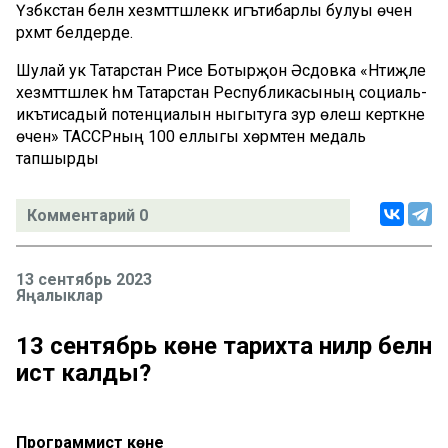
Үзбәкстан белән хезмәттәшлеккә игътибарлы булуы өчен
рәхмәт белдерде.
Шулай ук Татарстан Рәисе Ботырҗон Әсәдовка «Нәтиҗәле
хезмәттәшлек һәм Татарстан Республикасының социаль-
икътисадый потенциалын ныгытуга зур өлеш керткәне
өчен» ТАССРның 100 еллыгы хөрмәтенә медаль
тапшырды
Комментарий 0
13 сентябрь 2023
Яңалыклар
13 сентябрь көне тарихта ниләр белән
истә калды?
Программист көне