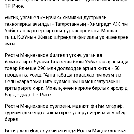
ТР Рәисе.
Әйтик, узган ел «Чирчик» химия-индустриаль
технопаркы ачылды - Татарстанның «Химград» АҖ һәм
Үзбәкстан партнерларының уртак проекты. Моннан
тыш, КФУның Җизак шәһәрендәге филиалы үз ишекләрен
ачты.
Рөстәм Миңнеханов билгеләп үткәнчә, узган ел
йомгаклары буенча Татарстан белән Үзбәкстан арасында
товар әйләнеше 290 млн доллардан артып киткән - 50
процентка үсеш. "Алга таба да товарлар һәм хезмәтләр
белән үзара тәэмин итү күләмен һәм номенклатурасын
арттырырга кирәк. Моның өчен кирәкле барлык нәрсәләр дә
бар», - диде ТР Рәисе.
Рөстәм Миңнеханов сүзләренчә, мәдәният, фән һәм мәгариф,
туризм өлкәсендәге элемтәләрне үстерүгә аерым игътибар
бирелә.
Ботырҗон Әсәдов үз чиратында Рөстәм Миңнехановка