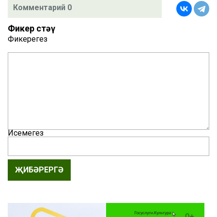
Комментарий 0
Фикер өстәү
Фикерегез
Исемегез
ҖИБӘРЕРГӘ