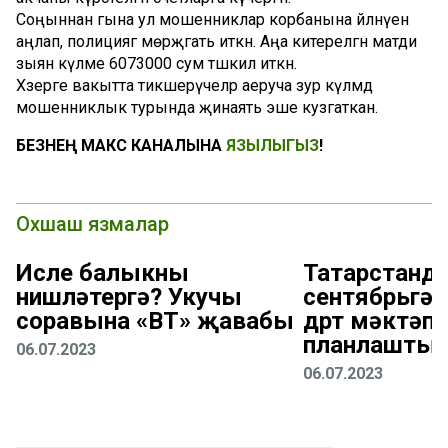
Соңыннан гына ул мошенниклар корбанына әйләнүен
аңлап, полициягә мөрәҗәгать иткән. Аңа китерелгән матди
зыян күләме 6073000 сум тәшкил иткән.
Хәзерге вакытта тикшерүчеләр аеруча зур күләмдә
мошенниклык турында җинаять эше кузгаткан.
БЕЗНЕҢ МАКС КАНАЛЫНА
ЯЗЫЛЫГЫЗ
!
Охшаш язмалар
Исле балыкны
Татарстанда
нишләтергә? Укучы
сентябрьгә 
соравына «ВТ» җавабы
дүрт мәктәп 
планлаштыр
06.07.2023
06.07.2023