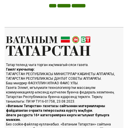
Татар телендә чыга торган иҗтимагый-сәяси газета.
Гамәлгә куючылар:
ТАТАРСТАН РЕСПУБЛИКАСЫ МИНИСТРЛАР КАБИНЕТЫ АППАРАТЫ,
ТАТАРСТАН РЕСПУБЛИКАСЫ ДӘҮЛӘТ СОВЕТЫ АППАРАТЫ.
Баш мөхәррир ФАЗУЛЛИН ИЛНАЗ ФАИС УЛЫ.
Газета Элемтә, мәгълүмати технологияләр һәм массакүләм
коммуникацияләр өлкәсендә күзәтчелек буенча федераль хезмәтенең
Татарстан Республикасы буенча идарәсендә теркәлгән. Теркәлү
таныклыгы: ПИ № ТУ16-01758, 23.08.2023.
«Ватаным Татарстан» газетасы сайтыннан материалларны
файдаланган очракта гиперссылка күрсәтү мәҗбүри.
Әлеге ресурста 16+ категорияләренә кергән мәгълүмат булырга
мөмкин.
Без cookie-файллар кулланабыз. «Ватаным Татарстан» сайтына