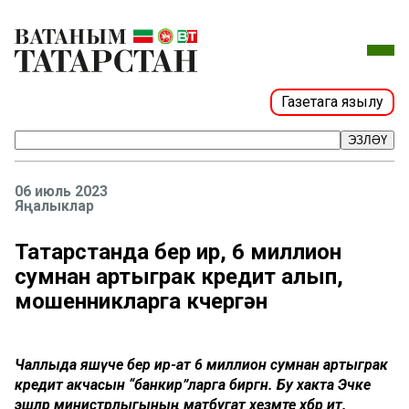
Газетага язылу
ЭЗЛӘҮ
06 июль 2023
Яңалыклар
Татарстанда бер ир, 6 миллион
сумнан артыграк кредит алып,
мошенникларга күчергән
Чаллыда яшәүче бер ир-ат 6 миллион сумнан артыграк
кредит акчасын “банкир”ларга биргән. Бу хакта Эчке
эшләр министрлыгының матбугат хезмәте хәбәр итә.