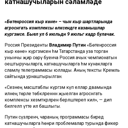
катнашучыларын сәламләде
«Бөтенроссия кыр көне» – чын кыр шартларында
агросәнәгать комплексы өлкәсендәге казанышлар
күргәзмәсе. Быел ул 6 июльдән 9 июльгә кадәр булачак.
Россия Президенты
Владимир Путин
«Бөтенроссия
кыр көне» күргәзмәсен һәм Татарстанда уза торган
унынчы җир сөрү буенча Россия ачык чемпионатын
оештыручыларга, катнашучыларга һәм кунакларга
сәламләү телеграммасы юллады. Аның тексты Кремль
сайтында урнаштырылган.
«Сезнең масштаблы күргәзмә күп еллар дәвамында
илнең төрле төбәкләреннән җыелган агросәнәгать
комплексы хезмәткәрләрен берләштереп килә», — дип
билгеләп үтте ил башлыгы.
Путин сүзләренчә, чараның программасы биредә
катнашучыларга һөнәри проблемалар турында фикер