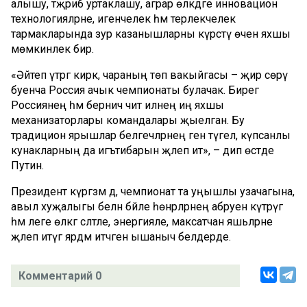
алышу, тәҗрибә уртаклашу, аграр өлкәдәге инновацион
технологияләрне, игенчелек һәм терлекчелек
тармакларында зур казанышларны күрсәтү өчен яхшы
мөмкинлек бирә.
«Әйтеп үтәргә кирәк, чараның төп вакыйгасы – җир сөрү
буенча Россия ачык чемпионаты булачак. Бирегә
Россиянең һәм берничә чит илнең иң яхшы
механизаторлары командалары җыелган. Бу
традицион ярышлар белгечләрнең генә түгел, күпсанлы
кунакларның да игътибарын җәлеп итә», – дип өстәде
Путин.
Президент күргәзмә дә, чемпионат та уңышлы узачагына,
авыл хуҗалыгы белән бәйле һөнәрләрнең абруен күтәрүгә
һәм әлеге өлкәгә сәләтле, энергияле, максатчан яшьләрне
җәлеп итүгә ярдәм итәчәгенә ышаныч белдерде.
Комментарий 0