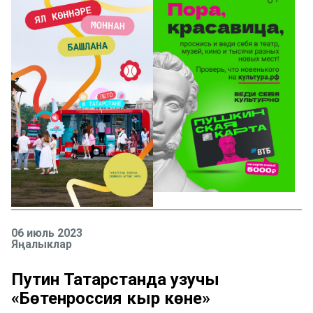
06 июль 2023
Яңалыклар
Путин Татарстанда узучы
«Бөтенроссия кыр көне»