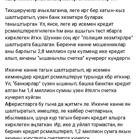
Тикшерүчеләр ачыклаганча, әлеге иргә бер хатын-кыз
шалтыратып, үзен банк хезмәткәре буларак
таныштырган. Ул, янәсе, әлеге ир исеменә кредит
рәсмиләштерелгәнлеген һәм аны ашыгыч төстә ябарга
кирәклеген әйткән. Шуннан соң иргә “полиция хезмәткәрләре”
шалтырата башлаган. Беренче көнне мошенниклар
аны барлыгы 2,8 миллион сум күләмендә ике кредит
алып, акчаны “ышанычлы счетка” күчерергә күндергән.
Икенче көнне тагын шалтыратып, ир исеменә
кемнеңдер кредит рәсмиләштерүе турында хәбәр иткәннәр.
Ул, “банкирлар” сүзенә ышанып, башка банктан кредит
алган һәм 1,4 миллион сумны үзенә әйтелгән счетка
күчереп куйган.
Аферистларга бу гына да җитмәгән әле. Икенче көнне янә
шалтыратып, имештер, әле кайбер счетларның
ябылмавын, шуңа күрә тагын берничә кредит алырга
кирәклеген аңлаткан. Ир, ике дә уйлап тормастан, янә
берничә кредит рәсмиләштереп, 1,2 миллион сумга якын
акчаны күрсәтелгән счетларга күчергән.