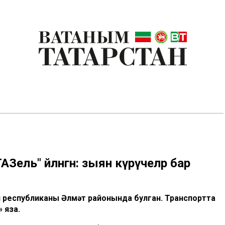
Зель" әйләнгән: зыян күрүчеләр бар
 республиканың Әлмәт районында булган. Транспортта
 яза.