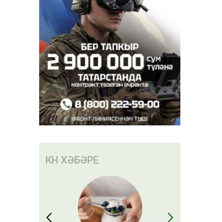
8 градус
КӨН ХӘБӘРЕ