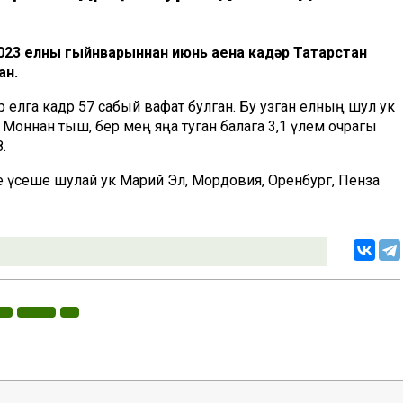
023 елның гыйнварыннан июнь аена кадәр Татарстан
ан.
 елга кадәр 57 сабый вафат булган. Бу узган елның шул ук
 Моннан тыш, бер мең яңа туган балага 3,1 үлем очрагы
8.
еме үсеше шулай ук Марий Эл, Мордовия, Оренбург, Пенза