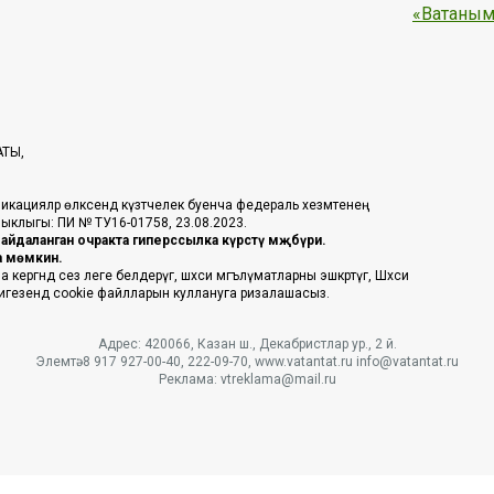
«Ватаным
АТЫ,
икацияләр өлкәсендә күзәтчелек буенча федераль хезмәтенең
таныклыгы: ПИ № ТУ16-01758, 23.08.2023.
йдаланган очракта гиперссылка күрсәтү мәҗбүри.
га мөмкин.
ргәндә сез әлеге белдерүгә, шәхси мәгълүматларны эшкәртүгә, Шәхси
 нигезендә cookie файлларын куллануга ризалашасыз.
Адрес: 420066, Казан ш., Декабристлар ур., 2 й.
Элемтә: 8 917 927-00-40, 222-09-70, www.vatantat.ru info@vatantat.ru
Реклама: vtreklama@mail.ru