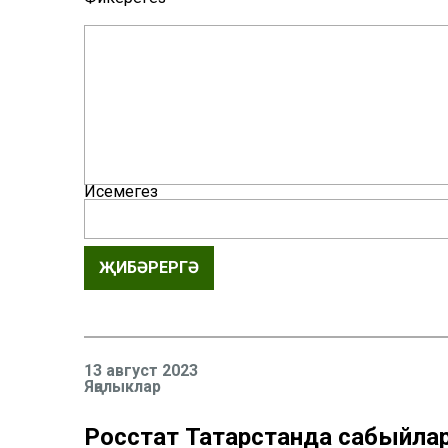
Исемегез
ҖИБӘРЕРГӘ
13 август 2023
Яңалыклар
Росстат Татарстанда сабыйлар 