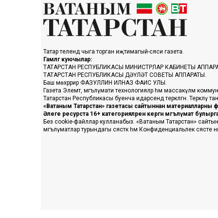
Татар телендә чыга торган иҗтимагый-сәяси газета.
Гамәлгә куючылар:
ТАТАРСТАН РЕСПУБЛИКАСЫ МИНИСТРЛАР КАБИНЕТЫ АППАР
ТАТАРСТАН РЕСПУБЛИКАСЫ ДӘҮЛӘТ СОВЕТЫ АППАРАТЫ.
Баш мөхәррир ФАЗУЛЛИН ИЛНАЗ ФАИС УЛЫ.
Газета Элемтә, мәгълүмати технологияләр һәм массакүләм коммун
Татарстан Республикасы буенча идарәсендә теркәлгән. Теркәлү 
«Ватаным Татарстан» газетасы сайтыннан материалларны фа
Әлеге ресурста 16+ категорияләренә кергән мәгълүмат булыр
Без cookie-файллар кулланабыз. «Ватаным Татарстан» сайтына ке
мәгълүматлар турындагы сәясәткә һәм Конфиденциальлек сәясәте