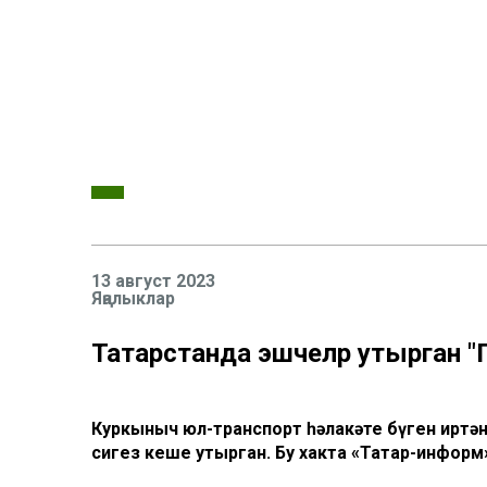
13 август 2023
Яңалыклар
Татарстанда эшчеләр утырган "ГА
Куркыныч юл-транспорт һәлакәте бүген иртән
сигез кеше утырган. Бу хакта «Татар-информ»