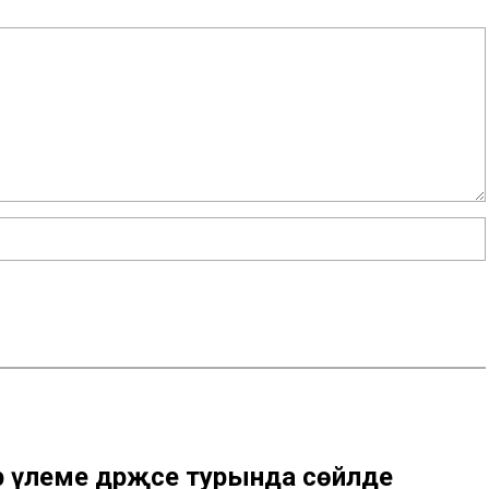
үлеме дәрәҗәсе турында сөйләде