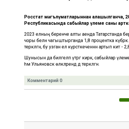
Росстат мәгълүматларыннан аңлашылганча, 2
Республикасында сабыйлар үлеме саны артк
2023 елның беренче алты аенда Татарстанда бер
чоры белән чагыштырганда 1,8 процентка күбрәк.
теркәлгән, бу узган ел күрсәткеченнән артып китә - 2,
Шунысын да билгеләп үтәргә кирәк, сабыйлар үл
һәм Ульяновск өлкәләрендә дә теркәлгән.
Комментарий 0