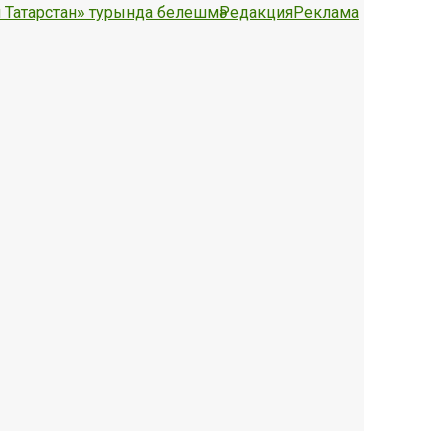
 Татарстан» турында белешмә
Редакция
Реклама