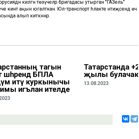
лорусиядән килгән төзүчеләр бригадасы утырган "ГАЗель"
үче кинәт аңын югалткан. Юл-транспорт һәлакәте нәтиҗәсендә өч
ында алып киткәннәр.
арстанның тагын
Татарстанда +2
 шәһәрендә БПЛА
җылы булачак
үм итү куркынычы
13.08.2023
имы игълан ителде
.2023