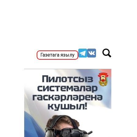
Газетага язылу