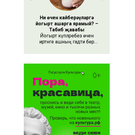
Ни өчен кайберәүләргә
йогырт ашарга ярамый? –
Табиб җавабы
Йогырт күпләребез өчен
иртәнге ашның гадәти бер
өлеше булып тора.