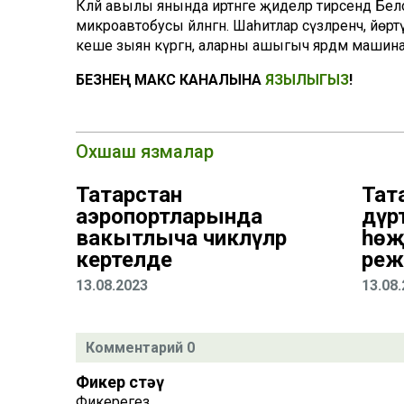
Кәләй авылы янында иртәнге җиделәр тирәсендә Бе
микроавтобусы әйләнгән. Шаһитлар сүзләренчә, йөрт
кеше зыян күргән, аларны ашыгыч ярдәм машинас
БЕЗНЕҢ МАКС КАНАЛЫНА
ЯЗЫЛЫГЫЗ
!
Охшаш язмалар
Татарстан
Тат
аэропортларында
дүрт
вакытлыча чикләүләр
һөҗ
кертелде
реж
13.08.2023
13.08
Комментарий 0
Фикер өстәү
Фикерегез