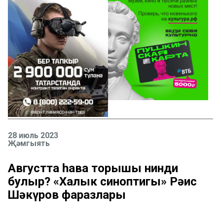
28 июль 2023
Җәмгыять
Августта һава торышы нинди
булыр? «Халык синоптигы» Рәис
Шәкүров фаразлары