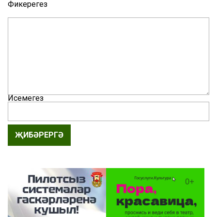
Фикерегез
Исемегез
ҖИБӘРЕРГӘ