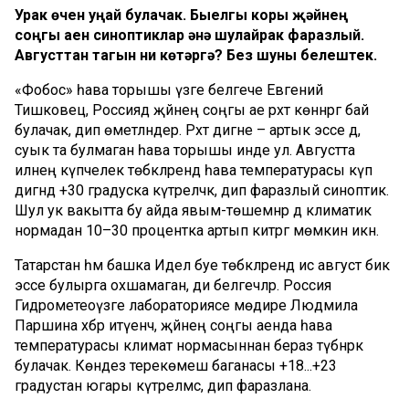
Урак өчен уңай булачак. Быелгы коры җәйнең
соңгы аен синоптиклар әнә шулайрак фаразлый.
Августтан тагын ни көтәргә? Без шуны белештек.
«Фобос» һава торышы үзәге белгече Евгений
Тишковец, Россиядә җәйнең соңгы ае рәхәт көннәргә бай
булачак, дип өметләндерә. Рәхәт дигәне – артык эссе дә,
суык та булмаган һава торышы инде ул. Августта
илнең күпчелек төбәкләрендә һава температурасы күп
дигәндә +30 градуска күтәреләчәк, дип фаразлый синоптик.
Шул ук вакытта бу айда явым-төшемнәр дә климатик
нормадан 10–30 процентка артып китәргә мөмкин икән.
Татарстан һәм башка Идел буе төбәкләрендә исә август бик
эссе булырга охшамаган, ди белгечләр. Россия
Гидрометеоүзәге лабораториясе мөдире Людмила
Паршина хәбәр итүенчә, җәйнең соңгы аенда һава
температурасы климат нормасыннан бераз түбәнрәк
булачак. Көндез терекөмеш баганасы +18...+23
градустан югары күтәрелмәс, дип фаразлана.