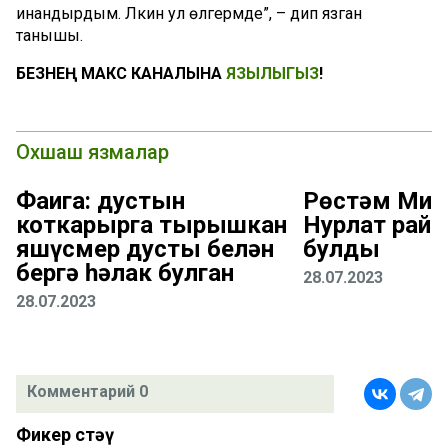
инандырдым. Ләкин ул өлгермәде”, – дип язган
танышы.
БЕЗНЕҢ МАКС КАНАЛЫНА
ЯЗЫЛЫГЫЗ
!
Охшаш язмалар
Фаҗига: дустын
Рөстәм Миң
коткарырга тырышкан
Нурлат рай
яшүсмер дусты белән
булды
бергә һәлак булган
28.07.2023
28.07.2023
Комментарий 0
Фикер өстәү