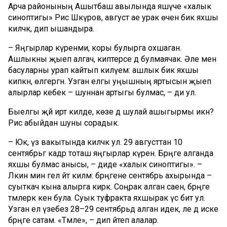
Арча районының Ашытбаш авылында яшәүче «халык
синоптигы» Рәис Шәкүров, август ае урак өчен бик яхшы
киләчәк, дип ышандыра.
– Яңгырлар күренми, коры булырга охшаган.
Ашлыкны җыеп алгач, киптерәсе дә булмаячак. Әле менә
басуларны урап кайтып килүем: ашлык бик яхшы
кипкән, өлгергән. Узган елгы уңышның яртысын җыеп
алырлар кебек – шуннан артыгы булмас, – ди ул.
Быелгы җәй иртә килде, көзе дә шулай ашыгырмы икән?
Рәис абыйдан шуны сорадык.
– Юк, үз вакытында киләчәк ул. 29 августтан 10
сентябрьгә кадәр тоташ яңгырлар күренә. Бәрәңге алганда
яхшы булмас анысы, – диде «халык синоптигы». –
Ләкин мин гел әйтә киләм: бәрәңгене сентябрь ахырында –
суыткач кына алырга кирәк. Соңрак алган саен, бәрәңге
тәмлерәк кенә була. Суык туфракта яхшырак үсә бит ул.
Узган ел үзебез 28–29 сентябрьдә алган идек, әле дә иске
бәрәңге сатам. «Тәмле», – дип әйтеп алалар.