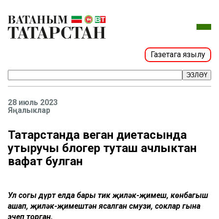
Газетага язылу
ЭЗЛӘҮ
28 июль 2023
Яңалыклар
Татарстанда веган диетасында
утыручы блогер туташ ачлыктан
вафат булган
Ул соңгы дүрт елда бары тик җиләк-җимеш, көнбагыш
ашап, җиләк-җимештән ясалган смузи, соклар гына
эчеп торган.