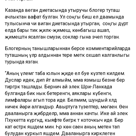
Казанда веган диетасында утыручы блогер туташ
ачлыктан вафат булган. Ул соңгы биш ел дәвамында
тулысынча чи виган диетасында утырган, ә соңгы дүрт
елда бары тик җиләк-җимеш, көнбагыш ашап,
җимештән ясалган смузи, соклар гына эчеп торган.
Блогерның танышларыннан берсе комментарийларда
туташның үләр алдыннан тере мәеткә охшап калганлыгы
турында язган.
“Аның үлемгә таба юлын җиде ел буе күзәтеп килдем.
Дуслар идек, дип әйтә алмыйм, әмма язмыш безне бер
тирәгәрәк ташлады. Берничә ай элек Шри-Ланкада
булганда бик нык бетеренгән, аяклары күбенгән,
лимфалары агып тора иде. Белмим, шундый хәлдә
ничек йөри алгандыр. Авыртуга түзептер, мөгаен. Өенә
дәваланырга җибәрделәр, әмма аннан качты. Ике ай элек
Пхукетта күргәндә, кыяфәте бигрәк тә коточкыч иде. Бер
кат өстәрәк яшәдем мин. Һәр көн саен аның мәетенә тап
булудан куркып яшәдем. Дәваланырга кирәклегенә