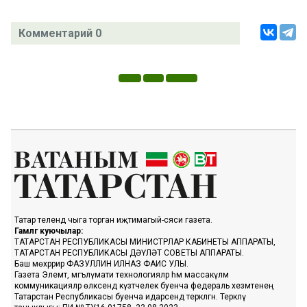
Комментарий 0
Татар телендә чыга торган иҗтимагый-сәяси газета.
Гамәлгә куючылар:
ТАТАРСТАН РЕСПУБЛИКАСЫ МИНИСТРЛАР КАБИНЕТЫ АППАРАТЫ,
ТАТАРСТАН РЕСПУБЛИКАСЫ ДӘҮЛӘТ СОВЕТЫ АППАРАТЫ.
Баш мөхәррир ФАЗУЛЛИН ИЛНАЗ ФАИС УЛЫ.
Газета Элемтә, мәгълүмати технологияләр һәм массакүләм
коммуникацияләр өлкәсендә күзәтчелек буенча федераль хезмәтенең
Татарстан Республикасы буенча идарәсендә теркәлгән. Теркәлү