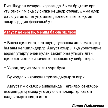
Рәис Шәкүров сүзләренә караганда, быел бәрәңгене иртә
утырткан һәм аңа су сипкән кешеләр отачак. Әмма алар
да әле узган елгы уңышның яртысын гына җыеп
алырлар, дип фаразлый ул.
Август аеның иң мөһим бакча эшләре
– Бакча җиләген җыеп алуга, туфракка ашлама кертәләр
һәм аны көпшәкләндерәләр. Август ахыры яңа үрентеләрне
аерып утырту өчен кулай вакыт. Яңа утыртылган
җиләкләргә иртән яки кичен көнаралаш су сибәргә кирәк.
– Укроп, редис һәм салат чәчәргә була.
– Бу чорда кыярларны тукландырырга кирәк.
– Август һәм октябрь айларында – агачлар, сентябрь
ахырында куаклар утырту өчен чокырлар казып
калдырырга киңәш ителә.
Лилия Гыймазова