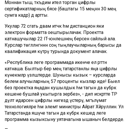
Моннан тыш, тәкъдим ителә торган цифрлы
сертификатларның бәясе (баштагы 15 меңнән 30 мең
сумга кадәр) дә артты.
Укулар 72 сәгать дәвам итәчәк һәм дистанцион яки
электрон форматта оештырылачак. Проектта
катнашучылар 22 IT-юнәлешнең берсен сайлый ала.
Курслар төгәлләнгәннән соң тыңлаучыларның барысы да
квалификация күтәрү турында документ алачак.
«Республика әлеге программада икенче ел рәттән
катнаша. Былтыр бер мең татарстанлы яңа цифрлы
күнекмәләр үзләштерде. Шунысы кызык – курсларда
белем алучыларның 57 проценты кызлар иде! Быел
без проектка яңадан кушылдык һәм тагын да күбрәк
кешене бушлай укытырга әзербез», - дип искәртте ТР
дәүләт идарәсен цифрлы нигездә үстерү, мәгълүмат
технологияләре һәм элемтә министры Айрат Хәйруллин. Ул
Татарстанда яшәүче тагын да күбрәк кешедә әлеге
программа кызыксыну уятачагына ышаныч белдерде.