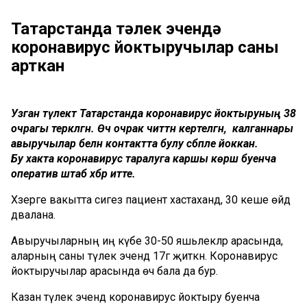
Татарстанда тәүлек эчендә
коронавирус йоктыручылар саны
арткан
Узган тәүлектә Татарстанда коронавирус йоктыруның 38
очрагы теркәлгән. Өч очрак читтән кертелгән, ә калганнары
авыручылар белән контактта булу сәбәпле йоккан.
Бу хакта коронавирус таралуга каршы көрәш буенча
оператив штаб хәбәр итте.
Хәзерге вакытта сигез пациент хастаханәдә, 30 кеше өйдә
дәвалана.
Авыручыларның иң күбе 30-50 яшьлекләр арасында,
аларның саны тәүлек эчендә 17гә җиткән. Коронавирус
йоктыручылар арасында өч бала да бур.
Казан тәүлек эчендә коронавирус йоктыру буенча