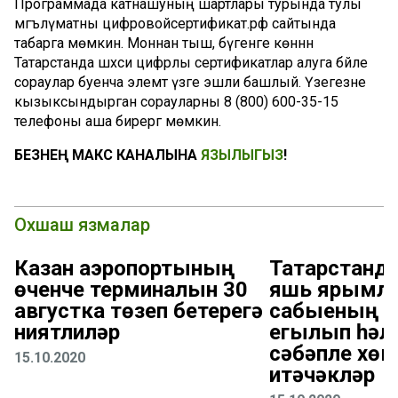
Программада катнашуның шартлары турында тулы
мәгълүматны цифровойсертификат.рф сайтында
табарга мөмкин. Моннан тыш, бүгенге көннән
Татарстанда шәхси цифрлы сертификатлар алуга бәйле
сораулар буенча элемтә үзәге эшли башлый. Үзегезне
кызыксындырган сорауларны 8 (800) 600-35-15
телефоны аша бирергә мөмкин.
БЕЗНЕҢ МАКС КАНАЛЫНА
ЯЗЫЛЫГЫЗ
!
Охшаш язмалар
Казан аэропортының
Татарстанд
өченче терминалын 30
яшь ярымл
августка төзеп бетерегә
сабыеның т
ниятлиләр
егылып һәл
сәбәпле хөк
15.10.2020
итәчәкләр