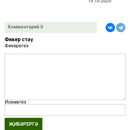
15.10.2020
Комментарий 0
Фикер өстәү
Фикерегез
Исемегез
ҖИБӘРЕРГӘ