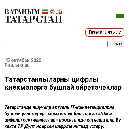
Газетага язылу
ЭЗЛӘҮ
15 октябрь 2020
Яңалыклар
Татарстанлыларны цифрлы
күнекмәләргә бушлай өйрәтәчәкләр
Татарстанда яшәүчеләр актуаль IT-компетенцияләрне
бушлай үзләштерергә мөмкинлек бирә торган «Шәхси
цифрлы сертификатлар» проектында катнаша ала. Бу
хакта ТР Дәүләт идарәсен цифрлы нигездә үстерү,