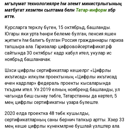
мәгълүмат технологияләре һәм элемтә министрлыгының
матбугат хезмәтенә сылтама белән
Татар-информ
хәбәр
итте.
Курсларга теркәлү бүген, 15 октябрьдә, башланды.
Югары яки урта һөнәри белеме булган, пенсия яшенә
җитмәгән һәм балигъ булган Россия гражданнары гариза
тапшыра ала. Гаризалар цифровойсертификат.рф
сайтында 30 октябрьгә кадәр кабул ителә, укулар исә
ноябрьдә башланачак.
Шәхси цифрлы сертификатлар кешеләргә «Цифрлы
икътисад» илкүләм проектының «Цифрлы икътисад
өчен кадрлар» федераль проекты кысаларында
тәкъдим ителә. Ул 2019 елның ноябрендә башланды, ул
чагында биш сынау төбәге, Татарстанны да кертеп, 5
мең цифрлы сертификатны үзара бүлеште.
2020 елда проектка 48 төбәк кушылды, ә
сертификатларның саны берничә тапкыр артты. Хәзер 33
мең кеше цифрлы күнекмәләрне бушлай үзләштерә ала.