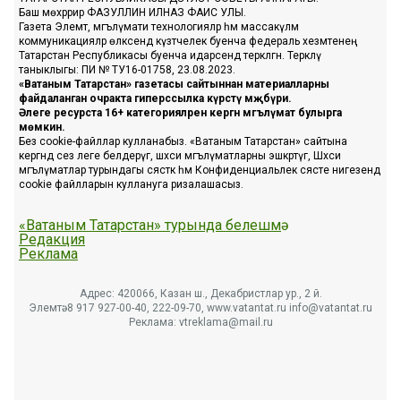
Баш мөхәррир ФАЗУЛЛИН ИЛНАЗ ФАИС УЛЫ.
Газета Элемтә, мәгълүмати технологияләр һәм массакүләм
коммуникацияләр өлкәсендә күзәтчелек буенча федераль хезмәтенең
Татарстан Республикасы буенча идарәсендә теркәлгән. Теркәлү
таныклыгы: ПИ № ТУ16-01758, 23.08.2023.
«Ватаным Татарстан» газетасы сайтыннан материалларны
файдаланган очракта гиперссылка күрсәтү мәҗбүри.
Әлеге ресурста 16+ категорияләренә кергән мәгълүмат булырга
мөмкин.
Без cookie-файллар кулланабыз. «Ватаным Татарстан» сайтына
кергәндә сез әлеге белдерүгә, шәхси мәгълүматларны эшкәртүгә, Шәхси
мәгълүматлар турындагы сәясәткә һәм Конфиденциальлек сәясәте нигезендә
cookie файлларын куллануга ризалашасыз.
«Ватаным Татарстан» турында белешмә
Редакция
Реклама
Адрес: 420066, Казан ш., Декабристлар ур., 2 й.
Элемтә: 8 917 927-00-40, 222-09-70, www.vatantat.ru info@vatantat.ru
Реклама: vtreklama@mail.ru