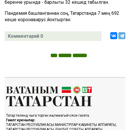
беренче урында - барлыгы 32 кешедә табылган.
Пандемия башланганнан соң, Татарстанда 7 мең 692
кеше коронавирус йоктырган.
Комментарий 0
Татар телендә чыга торган иҗтимагый-сәяси газета.
Гамәлгә куючылар:
ТАТАРСТАН РЕСПУБЛИКАСЫ МИНИСТРЛАР КАБИНЕТЫ АППАРАТЫ,
ТАТАРСТАН РЕСПУБЛИКАСЫ ДӘҮЛӘТ СОВЕТЫ АППАРАТЫ.