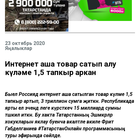
23 октябрь 2020
Яңалыклар
Интернет аша товар сатып алу
күләме 1,5 тапкыр аркан
Быел Россиядә интернет аша сатылган товар күләме 1,5
тапкыр артып, 3 триллион сумга җиткән. Республикада
ярты ел эчендә әлеге күрсәткеч 15 миллиард сумны
тәшкил иткән. Бу хакта Татарстанның Эшмәкәрләр
хокукларын яклау буенча вәкаләтле вәкиле Фәрит
Габделганиев #ТатарстанОнлайн программасының
туры эфирында сөйләде.