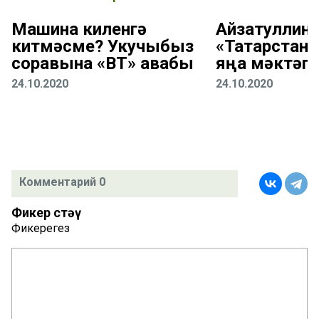
Машина киленгә
Айзатуллин:
китмәсме? Укучыбыз
«Татарстан
соравына «ВТ» җавабы
яңа мәктәп
24.10.2020
24.10.2020
Комментарий 0
Фикер өстәү
Фикерегез