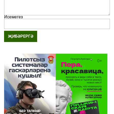
Исемегез
ҖИБӘРЕРГӘ