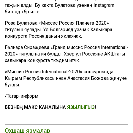
таҗын алды. Бу хакта Булатова үзенең Instagram
битендә хәбәр итте.
Роза Булатова «Миссис Россия Планета-2020»
титулын яулады. Ул Болгариядә узачак Халыкара
конкурста Россия данын яклаячак.
Гөлнара Сираҗиева «Гранд миссис Россия International-
2020» титулына ия булды. Хәзер ул Россияне АКШтагы
халыкара конкурста тәкъдим итәчәк.
«Миссис Россия International-2020» конкурсында
Кырым Республикасыннан Анастасия Божова җиңүче
булды.
/Татар-информ
БЕЗНЕҢ МАКС КАНАЛЫНА
ЯЗЫЛЫГЫЗ
!
Охшаш язмалар