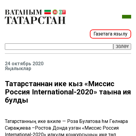
Газетага язылу
ЭЗЛӘҮ
24 октябрь 2020
Яңалыклар
Татарстаннан ике кыз «Миссис
Россия International-2020» таҗына ия
булды
Татарстанның ике вәкиле — Роза Булатова һәм Гөлнара
Сираҗиева –Ростов Донда узган «Миссис Россия
International-2020» илкүләм конкурсының ике төп