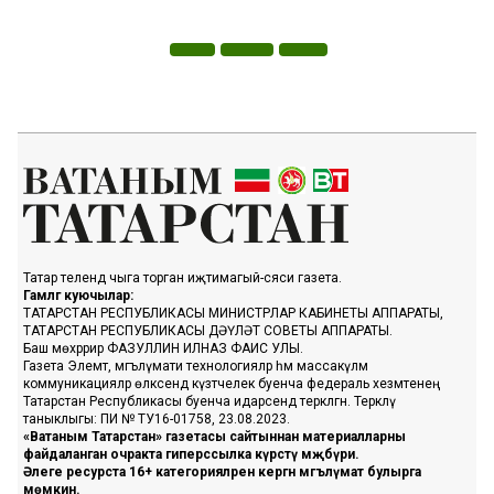
Татар телендә чыга торган иҗтимагый-сәяси газета.
Гамәлгә куючылар:
ТАТАРСТАН РЕСПУБЛИКАСЫ МИНИСТРЛАР КАБИНЕТЫ АППАРАТЫ,
ТАТАРСТАН РЕСПУБЛИКАСЫ ДӘҮЛӘТ СОВЕТЫ АППАРАТЫ.
Баш мөхәррир ФАЗУЛЛИН ИЛНАЗ ФАИС УЛЫ.
Газета Элемтә, мәгълүмати технологияләр һәм массакүләм
коммуникацияләр өлкәсендә күзәтчелек буенча федераль хезмәтенең
Татарстан Республикасы буенча идарәсендә теркәлгән. Теркәлү
таныклыгы: ПИ № ТУ16-01758, 23.08.2023.
«Ватаным Татарстан» газетасы сайтыннан материалларны
файдаланган очракта гиперссылка күрсәтү мәҗбүри.
Әлеге ресурста 16+ категорияләренә кергән мәгълүмат булырга
мөмкин.