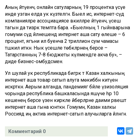
Аның әйтүенчә, онлайн сатуларның 19 процентка үсүе
инде узган елда ук күзәтелгән. Быел исә, интернет-сәүдә
компанияләре ассоциациясе вәкилләре әйтүенчә, үсеш
тагын да тизрәк темпта бара. «Быелның 1 гыйнварына
гомуми сәүдә әйләнешендә интернет аша сату өлеше – 6
процент, ягъни ил буенча 2 триллион сум чамасы
тәшкил иткән. Нык үсешле төбәкләрнең берсе –
Татарстанның 7-8 бюджеты күләмендәге акча бу», –
диде бизнес-омбудсмен.
Ул шулай ук республикада бигрәк тә Казан халкының
интернет аша товар сатып алуга мөкиббән китүен
искәрткән. Аерым алганда, пандемиягә бәйле үзизоляция
чорында республика башкаласында яшәүче һәр 10
кешенең берсе үзенә кирәкле әйберләрне даими рәвештә
интернет аша гына юнәткән. Гомумән, Казан халкы
Россиядә иң актив интернет-сатып алучыларга әйләнгән.
Комментарий 0