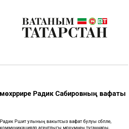
 мөхәррире Радик Сабировның вафаты
Радик Рәшит улының вакытсыз вафат булуы сәбәпле,
 коммуникацияләр агентлыгы мәрхүмнең туганнары,