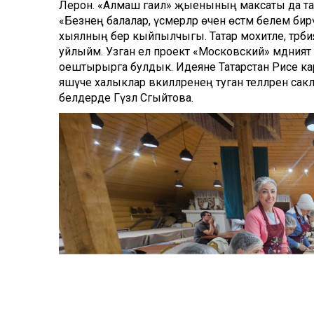
Лерон. «Алмаш гаилә» җыенының максаты да татар
«Безнең балалар, үсмерләр өчен өстәмә белем би
хыялның бер кыйпылчыгы. Татар мохитле, тәрбия
уйлыйм. Узган ел проект «Московский» мәдәният
оештырырга булдык. Идеяне Татарстан Рәисе ка
яшәүче халыклар вәкилләренең туган телләрен сакла
белдерде Гүзәл Сәгыйтова.