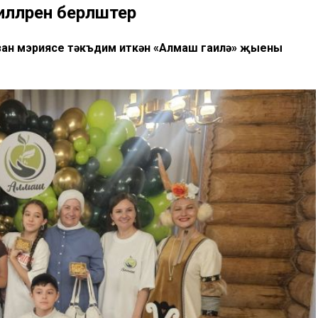
әләрен берләштерә
ан мэриясе тәкъдим иткән «Алмаш гаилә» җыены