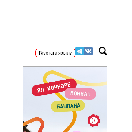
Газетага язылу