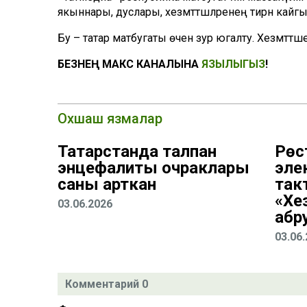
якыннары, дуслары, хезмәттәшләренең тирән кайг
Бу – татар матбугаты өчен зур югалту. Хезмәттә
БЕЗНЕҢ МАКС КАНАЛЫНА
ЯЗЫЛЫГЫЗ
!
Охшаш язмалар
Татарстанда талпан
Рөс
энцефалиты очраклары
эле
саны арткан
так
«Хе
03.06.2026
абр
03.06
Комментарий 0