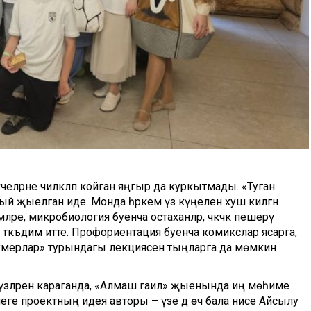
челәрне чиләкләп койган яңгыр да куркытмады. «Туган
ый җыелган иде. Монда һәркем үз күңеленә хуш килгән
ре, микробиология буенча остаханәләр, чәкчәк пешерү
н тәкъдим итте. Профориентация буенча комикслар ясарга,
зумерлар» турындагы лекциясен тыңларга да мөмкин
сүзләренә караганда, «Алмаш гаилә» җыенында иң мөһиме
еге проектның идея авторы – үзе дә өч бала әнисе Айсылу