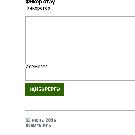
Фикер өстәү
Фикерегез
Исемегез
ҖИБӘРЕРГӘ
03 июнь 2026
Җәмгыять