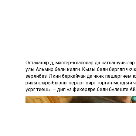
Остаханәләр дә, мастер-класслар да катнашучылар 
улы Альмир белән килгән. Кызы белән бергәләп чәк
әзерлибез. Ләкин беркайчан да чәкчәк пешергәнем 
ризыкларыбызны әзерләргә өйрәтә торган мондый 
үсәргә тиеш», – дип үз фикерләре белән бүлеште А