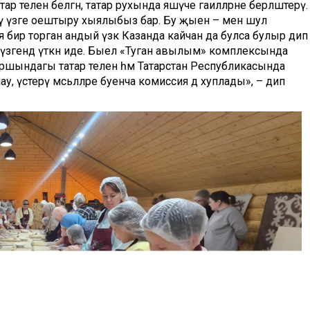
 телен белгән, татар рухында яшәүче гаиләләрне берләштерү.
рү үзәге оештыру хыялыбыз бар. Бу җыен – менә шул
 бирә торган андый үзәк Казанда кайчан да булса булыр дип
 үзәгендә үткән иде. Быел «Туган авылым» комплексында
ршындагы татар телен һәм Татарстан Республикасында
у, үстерү мәсьәләләре буенча комиссия дә хуплады», – дип