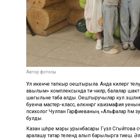
Автор фотосы
Ул икенче тапкыр оештырыла. Анда килергә теләү
авылым» комплексында әти-әниләр, балалар шакт
шөгыльне таба алды. Оештыручылар кул эшләнмәлә
буенча мастер-класс, өлкәннәргә квизмафия уены
психолог Чулпан Гарәфиеваның «Альфалар һәм 
булды.
Казан шәһәре мэры урынбасары Гүзәл Сәгыйтова 
аралашу татар телендә алып барылырга тиеш. Әл