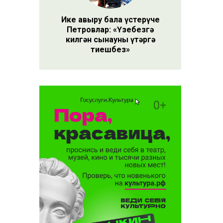
Ике авыру бала үстерүче
Петровлар: «Үзебезгә
килгән сынауны үтәргә
тиешбез»