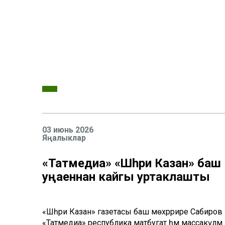
03 июнь 2026
Яңалыклар
«Татмедиа» «Шәһри Казан» баш
уңаеннан кайгы уртаклашты
«Шәһри Казан» газетасы баш мөхәррире Сабиров 
«Татмедиа» республика матбугат һәм массакүләм