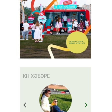
чыбыз
» җавабы
КӨН ХӘБӘРЕ