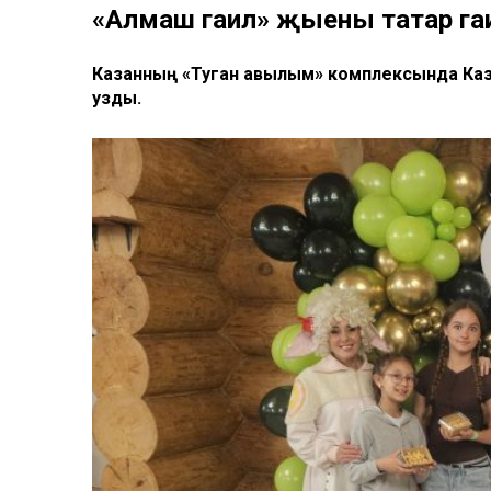
«Алмаш гаилә» җыены татар гаил
Казанның «Туган авылым» комплексында Каз
узды.