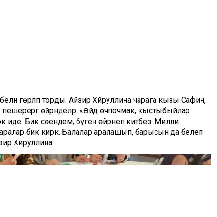
белән гөрләп торды. Айзирә Хәйруллина чарага кызы Сафинә,
чәк пешерергә өйрәнделәр. «Өйдә өчпочмак, кыстыбыйлар
юк иде. Бик сөендем, бүген өйрәнеп китәбез. Милли
чаралар бик кирәк. Балалар аралашып, барысын да белеп
йзирә Хәйруллина.