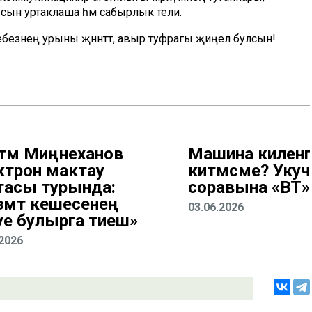
ысын уртаклаша һәм сабырлык тели.
шебезнең урыны җәннәттә, авыр туфрагы җиңел булсын!
тәм Миңнеханов
Машина киленгә
ктрон мактау
китмәсме? Уку
тасы турында:
соравына «ВТ
змәт кешесенең
03.06.2026
уе булырга тиеш»
.2026