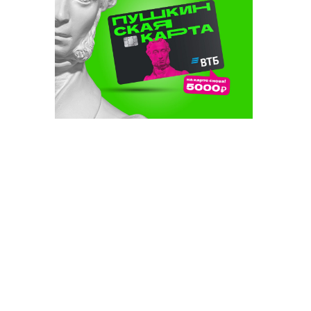
уаның
 этләрнең
мәгълүм