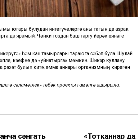
сымы югары булудан интегүчеләргә аны тагын да азрак
рга да ярамый. Чөнки тоздан баш тарту йөрәк өянәге
икерүгә» һәм кан тамырлары тараюга сәбәп була. Шулай
бәпле, кәефне дә «уйнатырга» мөмкин. Шикәр куллану
та рәхәт булып китә, әмма аннары организмның кирәген
 кешегә сәламәтлек» төбәк проекты гамәлгә ашырыла.
анча сәнгать
«Тотканнар да