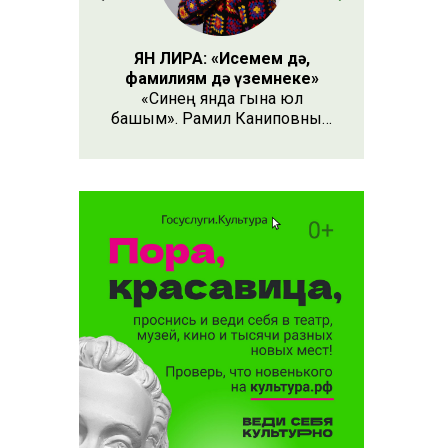
ЯН ЛИРА: «Исемем дә,
фамилиям дә үземнеке»
«Синең янда гына юл
башым». Рамил Каниповның
Ленар Шәех сүзләренә язган
әлеге җыры быел җәй иң
популяры булды. Башта
халык җырлаучының кем
булуын таный алмады, аның
тембры үзгә иде. Аннары
ясалма фәһем тарафыннан
башкарылуы ачыкланды.
Ничек кенә булмасын, җыр
күңелгә кереп урнашты,
колакта яңгырап торды.
Тиздән социаль челтәрләрдә
популяр җырның тагын бер
варианты барлыкка килде.