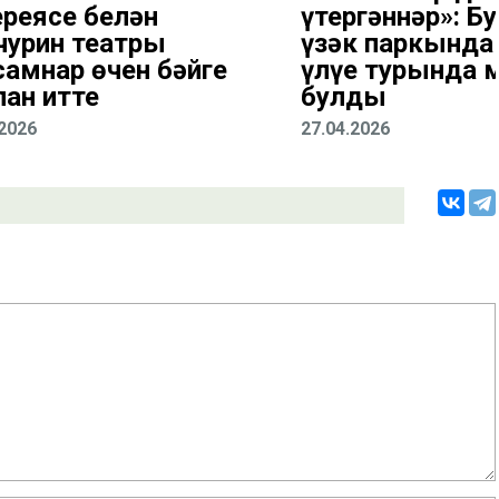
ереясе белән
үтергәннәр»: Б
чурин театры
үзәк паркында
самнар өчен бәйге
үлүе турында 
лан итте
булды
.2026
27.04.2026