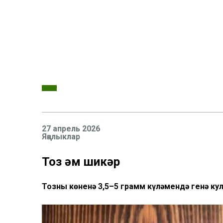
27 апрель 2026
Яңалыклар
Тоз һәм шикәр
Тозны көненә 3,5–5 грамм күләмендә генә ку