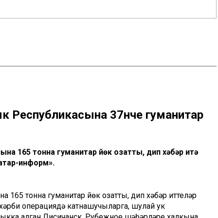
ык Республикасына 37нче гуманитар
на 165 тонна гуманитар йөк озатты, дип хәбәр итә
атар-информ».
 165 тонна гуманитар йөк озатты, дип хәбәр иттеләр
 хәрби операциядә катнашучыларга, шулай ук
лыкка алган Лисичанск, Рубежное шәһәрләре халкына