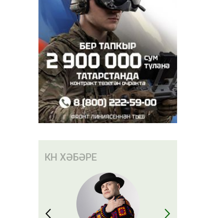
КӨН ХӘБӘРЕ