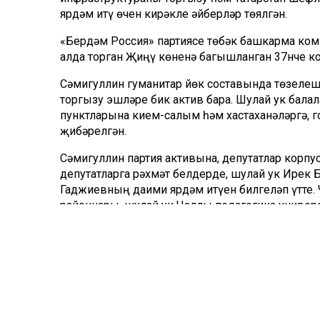
ярдәм итү өчен кирәкле әйберләр төялгән.
«Бердәм Россия» партиясе төбәк башкарма коми
алда торган Җиңү көненә багышланган 37нче ко
Сәмигуллин гуманитар йөк составында төзелеш 
торгызу эшләре бик актив бара. Шулай ук бал
пунктларына кием-салым һәм хастаханәләргә, г
җибәрелгән.
Сәмигуллин партия активына, депутатлар корпу
депутатларга рәхмәт белдерде, шулай ук Ирек 
Гаджиевның даими ярдәм итүен билгеләп үтте. Ча
районнары, шулай ук Чаллы педагогика универс
университеты үзләреннән зур өлеш керткән. Ко
акча бүлеп бирүче эшмәкәрләр Данияр Максудо
Сәмигуллин гуманитар ярдәм җыюда катнашуч
килограммы тиешле урынга барып җитәчәген
Колонна составында шулай ук солдатларга мәкт