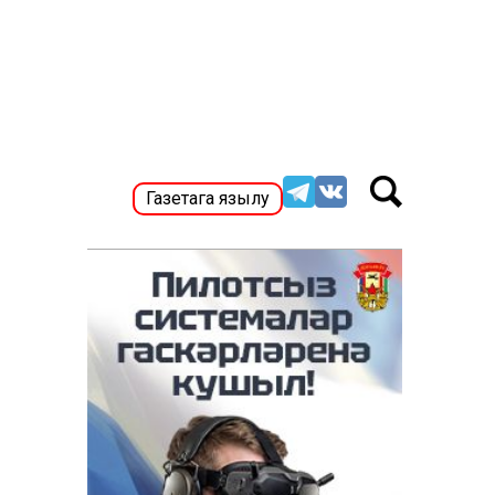
Газетага язылу