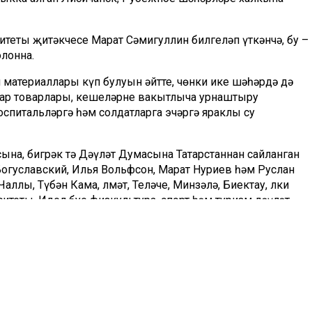
теты җитәкчесе Марат Сәмигуллин билгеләп үткәнчә, бу –
лонна.
материаллары күп булуын әйтте, чөнки ике шәһәрдә дә
алар товарлары, кешеләрне вакытлыча урнаштыру
оспитальләргә һәм солдатларга эчәргә яраклы су
сына, бигрәк тә Дәүләт Думасына Татарстаннан сайланган
Богуславский, Илья Вольфсон, Марат Нуриев һәм Руслан
ллы, Түбән Кама, Әлмәт, Теләче, Минзәлә, Биектау, Әлки
итеты, Идел буе физкультура, спорт һәм туризм дәүләт
лоннаны транспорт белән тәэмин итүгә даими рәвештә
в һәм Гайнан Габделгазизов аерым билгеләп үтелде.
ыларның барысына да рәхмәт белдерде һәм йөкнең һәр
ә ышандырды.
әп укучылары һәм студентлар язган 3 меңгә якын хат