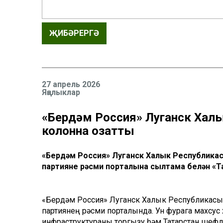
ҖИБӘРЕРГӘ
27 апрель 2026
Яңалыклар
«Бердәм Россия» Луганск Хал
колонна озатты
«Бердәм Россия» Луганск Халык Республикасы
партиянең рәсми порталына сылтама белән «Т
«Бердәм Россия» Луганск Халык Республикасына
партиянең рәсми порталында. Ун фурага махсус
инфраструктураны торгызу һәм Татарстан шеф