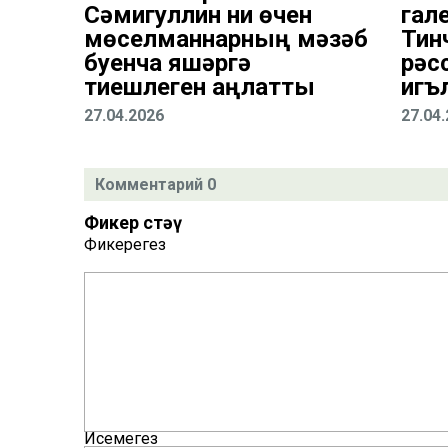
Сәмигуллин ни өчен
гал
мөселманнарның мәзһәб
Тин
буенча яшәргә
рәс
тиешлеген аңлатты
игъ
27.04.2026
27.04
Комментарий 0
Фикер өстәү
Фикерегез
Исемегез