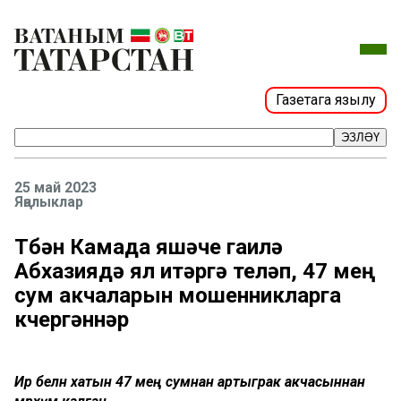
Газетага язылу
ЭЗЛӘҮ
25 май 2023
Яңалыклар
Түбән Камада яшәүче гаилә
Абхазиядә ял итәргә теләп, 47 мең
сум акчаларын мошенникларга
күчергәннәр
Ир белән хатын 47 мең сумнан артыграк акчасыннан