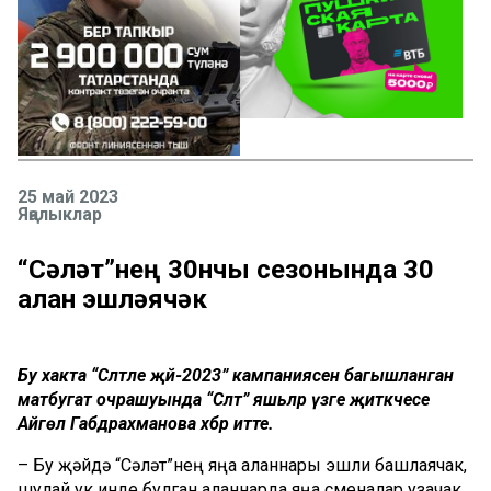
25 май 2023
Яңалыклар
“Сәләт”нең 30нчы сезонында 30
алан эшләячәк
Бу хакта “Сәләтле җәй-2023” кампаниясенә багышланган
матбугат очрашуында “Сәләт” яшьләр үзәге җитәкчесе
Айгөл Габдрахманова хәбәр итте.
– Бу җәйдә “Сәләт”нең яңа аланнары эшли башлаячак,
шулай ук инде булган аланнарда яңа сменалар узачак.