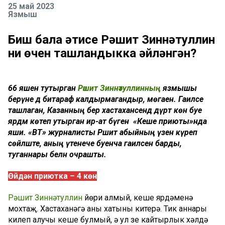
25 май 2023
Язмыш
Биш бала әтисе Рәшит Зиннәтуллин
ни өчен ташландыкка әйләнгән?
66 яшен тутырган
Рәшит Зиннәтуллинның
язмышы
берәүне дә битараф калдырмагандыр, мөгаен. Гаиләсе
ташлаган, Казанның бер хастаханәсендә дүрт көн буе
ярдәм көтеп утырган ир-ат бүген «Кеше приюты»нда
яши. «ВТ» журналисты Рәшит абыйның үзен күреп
сөйләште, аның үтенече буенча гаиләсенә барды,
туганнары белән очрашты.
Өйдән приютка – 4 көн
Рәшит Зиннәтуллин
йөри алмый, кеше ярдәменә
мохтаҗ. Хастаханәгә аны хатыны китерә. Тик аннары
килеп алучы кеше булмый, ә ул үзе кайтырлык хәлдә