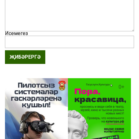
Исемегез
ҖИБӘРЕРГӘ