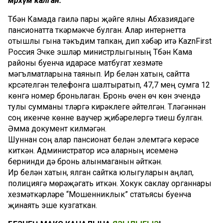
мәрхүм калган.
Түбән Камада гаилә пары җәйге ялны Абхазиядәге
пансионатта үткәрмәкче булган. Алар интернетта
отышлы гына тәкъдим тапкан, дип хәбәр итә KaznFirst
Россия Эчке эшләр министрлыгының Түбән Кама
районы буенча идарәсе матбугат хезмәте
мәгълүматларына таянып. Ир белән хатын, сайтта
күрсәтелгән телефонга шалтыратып, 47,7 мең сумга 12
көнгә номер броньлаган. Бронь өчен өч көн эчендә
тулы сумманы түләргә кирәклеге әйтелгән. Түләгәннән
соң икенче көнне ваучер җибәрелергә тиеш булган.
Әмма документ килмәгән.
Шуннан соң алар пансионат белән элемтәгә керәсе
киткән. Администратор исә аларның исеменә
бернинди дә бронь алынмаганын әйткән.
Ир белән хатын, ялган сайтка юлыгуларын аңлап,
полициягә мөрәҗәгать иткән. Хокук саклау органнары
хезмәткәрләре “Мошенниклык” статьясы буенча
җинаять эше кузгаткан.