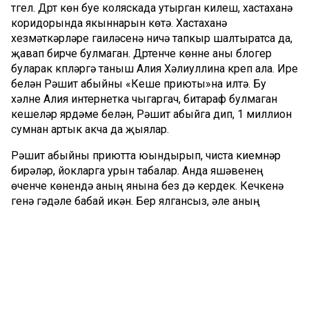
түгел. Дүрт көн буе коляскада утырган килеш, хастаханә
коридорында якыннарын көтә. Хастаханә
хезмәткәрләре гаиләсенә ничә тапкыр шалтыратса да,
җавап бирүче булмаган. Дүртенче көнне аны блогер
буларак күпләргә таныш Алия Хәлиуллина күреп ала. Ире
белән Рәшит абыйны «Кеше приюты»на илтә. Бу
хәлне Алия интернетка чыгаргач, битараф булмаган
кешеләр ярдәме белән, Рәшит абыйга дип, 1 миллион
сумнан артык акча да җыялар.
Рәшит абыйны приютта юындырып, чиста киемнәр
бирәләр, йокларга урын табалар. Анда яшәвенең
өченче көнендә аның янына без дә кердек. Кечкенә
генә гәүдәле бабай икән. Бер ялгансыз, әле аның
яшендәге кайберәүләрне алай дип атап булмаса да,
Рәшит абый нык таушалган.
– Мин Ташкентта туып-үстем. Казанга күченеп килгән
кеше. Мәчеттә дә эшләдем. Намаздамын, күп догалар
беләм. Хатыным белән законлы язылышмадык без,
никах белән яшәдек. Ике кыз үстердек. Рәнҗетеп