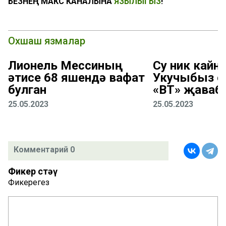
БЕЗНЕҢ МАКС КАНАЛЫНА
ЯЗЫЛЫГЫЗ
!
Охшаш язмалар
Лионель Мессиның
Су ник кайна
әтисе 68 яшендә вафат
Укучыбыз с
булган
«ВТ» җаваб
25.05.2023
25.05.2023
Комментарий 0
Фикер өстәү
Фикерегез