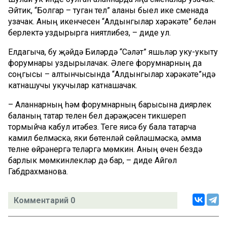
Әйтик, “Болгар – туган тел” аланы быел ике сменада
узачак. Аның икенчесен “Алдынгылар хәрәкәте” белән
берлектә уздырырга ниятлибез, – диде ул.
Елдагыча, бу җәйдә Биләрдә “Сәләт” яшьләр уку-укыту
форумнары уздырылачак. Әлеге форумнарның да
соңгысы – алтынчысында “Алдынгылар хәрәкәте”ндә
катнашучы укучылар катнашачак.
– Аланнарның һәм форумнарның барысына диярлек
баланың татар телен белү дәрәҗәсен тикшереп
тормыйча кабул итәбез. Теге яисә бу бала татарча
камил белмәскә, яки бөтенләй сөйләшмәскә, әмма
телне өйрәнергә теләргә мөмкин. Аның өчен бездә
барлык мөмкинлекләр дә бар, – диде Айгөл
Габдрахманова.
Комментарий 0