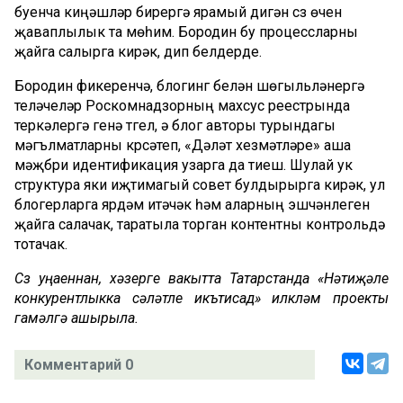
буенча киңәшләр бирергә ярамый дигән сүз өчен
җаваплылык та мөһим. Бородин бу процессларны
җайга салырга кирәк, дип белдерде.
Бородин фикеренчә, блогинг белән шөгыльләнергә
теләүчеләр Роскомнадзорның махсус реестрында
теркәлергә генә түгел, ә блог авторы турындагы
мәгълүматларны күрсәтеп, «Дәүләт хезмәтләре» аша
мәҗбүри идентификация узарга да тиеш. Шулай ук
структура яки иҗтимагый совет булдырырга кирәк, ул
блогерларга ярдәм итәчәк һәм аларның эшчәнлеген
җайга салачак, таратыла торган контентны контрольдә
тотачак.
Сүз уңаеннан, хәзерге вакытта Татарстанда «Нәтиҗәле
конкурентлыкка сәләтле икътисад» илкүләм проекты
гамәлгә ашырыла.
Комментарий 0