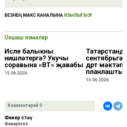
БЕЗНЕҢ МАКС КАНАЛЫНА
ЯЗЫЛЫГЫЗ
!
Охшаш язмалар
Исле балыкны
Татарстанда
нишләтергә? Укучы
сентябрьгә 
соравына «ВТ» җавабы
дүрт мәктәп 
планлаштыр
15.06.2026
15.06.2026
Комментарий 0
Фикер өстәү
Фикерегез