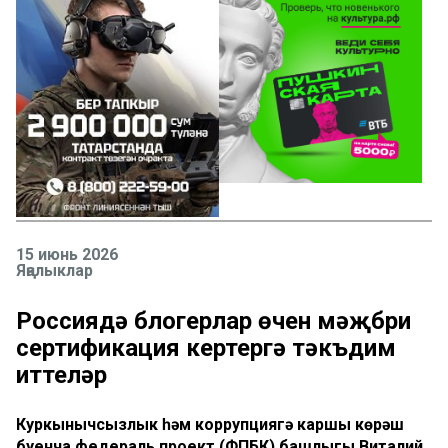
15 июнь 2026
Яңалыклар
Россиядә блогерлар өчен мәҗбүри
сертификация кертергә тәкъдим
иттеләр
Куркынычсызлык һәм коррупциягә каршы көрәш
буенча федераль проект (ФПБК) башлыгы Виталий