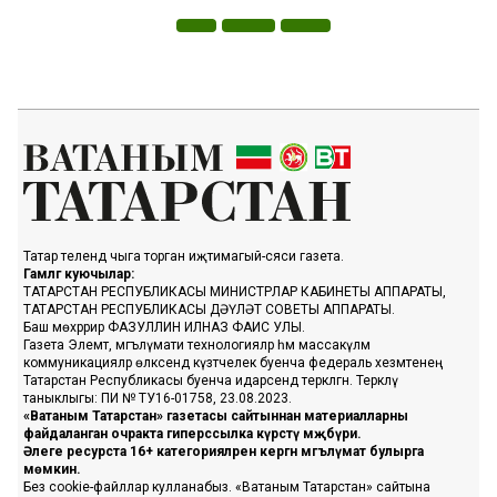
Татар телендә чыга торган иҗтимагый-сәяси газета.
Гамәлгә куючылар:
ТАТАРСТАН РЕСПУБЛИКАСЫ МИНИСТРЛАР КАБИНЕТЫ АППАРАТЫ,
ТАТАРСТАН РЕСПУБЛИКАСЫ ДӘҮЛӘТ СОВЕТЫ АППАРАТЫ.
Баш мөхәррир ФАЗУЛЛИН ИЛНАЗ ФАИС УЛЫ.
Газета Элемтә, мәгълүмати технологияләр һәм массакүләм
коммуникацияләр өлкәсендә күзәтчелек буенча федераль хезмәтенең
Татарстан Республикасы буенча идарәсендә теркәлгән. Теркәлү
таныклыгы: ПИ № ТУ16-01758, 23.08.2023.
«Ватаным Татарстан» газетасы сайтыннан материалларны
файдаланган очракта гиперссылка күрсәтү мәҗбүри.
Әлеге ресурста 16+ категорияләренә кергән мәгълүмат булырга
мөмкин.
Без cookie-файллар кулланабыз. «Ватаным Татарстан» сайтына