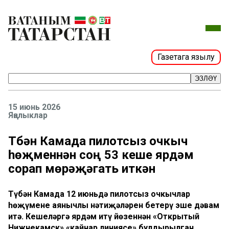
Газетага язылу
ЭЗЛӘҮ
15 июнь 2026
Яңалыклар
Түбән Камада пилотсыз очкыч
һөҗүменнән соң 53 кеше ярдәм
сорап мөрәҗәгать иткән
Түбән Камада 12 июньдә пилотсыз очкычлар
һөҗүменең аянычлы нәтиҗәләрен бетерү эше дәвам
итә. Кешеләргә ярдәм итү йөзеннән «Открытый
Нижнекамск» «кайнар линиясе» булдырылган.