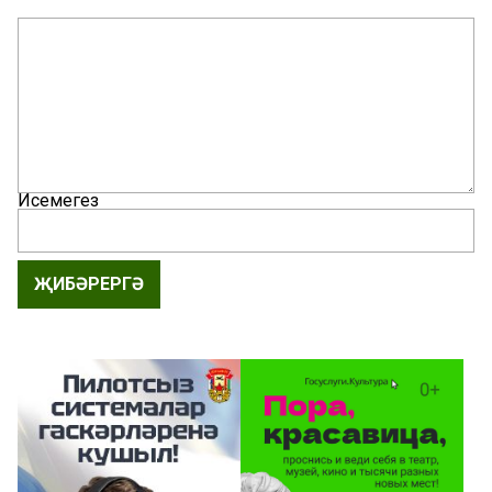
Исемегез
ҖИБӘРЕРГӘ