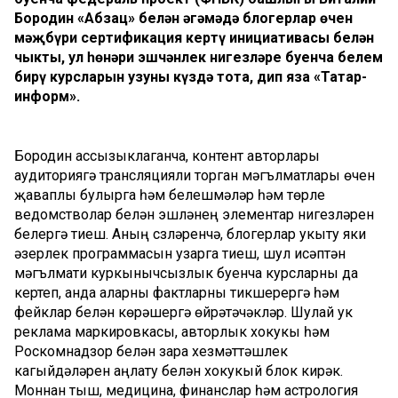
Бородин «Абзац» белән әңгәмәдә блогерлар өчен
мәҗбүри сертификация кертү инициативасы белән
чыкты, ул һөнәри эшчәнлек нигезләре буенча белем
бирү курсларын узуны күздә тота, дип яза «Татар-
информ».
Бородин ассызыклаганча, контент авторлары
аудиториягә трансляцияли торган мәгълүматлары өчен
җаваплы булырга һәм белешмәләр һәм төрле
ведомстволар белән эшләүнең элементар нигезләрен
белергә тиеш. Аның сүзләренчә, блогерлар укыту яки
әзерлек программасын узарга тиеш, шул исәптән
мәгълүмати куркынычсызлык буенча курсларны да
кертеп, анда аларны фактларны тикшерергә һәм
фейклар белән көрәшергә өйрәтәчәкләр. Шулай ук
реклама маркировкасы, авторлык хокукы һәм
Роскомнадзор белән үзара хезмәттәшлек
кагыйдәләрен аңлату белән хокукый блок кирәк.
Моннан тыш, медицина, финанслар һәм астрология