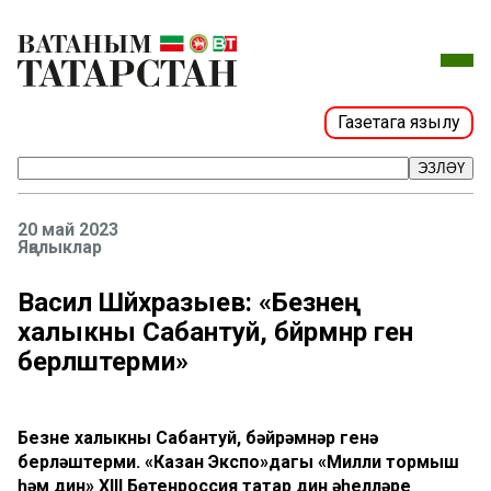
Газетага язылу
ЭЗЛӘҮ
20 май 2023
Яңалыклар
Васил Шәйхразыев: «Безнең
халыкны Сабантуй, бәйрәмнәр генә
берләштерми»
Безнең халыкны Сабантуй, бәйрәмнәр генә
берләштерми. «Казан Экспо»дагы «Милли тормыш
һәм дин» XIII Бөтенроссия татар дин әһелләре