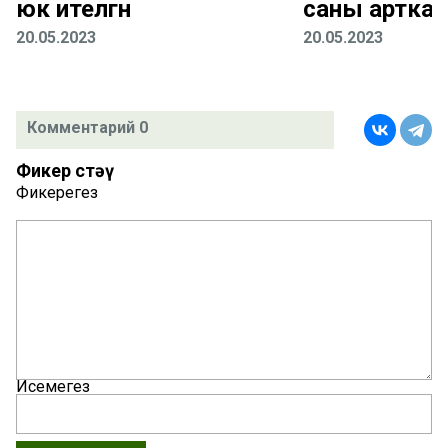
юк ителгән
саны арткан
20.05.2023
20.05.2023
Комментарий 0
Фикер өстәү
Фикерегез
Исемегез