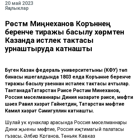
20 май 2023
Яңалыклар
Рөстәм Миңнеханов Коръәннең
беренче тиражы басылу хөрмәтенә
Казанда истәлек тактасы
урнаштыруда катнашты
Бүген Казан федераль университетының (КФУ) төп
бинасы ишегалдында 1803 елда Коръәннең беренче
тиражы басылу уңаеннан истәлек тактасы ачтылар.
ТантанадаТатарстан Рәисе Рөстәм Миңнеханов,
Россия мөселманнары Диния нәзарәте рәисе, мөфти
шәех Равил хәзрәт Гайнетдин, Татарстан мөфтие
Камил хәзрәт Сәмигуллин катнашты.
Шулай ук кунаклар арасында Россия мөселманнары
Дини җыены мөфтие, Россия иҗтимагый палатасы
әгъзасы, Әлбир Крганов, Төньяк Кавказ