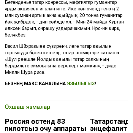
Бөтендөнья татар конрессы, мөфтиятләр гуманитар
ярдәм акциясен игълан итте. Ике көн эчендә генз ңә 2
млн сумнан артык акча җыйдык, 20 тонна гуманитар
йөк җибәрдек, - дип сөйләде ул. - Мин 24 майда Курган
өлкәсенә барып, очрашу уздырачакмын. Нәрсә-ни кирәк,
беләчәкбез.
Васил Шәйхразыев сүзләренчә, әлеге татар авылын
торгызуда бөтен кешеләр, татар эшмәкәрләре катнаша.
«Шул рәвешле Йолдыз авылы татар халкының
бердәмлеге симовлына әверелергә мөмкин», - диде
Милли Шура рәисе.
БЕЗНЕҢ МАКС КАНАЛЫНА
ЯЗЫЛЫГЫЗ
!
Охшаш язмалар
Россия өстендә 83
Татарстанда
пилотсыз очу аппараты
энцефалиты