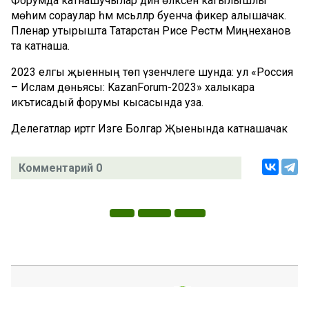
Форумда катнашучылар дин өлкәсенә кагылышлы
мөһим сораулар һәм мәсьәләләр буенча фикер алышачак.
Пленар утырышта Татарстан Рәисе Рөстәм Миңнеханов
та катнаша.
2023 елгы җыенның төп үзенчәлеге шунда: ул «Россия
– Ислам дөньясы: KazanForum-2023» халыкара
икътисадый форумы кысасында уза.
Делегатлар иртәгә Изге Болгар Җыенында катнашачак
Комментарий 0