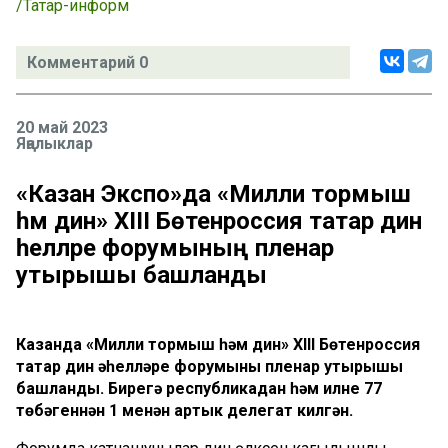
/Татар-информ
Комментарий 0
20 май 2023
Яңалыклар
«Казан Экспо»да «Милли тормыш
һәм дин» XIII Бөтенроссия татар дин
әһелләре форумының пленар
утырышы башланды
Казанда «Милли тормыш һәм дин» XIII Бөтенроссия
татар дин әһелләре форумының пленар утырышы
башланды. Бирегә республикадан һәм илнең 77
төбәгеннән 1 меңнән артык делегат килгән.