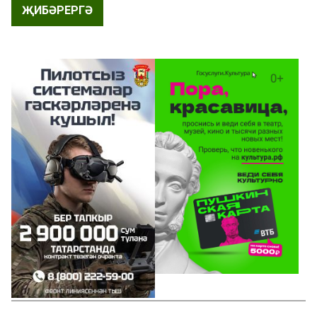
ҖИБӘРЕРГӘ