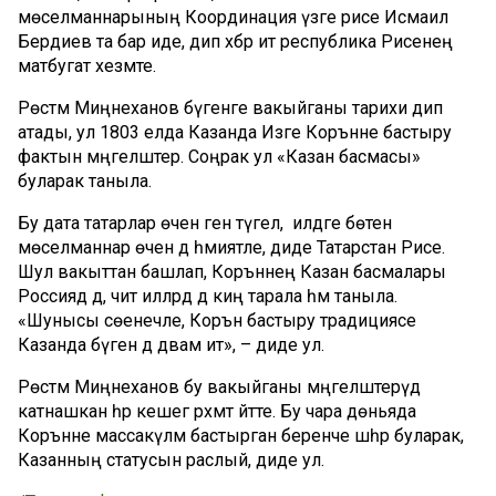
мөселманнарының Координация үзәге рәисе Исмаил
Бердиев та бар иде, дип хәбәр итә республика Рәисенең
матбугат хезмәте.
Рөстәм Миңнеханов бүгенге вакыйганы тарихи дип
атады, ул 1803 елда Казанда Изге Коръәнне бастыру
фактын мәңгеләштерә. Соңрак ул «Казан басмасы»
буларак таныла.
Бу дата татарлар өчен генә түгел, ә илдәге бөтен
мөселманнар өчен дә әһәмиятле, диде Татарстан Рәисе.
Шул вакыттан башлап, Коръәннең Казан басмалары
Россиядә дә, чит илләрдә дә киң тарала һәм таныла.
«Шунысы сөенечле, Коръән бастыру традициясе
Казанда бүген дә дәвам итә», – диде ул.
Рөстәм Миңнеханов бу вакыйганы мәңгеләштерүдә
катнашкан һәр кешегә рәхмәт әйтте. Бу чара дөньяда
Коръәнне массакүләм бастырган беренче шәһәр буларак,
Казанның статусын раслый, диде ул.