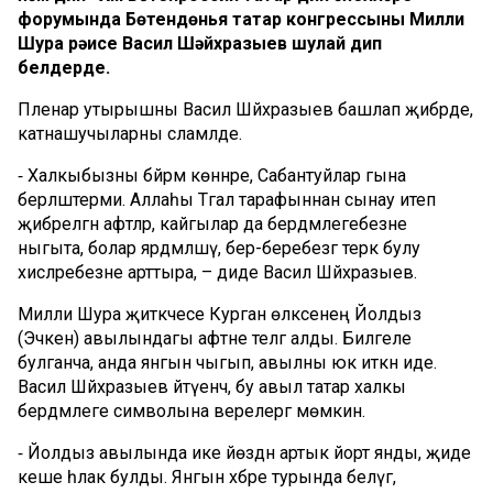
форумында Бөтендөнья татар конгрессының Милли
Шура рәисе Васил Шәйхразыев шулай дип
белдерде.
Пленар утырышны Васил Шәйхразыев башлап җибәрде,
катнашучыларны сәламләде.
⁃ Халкыбызны бәйрәм көннәре, Сабантуйлар гына
берләштерми. Аллаһы Тәгалә тарафыннан сынау итеп
җибәрелгән афәтләр, кайгылар да бердәмлегебезне
ныгыта, болар ярдәмләшү, бер-беребезгә терәк булу
хисләребезне арттыра, – диде Васил Шәйхразыев.
Милли Шура җитәкчесе Курган өлкәсенең Йолдыз
(Эчкен) авылындагы афәтне телгә алды. Билгеле
булганча, анда янгын чыгып, авылны юк иткән иде.
Васил Шәйхразыев әйтүенчә, бу авыл татар халкы
бердәмлеге символына әверелергә мөмкин.
⁃ Йолдыз авылында ике йөздән артык йорт янды, җиде
кеше һәлак булды. Янгын хәбәре турында белүгә,