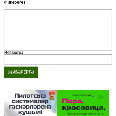
Фикерегез
Исемегез
ҖИБӘРЕРГӘ