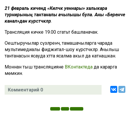
21 февраль кичендә «Киләчәк уеннары» халыкара
турнирының тантаналы ачылышы була. Аны «Беренче
канал»дан күрсәтәчәкләр
.
Трансляция кичке 19.00 сәгатьтә башланачак.
Оештыручылар сүзләренчә, тамашачыларга чарада
мультимедиалы фиджитал-шоу күрсәтәчәкләр. Ачылыш
тантанасын ясауда хәтта ясалма акыл да катнашкан.
Моннан тыш трансляцияне
ВКонтактеда
да карарга
мөмкин.
Комментарий 0