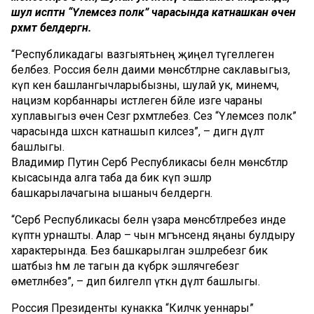
шул исәптән “Үлемсез полк” чарасында катнашкан өчен
рәхмәт белдергән.
“Республикадагы вазгыятьнең җиңел түгеллеген
беләбез. Россия белән даими мөнәсәбәтләрне саклавыгыз,
күп кенә башлангычларыбызны, шулай ук, минемчә,
нацизм корбаннары истәлегенә бәйле изге чараны
хуплавыгыз өчен Сезгә рәхмәтлебез. Сез “Үлемсез полк”
чарасында шәхсән катнашып киләсез”, – дигән дәүләт
башлыгы.
Владимир Путин Серб Республикасы белән мөнәсәбәтләр
кысасында алга таба да бик күп эшләр
башкарылачагына ышаныч белдергән.
“Серб Республикасы белән үзара мөнәсәбәтләребез инде
күптән урнашты. Алар – чын мәгънәсендә яңаны булдыру
характерында. Без башкарылган эшләребезгә бик
шатбыз һәм әле тагын да күбрәк эшләячәгебезгә
өметләнәбез”, – дип билгеләп үткән дәүләт башлыгы.
Россия Президенты кунакка “Киләчәк уеннары”