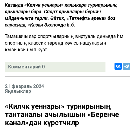
Казанда «Киләчәк уеннары» халыкара турнирының
ярышлары бара. Спорт ярышлары берничә
мәйданчыкта гөрли. Әйтик, «Татнефть арена» боз
сараенда, «Казан Экспо»да һ.б.
Тамашачылар спортчыларның виртуаль дөньяда һәм
спортның классик төрендә көч сынашуларын
кызыксынып күзәтә.
Комментарий 0
21 февраль 2024
Яңалыклар
«Киләчәк уеннары» турнирының
тантаналы ачылышын «Беренче
канал»дан күрсәтәчәкләр