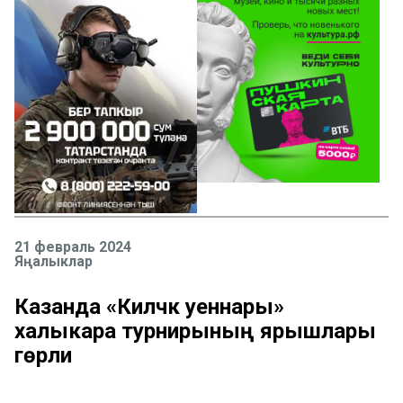
21 февраль 2024
Яңалыклар
Казанда «Киләчәк уеннары»
халыкара турнирының ярышлары
гөрли