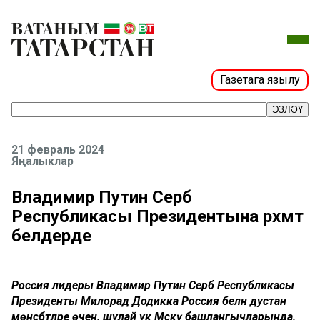
Газетага язылу
ЭЗЛӘҮ
21 февраль 2024
Яңалыклар
Владимир Путин Серб
Республикасы Президентына рәхмәт
белдерде
Россия лидеры Владимир Путин Серб Республикасы
Президенты Милорад Додикка Россия белән дустанә
мөнәсәбәтләре өчен, шулай ук Мәскәү башлангычларында,