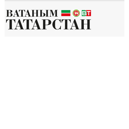
Татар телендә чыга торган иҗтимагый-сәяси газета.
Гамәлгә куючылар:
ТАТАРСТАН РЕСПУБЛИКАСЫ МИНИСТРЛАР КАБИНЕТЫ АППАРАТЫ,
ТАТАРСТАН РЕСПУБЛИКАСЫ ДӘҮЛӘТ СОВЕТЫ АППАРАТЫ.
Баш мөхәррир ФАЗУЛЛИН ИЛНАЗ ФАИС УЛЫ.
Газета Элемтә, мәгълүмати технологияләр һәм массакүләм
коммуникацияләр өлкәсендә күзәтчелек буенча федераль хезмәтенең
Татарстан Республикасы буенча идарәсендә теркәлгән. Теркәлү
таныклыгы: ПИ № ТУ16-01758, 23.08.2023.
«Ватаным Татарстан» газетасы сайтыннан материалларны
файдаланган очракта гиперссылка күрсәтү мәҗбүри.
Әлеге ресурста 16+ категорияләренә кергән мәгълүмат булырга
мөмкин.
Без cookie-файллар кулланабыз. «Ватаным Татарстан» сайтына
кергәндә сез әлеге белдерүгә, шәхси мәгълүматларны эшкәртүгә, Шәхси
мәгълүматлар турындагы сәясәткә һәм Конфиденциальлек сәясәте нигезендә
cookie файлларын куллануга ризалашасыз.
«Ватаным Татарстан» турында белешмә