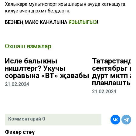
Халыкара мультиспорт ярышларын ачуда катнашуга
килүе өчен дә рәхмәт белдергән.
БЕЗНЕҢ МАКС КАНАЛЫНА
ЯЗЫЛЫГЫЗ
!
Охшаш язмалар
Исле балыкны
Татарстанда
нишләтергә? Укучы
сентябрьгә к
соравына «ВТ» җавабы
дүрт мәктәп а
планлаштыр
21.02.2024
21.02.2024
Комментарий 0
Фикер өстәү