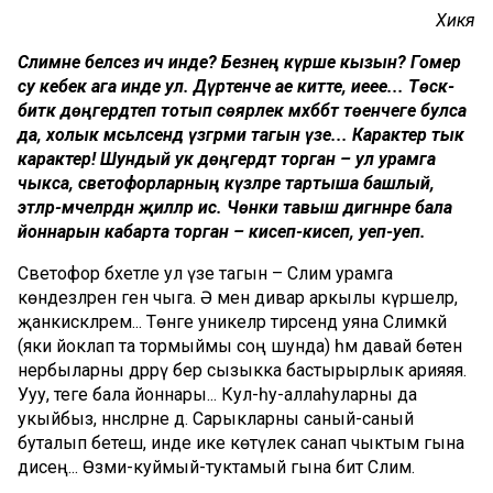
Хикәя
Сәлимәне беләсез ич инде? Безнең күрше кызын? Гомер
су кебек ага инде ул. Дүртенче ае китте, иеее... Төскә-
биткә дөңгердәтеп тотып сөярлек мәхәббәт төенчеге булса
да, холык мәсьәләсендә үзгәрми тагын үзе... Карактер тык
карактер! Шундый ук дөңгердәтә торган – ул урамга
чыкса, светофорларның күзләре тартыша башлый,
этләр-мәчеләрдән җилләр исә. Чөнки тавыш дигәннәре бала
йоннарын кабарта торган – кисеп-кисеп, уеп-уеп.
Светофор бәхетле ул үзе тагын – Сәлимә урамга
көндезләрен генә чыга. Ә менә дивар аркылы күршеләр,
җанкисәкләрем... Төнге уникеләр тирәсендә уяна Сәлимәкәй
(яки йоклап та тормыймы соң шунда) һәм давай бөтен
нербыларны дәррәү бер сызыкка бастырырлык арияяя.
Ууу, теге бала йоннары... Кул-һу-аллаһуларны да
укыйбыз, әннәсләрне дә. Сарыкларны саный-саный
буталып бетеш, инде ике көтүлек санап чыктым гына
дисең... Өзми-куймый-туктамый гына бит Сәлимә.