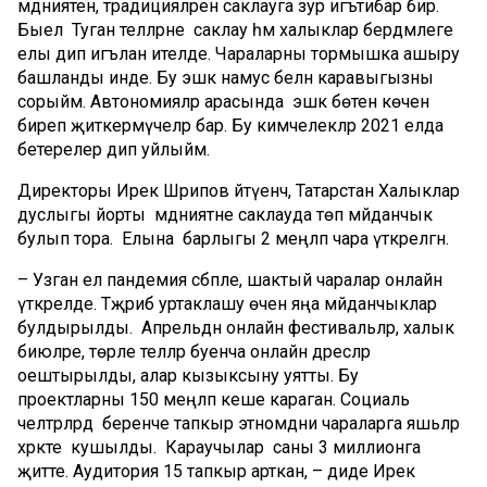
мәдәниятен, традицияләрен саклауга зур игътибар бирә.
Быел Туган телләрне саклау һәм халыклар бердәмлеге
елы дип игълан ителде. Чараларны тормышка ашыру
башланды инде. Бу эшкә намус белән каравыгызны
сорыйм. Автономияләр арасында эшкә бөтен көчен
биреп җиткермәүчеләр бар. Бу кимчелекләр 2021 елда
бетерелер дип уйлыйм.
Директоры Ирек Шәрипов әйтүенчә, Татарстан Халыклар
дуслыгы йорты мәдәниятне саклауда төп мәйданчык
булып тора. Елына барлыгы 2 меңләп чара үткәрелгән.
– Узган ел пандемия сәбәпле, шактый чаралар онлайн
үткәрелде. Тәҗрибә уртаклашу өчен яңа мәйданчыклар
булдырылды. Апрельдән онлайн фестивальләр, халык
биюләре, төрле телләр буенча онлайн дәресләр
оештырылды, алар кызыксыну уятты. Бу
проектларны 150 меңләп кеше караган. Социаль
челтәрләрдә беренче тапкыр этномәдәни чараларга яшьләр
хәрәкәте кушылды. Караучылар саны 3 миллионга
җитте. Аудитория 15 тапкыр арткан, – диде Ирек