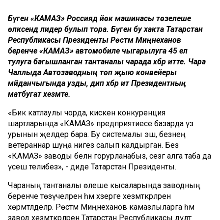
Бүген «КАМАЗ» Россиядә йөк машинасы төзелеше
өлкәсендә лидер булып тора. Бүген бу хакта Татарстан
Республикасы Президенты Рөстәм Миңнеханов
беренче «КАМАЗ» автомобиле чыгарылуга 45 ел
тулуга багышланган тантаналы чарада хәбәр итте. Чара
Чаллыда Автозаводның төп җыю конвейеры
мәйданчыгында узды, дип хәбәр итә Президентның
матбугат хезмәте.
«Бик катлаулы чорда, кискен конкуренция
шартларында «КАМАЗ» предприятиесе базарда үз
урынын җәелдерә бара. Бу системалы эш, безнең
ветераннар шуңа нигез салып калдырган. Без
«КАМАЗ» заводы белән горурланабыз, сезгә алга таба да
үсеш телибез», - диде Татарстан Президенты.
Чараның тантаналы өлеше кысаларында заводның
беренче төзүчеләрен һәм хәзерге хезмәткәрләрен
хөрмәтләделәр. Рөстәм Миңнеханов камазлыларга һәм
завод хезмәткәрләренә Татарстан Республикасы дәүләт