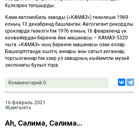
бүләкләрен тапшырды.
Кама автомобиль заводы («КАМАЗ») төзелеше 1969
елның 13 декабрендә башланган. Автогигант рекордлы
срокларда төзелгән һәм 1976 елның 16 февралендә үк
конвейердан беренче йөк машинасы – КАМАЗ-5320
чыга. «КАМАЗ» ның беренче машинасы озак еллар
Башкортстанда эшләгән, аннары аны сатып алганнар,
торгызганнар һәм хәзер ул заводның кыйммәтле музей
экспонаты булып тора.
Комментарий 0
16 февраль 2021
Җәмгыять
Аһ, Сәлимә, Сәлимә...