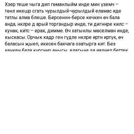
Хәзер теше чыга дип гөманлыйм инде мин үземчә –
төнлә икешәр сәгать чурылдый-чурылдый еламас иде
татлы алма бәлеше. Берсеннән-берсе кечкенә өч бала
анда, әнкәләре дә арый торгандыр инде, әти дигәннәре килсә –
кунак, китсә – ерак, димме. Өч хатынлы мөселман инде,
кыскасы. Орчык кадәр генә гәүдәле әнкәләре иртән иртүк, өч
баласын җыеп, икесен бакчага озатырга китә. Без
кечкенә бала күргәннәр анысы, елагына да ияләнеп беттек
– ә менә безнең биш яшьлек туганый – Әминүшкә
Сәлимәнең төнге кәнсиртләре тулаем стресс.
Соңгы араларда безнең чирләп торыш. Шуңа төнлә
үзебездә дә йокы өстән-өстән генә. Әминә Мәһдиев
повестендагыча тыңкыш борын, төне буена маңка
белән көрәшәбез, ул судыр, чәйдер, компоттыр ише нәстәдән
гарык, кем әйтмешли. Ә монда – күршедә теге кәтүк
елый. Әминә тавыш ишетелүгә үк тавык төсле кортлана
башлый, кыбырсау – үртәлүгә, үртәлү катгый карарлар
кабул итүгә этәрә. «Бәлки, без аларга керербез?», «Бәлки,
аңа берәр нәрсә кирәктер? Бәлки, ул әйбер бездә бардыр?»,