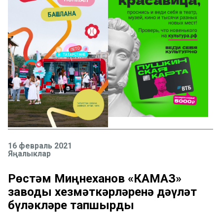
16 февраль 2021
Яңалыклар
Рөстәм Миңнеханов «КАМАЗ»
заводы хезмәткәрләренә дәүләт
бүләкләре тапшырды