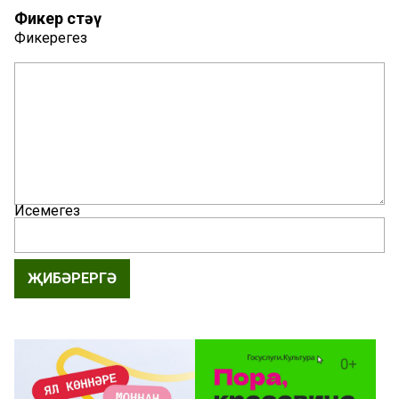
Фикер өстәү
Фикерегез
Исемегез
ҖИБӘРЕРГӘ