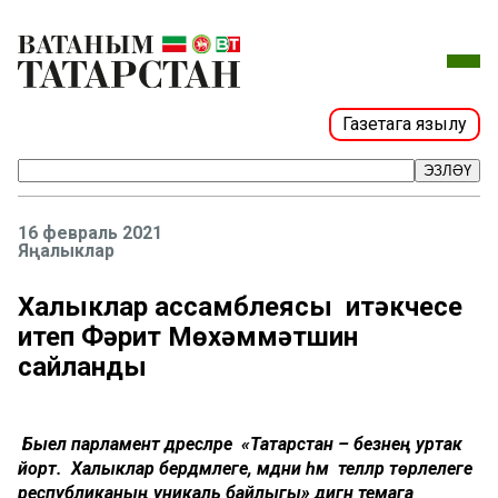
Газетага язылу
ЭЗЛӘҮ
16 февраль 2021
Яңалыклар
Халыклар ассамблеясы җитәкчесе
итеп Фәрит Мөхәммәтшин
сайланды
Быел парламент дәресләре «Татарстан – безнең уртак
йорт. Халыклар бердәмлеге, мәдәни һәм телләр төрлелеге
республиканың уникаль байлыгы» дигән темага