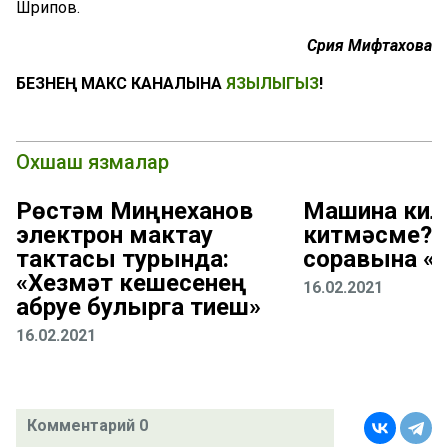
Шәрипов.
Сәрия Мифтахова
БЕЗНЕҢ МАКС КАНАЛЫНА
ЯЗЫЛЫГЫЗ
!
Охшаш язмалар
Рөстәм Миңнеханов
Машина кил
электрон мактау
китмәсме? 
тактасы турында:
соравына «В
«Хезмәт кешесенең
16.02.2021
абруе булырга тиеш»
16.02.2021
Комментарий 0