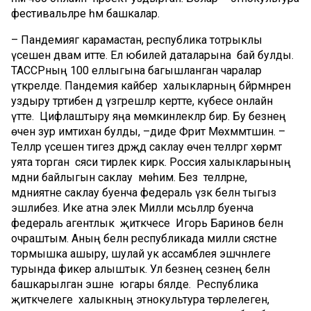
фестивальләре һәм башкалар.
– Пандемиягә карамастан, республика тотрыклы
үсешен дәвам итте. Ел юбилей даталарына бай булды.
ТАССРның 100 еллыгына багышланган чаралар
үткәрелде. Пандемия кайбер халыкларның бәйрәмнәрен
уздыру тәртибенә дә үзгәрешләр кертте, күбесе онлайн
үтте. Цифлаштыру яңа мөмкинлекләр бирә. Бу безнең
өчен зур имтихан булды, –диде Фәрит Мөхәммәтшин. –
Телләр үсешен тигез дәрәҗәдә саклау өчен телләргә хөрмәт
уята торган сәяси тирәлек кирәк. Россия халыкларының
мәдәни байлыгын саклау мөһим. Без телләрне,
мәдәниятне саклау буенча федераль үзәк белән тыгыз
эшлибез. Ике атна элек Милли мәсьәләләр буенча
федераль агентлык җитәкчесе Игорь Баринов белән
очраштым. Аның белән республикада милли сәясәтне
тормышка ашыру, шулай ук ассамблея эшчәнлеге
турында фикер алыштык. Ул безнең сезнең белән
башкарылган эшне югары бәяләде. Республика
җитәкчелеге халыкның этнокультура төрлелеген,