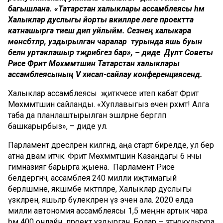
багышлана. «Татарстан халыклары ассамблеясы һәм
Халыклар дуслыгы йорты вәкилләре әлеге проектта
катнашырга тиеш дип уйлыйм. Сезнең халыкара
мөнәсәбәтләр, уздырылган чаралар турында яшь буын
белән уртаклашыр тәҗрибәгез бар», – диде Дәүләт Советы
Рәисе Фәрит Мөхәммәтшин Татарстан халыклары
ассамблеясының V хисап-сайлау конференциясендә.
Халыклар ассамблеясы җитәкчесе итеп кабат Фәрит
Мөхәммәтшин сайланды. «Хуплавыгыз өчен рәхмәт! Алга
таба да планлаштырылган эшләрне бергәләп
башкарырбыз», – диде ул.
Парламент дәресләренә килгәндә, аңа старт бирелде, ул бер
атна дәвам итәчәк. Фәрит Мөхәммәтшин Казандагы 6 нчы
гимназиягә барырга җыена. Парламент Рәисе
белдергәнчә, ассамблея 240 милли иҗтимагый
берләшмәне, якшәмбе мәктәпләре, Халыклар дуслыгы
үзәкләрен, яшьләр бүлекләрен үз эченә ала. 2020 елда
милли автономия ассамблеясы 1,5 меңнән артык чара
һәм 400 онлайн проект уздырган. Болар – этнокультура