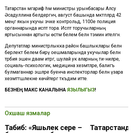
Татарстан мәгариф һәм министры урынбасары Алсу
Әсадуллина белдергәнчә, август башында мәктәпләрдә 42
меңгә якын укучы эчке контрольдә, 1100е полиция
органнарында исәптә тора. Исәптә торучыларның
яртысыннан артыгы өстәмә белем белән тәэмин ителгән.
Депутатлар министрлыкка район башлыклары белән
берлектә белем бирү оешмаларында укучылар белән
тәрбия эшен дәвам итәргә, шулай ук аларның әти-әниләре,
социаль-психологик, медицина хезмәтләре, балигъ
булмаганнар эшләре буенча инспекторлар белән үзара
хезмәттәшлекне көчәйтергә тәкъдим итте.
БЕЗНЕҢ МАКС КАНАЛЫНА
ЯЗЫЛЫГЫЗ
!
Охшаш язмалар
Табиб: «Яшьлек сере –
Татарстанд