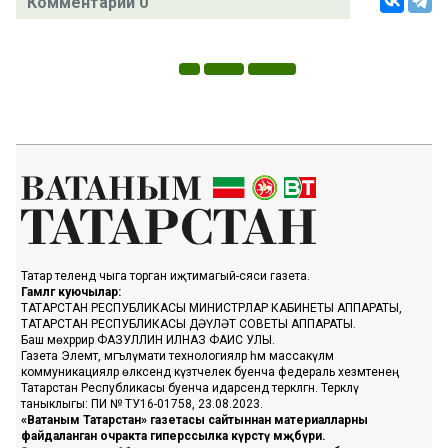
Комментарий 0
Татар телендә чыга торган иҗтимагый-сәяси газета.
Гамәлгә куючылар:
ТАТАРСТАН РЕСПУБЛИКАСЫ МИНИСТРЛАР КАБИНЕТЫ АППАРАТЫ,
ТАТАРСТАН РЕСПУБЛИКАСЫ ДӘҮЛӘТ СОВЕТЫ АППАРАТЫ.
Баш мөхәррир ФАЗУЛЛИН ИЛНАЗ ФАИС УЛЫ.
Газета Элемтә, мәгълүмати технологияләр һәм массакүләм
коммуникацияләр өлкәсендә күзәтчелек буенча федераль хезмәтенең
Татарстан Республикасы буенча идарәсендә теркәлгән. Теркәлү
таныклыгы: ПИ № ТУ16-01758, 23.08.2023.
«Ватаным Татарстан» газетасы сайтыннан материалларны
файдаланган очракта гиперссылка күрсәтү мәҗбүри.