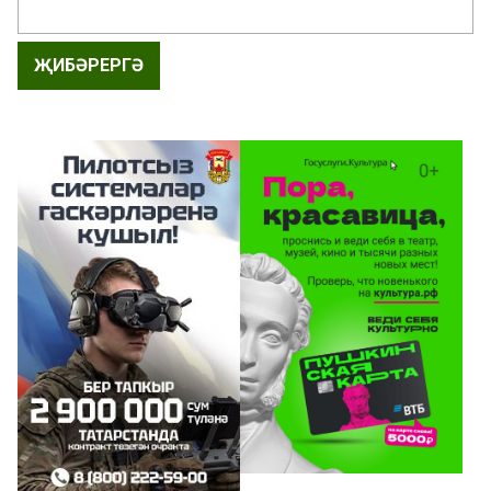
ҖИБӘРЕРГӘ