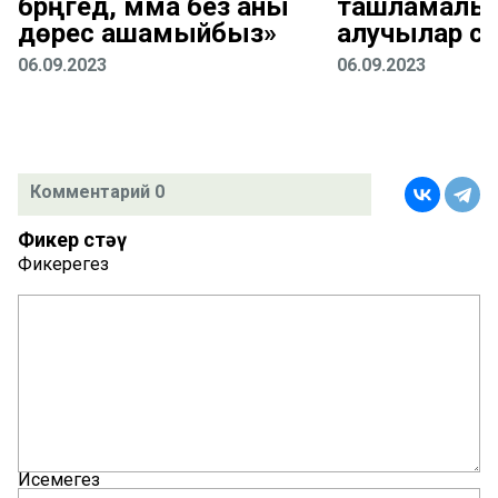
бәрәңгедә, әмма без аны
ташламалы 
дөрес ашамыйбыз»
алучылар са
06.09.2023
06.09.2023
Комментарий 0
Фикер өстәү
Фикерегез
Исемегез