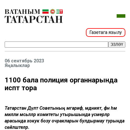
Газетага язылу
ЭЗЛӘҮ
06 сентябрь 2023
Яңалыклар
1100 бала полиция органнарында
исәптә тора
Татарстан Дәүләт Советының мәгариф, мәдәният, фән һәм
милли мәсьәләләр комитеты утырышында үсмерләр
арасында хокук бозу очракларын булдырмау турында
сөйләштеләр.