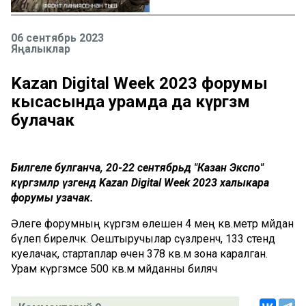
06 сентябрь 2023
Яңалыклар
Kazan Digital Week 2023 форумы
кысасында урамда да күргәзмә
булачак
Билгеле булганча, 20-22 сентябрьдә "Казан Экспо"
күргәзмәләр үзәгендә Kazan Digital Week 2023 халыкара
форумы узачак.
Әлеге форумның күргәзмә өлешенә 4 мең кв.метр мәйдан
бүлеп биреләчәк. Оештыручылар сүзләренчә, 133 стенд
куелачак, стартаплар өчен 378 кв.м зона каралган.
Урам күргәзмәсе 500 кв.м мәйданны биләячә