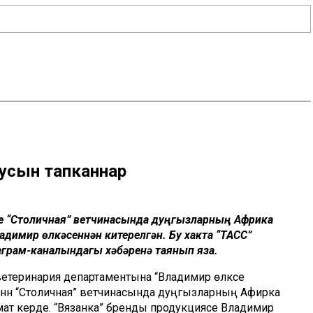
усын тапканнар
че “Столичная” ветчинасында дуңгызларның Африка
димир өлкәсеннән китерелгән. Бу хакта “ТАСС”
грам-каналындагы хәбәренә таянып яза.
 ветеринария департаментына “Владимир өлкәсе
еннән “Столичная” ветчинасында дуңгызларның Афирка
ат керде. “Вязанка” бренды продукциясе Владимир