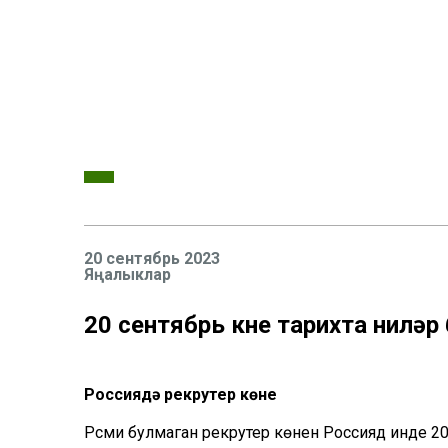
20 сентябрь 2023
Яңалыклар
20 сентябрь көне тарихта ниләр
Россиядә рекрутер көне
Рәсми булмаган рекрутер көнен Россиядә инде 20 е