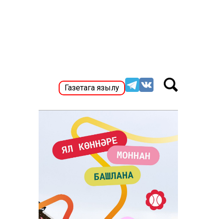
Газетага язылу