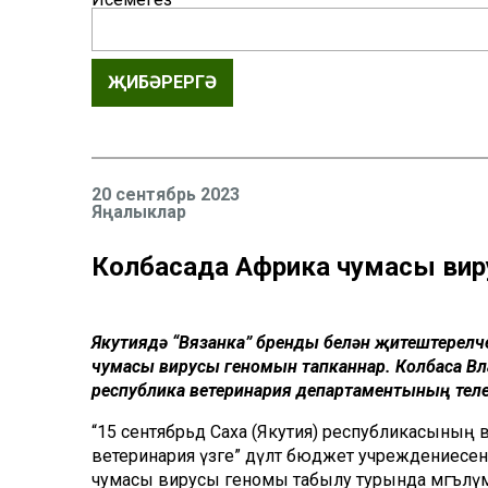
ҖИБӘРЕРГӘ
20 сентябрь 2023
Яңалыклар
Колбасада Африка чумасы вир
Якутиядә “Вязанка” бренды белән җитештерелү
чумасы вирусы геномын тапканнар. Колбаса Вла
республика ветеринария департаментының теле
“15 сентябрьдә Саха (Якутия) республикасының
ветеринария үзәге” дәүләт бюджет учреждениес
чумасы вирусы геномы табылу турында мәгълүм