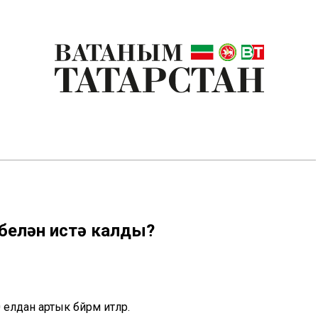
 белән истә калды?
лдан артык бәйрәм итәләр.