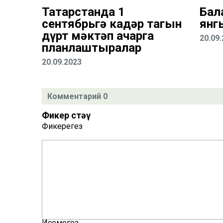
Татарстанда 1
Бал
сентябрьгә кадәр тагын
янг
дүрт мәктәп ачарга
20.09
планлаштыралар
20.09.2023
Комментарий 0
Фикер өстәү
Фикерегез
Исемегез