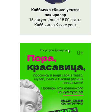
Кайбычка «Кичке уен»га
чакыралар
15 август көнне 15.00 сәгатьтә
Кайбычта «Кичке уен»
республика фестивале
узачак. Анда республиканың
Апас, Буа, Арча, Кукмара
кебек унлап районыннан һәм
күрше Чувашия, Мари Эл
республикаларыннан иҗат
коллективлары катнаша.