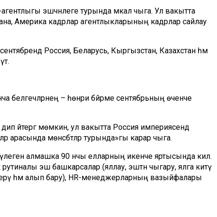
гентлыгы эшчәнлеге турында мәкалә чыга. Ул вакытта
лана, Америка кадрлар агентлыкларының кадрлар сайлау
ентябрендә Россия, Беларусь, Кыргызстан, Казахстан һәм
тә.
ча белгечләрнең – һөнәри бәйрәме сентябрьның өченче
ип әйтергә мөмкин, ул вакытта Россия империясендә
 арасында мөнәсәбәтләр турында»гы карар чыга.
бүлегенә алмашка 90 нчы елларның икенче яртысында килә.
к рутиналы эш башкарсалар (яллау, эштән чыгару, ялга китү
ләштерү һәм алып бару), HR-менеджерларның вазыйфалары