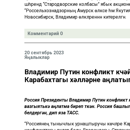
шәһәрендә “Стародворские колбасы” ябык акционер
“Россельхознадзорның Амурск өлкәсе һәм Якутия 
Новосибирск, Владимир өлкәләреннән китерелгән.
Комментарий 0
20 сентябрь 2023
Яңалыклар
Владимир Путин конфликт көчә
Карабахтагы хәлләрне аңлатып
Россия Президенты Владимир Путин конфликт к
вазгыятькә аңлатма биреп үткән. Россия башл
белдергән, дип яза ТАСС.
“Россиянең тынычлык урнаштыручы көчләре Кара