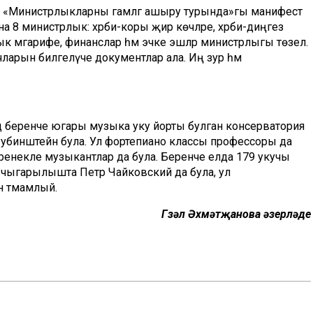
 I «Министрлыкларны гамәлгә ашыру турында»гы манифест
на 8 министрлык: хәрби-коры җир көчләре, хәрби-диңгез
ык мәгарифе, финанслар һәм эчке эшләр министрлыгы төзелә.
ларын билгеләүче документлар ала. Иң зур һәм
дә беренче югары музыка уку йорты булган консерватория
убинштейн була. Ул фортепиано классы профессоры да
енекле музыкантлар да була. Беренче елда 179 укучы
е чыгарылышта Петр Чайковский да була, ул
 тәмамлый.
Гүзәл Әхмәтҗанова әзерләде