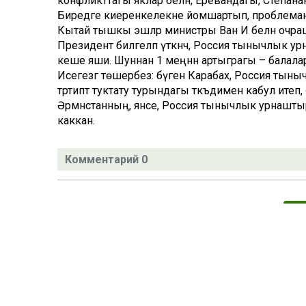
конфликттагы яклар белән, Еревандагы, Степанак
Биредәге киеренкелекне йомшартып, проблеманы 
Кытай тышкы эшләр министры Ван И белән очра
Президент билгеләп үткәнчә, Россия тынычлык у
кеше яши. Шуннан 1 меңнән артыграгы – балалар
Исегезгә төшерәбез: бүген Карабах, Россия тын
тәртиптә туктату турындагы тәкъдимен кабул ите
Әрмәнстанның, янәсе, Россия тынычлык урнаштыр
каккан.
Комментарий 0