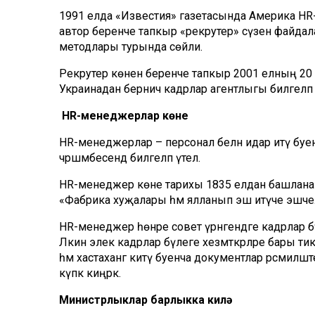
1991 елда «Известия» газетасында Америка HR-а
автор беренче тапкыр «рекрутер» сүзен файда
методлары турында сөйли.
Рекрутер көнен беренче тапкыр 2001 елның 20 с
Украинадан берничә кадрлар агентлыгы билгеләп ү
HR-менеджерлар көне
HR-менеджерлар – персонал белән идарә итү буен
чәршәмбесендә билгеләп үтелә.
HR-менеджер көне тарихы 1835 елдан башлана д
«Фабрика хуҗалары һәм ялланып эш итүче эшчеләр
HR-менеджер һөнәре совет үрнәгендәге кадрлар 
Ләкин элек кадрлар бүлеге хезмәткәрләре бары ти
һәм хастаханәгә китү буенча документлар рәсми
күпкә киңрәк.
Министрлыклар барлыкка килә