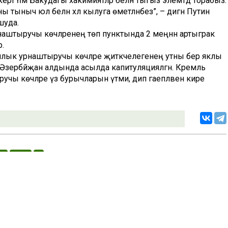
ерт һәм Бакудагы хакимиятләр белән тыгыз элемтәдә торабыз.
тыныч юл белән хәл кылуга өметләнәбез”, – дигән Путин
шуда.
рнаштыручы көчләренең төп пунктында 2 меңнән артыграк
.
ычлык урнаштыручы көчләре җитәкчелегенең утны бер яклы
п, Әзербәйҗан алдында асылда капитуляцияләгән. Кремль
учы көчләре үз бурычларын үтәми, дип гаепләвен кире
«Ватаным