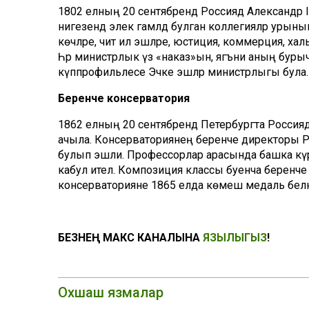
1802 елның 20 сентябрендә Россиядә Александр
нигезендә элек гамәлдә булган коллегияләр урыны
көчләре, чит ил эшләре, юстиция, коммерция, хал
Һәр министрлык үз «наказ»ын, ягъни аның бурыч
күппрофильлесе Эчке эшләр министрлыгы була.
Беренче консерватория
1862 елның 20 сентябрендә Петербургта Россия
ачыла. Консерваториянең беренче директоры Р
булып эшли. Профессорлар арасында башка күр
кабул ителә. Композиция классы буенча беренч
консерваторияне 1865 елда көмеш медаль белән
БЕЗНЕҢ МАКС КАНАЛЫНА
ЯЗЫЛЫГЫЗ
!
Охшаш язмалар