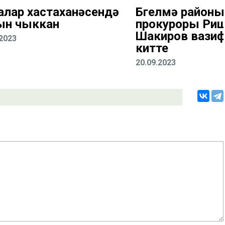
алар хастаханәсендә
Бөгелмә районы
ын чыккан
прокуроры Ри
Шакиров вази
.2023
китте
20.09.2023