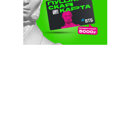
шат
фасыннан