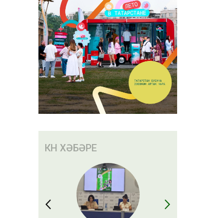
КӨН ХӘБӘРЕ