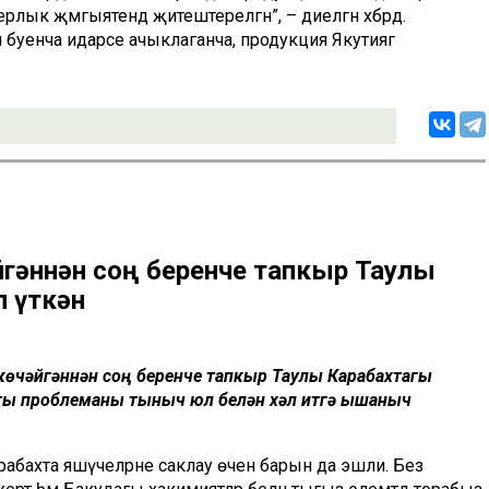
лык җәмгыятендә җитештерелгән”, – диелгән хәбәрдә.
буенча идарәсе ачыклаганча, продукция Якутиягә
йгәннән соң беренче тапкыр Таулы
 үткән
өчәйгәннән соң беренче тапкыр Таулы Карабахтагы
ыгы проблеманы тыныч юл белән хәл итүгә ышаныч
бахта яшәүчеләрне саклау өчен барын да эшли. Без