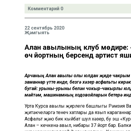
Комментарий 0
22 сентябрь 2020
Җәмгыять
Алан авылының клуб мөдире: «
өч йортның берсендә артист яш
Арчаның Алан авылы олы юлдан җиде чакрым ч
заманнар үтте инде, безгә хәзер асфальты ки
бугай: урыны-урыны белән чокыр-чакырлы юлда
мәйтәм, машинамның ходовойларын бетерә инде
Урта Курса авылы җирлеге башлыгы Рәмзия Ваф
җитәкчеләргә үтенеч хатлары да язып караганнар
Асфальт җәю бик кыйбат шул хәзер, бу эш «Ку
Алан – кечкенә авыл, нибары 37 йорт бар. Бәлк