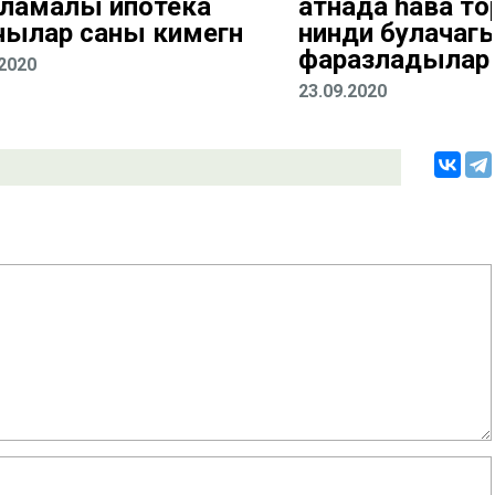
ламалы ипотека
атнада һава 
чылар саны кимегән
нинди булачаг
фаразладылар
.2020
23.09.2020