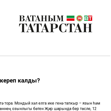
н кереп калды?
ә тора. Мондый хәл елга ике генә тапкыр – язын һәм
н төннең озынлыгы бөтен Җир шарында бер төсле, 12