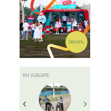
КӨН ХӘБӘРЕ
әсе