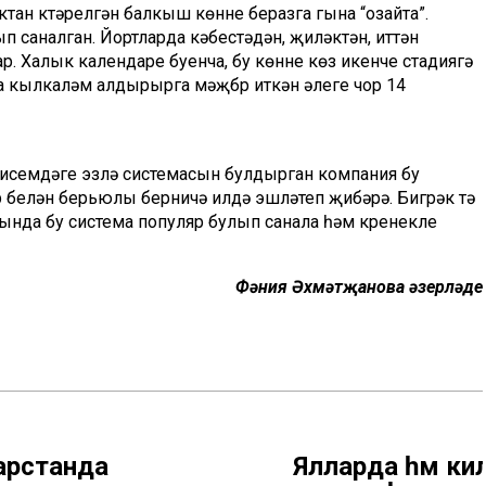
тан күтәрелгән балкыш көнне беразга гына “озайта”.
п саналган. Йортларда кәбестәдән, җиләктән, иттән
ар. Халык календаре буенча, бу көнне көз икенче стадиягә
на кылкаләм алдырырга мәҗбүр иткән әлеге чор 14
к исемдәге эзләү системасын булдырган компания бу
 белән берьюлы берничә илдә эшләтеп җибәрә. Бигрәк тә
рында бу система популяр булып санала һәм күренекле
Фәния Әхмәтҗанова әзерләде
арстанда
Ялларда һәм кил