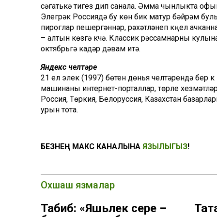
сәгатькә тигез дип санала. Әмма чынлыкта офык
Элегрәк Россиядә бу көн бик матур бәйрәм булы
пироглар пешергәннәр, рәхәтләнеп күңел ачканн
– алтын көзгә күчә. Классик рәссамнарны кулы
октябрьгә кадәр дәвам итә.
Яндекс челтәре
21 ел элек (1997) бөтен дөнья челтәрендә бер ү
машинаны интернет-порталлар, төрле хезмәтләр
Россия, Төркия, Белоруссия, Казахстан базарла
урын тота.
БЕЗНЕҢ МАКС КАНАЛЫНА
ЯЗЫЛЫГЫЗ
!
Охшаш язмалар
Табиб: «Яшьлек сере –
Тат