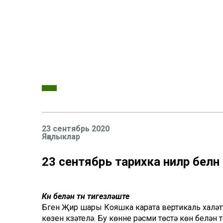
23 сентябрь 2020
Яңалыклар
23 сентябрь тарихка ниләр белә
Көн белән төн тигезләште
Бүген Җир шары Кояшка карата вертикаль халәтт
көзен күзәтелә. Бу көнне рәсми төстә көн белә