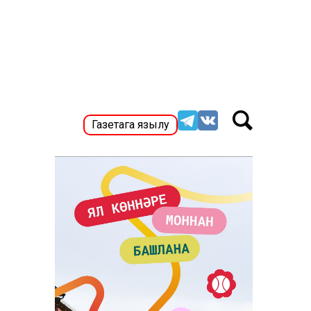
Газетага язылу