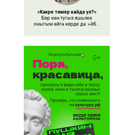
торышы
ын
«Кәкре тимер кайда ул?»
Бер көн тугыз яшьлек
оныгым өйгә керде дә: «Әби,
безнең кәкре тимер кайда
ул?» – дип сорады.