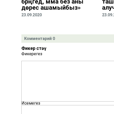
бәрәңгедә, әмма без аны
таш
дөрес ашамыйбыз»
алу
23.09.2020
23.09
Комментарий 0
Фикер өстәү
Фикерегез
Исемегез