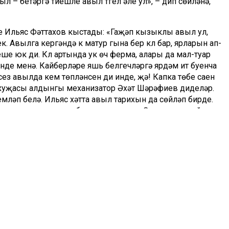
 – бетәргә тиешле авыл түгел әле ул», – дип сөйләнә,
че Ильяс Фәттахов кыстады: «Гаҗәп кызыклы авыл ул,
ек. Авылга кергәндә үк матур гына бер күл бар, ярларын ап-
еше юк ди. Күл артында ук өч ферма, алары да мал-туар
 инде менә. Кайберләре яшь белгечләргә ярдәм итү буенча
ез авылда кем төпләнсен ди инде, җә! Капка төбе саен
 хуҗасы алдынгы механизатор Әхәт Шәрәфиев диделәр.
емләп белә. Ильяс хәтта авыл тарихын да сөйләп бирде.
ан, аерым колхоз булып та яшәгән. Сүз уңаеннан әйтим
 бүген дә колхоз дип атыйлар, ширкәт җитәкчесе Рәүф
идәтеле». Гомумән, бу ширкәт районда яшәү-эшләү
итүче бердәнбер хуҗалык санала. Быел уракны беренче
ан 50шәр центнер уңыш чыккан. Монда Аланның да өлеше
ктырганнар.
ап килә. Рәмзия Вафина: «Алан – зур, тату бер гаилә ул», –
 бер-беренең хәленә кереп яши. Әхәт тә әйтеп торды әле:
гереп килеп җитә. Берсе түкләрне (тюк) җиргә төшерә,
нчеләре печәнлеккә урнаштырып та куя. Әйткәнне дә көтеп