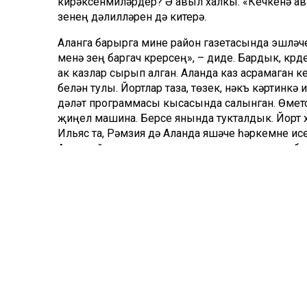
кирәксенмиләрдер? Ә авыл халкы: «Кечкенә авыл
үзенең дәлилләрен дә китерә.
Аланга барырга мине район газетасында эшләү
менә үзең баргач күрерсең», – диде. Бардык, күрд
ак казлар сырып алган. Аланда каз асрамаган к
белән тулы. Йортлар таза, төзек, нәкъ кәртинкә
дәүләт программасы кысасында салынган. Өметс
җиңел машина. Берсе янында тукталдык. Йорт
Ильяс та, Рәмзия дә Аланда яшәүче һәркемне ис
Алан кайчандыр колхоздан аерылып чыккан булг
әле: Алан авылы кергән «Курса МТС»ы ширкәтен
Гыйлаҗетдинов та халык телендә – «колхоз перс
рәвешен әллә ни үзгәртмичә матур гына гомер 
булып тәмамлаган, бөртеклеләрнең гектарынн
зур. Кайбер басулардан 52шәр центнер иген су
Халык «күмәк хуҗалык» дигән сүзнең асылын расл
дигән иде. Монда халык бер-беренә ярдәм итеп,
«Берәрсенә печән китерсәләр, яшьләр шундук йө
икенчесе тәгәрәтеп ишегалдына алып керә, өче