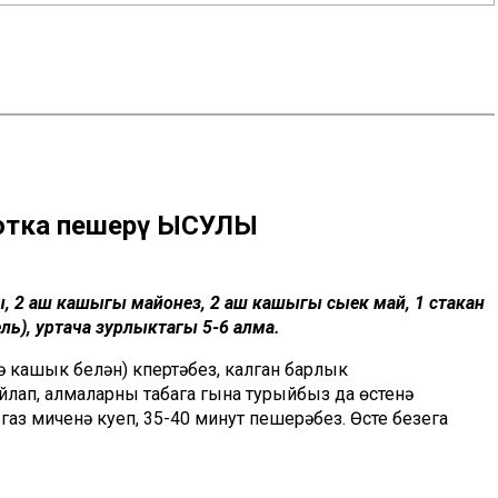
лотка пешерү ЫСУЛЫ
ы, 2 аш кашыгы майонез, 2 аш кашыгы сыек май, 1 стакан
ль), уртача зурлыктагы 5-6 алма.
кашык белән) күпертәбез, калган барлык
лап, алмаларны табага гына турыйбыз да өстенә
з миченә куеп, 35-40 минут пешерәбез. Өсте безега