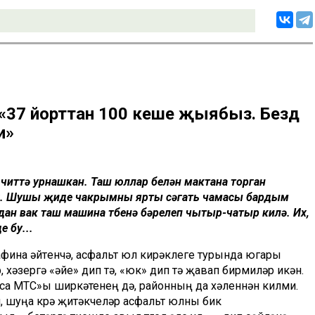
37 йорттан 100 кеше җыябыз. Бездә
и»
иттә урнашкан. Таш юллар белән мактана торган
рәк. Шушы җиде чакрымны ярты сәгать чамасы бардым
н вак таш машина төбенә бәрелеп чытыр-чатыр килә. Их,
 бу...
ина әйтүенчә, асфальт юл кирәклеге турында югары
, хәзергә «әйе» дип тә, «юк» дип тә җавап бирмиләр икән.
рса МТС»ы ширкәтенең дә, районның да хәленнән килми.
и, шуңа күрә җитәкчеләр асфальт юлны бик