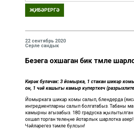
ҖИБӘРЕРГӘ
22 сентябрь 2020
Серле сандык
Безега охшаган бик тәмле шар
Кирәк булачак: 3 йомырка, 1 стакан шикәр ком
он, 1 чәй кашыгы камыр күперткеч (разрыхлите
Йомыркага шикәр комы салып, блендерда (яисә 
ингредиентларны салып болгатабыз. Табаны май
камырны агызабыз. 180 градуска җылытылган га
охшап торган телеңне йотарлык шарлотка әзер!
Чәйләрегез тәмле булсын!