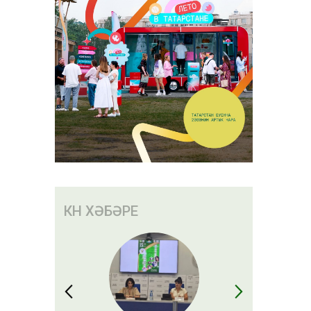
КӨН ХӘБӘРЕ