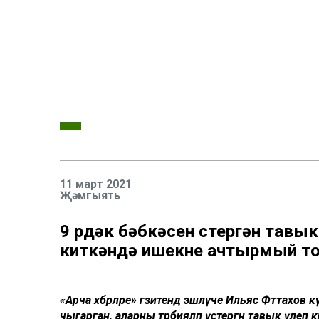
11 март 2021
Җәмгыять
9 үрдәк бәбкәсен үстергән тавы
киткәндә ишекне ачтырмый т
«Арча хәбәрләре» гәзитендә эшләүче Ильяс Фәттахов кү
чыгарган, аларны тәрбияләп үстергән тавык үлеп 