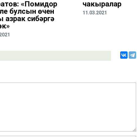
атов: «Помидор
чакыралар
ле булсын өчен
11.03.2021
ы азрак сибәргә
әк»
.2021