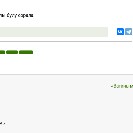
лы булу сорала.
«Ватаным
АТЫ,