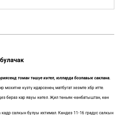
 булачак
риториясендә томан төшүе көтелә, юлларда бозлавык саклана.
рә мохитне күзәтү идарәсенең матбугат хезмәте хәбәр итте.
ндез бераз кар явуы көтелә. Җил төньяк-көнбатыштан, көн
ка кадәр салкын булуы ихтимал. Көндез 11-16 градус салкын