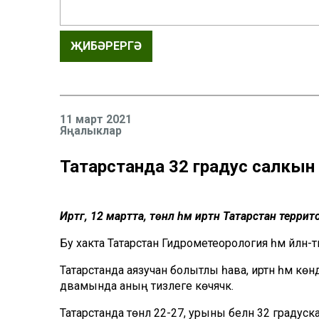
ҖИБӘРЕРГӘ
11 март 2021
Яңалыклар
Татарстанда 32 градус салкын
Иртәгә, 12 мартта, төнлә һәм иртән Татарстан тер
Бу хакта Татарстан Гидрометеорология һәм әйләнә-ти
Татарстанда аязучан болытлы һава, иртән һәм кө
дәвамында аның тизлеге көчәячәк.
Татарстанда төнлә 22-27, урыны белән 32 градус