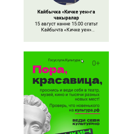
Кайбычка «Кичке уен»га
чакыралар
15 август көнне 15.00 сәгатьтә
Кайбычта «Кичке уен»
республика фестивале
узачак. Анда республиканың
Апас, Буа, Арча, Кукмара
кебек унлап районыннан һәм
күрше Чувашия, Мари Эл
республикаларыннан иҗат
коллективлары катнаша.