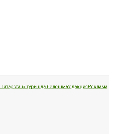
 Татарстан» турында белешмә
Редакция
Реклама