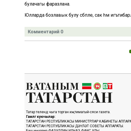
булачагы фаразлана.
Юлларда бозлавык булу сәбәпле, сак һәм игътибар
Комментарий 0
Татар телендә чыга торган иҗтимагый-сәяси газета.
Гамәлгә куючылар:
ТАТАРСТАН РЕСПУБЛИКАСЫ МИНИСТРЛАР КАБИНЕТЫ АППАР
ТАТАРСТАН РЕСПУБЛИКАСЫ ДӘҮЛӘТ СОВЕТЫ АППАРАТЫ.
Баш мөхәррир ФАЗУЛЛИН ИЛНАЗ ФАИС УЛЫ.