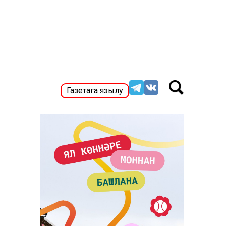
Газетага язылу