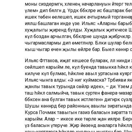
моны сиздермәгән, хәленең начарлануын әйтергә т
үлем» дип бәяләгән дә. Үрдәк бәбкәләре исә баштарак
ишек төбенә өелешеп, ишек ачтырмый торганнар, д
ияләшә башлаган инде үзе. Ильяс: «Аларны барыбер
хуҗалыгы җирендә булды. Хуҗалык җитәкчесе Шәйду
күл боздан арчылгач, бәбкәләрне шунда җибәрәчәклә
чыгармаслармы дип өметләнәләр. Бәлки шулар белән 
кыш чыгар өчен җылы өйләре бар. Быел көннәр суы
Ильяс Фәттахов, иҗат кешесе буларак, әллә нинди
сөйләшеп карыйм әле, күл буенда тавыкка һәйкәл
килүче күп булмас, һәйкәлне авыл уртасына куярга
Ильяс чынга алды: «Ә нигә куймаска? Тәрбияви якт
җанлы тавык турында сөйләр идек», – ди. Үзем дә
таш һәйкәл салмыйча, тавык сурәтен фанера-мазар
бәбкәсенә ана булган тавык истәлегенә» дигәнрәк сүз
Шушы көннәрдә бер районның авылы зиратында яң
Курса Почмак тавыгын газиз баласын зиратта таш
карыйм. Алар – икесе ике төрле җан ияләре. Берсе
үз баласын үтерүче. Җир йөзендә аналарга һәйкәллә
кош-кортларга һәйкәлләр куелуын ишеткән бар. Шуң