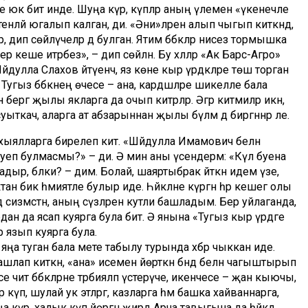
еле юк бит инде. Шуңа күрә, күпләр аның үлемен «үкенечле
 бөтенләй югалып калган, ди. «Әни»ләрен алып чыгып киткәндә,
ип сөйләүчеләр дә булган. Ятим бәбкәләр әнисез тормышка
 кеше итәрбез», – дип сөйләнә. Бу хәлләр «Ак Барс-Агро»
лла Сәлахов әйтүенчә, яз көне кыр үрдәкләре төшә торган
р. Тугыз бәбкәнең өчесе – ана, кардәшләре шикелле бала
бергә җылы якларга да очып китәрләр. Әгәр китмиләр икән,
ткач, аларга ат абзарыннан җылы бүлмә дә биргәннәр әле.
 хыялларга бирелеп китә. «Шәйдулла Имамович белән
 куеп булмасмы?» – ди. Ә мин аны үсендерәм: «Күл буена
дыр, бәлки? – дим. Болай, шаяртыбрак әйткән идем үзе, ә
ан бик әһәмиятле булыр иде. Һәйкәлне күргән һәр кешегә олы
 сизмәстән, аның сүзләрен куәтли башладым. Бер уйлаганда,
дан да ясап куярга була бит. Ә янына «Тугыз кыр үрдәге
ләр язып куярга була.
а туган бала мәете табылу турында хәбәр чыккан иде.
лап киткән, «ана» исемен йөрткән бәндә белән чагыштырып
 чит бәбкәләрне тәрбияләп үстерүче, икенчесе – җан кыючы,
р күп, шулай ук этләргә, казларга һәм башка хайваннарга,
а күрә, халык күп йөргән җирдә Арча тавыгына да һәйкәл