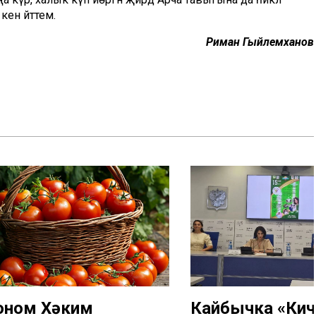
енә әйттем.
Риман Гыйлемханов
оном Хәким
Кайбычка «Кич