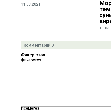
Мор
11.03.2021
тәм
сун
кир
11.03
Комментарий 0
Фикер өстәү
Фикерегез
Исемегез