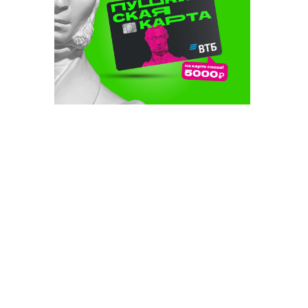
ке уен»га