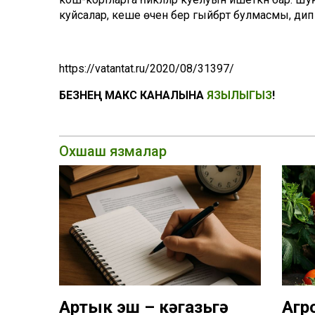
куйсалар, кеше өчен бер гыйбрәт булмасмы, дип к
https://vatantat.ru/2020/08/31397/
БЕЗНЕҢ МАКС КАНАЛЫНА
ЯЗЫЛЫГЫЗ
!
Охшаш язмалар
Артык эш – кәгазьгә
Агр