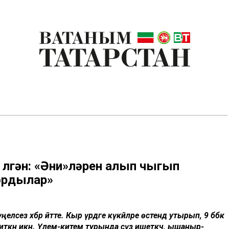
к үлгән: «Әни»ләрен алып чыгып
ордылар»
ңелсез хәбәр әйтте. Кыр үрдәге күкәйләре өстендә утырып, 9 бәбкә
киткән икән. Үлем-китем турында сүз ишеткәч, ышаныр-