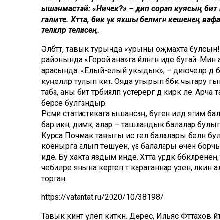
ышанмастай: «Ничек?» – дип сорап куясың бит инд
галәмәте. Хәтта, бик үк яхшы белмәгән кешенең ва
теләкләр телисең.
Әлбәттә, тавык турында «урыны оҗмахта булсын
районында «Герой ана»га әйләнгән иде бугай. М
арасында: «Елый-елый укыдык», – диючеләр дә б
күңелләр тулып китә. Ояда утырып бәбкә чыгару гына
таба, аны бит тәрбияләп үстерергә дә кирәк әле. Ар
берсе булгандыр.
Рәсми статистикага ышансаң, бүген илдә ятим б
бар икән, димәк, алар – ташландык балалар булып
Курса Почмак тавыгы исә гел балалары белән булд
коенырга алып төшүен, үз балалары өчен борчы
иде. Бу хакта яздым инде. Хәтта үрдәк бәбкәләре
чебиләре янына кертеп тә караганнар үзен, ләкин 
торган.
https://vatantat.ru/2020/10/38198/
Тавык кинәт үлеп киткән. Дөрес, Ильяс Фәттахов әйт