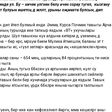
е ул. Бу – ничек үлгәнен белү өчен сорау түгел, ә кызгану
фат булуын ишетсәң дә жәлләтә, урыны оҗмахта булсын, дип
!» дип әйтеп булмый инде. Әмма, Курса Почмак тавыгы Арча
ин аның турында ике тапкыр яздым. «ВТ» укучылары
улды. Шул тавыкны күз алдына китерәм дә, үземнең дә
 – бер нәрсә, мәрхүмә әбием Мәүлиха әйтмешли, баланы эт тә
ча тавыгы исә, «гүзәл затлар» арасында иң «кешелекле»ләрнең
алалар саны – 654 мең, шуларның 84 процентының әти-әнисе
 чыга.
ы. Аның тугыз бәбкәсен үз артыннан ияртеп, күлгә су
лып, яр буенда арлы-бирле йөрүен шаккатып сөйлиләр
нең тавык белән бер куначада утыруларын да яздым. Тавык
аларны ятсынган, үрдәк бәбкәләре янына чыгарга талпынып
үенчә, бер-ике көн кәефсезләнеп йөргән, әмма кешеләргә аны-