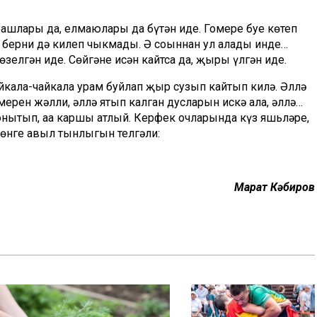
рашлары да, елмаюлары да бүтән иде. Гомере буе көтеп
 берни дә килеп чыкмады. Ә соңыннан ул аңлады инде…
зелгән иде. Сөйгәне исән кайтса да, җыры үлгән иде.
чайкала-чайкала урам буйлап җыр сузып кайтып килә. Әллә
ерен жәлли, әллә ятып калган дусларын искә ала, әллә…
нытып, аңа каршы атлый. Керфек очларында күз яшьләре,
төнге авыл тынлыгын телгәли:
Марат Кәбиров