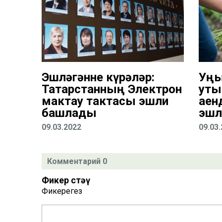
Эшләгәнне күрәләр:
Уң
Татарстанның Электрон
уты
мактау тактасы эшли
аен
башлады
эшл
09.03.2022
09.03
Комментарий 0
Фикер өстәү
Фикерегез