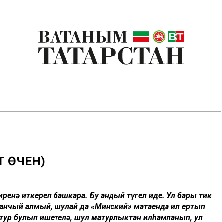
Т ӨЧЕН)
ренә җиткереп башкара. Бу андый түгел иде. Ул бары тик
 манчый алмый, шулай да «Минский» матаенда җил ертып
атур булып ишетелә, шул матурлыктан илһамланып, ул