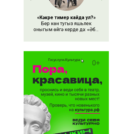
«Кәкре тимер кайда ул?»
Бер көн тугыз яшьлек
оныгым өйгә керде дә: «Әби,
безнең кәкре тимер кайда
ул?» – дип сорады.