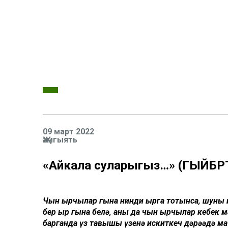
09 март 2022
Җәмгыять
«Айкала суларыгыз…» (ГЫЙБРӘ
Чын җырчылар гына нинди җырга тотынса, шуны җи
бер җыр гына белә, аны да чын җырчылар кебек
барганда үз тавышы үзенә искиткеч дәрәҗәдә м