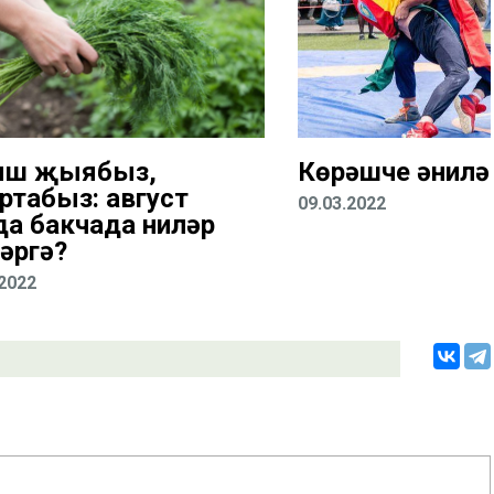
ыш җыябыз,
Көрәшче әнилә
ртабыз: август
09.03.2022
да бакчада ниләр
әргә?
.2022