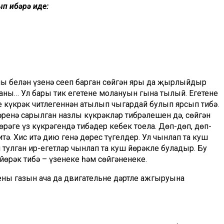
п җибәрә иде:
 белән үзенә сеңеп барган сөйгән яры да җырлыйдыр
ң… Ул бары тик егетенең моңлануын гына тыңлый. Егетенең
әге күкрәк читлегеннән атылып чыгардай булып ярсып тибә.
ләренә сарылган назлы күкрәкләр тибрәлешен дә, сөйгән
рәге үз күкрәгендә тибәдер кебек тоела. Дөп-дөп, дөп-
тә. Хис итә дию генә дөрес түгелдер. Ул чынлап та куш
 тулган ир-егетләр чынлап та куш йөрәкле буладыр. Бу
йөрәк тибә – үзеңнеке һәм сөйгәнеңнеке.
ның газын ача да двигательнең дәртле ажгыруына