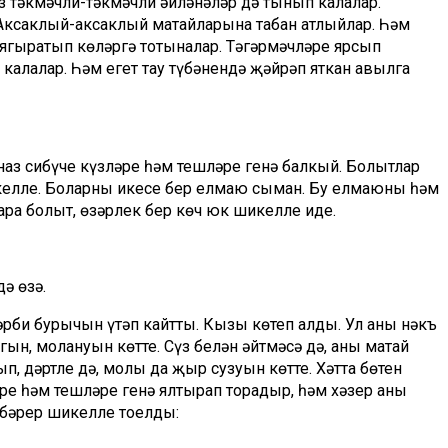
ыз тәкмәчли-тәкмәчли әйләнәләр дә тынып калалар.
 Аксаклый-аксаклый матайларына табан атлыйлар. Һәм
яңгыратып көләргә тотыналар. Тәгәрмәчләре ярсып
 калалар. Һәм егет тау түбәнендә җәйрәп яткан авылга
наз сибүче күзләре һәм тешләре генә балкый. Болытлар
лле. Боларның икесе бер елмаю сыман. Бу елмаюны һәм
ра болыт, өзәрлек бер көч юк шикелле иде.
ә өзә.
әрби бурычын үтәп кайтты. Кызы көтеп алды. Ул аның нәкъ
, моңлануын көтте. Сүз белән әйтмәсә дә, аның матай
, дәртле дә, моңлы да җыр сузуын көтте. Хәтта бөтен
ре һәм тешләре генә ялтырап торадыр, һәм хәзер аның
ибәрер шикелле тоелды: