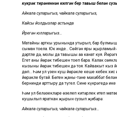
күкрәк тирәненнән килгән бер тавыш белән сузы
Айкала суларыгыз, чайкала суларыгыз,
Кайсы йолдызлар астында
Йөрегән юлларыгыз…
Матайның арткы урынында утырып, бар булмышы
сыман тоела. Юк инде… Сөйгән яры җырламый аны
дәртле дә, моңлы да тавышы аңа канат куя. Йөр
Егет аның йөрәк тибешен тоеп бара. Калак сөяк
кызының йөрәк тибешен дә тоя. Кайвакыт кыз йө
дөп… Һәм ул үзен куш йөрәкле кеше кебек хис и
йөрәкле бугай. Бөтен җаны-тәне мәхәббәт белән
бернинди арттыру да түгел. Синең күкрәгеңдә ике 
Һәм ул беләзекләре өзелеп китәрлек итеп матае
кушылып яраткан җырын сузып җибәрә:
Айкала суларыгыз, чайкала суларыгыз…