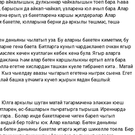
улар айкалышын, дулкыннар чайкалышын тоеп бара. Һава
, барысын да айкап-чайкап, үзләренә юл ачып бара. Алар
нә ерып, үз бәхетләренә каршы җилдерәләр. Алар
м бәхетле, юлларына берни дә аркылы төшмәс, төшә
ен дөньяны чылатып уза. Бу аларның бәхетен киметми, бу
әрне генә баета. Битләргә кунып чәрдәкләнеп очкан яңгыр
әслек көчен куәтләгән кебек кенә була. Яңгыр аларга
рдәкләнә. Һәм алар бөтен каршылыкны ертып алга бара.
ллә егетнең хисләрдән ташкан күңеле тибрәнеп китә… Матай
а. Кыз чыелдау авазы чыгарып егетенә ныграк сыена. Егет
енләй башка үлчәмгә күчеп җырын яңадан башлый:
а. Юлга аркылы шуган матай тәгәрмәченә эләккән юеш
-битләрен, өс-башларын пычратырга тырыша. Иреннәрдә
чыгара… Болар инде бәхетләренең чиген бәреп чыгып
ә андый бер тойгы юк. Алар көләләр. Бөтен дөньяны
а бөтен дөньяны бәхетле итәргә җитәр шикелле тоела. Бер