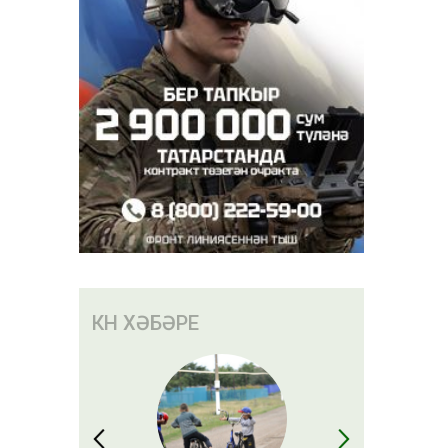
КӨН ХӘБӘРЕ