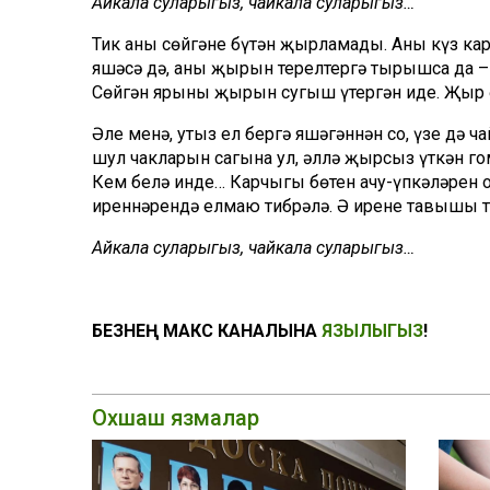
Айкала суларыгыз, чайкала суларыгыз…
Тик аның сөйгәне бүтән җырламады. Аның күз ка
яшәсә дә, аның җырын терелтергә тырышса да –
Сөйгән ярының җырын сугыш үтергән иде. Җыр ө
Әле менә, утыз ел бергә яшәгәннән соң, үзе дә 
шул чакларын сагына ул, әллә җырсыз үткән гом
Кем белә инде… Карчыгы бөтен ачу-үпкәләрен о
иреннәрендә елмаю тибрәлә. Ә иренең тавышы 
Айкала суларыгыз, чайкала суларыгыз…
БЕЗНЕҢ МАКС КАНАЛЫНА
ЯЗЫЛЫГЫЗ
!
Охшаш язмалар