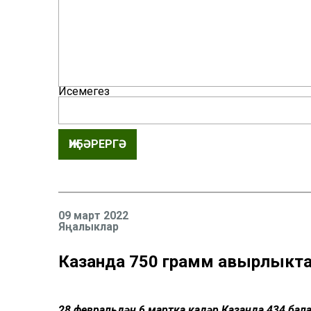
Исемегез
ҖИБӘРЕРГӘ
09 март 2022
Яңалыклар
Казанда 750 грамм авырлыкта
28 февральдән 6 мартка кадәр Казанда 434 бала