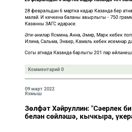
28 февральдән 6 мартка кадәр Казанда бер атна 
малай. Иң кечкенә баланың авырлыгы - 750 грамм
Казанның ЗАГС идарәсе.
Әти-әниләр Ясминә, Анна, Әмир, Марк кебек по
Илина, Сальма, Энвер, Камаль кебек исемнәр д
Соңгы атнада Казанда барлыгы 201 пар өйләнеш
Комментарий 0
09 март 2022
Язмыш
Зөлфәт Хәйруллин: "Сәерлек би
белән сөйләшә, кычкыра, үке