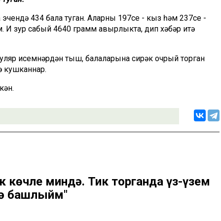
эчендә 434 бала туган. Аларның 197се - кыз һәм 237се -
. Иң зур сабый 4640 грамм авырлыкта, дип хәбәр итә
пуляр исемнәрдән тыш, балаларына сирәк очрый торган
ә кушканнар.
кән.
к көчле миндә. Тик торганда үз-үзем
рә башлыйм"