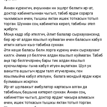
Аннан күренгәнчә, ачуыннан нн эшләргә белмәгән ир-ат,
доктор кабинетыннан чыгып, табиб ярдәм сорарга
чыкмасын өчен, тышкы яктан ишек тоткасын тотып
торган. Шуннан соң кабинетка кереп, табибны этеп
җибәргән.
Моңа кадәр хәбәр ителгәнчә, Әлмәт балалар сырхауханәсендә
бер ир-ат алдан язылып куймаган өчен баласын кабул
итмәгән хатын-кыз-табибка суккан.
Әти кеше баласы белән лорга күренү өчен сырхауханәгә
килгән. Әмма ул белгечкә алдан язылып куймаган. Табиб
аңа тар белгечләрнең бары тик алдан язылып
куючыларны гына кабул итүен аңлаткан. Шул ук
вакытта ашыгыч ярдәм таләп итүчеләрнең генә
язылмыйча кабул ителүен, ә балага мондый ярдәм кирәк
булмавын искәрткән.
Ир-ат шулвакыт амбулатор картасын алган да
табибның башына китереп суккан. Аннан соң,
кабинеттан чыгып, доктор ярдәмгә чакыра алмасын
өчен, ишек тоткасын тышкы яктан тотып торган.