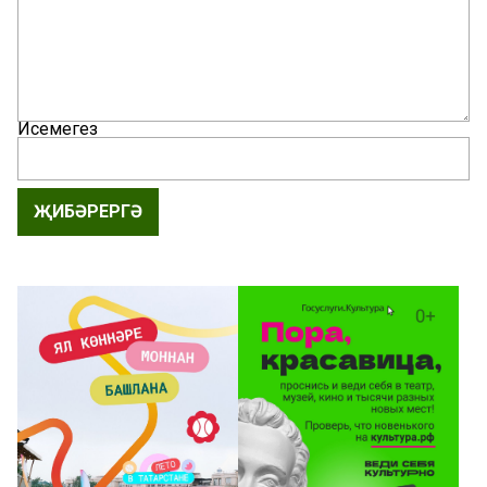
Исемегез
ҖИБӘРЕРГӘ