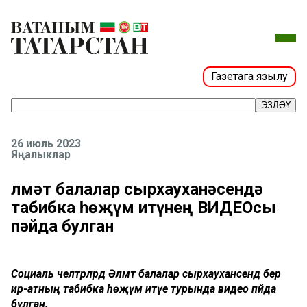
Газетага язылу
ЭЗЛӘҮ
26 июль 2023
Яңалыклар
Әлмәт балалар сырхауханәсендә
табибка һөҗүм итүнең ВИДЕОсы
пәйда булган
Социаль челтәрләрдә Әлмәт балалар сырхауханәсендә бер
ир-атның табибка һөҗүм итүе турында видео пәйда
булган.