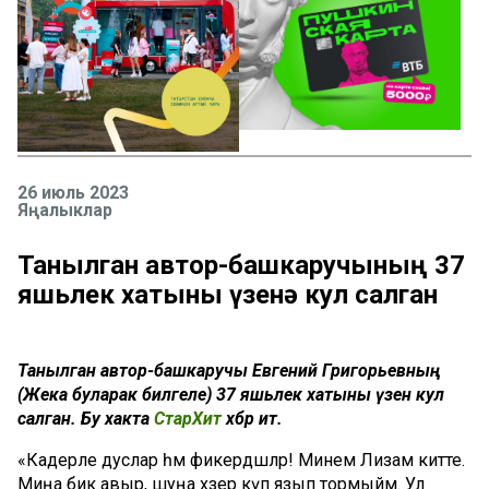
26 июль 2023
Яңалыклар
Танылган автор-башкаручының 37
яшьлек хатыны үзенә кул салган
Танылган автор-башкаручы Евгений Григорьевның
(Жека буларак билгеле) 37 яшьлек хатыны үзенә кул
салган. Бу хакта
СтарХит
хәбәр итә.
«Кадерле дуслар һәм фикердәшләр! Минем Лизам китте.
Миңа бик авыр, шуңа хәзер күп язып тормыйм. Ул