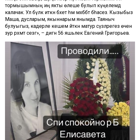
тормышымның иң якты өлеше булып күңелемдә
калачак. Ул бүләк иткән бәхет һәм мәхәббәт бәһасез. Кызыбыз
Маша, дусларым, якыннарым янымда. Таяныч
булуыгыз, кадерле кешемә әйткән матур сүзләрегез өчен
зур рәхмәт сезгә», – дигән 56 яшьлек Евгений Григорьев.