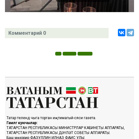
Комментарий 0
Татар телендә чыга торган иҗтимагый-сәяси газета.
Гамәлгә куючылар:
ТАТАРСТАН РЕСПУБЛИКАСЫ МИНИСТРЛАР КАБИНЕТЫ АППАРАТЫ,
ТАТАРСТАН РЕСПУБЛИКАСЫ ДӘҮЛӘТ СОВЕТЫ АППАРАТЫ.
Баш мөхәррир ФАЗУЛЛИН ИЛНАЗ ФАИС УЛЫ.