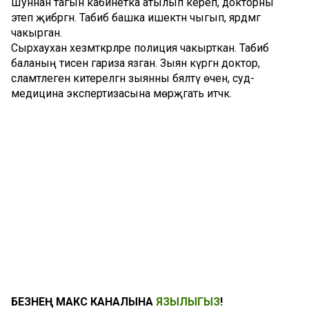
Шуннан тагын кабинетка атылып кереп, докторны
этеп җибәргән. Табиб башка ишектән чыгып, ярдәмгә
чакырган.
Сырхауханә хезмәткәрләре полиция чакырткан. Табиб
баланың әтисенә гариза язган. Зыян күргән доктор,
сәламәтлегенә китерелгән зыянны бәяләтү өчен, суд-
медицина экспертизасына мөрәҗәгать итәчәк.
БЕЗНЕҢ МАКС КАНАЛЫНА
ЯЗЫЛЫГЫЗ
!