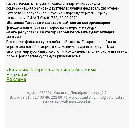
Газета Элемтә, мәгълүмати технологияләр һәм массакүләм
коммуникацияләр өлкәсендә күзәтчелек буенча федераль хезмәтенең
Татарстан Республикасы буенча идарәсендә теркәлгән. Теркәлү
таныклыгы: ПИ № ТУ16-01758, 23.08.2023.
«Ватаным Татарстан» газетасы сайтыннан материалларны
файдаланган очракта гиперссылка күрсәтү мәҗбүри.
Әлеге ресурста 16+ категорияләренә кергән мәгълүмат булырга
мөмкин.
Без cookie-файллар кулланабыз. «Ватаным Татарстан» сайтына
кергәндә сез әлеге белдерүгә, шәхси мәгълүматларны эшкәртүгә, Шәхси
мәгълүматлар турындагы сәясәткә һәм Конфиденциальлек сәясәте нигезендә
cookie файлларын куллануга ризалашасыз.
«Ватаным Татарстан» турында белешмә
Редакция
Реклама
Адрес: 420066, Казан ш., Декабристлар ур., 2 й.
Элемтә: 8 917 927-00-40, 222-09-70, www.vatantat.ru info@vatantat.ru
Реклама: vtreklama@mail.ru