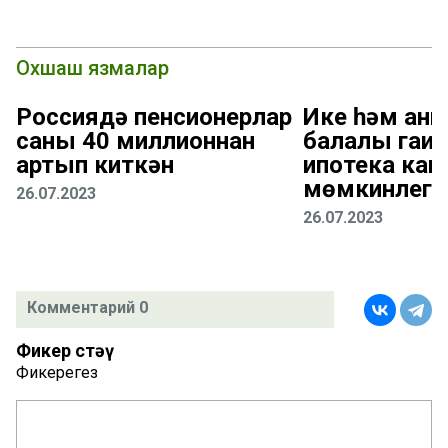
Охшаш язмалар
Россиядә пенсионерлар
Ике һәм анн
саны 40 миллионнан
балалы гаил
артып киткән
ипотека кан
мөмкинлеге
26.07.2023
26.07.2023
Комментарий 0
Фикер өстәү
Фикерегез