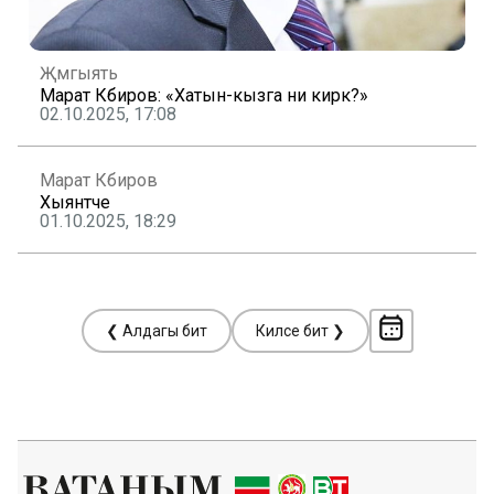
Җәмгыять
Марат Кәбиров: «Хатын-кызга ни кирәк?»
02.10.2025, 17:08
Марат Кәбиров
Хыянәтче
01.10.2025, 18:29
❮ Алдагы бит
Киләсе бит ❯