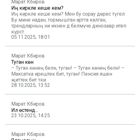
Марат Кәбиров
Иң кирәкле кеше кем?
Иң кирәкле кеше кем? Менә бу сорау дөрес түгел.
Бу мине надан, тормыштан артта калган,
трендларның ни икәнен дә белмәүче динозавр итеп
күрсәтә.
05.11.2025, 18:01
Марат Кәбиров
Туган көн
– Туган көнең белән, туган! – Туган көнең белән! –
Максатка ирештек бит, туган! Пенсия яшенә
җиттек бит тәки.
28.10.2025, 13:52
Марат Кәбиров
Ил өстендә...
23.10.2025, 14:25
Марат Кәбиров