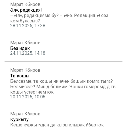
Марат Кәбиров
Әлү, редакция!
– Әлү, редакцияме бу? – Әйе. Редакция. Ә сез
кем буласыз?
28.11.2025, 17:38
Марат Кәбиров
Без идек...
24.11.2025, 14:18
Марат Кәбиров
Тәвә кошы
Беләсезме, тәвә кошы ни өчен башын комга тыга?
Белмисез?! Мин дә белмим. Чөнки гомеремдә дә тәвә
кошы үстергәнем юк.
20.11.2025, 10:06
Марат Кәбиров
Куркыту
Кеше куркытудан да кызыклырак әйбер юк