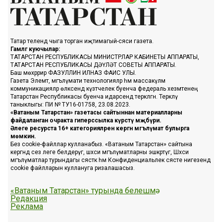
Татар телендә чыга торган иҗтимагый-сәяси газета.
Гамәлгә куючылар:
ТАТАРСТАН РЕСПУБЛИКАСЫ МИНИСТРЛАР КАБИНЕТЫ АППАРАТЫ,
ТАТАРСТАН РЕСПУБЛИКАСЫ ДӘҮЛӘТ СОВЕТЫ АППАРАТЫ.
Баш мөхәррир ФАЗУЛЛИН ИЛНАЗ ФАИС УЛЫ.
Газета Элемтә, мәгълүмати технологияләр һәм массакүләм
коммуникацияләр өлкәсендә күзәтчелек буенча федераль хезмәтенең
Татарстан Республикасы буенча идарәсендә теркәлгән. Теркәлү
таныклыгы: ПИ № ТУ16-01758, 23.08.2023.
«Ватаным Татарстан» газетасы сайтыннан материалларны
файдаланган очракта гиперссылка күрсәтү мәҗбүри.
Әлеге ресурста 16+ категорияләренә кергән мәгълүмат булырга
мөмкин.
Без cookie-файллар кулланабыз. «Ватаным Татарстан» сайтына
кергәндә сез әлеге белдерүгә, шәхси мәгълүматларны эшкәртүгә, Шәхси
мәгълүматлар турындагы сәясәткә һәм Конфиденциальлек сәясәте нигезендә
cookie файлларын куллануга ризалашасыз.
«Ватаным Татарстан» турында белешмә
Редакция
Реклама