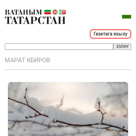
Газетага язылу
ЭЗЛӘҮ
МАРАТ КӘБИРОВ