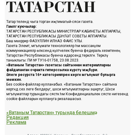
Татар телендә чыга торган иҗтимагый-сәяси газета.
Гамәлгә куючылар:
ТАТАРСТАН РЕСПУБЛИКАСЫ МИНИСТРЛАР КАБИНЕТЫ АППАРАТЫ,
ТАТАРСТАН РЕСПУБЛИКАСЫ ДӘҮЛӘТ СОВЕТЫ АППАРАТЫ.
Баш мөхәррир ФАЗУЛЛИН ИЛНАЗ ФАИС УЛЫ.
Газета Элемтә, мәгълүмати технологияләр һәм массакүләм
коммуникацияләр өлкәсендә күзәтчелек буенча федераль хезмәтенең
Татарстан Республикасы буенча идарәсендә теркәлгән. Теркәлү
таныклыгы: ПИ № ТУ16-01758, 23.08.2023.
«Ватаным Татарстан» газетасы сайтыннан материалларны
файдаланган очракта гиперссылка күрсәтү мәҗбүри.
Әлеге ресурста 16+ категорияләренә кергән мәгълүмат булырга
мөмкин.
Без cookie-файллар кулланабыз. «Ватаным Татарстан» сайтына
кергәндә сез әлеге белдерүгә, шәхси мәгълүматларны эшкәртүгә, Шәхси
мәгълүматлар турындагы сәясәткә һәм Конфиденциальлек сәясәте нигезендә
cookie файлларын куллануга ризалашасыз.
«Ватаным Татарстан» турында белешмә
Редакция
Реклама