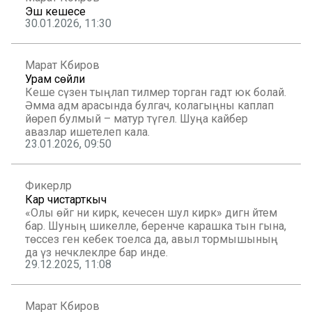
Эш кешесе
30.01.2026, 11:30
Марат Кәбиров
Урам сөйли
Кеше сүзен тыңлап тилмерә торган гадәт юк болай.
Әмма адәм арасында булгач, колагыңны каплап
йөреп булмый – матур түгел. Шуңа кайбер
авазлар ишетелеп кала.
23.01.2026, 09:50
Фикерләр
Кар чистарткыч
«Олы өйгә ни кирәк, кечесенә шул кирәк» дигән әйтем
бар. Шуның шикелле, беренче карашка тын гына,
төссез генә кебек тоелса да, авыл тормышының
да үз нечкәлекләре бар инде.
29.12.2025, 11:08
Марат Кәбиров