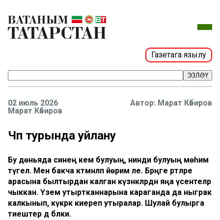
Газетага язылу
ЭЗЛӘҮ
02 июль 2026
Марат Кәбиров
Марат Кәбиров
Чүп турында уйлану
Бу дөньяда синең кем булуың, нинди булуың мөһим
түгел. Менә бакча кәтмәнләп йөрим әле. Бәрәңге рәтләре
арасына былтырдан калган күзәнәкләрдән яңа үсентеләр
чыккан. Үзем утыртканнарына караганда да ныграк
калкынып, күкрәк киереп утыралар. Шулай булырга
тиештер дә бәлки.