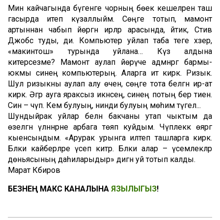
Мин кайчагында бүгенге чорның бөек кешеләрен таш
гасырда итеп күзаллыйм. Сөңге тотып, мамонт
артыннан чабып йөргән ирләр арасында, әйтик, Стив
Джобс туды, ди. Компьютер уйлап таба теге хәзер,
«макинтош» турында уйлана… Күз алдына
китерәсезме? Мамонт аулап йөрүче адәмнәргә бармы-
юкмы синең компьютерың. Аларга ит кирәк. Ризык.
Шул ризыкны аулап алу өчен, сөңге тота белгән ир-ат
кирәк. Әгәр ауга яраксыз икәнсең, синең потың бер тиен.
Син – чүп. Кем булуың, нинди булуың мөһим түгел...
Шундыйрак уйлар белән бакчаны утап чыктым да
өзелгән үләннәрне арбага төяп куйдым. Чүплеккә өяргә
кыенсындым. «Арурак урынга илтеп ташларга кирәк.
Бәлки кайберләре үсеп китәр. Бәлки алар – үсемлекләр
дөньясының даһиларыдыр» дигән уй тотып калды.
Марат Кәбиров
БЕЗНЕҢ МАКС КАНАЛЫНА
ЯЗЫЛЫГЫЗ
!