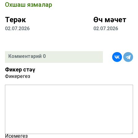
Охшаш язмалар
Терәк
Өч мәчет
02.07.2026
02.07.2026
Комментарий 0
Фикер өстәү
Фикерегез
Исемегез