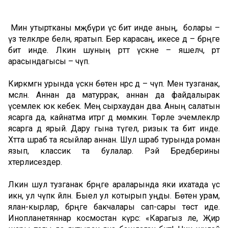
Мин утыртканы мәҗбүри үсә бит инде аның, ә болары –
үз теләкләре белән, яратып. Бер карасаң, икесе дә – бәрәңге
бит инде. Ләкин шуның рәттә үскәне – яшелчә, рәт
арасындагысы – чүп.
Кирәкмәгән урында үскән бөтен нәрсә дә – чүп. Менә тузганак,
мәсәлән. Аннан да матуррак, аннан да файдалырак
үсемлек юк кебек. Мең сырхаудан дәва. Аның салатын
ясарга да, кайнатма итәргә дә мөмкин. Төрле эчемлекләр
ясарга дә ярый. Дару гына түгел, ризык та бит инде.
Хәтта шәраб та ясыйлар аннан. Шул шәраб турында роман
язып, классик та булалар. Рэй Бредберины
хәтерлисездер.
Ләкин шул тузганак бәрәңге араларында яки ихатада үсә
икән, ул чүпкә әйләнә. Быел ул котырып уңды. Бөтен урам,
ялан-кырлар, бәрәңге бакчалары сап-сары төстә иде.
Инопланетяннар космостан күрсә: «Карагыз әле, Җир