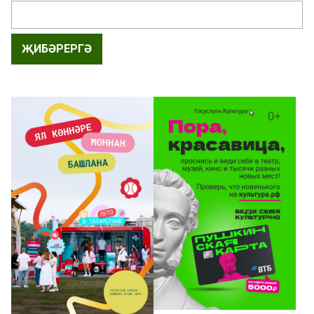
ҖИБӘРЕРГӘ