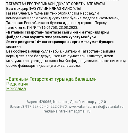
ТАТАРСТАН РЕСПУБЛИКАСЫ ДӘҮЛӘТ СОВЕТЫ АППАРАТЫ.
Баш мөхәррир ФАЗУЛЛИН ИЛНАЗ ФАИС УЛЫ.
Газета Элемтә, мәгълүмати технологияләр һәм массакүләм
коммуникацияләр өлкәсендә күзәтчелек буенча федераль хезмәтенең
Татарстан Республикасы буенча идарәсендә теркәлгән. Теркәлү
таныклыгы: ПИ № ТУ16-01758, 23.08.2023.
«Ватаным Татарстан» газетасы сайтыннан материалларны
файдаланган очракта гиперссылка күрсәтү мәҗбүри.
Әлеге ресурста 16+ категорияләренә кергән мәгълүмат булырга
мөмкин.
Без cookie-файллар кулланабыз. «Ватаным Татарстан» сайтына
кергәндә сез әлеге белдерүгә, шәхси мәгълүматларны эшкәртүгә, Шәхси
мәгълүматлар турындагы сәясәткә һәм Конфиденциальлек сәясәте нигезендә
cookie файлларын куллануга ризалашасыз.
«Ватаным Татарстан» турында белешмә
Редакция
Реклама
Адрес: 420066, Казан ш., Декабристлар ур., 2 й.
Элемтә: 8 917 927-00-40, 222-09-70, www.vatantat.ru info@vatantat.ru
Реклама: vtreklama@mail.ru