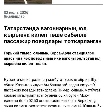
02 июль 2026
Яңалыклар
Татарстанда вагоннарның юл
кырыена килеп төшүе сәбәпле
пассажир поездлары тоткарланган
Горький тимер юлының Корса-Арча станцияләре
арасында йөк поездының ике вагоны рельстан юл
кырыена килеп төшкән.
Бу хакта магистральнең матбугат хезмәте хәбәр итә. Шул
сәбәпле Казанга килүче һәм башкалабыздан китүче 9
пассажир поезды тоткарлана. Тимер юлның матбугат
хезмәте мәгълүматлары буенча, бу хәл бүген Мәскәү
вакыты белән 02.50 сәгатьтә килеп чыккан. Беркемгә дә
зыян килмәгән, экологиягә куркыныч янамый. Юлның бу