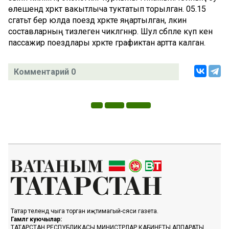
өлешендә хәрәкәт вакытлыча туктатып торылган. 05.15
сәгатьтә бер юлда поезд хәрәкәте яңартылган, ләкин
составларның тизлеген чикләгәннәр. Шул сәбәпле күп кенә
пассажир поездлары хәрәкәте графиктан артта калган.
Комментарий 0
Татар телендә чыга торган иҗтимагый-сәяси газета.
Гамәлгә куючылар:
ТАТАРСТАН РЕСПУБЛИКАСЫ МИНИСТРЛАР КАБИНЕТЫ АППАРАТЫ,