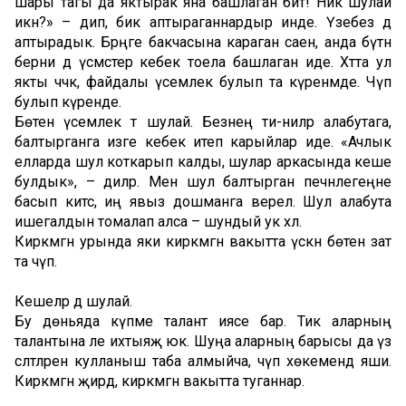
шары тагы да яктырак яна башлаган бит! Ник шулай
икән?» – дип, бик аптыраганнардыр инде. Үзебез дә
аптырадык. Бәрәңге бакчасына караган саен, анда бүтән
берни дә үсмәстер кебек тоела башлаган иде. Хәтта ул
якты чәчәк, файдалы үсемлек булып та күренмәде. Чүп
булып күренде.
Бөтен үсемлек тә шулай. Безнең әти-әниләр алабутага,
балтырганга изге кебек итеп карыйлар иде. «Ачлык
елларда шул коткарып калды, шулар аркасында кеше
булдык», – диләр. Менә шул балтырган печәнлегеңне
басып китсә, иң явыз дошманга әверелә. Шул алабута
ишегалдын томалап алса – шундый ук хәл.
Кирәкмәгән урында яки кирәкмәгән вакытта үскән бөтен зат
та чүп.
Кешеләр дә шулай.
Бу дөньяда күпме талант иясе бар. Тик аларның
талантына әле ихтыяҗ юк. Шуңа аларның барысы да үз
сәләтләренә кулланыш таба алмыйча, чүп хөкемендә яши.
Кирәкмәгән җирдә, кирәкмәгән вакытта туганнар.