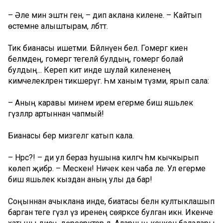
– Әле мин эштән генә, – дип аклана килене. – Кайтып
өстемне алыштырам, әлбәттә.
Тик бианасы ишетми. Бәйләнүен белә. Гомергә киенә
белмәдең, гомергә тегеләй булдың, гомергә болай
булдың... Кереп китә инде шулай килененең
кимчелекләрен тикшерүгә. Һәм ханым түзми, ярып сала:
– Аның каравы минем ирем егерме биш яшьлек
гүзәлләр артыннан чапмый!
Бианасы бер мизгелгә катып кала.
– Нәрсә?! – ди ул бераз һушына килгәч һәм кычкырып
көлеп җибәрә. – Мескен! Ничек кенә чаба әле. Ул егерме
биш яшьлек кыздан аның улы да бар!
Соңыннан ачыклана инде, биатасы белән култыклашып
барган теге гүзәл үз иренең сөяркәсе булган икән. Икенче