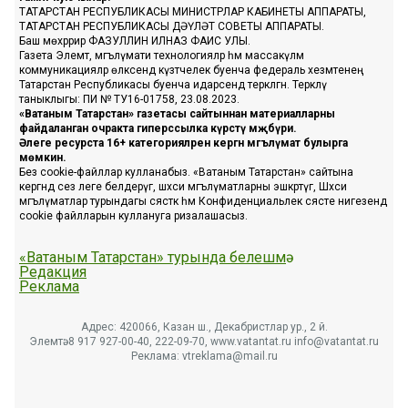
ТАТАРСТАН РЕСПУБЛИКАСЫ МИНИСТРЛАР КАБИНЕТЫ АППАРАТЫ,
ТАТАРСТАН РЕСПУБЛИКАСЫ ДӘҮЛӘТ СОВЕТЫ АППАРАТЫ.
Баш мөхәррир ФАЗУЛЛИН ИЛНАЗ ФАИС УЛЫ.
Газета Элемтә, мәгълүмати технологияләр һәм массакүләм
коммуникацияләр өлкәсендә күзәтчелек буенча федераль хезмәтенең
Татарстан Республикасы буенча идарәсендә теркәлгән. Теркәлү
таныклыгы: ПИ № ТУ16-01758, 23.08.2023.
«Ватаным Татарстан» газетасы сайтыннан материалларны
файдаланган очракта гиперссылка күрсәтү мәҗбүри.
Әлеге ресурста 16+ категорияләренә кергән мәгълүмат булырга
мөмкин.
Без cookie-файллар кулланабыз. «Ватаным Татарстан» сайтына
кергәндә сез әлеге белдерүгә, шәхси мәгълүматларны эшкәртүгә, Шәхси
мәгълүматлар турындагы сәясәткә һәм Конфиденциальлек сәясәте нигезендә
cookie файлларын куллануга ризалашасыз.
«Ватаным Татарстан» турында белешмә
Редакция
Реклама
Адрес: 420066, Казан ш., Декабристлар ур., 2 й.
Элемтә: 8 917 927-00-40, 222-09-70, www.vatantat.ru info@vatantat.ru
Реклама: vtreklama@mail.ru