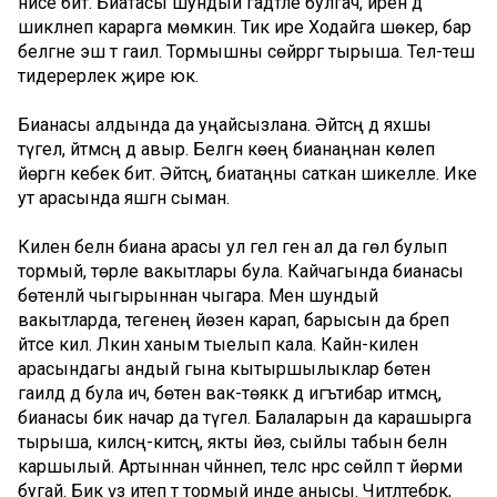
әнисе бит. Биатасы шундый гадәтле булгач, иренә дә
шикләнеп карарга мөмкин. Тик ире Ходайга шөкер, бар
белгәне эш тә гаилә. Тормышны сөйрәргә тырыша. Тел-теш
тидерерлек җире юк.
Бианасы алдында да уңайсызлана. Әйтсәң дә яхшы
түгел, әйтмәсәң дә авыр. Белгән көеңә бианаңнан көлеп
йөргән кебек бит. Әйтсәң, биатаңны саткан шикелле. Ике
ут арасында яшәгән сыман.
Килен белән биана арасы ул гел генә ал да гөл булып
тормый, төрле вакытлары була. Кайчагында бианасы
бөтенләй чыгырыннан чыгара. Менә шундый
вакытларда, тегенең йөзенә карап, барысын да бәреп
әйтәсе килә. Ләкин ханым тыелып кала. Кайнә-килен
арасындагы андый гына кытыршылыклар бөтен
гаиләдә дә була ич, бөтен вак-төяккә дә игътибар итмәсәң,
бианасы бик начар да түгел. Балаларын да карашырга
тырыша, килсәң-китсәң, якты йөз, сыйлы табын белән
каршылый. Артыннан чәйнәнеп, теләсә нәрсә сөйләп тә йөрми
бугай. Бик үз итеп тә тормый инде анысы. Читләтебрәк,