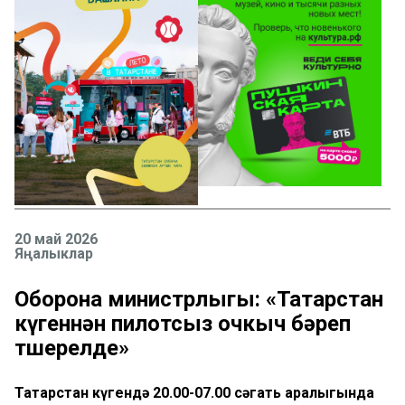
20 май 2026
Яңалыклар
Оборона министрлыгы: «Татарстан
күгеннән пилотсыз очкыч бәреп
төшерелде»
Татарстан күгендә 20.00-07.00 сәгать аралыгында