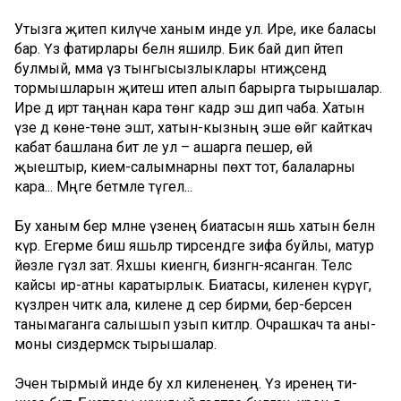
Утызга җитеп килүче ханым инде ул. Ире, ике баласы
бар. Үз фатирлары белән яшиләр. Бик бай дип әйтеп
булмый, әмма үз тынгысызлыклары нәтиҗәсендә
тормышларын җитеш итеп алып барырга тырышалар.
Ире дә иртә таңнан кара төнгә кадәр эш дип чаба. Хатын
үзе дә көне-төне эштә, хатын-кызның эше өйгә кайткач
кабат башлана бит әле ул – ашарга пешер, өй
җыештыр, кием-салымнарны пөхтә тот, балаларны
кара... Мәңге бетмәле түгел...
Бу ханым бер мәлне үзенең биатасын яшь хатын белән
күрә. Егерме биш яшьләр тирәсендәге зифа буйлы, матур
йөзле гүзәл зат. Яхшы киенгән, бизәнгән-ясанган. Теләсә
кайсы ир-атны каратырлык. Биатасы, киленен күрүгә,
күзләрен читкә ала, килене дә сер бирми, бер-берсен
танымаганга салышып узып китәләр. Очрашкач та аны-
моны сиздермәскә тырышалар.
Эчен тырмый инде бу хәл килененең. Үз иренең әти-