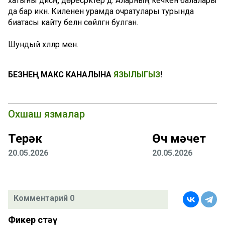
хатыны дисәң, дөресрәктер дә. Аларның кечкенә балалары
да бар икән. Киленен урамда очратулары турында
биатасы кайту белән сөйләгән булган.
Шундый хәлләр менә.
БЕЗНЕҢ МАКС КАНАЛЫНА
ЯЗЫЛЫГЫЗ
!
Охшаш язмалар
Терәк
Өч мәчет
20.05.2026
20.05.2026
Комментарий 0
Фикер өстәү