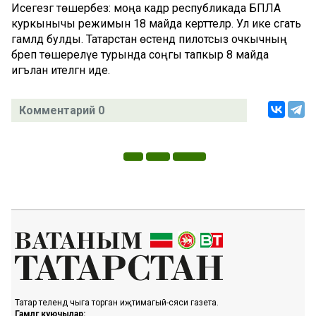
Исегезгә төшерәбез: моңа кадәр республикада БПЛА
куркынычы режимын 18 майда керттеләр. Ул ике сәгать
гамәлдә булды. Татарстан өстендә пилотсыз очкычның
бәреп төшерелүе турында соңгы тапкыр 8 майда
игълан ителгән иде.
Комментарий 0
Татар телендә чыга торган иҗтимагый-сәяси газета.
Гамәлгә куючылар: