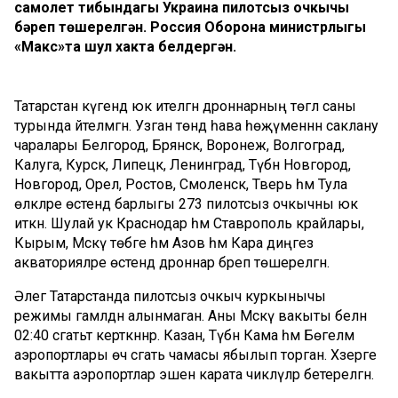
самолет тибындагы Украина пилотсыз очкычы
бәреп төшерелгән. Россия Оборона министрлыгы
«Макс»та шул хакта белдергән.
Татарстан күгендә юк ителгән дроннарның төгәл саны
турында әйтелмәгән. Узган төндә һава һөҗүменнән саклану
чаралары Белгород, Брянск, Воронеж, Волгоград,
Калуга, Курск, Липецк, Ленинград, Түбән Новгород,
Новгород, Орел, Ростов, Смоленск, Тверь һәм Тула
өлкәләре өстендә барлыгы 273 пилотсыз очкычны юк
иткән. Шулай ук Краснодар һәм Ставрополь крайлары,
Кырым, Мәскәү төбәге һәм Азов һәм Кара диңгез
акваторияләре өстендә дроннар бәреп төшерелгән.
Әлегә Татарстанда пилотсыз очкыч куркынычы
режимы гамәлдән алынмаган. Аны Мәскәү вакыты белән
02:40 сәгатьтә керткәннәр. Казан, Түбән Кама һәм Бөгелмә
аэропортлары өч сәгать чамасы ябылып торган. Хәзерге
вакытта аэропортлар эшенә карата чикләүләр бетерелгән.