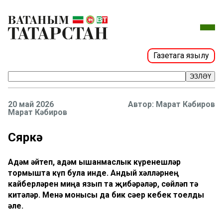
Газетага язылу
ЭЗЛӘҮ
20 май 2026
Марат Кәбиров
Марат Кәбиров
Сөяркә
Адәм әйтеп, адәм ышанмаслык күренешләр
тормышта күп була инде. Андый хәлләрнең
кайберләрен миңа язып та җибәрәләр, сөйләп тә
китәләр. Менә монысы да бик сәер кебек тоелды
әле.