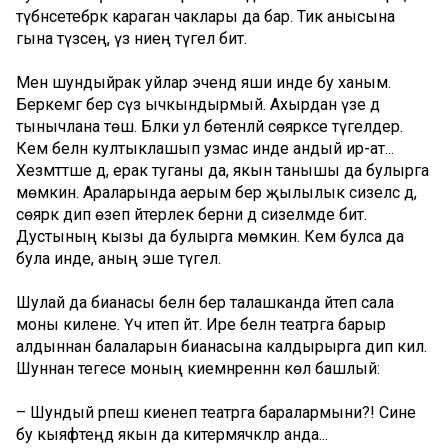
түбәнсетебрәк караган чаклары да бар. Тик анысына
гына түзәсең, үз әниең түгел бит.
Менә шундыйрак уйлар эчендә яши инде бу ханым.
Беркемгә бер сүз ычкындырмый. Ахырдан үзе дә
тынычлана төшә. Бәлки ул бөтенләй сөяркәсе түгелдер.
Кем белән култыклашып узмас инде андый ир-ат...
Хезмәттәше дә, ерак туганы да, якын танышы да булырга
мөмкин. Араларында аерым бер җылылык сизелсә дә,
сөяркә дип өзеп әйтерлек берни дә сизелмәде бит.
Дустының кызы да булырга мөмкин. Кем булса да
була инде, аның эше түгел.
Шулай да бианасы белән бер талашканда әйтеп сала
моны килене. Үч итеп әйтә. Ире белән театрга барыр
алдыннан балаларын бианасына калдырырга дип килә.
Шуннан тегесе моның киемнәреннән көлә башлый:
– Шундый әрпеш киенеп театрга баралармыни?! Сине
бу кыяфәтеңдә якын да китермәячәкләр анда...