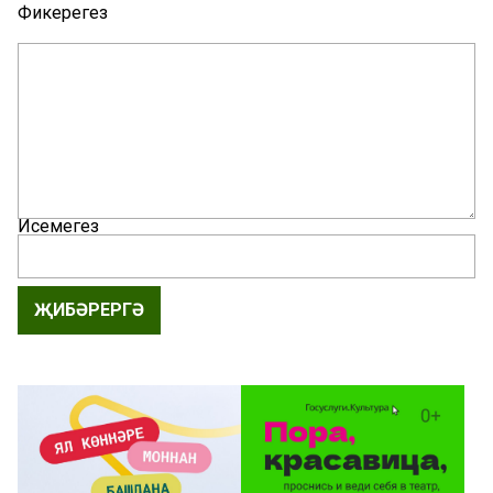
Фикерегез
Исемегез
ҖИБӘРЕРГӘ