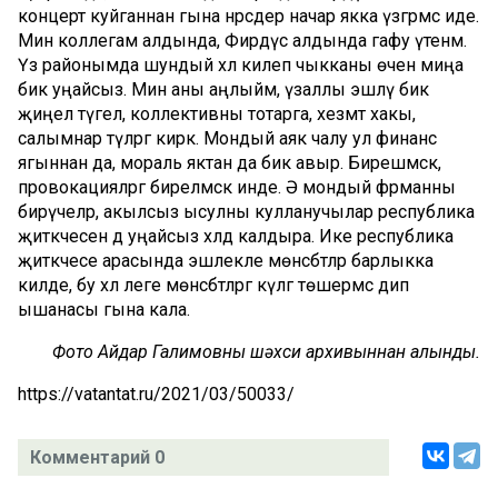
концерт куйганнан гына нәрсәдер начар якка үзгәрмәс иде.
Мин коллегам алдында, Фирдүс алдында гафу үтенәм.
Үз районымда шундый хәл килеп чыкканы өчен миңа
бик уңайсыз. Мин аны аңлыйм, үзаллы эшләү бик
җиңел түгел, коллективны тотарга, хезмәт хакы,
салымнар түләргә кирәк. Мондый аяк чалу ул финанс
ягыннан да, мораль яктан да бик авыр. Бирешмәскә,
провокацияләргә бирелмәскә инде. Ә мондый фәрманны
бирүчеләр, акылсыз ысулны кулланучылар республика
җитәкчесен дә уңайсыз хәлдә калдыра. Ике республика
җитәкчесе арасында эшлекле мөнәсәбәтләр барлыкка
килде, бу хәл әлеге мөнәсәбәтләргә күләгә төшермәс дип
ышанасы гына кала.
Фото Айдар Галимовның шәхси архивыннан алынды.
https://vatantat.ru/2021/03/50033/
Комментарий 0