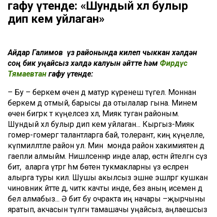
гафу үтенде: «Шундый хәл булыр
дип кем уйлаган»
Айдар Галимов үз районында килеп чыккан хәлдән
соң бик уңайсыз хәлдә калуын әйтте һәм
Фирдүс
Тямаевтан
гафу үтенде:
– Бу – беркем өчен дә матур күренеш түгел. Моннан
беркем дә отмый, барысы да отылалар гына. Минем
өчен бигрәк тә күңелсез хәл, Миякә туган районым.
Шундый хәл булыр дип кем уйлаган... Кыргыз-Миякә
гомер-гомергә талантларга бай, толерант, киң күңелле,
күпмилләтле район ул. Мин монда район хакимиятен дә
гаепли алмыйм. Нишләсеннәр инде алар, өстән әйтелгән сүз
бит, ә аларга үтәргә һәм бөтен тукмакларны үз өсләренә
алырга туры килә. Шушы акылсыз эшне эшләргә кушкан
чиновник әйтте дә, читкә качты инде, без аның исемен дә
белә алмабыз... Ә бит бу очракта иң начары –җырчыны
яратып, акчасын түләгән тамашачы уңайсыз, аңлаешсыз