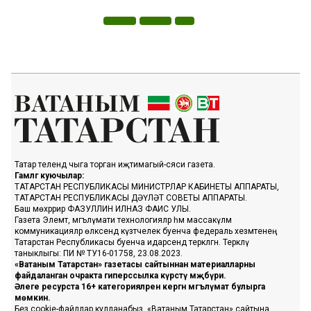
Татар телендә чыга торган иҗтимагый-сәяси газета.
Гамәлгә куючылар:
ТАТАРСТАН РЕСПУБЛИКАСЫ МИНИСТРЛАР КАБИНЕТЫ АППАРАТЫ,
ТАТАРСТАН РЕСПУБЛИКАСЫ ДӘҮЛӘТ СОВЕТЫ АППАРАТЫ.
Баш мөхәррир ФАЗУЛЛИН ИЛНАЗ ФАИС УЛЫ.
Газета Элемтә, мәгълүмати технологияләр һәм массакүләм
коммуникацияләр өлкәсендә күзәтчелек буенча федераль хезмәтенең
Татарстан Республикасы буенча идарәсендә теркәлгән. Теркәлү
таныклыгы: ПИ № ТУ16-01758, 23.08.2023.
«Ватаным Татарстан» газетасы сайтыннан материалларны
файдаланган очракта гиперссылка күрсәтү мәҗбүри.
Әлеге ресурста 16+ категорияләренә кергән мәгълүмат булырга
мөмкин.
Без cookie-файллар кулланабыз. «Ватаным Татарстан» сайтына