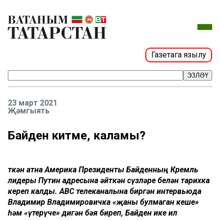
Газетага язылу
ЭЗЛӘҮ
23 март 2021
Җәмгыять
Байден китәме, каламы?
Үткән атна Америка Президенты Байденның Кремль
лидеры Путин адресына әйткән сүзләре белән тарихка
кереп калды. ABC телеканалына биргән интервьюда
Владимир Владимировичка «җаны булмаган кеше»
һәм «үтерүче» дигән бәя биреп, Байден ике ил