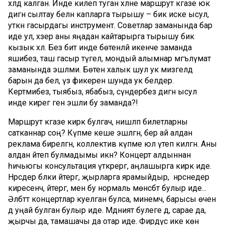
хәлдә калган. Инде килеп туган хәлне маршрут кәгазе юк
дигән сылтау белән капларга тырышу – бик иске ысул,
уткән гасырдагы инструмент. Советлар заманында бар
иде ул, хәзер аны яңадан кайтарырга тырышу бик
кызык хәл. Без бит инде бөтенләй икенче заманда
яшибез, таш гасыр түгел, мондый алымнар мәгълүмат
заманында эшләми. Бөтен халык шул ук мизгелдә
барын да белә, үз фикерен шунда ук белдерә.
Кертмибез, тыябыз, ябабыз, сүндерәбез дигән ысул
инде кирегә генә эшли бу заманда?!
Маршрут кәгазе кирәк булгач, нишләп билетларны
сатканнар соң? Күпме кеше эшләгән, бер ай алдан
реклама бирелгән, коллектив күпме юл үтеп килгән. Аны
алдан әйтеп булмадымы икән? Концерт алдыннан
һичьюгы консультация үткәрергә, аңлашырга кирәк иде.
Нәрсәдер бәлки әйтергә, җырларга ярамыйдыр, ә нәрсәнедер
киресенчә, әйтергә, менә бу нормаль мөнәсәбәт булыр иде...
Әлбәттә концертлар куелган булса, минемчә, барысы өчен
дә уңай булган булыр иде. Мәдәният булеге дә, сарае да,
җырчы да, тамашачы да отар иде. Фирдүс ике көн