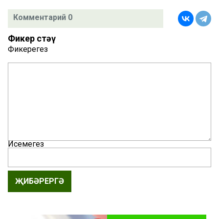
Комментарий 0
Фикер өстәү
Фикерегез
Исемегез
ҖИБӘРЕРГӘ