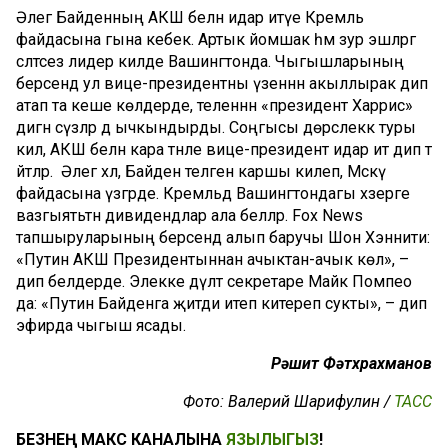
Әлегә Байденның АКШ белән идарә итүе Кремль
файдасына гына кебек. Артык йомшак һәм зур эшләргә
сәләтсез лидер килде Вашингтонда. Чыгышларының
берсендә ул вице-президентны үзеннән акыллырак дип
атап та кеше көлдерде, теленнән «президент Харрис»
дигән сүзләр дә ычкындырды. Соңгысы дөрслеккә туры
килә, АКШ белән кара тәнле вице-президент идарә итә дип тә
әйтәләр. Әлегә хәл, Байден теләгенә каршы килеп, Мәскәү
файдасына үзгәрде. Кремльдә Вашингтондагы хәзерге
вазгыятьтән дивидендлар ала беләләр. Fox News
тапшыруларының берсендә алып баручы Шон Хэннити:
«Путин АКШ Президентыннан ачыктан-ачык көлә», –
дип белдерде. Элекке дәүләт секретаре Майк Помпео
да: «Путин Байденга җитди итеп китереп сукты», – дип
эфирда чыгыш ясады.
Рәшит Фәтхрахманов
Фото: Валерий Шарифулин /
ТАСС
БЕЗНЕҢ МАКС КАНАЛЫНА
ЯЗЫЛЫГЫЗ
!