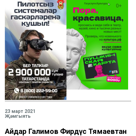
23 март 2021
Җәмгыять
Айдар Галимов Фирдүс Тямаевтан