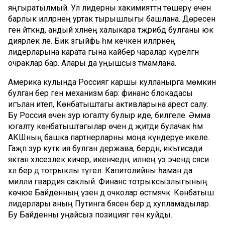
яңгыратылмый. Ул лидерны хакимияттән төшерү өчен
барлык илләрнең уртак тырышлыгы башлана. Дөресен
генә әйткәндә, андый хәлнең халыкара тәҗрибәдә булганы юк
диярлек әле. Бик зәгыйфь һәм кечкенә илләрнең
лидерларына карата гына кайбер чаралар күрелгән
очраклар бар. Алары да уңышсыз тәмамлана.
Америка кулында Россиягә каршы кулланырга мөмкин
булган бер генә механизм бар: финанс блокадасы
игълан итеп, Көнбатыштагы активларына арест салу.
Бу Россия өчен зур югалту булыр иде, билгеле. Әмма
югалту көнбатыштагылар өчен дә җитди булачак һәм
АКШның башка партнерларны моңа күндерүе икеле.
Гаҗәп зур куәткә ия булган держава, бердән, икътисади
яктан хәлсезлек кичерә, икенчедән, илнең үз эчендә сәяси
хәл бер дә тотрыклы түгел. Капитолийны һаман да
милли гвардия саклый. Финанс тотрыксызлыгының
көчәюе Байденның үзенә дә очколар өстәмәячәк. Көнбатыш
лидерлары аның Путинга бәясен бер дә хупламадылар.
Бу Байденны уңайсыз позициягә генә куйды.