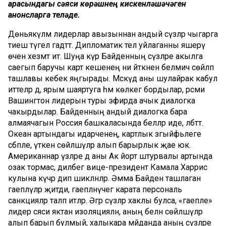
арасындагы сәяси көрәшнең кискенләшәчәген
анонсларга теләде.
Дөньякүләм лидерлар авызыннан андый сүзләр чыгарга
тиеш түгел гадәттә. Дипломатик тел уйлаганны яшерү
өчен хезмәт итә. Шуңа күрә Байденның сүзләре акылга
саегып баручы карт кешенең ни әйткәнен белмичә сөйләп
ташлавы кебек яңгырады. Мәскәүдә аны шулайрак кабул
иттеләр дә, ярым шаяртуга һәм көлкегә бордылар, рәсми
Вашингтон лидерын туры эфирда ачык диалогка
чакырдылар. Байденның андый диалогка бара
алмаячагын Россия башкаласында беләләр иде, әлбәттә.
Океан артындагы идарәченең, картлык зәгыйфьлеге
сәбәпле, үткен сөйләшүләр алып барырлык җае юк.
Американнар үзләре дә аны Ак йорт штурвалы артында
озак тормас, дилбегә вице-президент Камала Харрис
кулына күчәр дип шикләнәләр. Әмма Байден ташлаган
гаепләүләр җитди, гаепләнүчегә карата персональ
санкцияләр таләп итәләр. Әгәр сүзләр хаклы булса, «гаепле»
лидер сәяси яктан изоляцияләнә, аның белән сөйләшүләр
алып барып булмый, халыкара мәйданда аның сүзләре