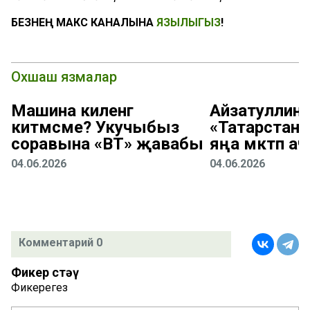
БЕЗНЕҢ МАКС КАНАЛЫНА
ЯЗЫЛЫГЫЗ
!
Охшаш язмалар
Машина киленгә
Айзатуллин:
китмәсме? Укучыбыз
«Татарстан
соравына «ВТ» җавабы
яңа мәктәп а
04.06.2026
04.06.2026
Комментарий 0
Фикер өстәү
Фикерегез