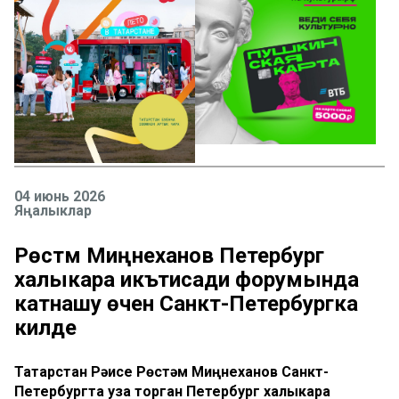
04 июнь 2026
Яңалыклар
Рөстәм Миңнеханов Петербург
халыкара икътисади форумында
катнашу өчен Санкт-Петербургка
килде
Татарстан Рәисе Рөстәм Миңнеханов Санкт-
Петербургта уза торган Петербург халыкара