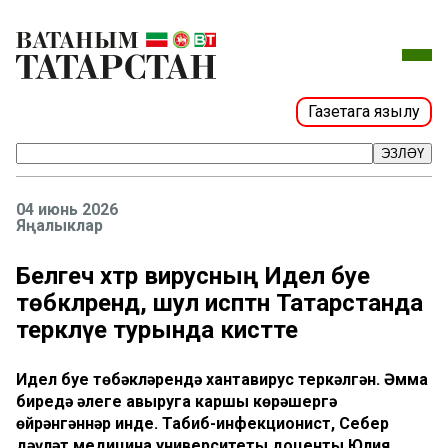
Газетага язылу
ЭЗЛӘҮ
04 июнь 2026
Яңалыклар
Белгеч хәтәр вирусның Идел буе
төбәкләрендә, шул исәптән Татарстанда
теркәлүе турында кисәтте
Идел буе төбәкләрендә хантавирус теркәлгән. Әмма
биредә әлеге авыруга каршы көрәшергә
өйрәнгәннәр инде. Табиб-инфекционист, Себер
дәүләт медицина университеты доценты Юлия