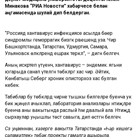
Минакова “РИА Новости” хәбәрчесе белән
әңгәмәсендә шулай дип белдергән.
“Россиядә хантавирус инфекциясе асылда бөер
синдромлы геморрагик бизгәк рәвешендә уза. Чир
Башкортстанда, Татарстан, Удмуртия, Самара,
Ульяновск өлкәләрендә ешрак теркәлә”, – дигән белгеч.
Аның искәртеп үтүенчә, хантавирус – эндемик. ягьни
югарыда санап үтелгән төбәкләргә хас чир. Әйтик,
Көнбатыш Себергә хроник описторхоз хас булган
кебек.
Табиблар бу төбәкләрдә чирне тышкы билгеләре буенча ук
бик җиңел ачыклап, лаборатория анализлары нәтиҗәләре
буенча аны вакытында раслый һәм дәвалый ала. Нәтиҗәдә
сырхаулар уңышлы төстә савыга, дип өстәгән белгеч.
Сүз уңаеннан, хәзерге вакытта Татарстанда «Һәр кешегә
сәламәтлек» төбәк проекты гамәлгә ашырыла.