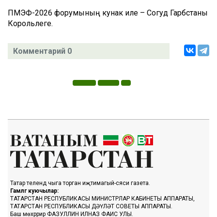
ПМЭФ-2026 форумының кунак иле – Согуд Гарәбстаны
Корольлеге.
Комментарий 0
Татар телендә чыга торган иҗтимагый-сәяси газета.
Гамәлгә куючылар:
ТАТАРСТАН РЕСПУБЛИКАСЫ МИНИСТРЛАР КАБИНЕТЫ АППАРАТЫ,
ТАТАРСТАН РЕСПУБЛИКАСЫ ДӘҮЛӘТ СОВЕТЫ АППАРАТЫ.
Баш мөхәррир ФАЗУЛЛИН ИЛНАЗ ФАИС УЛЫ.