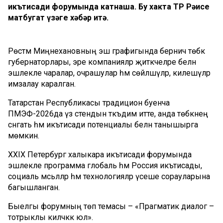
икътисади форумында катнаша. Бу хакта ТР Рәисе
матбугат үзәге хәбәр итә.
Рөстәм Миңнехановның эш графигында берничә төбәк
губернаторлары, эре компанияләр җитәкчеләре белән
эшлекле чаралар, очрашулар һәм сөйләшүләр, килешүләр
имзалау каралган.
Татарстан Республикасы традицион буенча
ПМЭФ-2026да үз стендын тәкъдим итте, анда төбәкнең
сәнәгать һәм икътисади потенциалы белән танышырга
мөмкин.
XXIX Петербург халыкара икътисади форумында
эшлекле программа глобаль һәм Россия икътисады,
социаль мәсьәләләр һәм технологияләр үсеше сорауларына
багышланган.
Быелгы форумның төп темасы – «Прагматик диалог –
тотрыклы киләчәккә юл».