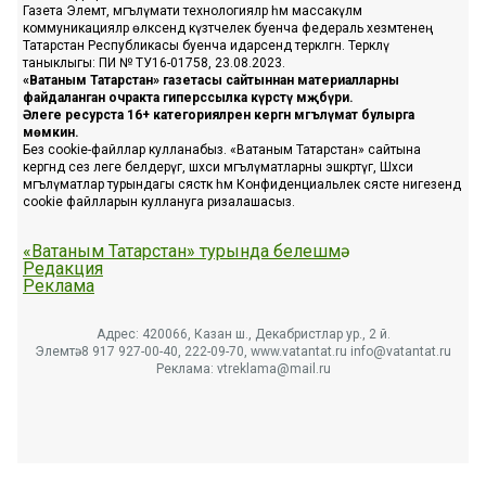
Газета Элемтә, мәгълүмати технологияләр һәм массакүләм
коммуникацияләр өлкәсендә күзәтчелек буенча федераль хезмәтенең
Татарстан Республикасы буенча идарәсендә теркәлгән. Теркәлү
таныклыгы: ПИ № ТУ16-01758, 23.08.2023.
«Ватаным Татарстан» газетасы сайтыннан материалларны
файдаланган очракта гиперссылка күрсәтү мәҗбүри.
Әлеге ресурста 16+ категорияләренә кергән мәгълүмат булырга
мөмкин.
Без cookie-файллар кулланабыз. «Ватаным Татарстан» сайтына
кергәндә сез әлеге белдерүгә, шәхси мәгълүматларны эшкәртүгә, Шәхси
мәгълүматлар турындагы сәясәткә һәм Конфиденциальлек сәясәте нигезендә
cookie файлларын куллануга ризалашасыз.
«Ватаным Татарстан» турында белешмә
Редакция
Реклама
Адрес: 420066, Казан ш., Декабристлар ур., 2 й.
Элемтә: 8 917 927-00-40, 222-09-70, www.vatantat.ru info@vatantat.ru
Реклама: vtreklama@mail.ru