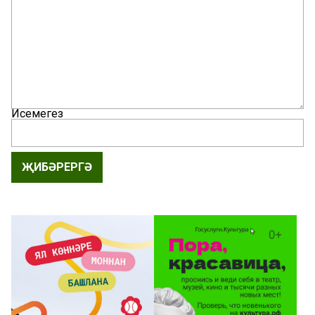
Исемегез
ҖИБӘРЕРГӘ