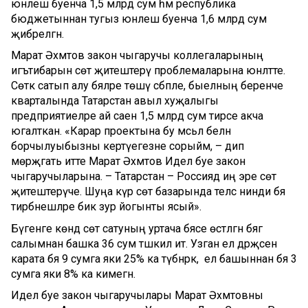
юнәлеш буенча 1,5 млрд сум һәм республика
бюджетыннан тугыз юнәлеш буенча 1,6 млрд сум
җибәрелгән.
Марат Әхмәтов закон чыгаручы коллегаларының
игътибарын сөт җитештерү проблемаларына юнәлтте.
Сөткә сатып алу бәяләре төшү сәбәпле, быелның беренче
кварталында Татарстан авыл хуҗалыгы
предприятиеләре ай саен 1,5 млрд сум тирәсе акча
югалткан. «Карар проектына бу мәсьәлә белән
борчылуыбызны кертүегезне сорыйм, – дип
мөрәҗәгать итте Марат Әхмәтов Идел буе закон
чыгаручыларына. – Татарстан – Россиядә иң эре сөт
җитештерүче. Шуңа күрә сөт базарында теләсә нинди бәя
тирбәнешләре бик зур йогынты ясый».
Бүгенге көндә сөт сатуның уртача бәясе өстәлгән бәягә
салымнан башка 36 сум тәшкил итә. Узган ел дәрәҗәсенә
карата бәя 9 сумга яки 25% ка түбәнрәк, ә ел башыннан бәя 3
сумга яки 8% ка кимегән.
Идел буе закон чыгаручылары Марат Әхмәтовны