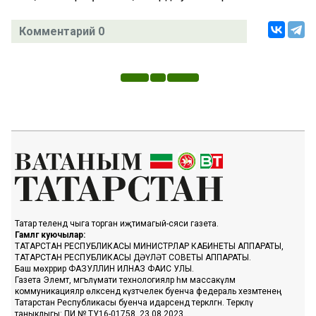
Комментарий 0
Татар телендә чыга торган иҗтимагый-сәяси газета.
Гамәлгә куючылар:
ТАТАРСТАН РЕСПУБЛИКАСЫ МИНИСТРЛАР КАБИНЕТЫ АППАРАТЫ,
ТАТАРСТАН РЕСПУБЛИКАСЫ ДӘҮЛӘТ СОВЕТЫ АППАРАТЫ.
Баш мөхәррир ФАЗУЛЛИН ИЛНАЗ ФАИС УЛЫ.
Газета Элемтә, мәгълүмати технологияләр һәм массакүләм
коммуникацияләр өлкәсендә күзәтчелек буенча федераль хезмәтенең
Татарстан Республикасы буенча идарәсендә теркәлгән. Теркәлү
таныклыгы: ПИ № ТУ16-01758, 23.08.2023.