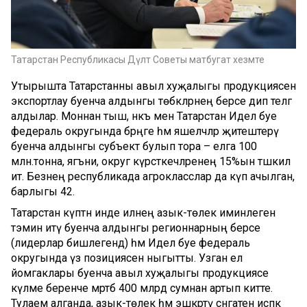
Татарстан Республикасы Дәүләт Советы матбугат хезмәте
Утырышта Татарстанны авыл хуҗалыгы продукциясен
экспортлау буенча алдынгы төбәкләрнең берсе дип телгә
алдылар. Моннан тыш, нәкъ менә Татарстан Идел буе
федераль округында бәрәңге һәм яшелчәләр җитештерү
буенча алдынгы субъект булып тора – елга 100
млн.тонна, ягъни, округ күрсәткечләренең 15%ын тәшкил
итә. Безнең республикада агрокласслар да күп ачылган,
барлыгы 42.
Татарстан күптән инде илнең азык-төлек иминлеген
тәэмин итү буенча алдынгы регионнарның берсе
(лидерлар бишлегендә) һәм Идел буе федераль
округында үз позициясен ныгытты. Узган ел
йомгаклары буенча авыл хуҗалыгы продукциясе
күләме беренче мәртәбә 400 млрд сумнан артып китте.
Тулаем алганда, азык-төлек һәм эшкәртү сәнәгатен исәпкә