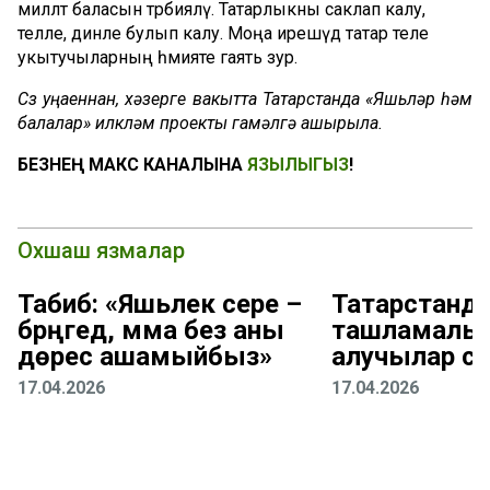
милләт баласын тәрбияләү. Татарлыкны саклап калу,
телле, динле булып калу. Моңа ирешүдә татар теле
укытучыларның әһәмияте гаять зур.
Сүз уңаеннан, хәзерге вакытта Татарстанда «Яшьләр һәм
балалар» илкүләм проекты гамәлгә ашырыла.
БЕЗНЕҢ МАКС КАНАЛЫНА
ЯЗЫЛЫГЫЗ
!
Охшаш язмалар
Табиб: «Яшьлек сере –
Татарстанд
бәрәңгедә, әмма без аны
ташламалы 
дөрес ашамыйбыз»
алучылар са
17.04.2026
17.04.2026