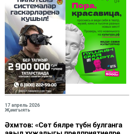
17 апрель 2026
Җәмгыять
Әхмәтов: «Сөт бәяләре түбән булганга
авыл хуҗалыгы предприятиеләре