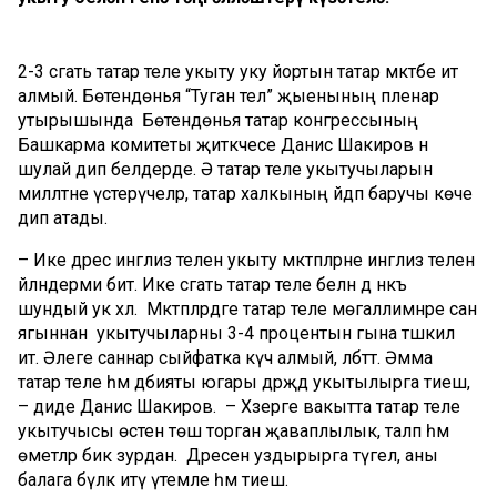
2-3 сәгать татар теле укыту уку йортын татар мәктәбе итә
алмый. Бөтендөнья “Туган тел” җыенының пленар
утырышында Бөтендөнья татар конгрессының
Башкарма комитеты җитәкчесе Данис Шакиров әнә
шулай дип белдерде. Ә татар теле укытучыларын
милләтне үстерүчеләр, татар халкының әйдәп баручы көче
дип атады.
– Ике дәрес инглиз телен укыту мәктәпләрне инглиз теленә
әйләндерми бит. Ике сәгать татар теле белән дә нәкъ
шундый ук хәл. Мәктәпләрдәге татар теле мөгаллимнәре сан
ягыннан укытучыларны 3-4 процентын гына тәшкил
итә. Әлеге саннар сыйфатка күчә алмый, әлбәттә. Әмма
татар теле һәм әдәбияты югары дәрәҗәдә укытылырга тиеш,
– диде Данис Шакиров. – Хәзерге вакытта татар теле
укытучысы өстенә төшә торган җаваплылык, таләп һәм
өметләр бик зурдан. Дәресен уздырырга түгел, аны
балага бүләк итү үтемле һәм тиеш.