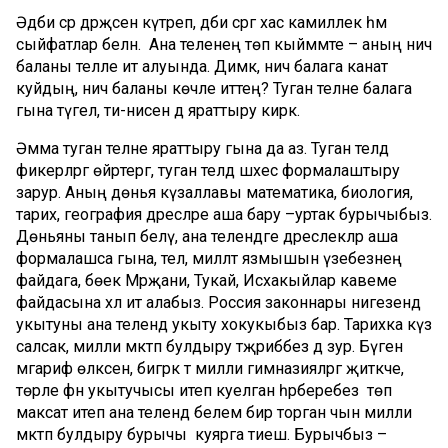
Әдәби әсәр дәрәҗәсенә күтәреп, әдәби әсәргә хас камиллек һәм
сыйфатлар белән. Ана теленең төп кыйммәте – аның ничә
баланы телле итә алуында. Димәк, ничә балага канат
куйдың, ничә баланы көчле иттең? Туган телне балага
гына түгел, әти-әнисенә дә яраттыру кирәк.
Әмма туган телне яраттыру гына да аз. Туган телдә
фикерләргә өйрәтергә, туган телдә шәхес формалаштыру
зарур. Аның дөнья күзаллавы математика, биология,
тарих, география дәресләре аша бару –уртак бурычыбыз.
Дөньяны танып белү, ана телендәге дәреслекләр аша
формалашса гына, тел, милләт язмышын үзебезнең
файдага, бөек Мәрҗани, Тукай, Исхакыйлар кавеме
файдасына хәл итә алабыз. Россия законнары нигезендә
укытуны ана телендә укыту хокукыбыз бар. Тарихка күз
салсак, милли мәктәп булдыру тәҗрибәбез дә зур. Бүген
мәгариф өлкәсенә, бигрәк тә милли гимназияләргә җитәкче,
төрле фән укытучысы итеп куелган һәрберебез төп
максат итеп ана телендә белем бирә торган чын милли
мәктәп булдыру бурычы куярга тиеш. Бурычбыз –