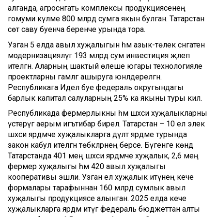
алганда, агросәнәгать комплексы продукциясенең
гомуми күләме 800 млрд сумга якын булган. Татарстан
сөт саву буенча беренче урында тора.
Узган 5 елда авыл хуҗалыгын һәм азык-төлек сәнәгатен
модернизацияләүгә 193 млрд сум инвестиция җәлеп
ителгән. Аларның шактый өлеше югары технологияле
проектларны гамәлгә ашыруга юнәлдерелгән.
Республикага Идел буе федераль округындагы
барлык капитал салуларның 25% ка якыны туры килә.
Республикада фермерлыкны һәм шәхси хуҗалыкларны
үстерүгә аерым игътибар бирелә. Татарстан – 10 ел элек
шәхси ярдәмче хуҗалыкларга дәүләт ярдәме турында
закон кабул ителгән төбәкләрнең берсе. Бүгенге көндә
Татарстанда 401 мең шәхси ярдәмче хуҗалык, 2,6 мең
фермер хуҗалыгы һәм 420 авыл хуҗалыгы
кооперативы эшли. Узган ел хуҗалык итүнең кече
формалары тарафыннан 160 млрд сумлык авыл
хуҗалыгы продукциясе алынган. 2025 елда кече
хуҗалыкларга ярдәм итүгә федераль бюджеттан алты