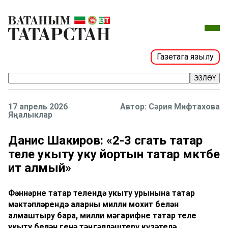
Газетага язылу
ЭЗЛӘҮ
17 апрель 2026
Сәрия Мифтахова
Яңалыклар
Данис Шакиров: «2-3 сәгать татар
теле укыту уку йортын татар мәктәбе
итә алмый»
Фәннәрне татар телендә укыту урынына татар
мәктәпләрендә аларны милли мохит белән
алмаштыру бара, милли мәгарифне татар теле
укыту белән генә тәңгәлләштерү күзәтелә.