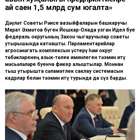
ай саен 1,5 млрд сум югалта»
Дәүләт Советы Рәисе вазыйфаларын башкаручы
Марат Әхмәтов бүген Йошкар-Олада узган Идел буе
федераль округының Закон чыгаручылар советы
утырышында катнашты. Парламентарийлар
агросәнәгать комплексын үстерү һәм округ
төбәкләренең азык-төлек иминлеген тәэмин итү
мәсьәләләре буенча фикер алыштылар. Моннан
тыш утырышта сәламәтлек саклау системасын
кадрлар белән тәэмин итү турында да сүз барды.