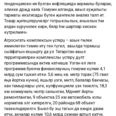
тенденциясенә ия булган инфляциядән аермалы буларак,
элекке дәрәҗәдә кала. Гомумән алганда, авыл хуҗалыгы
тармагы икътисады бүген җентекле анализ таләп итә.
Товар җитештерүчеләргә тотрыклылык, ачыклык һәм
алдан күрүчәнлек кирәк, бәяләр һәм шартлар кискен
күтәрелмичә».
Агросәнәгать комплексын үстерү – азык-төлек
иминлеген тәэмин итү генә түгел, ә авылда тормыш
сыйфатын яхшырту да ул. Татарстан авыл
территорияләрен комплекслы үстерү дәүләт
программасында актив катнаша. Узган ел әлеге
программа буенча финанслауның гомуми күләме 4,1
млрд сум тәшкил иткән. 5,6 мең кв. метр торак (75 гаилә
яңа йортка күчкән), яшьләр үзәге, мәктәп, балалар бакчасы,
кан тамырлары үзәге, күпфункцияле үзәк төзелгән, 18,3
км коммуналь челтәр салынган, Мәдәният йорты
ремонтланган, 9 объектка 25 км автомобиль юлы
норматив хәлгә китерелгән, 20 районда 68 объект
төзекләндерелгән. Быел бу эш тагын да киңрәк дәвам
итәчәк, акчалар күләме 10,6 млрд сумнан артып китәчәк.