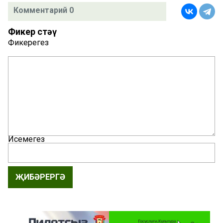
Комментарий 0
Фикер өстәү
Фикерегез
Исемегез
ҖИБӘРЕРГӘ