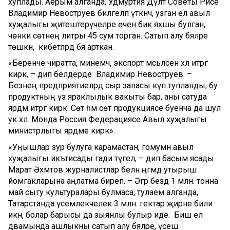
хуплады. Аерым алганда, Удмуртия Дәүләт Советы Рәисе
Владимир Невоструев билгеләп үткәнчә, узган ел авыл
хуҗалыгы җитештерүчеләре өчен бик яхшы булган,
чөнки сөтнең литры 45 сум торган. Сатып алу бәяләре
төшкән, ә кибетләрдә бәя арткан.
«Беренче чиратта, минемчә, экспорт мәсьәләсен хәл итәргә
кирәк, – дип белдерде Владимир Невоструев. –
Безнең предприятиеләрдә сыр запасы күп тупланды, бу
продуктның үз яраклылык вакыты бар, аны сатуда
ярдәм итәргә кирәк. Сөт һәм сөт продукциясе буенча да шул
ук хәл. Монда Россия Федерациясе Авыл хуҗалыгы
министрлыгы ярдәме кирәк».
«Уңышлар зур булуга карамастан, гомумән авыл
хуҗалыгы икътисады гади түгел, – дип басым ясады
Марат Әхмәтов журналистлар белән әңгәмәдә утырыш
йомгакларына аңлатма биреп. – Әгәр бездә 1 млн. тонна
май сыгу культуралары булмаса, тулаем алганда,
Татарстанда үсемлекчелек 3 млн. гектар җирне били
икән, болар барысы да зыянлы булыр иде. Биш ел
дәвамында ашлыкны сатып алу бәяләре, үсеш