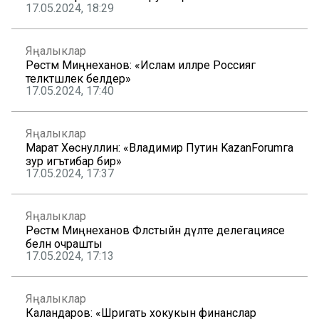
17.05.2024, 18:29
Яңалыклар
Рөстәм Миңнеханов: «Ислам илләре Россиягә
теләктәшлек белдерә»
17.05.2024, 17:40
Яңалыклар
Марат Хөснуллин: «Владимир Путин KazanForumга
зур игътибар бирә»
17.05.2024, 17:37
Яңалыклар
Рөстәм Миңнеханов Фәләстыйн дәүләте делегациясе
белән очрашты
17.05.2024, 17:13
Яңалыклар
Каландаров: «Шәригать хокукын финанслар