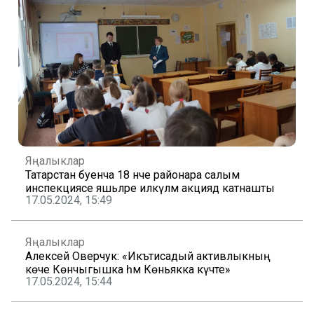
Яңалыклар
Татарстан буенча 18 нче районара салым
инспекциясе яшьләре илкүләм акциядә катнашты
17.05.2024, 15:49
Яңалыклар
Алексей Оверчук: «Икътисадый активлыкның
көче Көнчыгышка һәм Көньякка күчте»
17.05.2024, 15:44