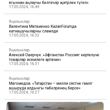
ягыннан аңлаучы белгечләр җитәрлек түгел»
17.05.2024, 16:49
Яңалыклар
Валентина Матвиенко KazanForumда
катнашучыларны сәламләде
17.05.2024, 16:32
Яңалыклар
Алексей Оверчук: «Әфганстан Россиягә кертелүче
товарлар исемлеге артачак»
17.05.2024, 16:31
Яңалыклар
Магомедов: «Татарстан – милли сәясәтне гамәлгә
ашыруда алдынгы төбәкләренең берсе»
17.05.2024, 16:27