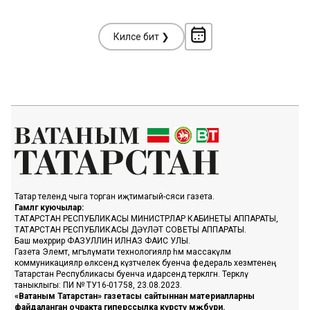
Киләсе бит ❯
Татар телендә чыга торган иҗтимагый-сәяси газета.
Гамәлгә куючылар:
ТАТАРСТАН РЕСПУБЛИКАСЫ МИНИСТРЛАР КАБИНЕТЫ АППАРАТЫ,
ТАТАРСТАН РЕСПУБЛИКАСЫ ДӘҮЛӘТ СОВЕТЫ АППАРАТЫ.
Баш мөхәррир ФАЗУЛЛИН ИЛНАЗ ФАИС УЛЫ.
Газета Элемтә, мәгълүмати технологияләр һәм массакүләм
коммуникацияләр өлкәсендә күзәтчелек буенча федераль хезмәтенең
Татарстан Республикасы буенча идарәсендә теркәлгән. Теркәлү
таныклыгы: ПИ № ТУ16-01758, 23.08.2023.
«Ватаным Татарстан» газетасы сайтыннан материалларны
файдаланган очракта гиперссылка күрсәтү мәҗбүри.