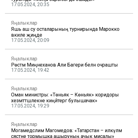
17.05.2024, 20:35
Яңалыклар
Яшь аш су осталарының турнирында Марокко
вәкиле җиңде
17.05.2024, 20:09
Яңалыклар
Рөстәм Миңнеханов Али Багери белән очрашты
17.05.2024, 19:42
Яңалыклар
Оман министры: «Төньяк – Көньяк» коридоры
хезмәттәшлекне киңәйтергә булышачак»
17.05.2024, 19:29
Яңалыклар
Могамедсәлим Магомедов: «Татарстан – илкүләм
сәясәтне тормышка ашыруның ачык мисалы»