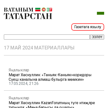
Газетага язылу
ЭЗЛӘҮ
17 МАЙ 2024 МАТЕРИАЛЛАРЫ
Яңалыклар
Марат Хөснуллин: «Төньяк-Көньяк»коридоры
Сүәеш каналына алмаш булырга мөмкин»
17.05.2024, 21:26
Яңалыклар
Марат Хөснуллин КazanForumның тәүге нәтиҗәләре
турында: «Миңа барысы да ошады»